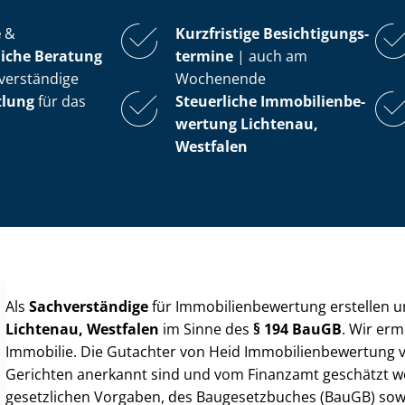
e
&
Kurzfristige Be­sich­ti­gungs­
iche Beratung
ter­mi­ne
| auch am
verständige
Wochenende
tlung
für das
Steuerliche Im­mo­bi­li­en­be­
wer­tung
Lichtenau,
Westfalen
Als
Sachverständige
für Im­mo­bi­li­en­be­wer­tung erstellen
Lichtenau, Westfalen
im Sinne des
§ 194 BauGB
. Wir erm
Immobilie. Die Gutachter von Heid Im­mo­bi­li­en­be­wer­tung
Gerichten anerkannt sind und vom Finanzamt geschätzt werd
gesetzlichen Vorgaben, des Baugesetzbuches (BauGB) sowie de