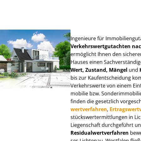
Ingenieure für Im­mo­bi­li­en­gu
Ver­kehrs­wert­gut­ach­ten n
ermöglicht Ihnen den sicheren
Hauses einen Sach­ver­stän­di­ge
Wert, Zustand, Mängel
und
bis zur Kauf­ent­schei­dung k
Verkehrswerte von einem Einfam
mo­bi­lie bzw. Sonderimmobilie e
finden die gesetzlich vor­ge­sc
wert­ver­fah­ren
,
Er­trags­wert­
stücks­wert­ermitt­lun­gen in 
Liegenschaft durchgeführt und
Re­si­du­al­wert­ver­fah­ren
bewer
ses Lichtenau, Westfalen fließe