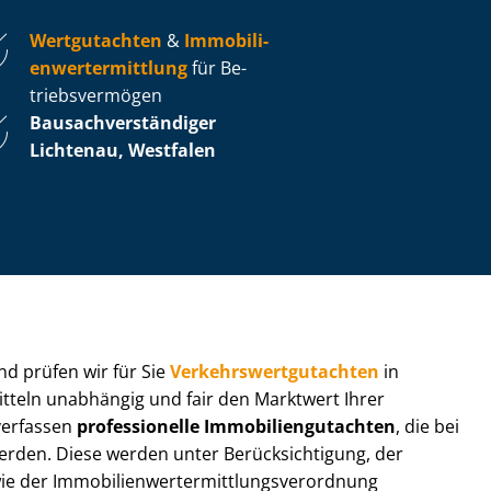
Wertgutachten
&
Im­mo­bi­li­
en­wert­ermitt­lung
für Be­
triebs­ver­mö­gen
Bau­sach­ver­stän­di­ger
Lichtenau, Westfalen
 und prüfen wir für Sie
Ver­kehrs­wert­gut­ach­ten
in
itteln unabhängig und fair den Marktwert Ihrer
 verfassen
professionelle Im­mo­bi­li­en­gut­ach­ten
, die bei
en. Diese werden unter Be­rück­sich­ti­gung, der
r Im­mo­bi­li­en­wert­ermitt­lungs­ver­ord­nung