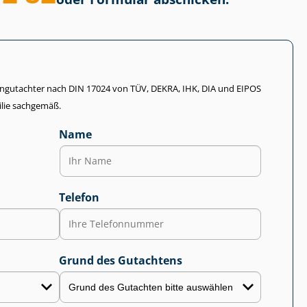
li­en­gut­ach­ter nach DIN 17024 von TÜV, DEKRA, IHK, DIA und EIPOS
lie sachgemäß.
Name
Telefon
Grund des Gutachtens