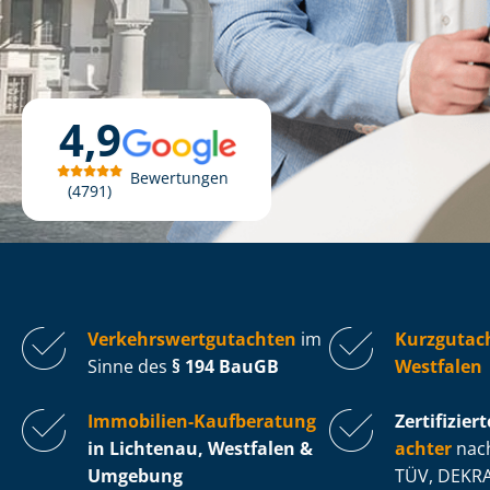
4,9
Bewertungen
4791
Ver­kehrs­wert­gut­ach­ten
im
Kurzgutac
Sinne des
§ 194 BauGB
Westfalen
Immobilien-Kaufberatung
Zertifiziert
in Lichtenau, Westfalen &
ach­ter
nach
Umgebung
TÜV, DEKRA