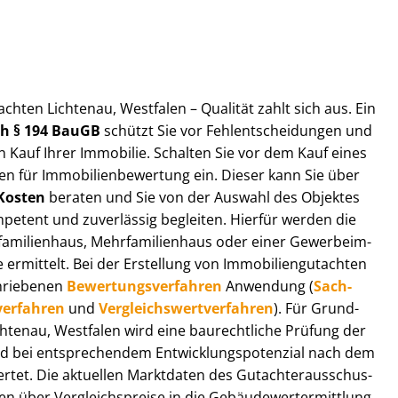
t­ach­ten Lichtenau, Westfalen – Qualität zahlt sich aus. Ein
ach § 194 BauGB
schützt Sie vor Fehl­ent­schei­dun­gen und
 Kauf Ihrer Immobilie. Schalten Sie vor dem Kauf eines
n für Im­mo­bi­li­en­be­wer­tung ein. Dieser kann Sie über
Kosten
beraten und Sie von der Auswahl des Objektes
ompetent und zuverlässig begleiten. Hierfür werden die
ilienhaus, Mehr­fa­mi­li­en­haus oder einer Ge­wer­be­im­
rmittelt. Bei der Erstellung von Im­mo­bi­li­en­gut­ach­ten
hrie­be­nen
Be­wer­tungs­ver­fah­ren
Anwendung (
Sach­
ver­fah­ren
und
Ver­gleichs­wert­ver­fah­ren
). Für Grund­
Lichtenau, Westfalen wird eine baurechtliche Prüfung der
 bei entsprechendem Ent­wick­lungs­po­ten­zi­al nach dem
tet. Die aktuellen Marktdaten des Gut­ach­ter­aus­schus­
n über Ver­gleichs­prei­se in die Ge­bäu­de­wert­ermitt­lung