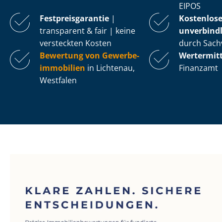
EIPOS
Fest­preis­ga­ran­tie
|
Kostenlos
transparent & fair | keine
unverbindl
versteckten Kosten
durch Sach
Bewertung von Ge­wer­be­
Wertermit
im­mo­bi­li­en
in Lichtenau,
Finanzamt
Westfalen