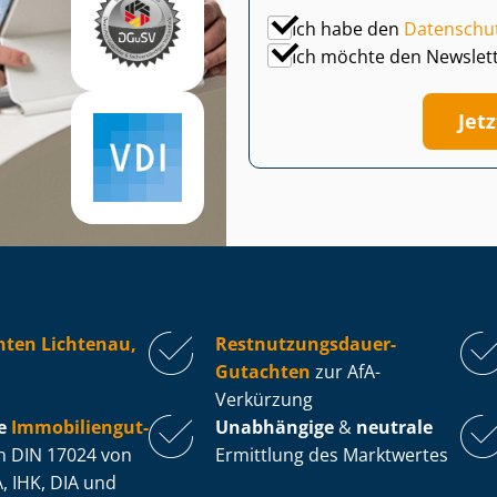
Ich habe den
Datenschu
Ich möchte den Newslet
Jet
hten Lichtenau,
Rest­nut­zungs­dau­er-
Gutachten
zur AfA-
Verkürzung
e
Im­mo­bi­li­en­gut­
Unabhängige
&
neutrale
 DIN 17024 von
Ermittlung des Marktwertes
, IHK, DIA und