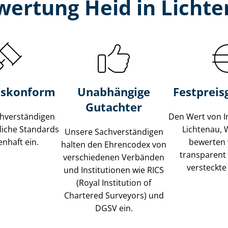
wertung Heid in Lichte
s­konform
Unabhängige
Festpreis​
Gutachter
­ver­stän­di­gen
Den Wert von I
liche Standards
Lichtenau, 
Unsere Sach­ver­stän­di­gen
nhaft ein.
bewerten w
halten den Ehrencodex von
transparent
verschiedenen Verbänden
versteckte
und Institutionen wie RICS
(Royal Institution of
Chartered Surveyors) und
DGSV ein.