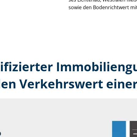
sowie den Bodenrichtwert mit
tifizierter Immobilien­g
den Verkehrswert einer