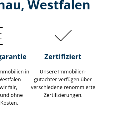
nau, Westfalen
garantie
Zertifiziert
mmobilien in
Unsere Immobilien­
Westfalen
gutachter verfügen über
ir fair,
verschiedene renommierte
 und ohne
Zer­ti­fi­zie­run­gen.
 Kosten.