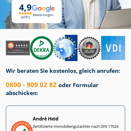
4,9
Bewertungen
4791
Wir beraten Sie kostenlos, gleich anrufen:
0800 - 909 02 82
oder Formular
abschicken:
André Heid
Zertifizierte Im­mo­bi­li­en­gut­ach­ter nach DIN 17024