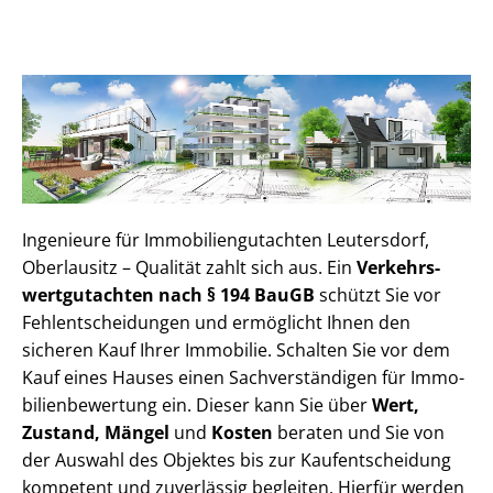
Ingenieure für Im­mo­bi­li­en­gut­ach­ten Leutersdorf,
Oberlausitz – Qualität zahlt sich aus. Ein
Ver­kehrs­
wert­gut­ach­ten nach § 194 BauGB
schützt Sie vor
Fehl­ent­schei­dun­gen und ermöglicht Ihnen den
sicheren Kauf Ihrer Immobilie. Schalten Sie vor dem
Kauf eines Hauses einen Sach­ver­stän­di­gen für Im­mo­
bi­li­en­be­wer­tung ein. Dieser kann Sie über
Wert,
Zustand, Mängel
und
Kosten
beraten und Sie von
der Auswahl des Objektes bis zur Kauf­ent­schei­dung
kompetent und zuverlässig begleiten. Hierfür werden