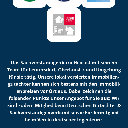
Das Sach­ver­stän­di­gen­bü­ro Heid ist mit seinem
Team für Leutersdorf, Oberlausitz und Umgebung
für sie tätig. Unsere lokal versierten Im­mo­bi­li­en­
gut­ach­ter kennen sich bestens mit den Im­mo­bi­li­
en­prei­sen vor Ort aus. Dabei zeichnen die
folgenden Punkte unser Angebot für Sie aus: Wir
sind zudem Mitglied beim Deutschen Gutachter &
Sach­ver­stän­di­gen­ver­band sowie Fördermitglied
beim Verein deutscher Ingenieure.