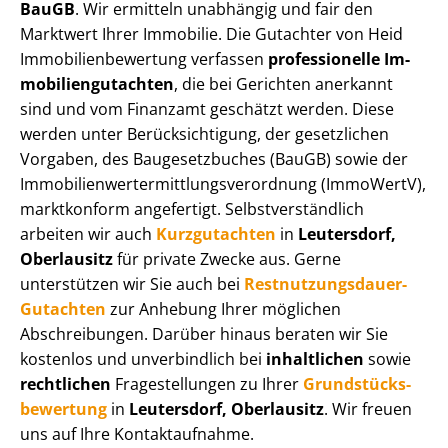
BauGB
. Wir ermitteln unabhängig und fair den
Marktwert Ihrer Immobilie. Die Gutachter von Heid
Im­mo­bi­li­en­be­wer­tung verfassen
professionelle Im­
mo­bi­li­en­gut­ach­ten
, die bei Gerichten anerkannt
sind und vom Finanzamt geschätzt werden. Diese
werden unter Be­rück­sich­ti­gung, der gesetzlichen
Vorgaben, des Baugesetzbuches (BauGB) sowie der
Im­mo­bi­li­en­wert­ermitt­lungs­ver­ord­nung (ImmoWertV),
marktkonform angefertigt. Selbst­ver­ständ­lich
arbeiten wir auch
Kurzgutachten
in
Leutersdorf,
Oberlausitz
für private Zwecke aus. Gerne
unterstützen wir Sie auch bei
Rest­nut­zungs­dau­er-
Gutachten
zur Anhebung Ihrer möglichen
Abschreibungen. Darüber hinaus beraten wir Sie
kostenlos und unverbindlich bei
inhaltlichen
sowie
rechtlichen
Fragestellungen zu Ihrer
Grund­stücks­
be­wer­tung
in
Leutersdorf, Oberlausitz
. Wir freuen
uns auf Ihre Kontaktaufnahme.