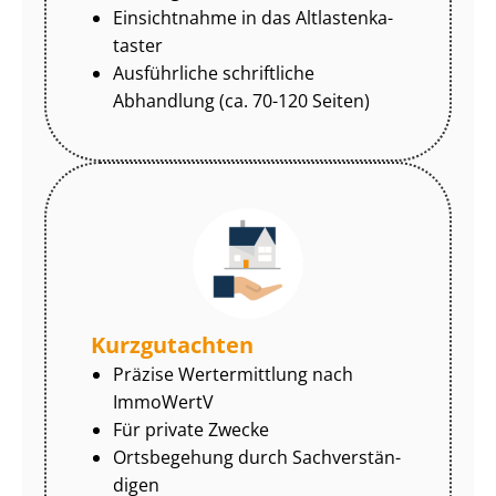
Einsichtnahme in das Alt­las­ten­ka­
tas­ter
Ausführliche schriftliche
Abhandlung (ca. 70-120 Seiten)
Kurzgutachten
Präzise Wertermittlung nach
ImmoWertV
Für private Zwecke
Ortsbegehung durch Sach­ver­stän­
di­gen