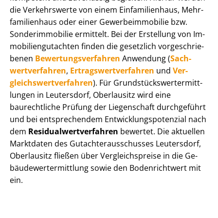
die Verkehrswerte von einem Einfamilienhaus, Mehr­
fa­mi­li­en­haus oder einer Ge­wer­be­im­mo­bi­lie bzw.
Sonderimmobilie ermittelt. Bei der Erstellung von Im­
mo­bi­li­en­gut­ach­ten finden die gesetzlich vor­ge­schrie­
be­nen
Be­wer­tungs­ver­fah­ren
Anwendung (
Sach­
wert­ver­fah­ren
,
Er­trags­wert­ver­fah­ren
und
Ver­
gleichs­wert­ver­fah­ren
). Für Grund­stücks­wert­ermitt­
lun­gen in Leutersdorf, Oberlausitz wird eine
baurechtliche Prüfung der Liegenschaft durchgeführt
und bei entsprechendem Ent­wick­lungs­po­ten­zi­al nach
dem
Re­si­du­al­wert­ver­fah­ren
bewertet. Die aktuellen
Marktdaten des Gut­ach­ter­aus­schus­ses Leutersdorf,
Oberlausitz fließen über Ver­gleichs­prei­se in die Ge­
bäu­de­wert­ermitt­lung sowie den Bodenrichtwert mit
ein.