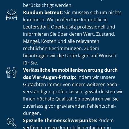
berücksichtigt werden.
Rundum betreut:
Sie müssen sich um nichts
kümmern. Wir prüfen Ihre Immobilie in
Leutersdorf, Oberlausitz professionell und
informieren Sie über deren Wert, Zustand,
Mängel, Kosten und alle relevanten
rechtlichen Bestimmungen. Zudem
beantragen wir die Unterlagen auf Wunsch
für Sie.
Verlässliche Im­mo­bi­li­en­be­wer­tung durch
das Vier-Augen-Prinzip:
Indem wir unsere
Gutachten immer von einem weiteren Sach­
ver­stän­di­gen prüfen lassen, gewährleisten wir
Ihnen höchste Qualität. So bewahren wir Sie
zuverlässig vor gravierenden Fehl­ent­schei­
dun­gen.
Spezielle The­men­schwer­punk­te:
Zudem
verfügen unsere Im­mo­bi­li­en­gut­ach­ter in