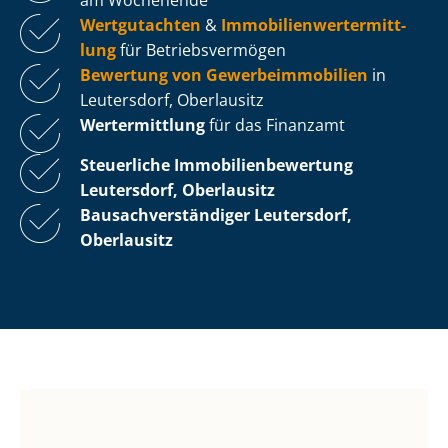
Wertgutachten
&
Im­mo­bi­li­en­wert­ermitt­
lung
für Be­triebs­ver­mö­gen
Bewertung von Ge­wer­be­im­mo­bi­li­en
in
Leutersdorf, Oberlausitz
Wertermittlung
für das Finanzamt
Steuerliche Im­mo­bi­li­en­be­wer­tung
Leutersdorf, Oberlausitz
Bau­sach­ver­stän­di­ger Leutersdorf,
Oberlausitz