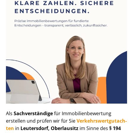
Als
Sachverständige
für Im­mo­bi­li­en­be­wer­tung
erstellen und prüfen wir für Sie
Ver­kehrs­wert­gut­ach­
ten
in
Leutersdorf, Oberlausitz
im Sinne des
§ 194