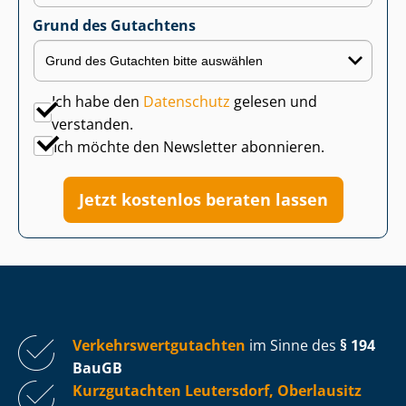
Grund des Gutachtens
Ich habe den
Datenschutz
gelesen und
verstanden.
Ich möchte den Newsletter abonnieren.
Jetzt kostenlos beraten lassen
Ver­kehrs­wert­gut­ach­ten
im Sinne des
§ 194
BauGB
Kurzgutachten Leutersdorf, Oberlausitz