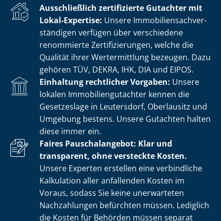
Ausschließlich zertifizierte Gutachter mit
Lokal-Expertise:
Unsere Im­mo­bi­li­en­sach­ver­
stän­di­gen verfügen über verschiedene
renommierte Zer­ti­fi­zie­run­gen, welche die
Qualität ihrer Wertermittlung bezeugen. Dazu
gehören TÜV, DEKRA, IHK, DIA und EIPOS.
Einhaltung rechtlicher Vorgaben:
Unsere
lokalen Im­mo­bi­li­en­gut­ach­ter kennen die
Gesetzeslage in Leutersdorf, Oberlausitz und
Umgebung bestens. Unsere Gutachten halten
diese immer ein.
Faires Pauschalangebot: Klar und
transparent, ohne versteckte Kosten.
Unsere Experten erstellen eine verbindliche
Kalkulation aller anfallenden Kosten im
Voraus, sodass Sie keine unerwarteten
Nachzahlungen befürchten müssen. Lediglich
die Kosten für Behörden müssen separat