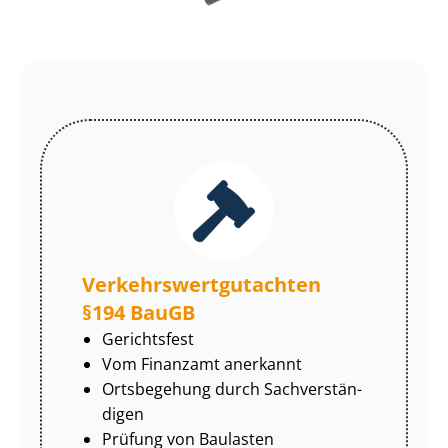
Ver­kehrs­wert­gut­ach­ten
§194 BauGB
Gerichtsfest
Vom Finanzamt anerkannt
Ortsbegehung durch Sach­ver­stän­
di­gen
Prüfung von Baulasten