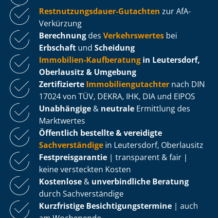
Rest­nut­zungs­dau­er-Gutachten
zur AfA-
Verkürzung
Berechnung
des
Verkehrswertes
bei
Erbschaft
und
Scheidung
Immobilien-Kaufberatung
in Leutersdorf,
Oberlausitz & Umgebung
Zertifizierte
Im­mo­bi­li­en­gut­ach­ter
nach DIN
17024 von TÜV, DEKRA, IHK, DIA und EIPOS
Unabhängige
&
neutrale
Ermittlung des
Marktwertes
Öffentlich bestellte & vereidigte
Sachverständige
in Leutersdorf, Oberlausitz
Fest­preis­ga­ran­tie
| transparent & fair |
keine versteckten Kosten
Kostenlose
&
unverbindliche Beratung
durch Sachverständige
Kurzfristige Be­sich­ti­gungs­ter­mi­ne
| auch
am Wochenende