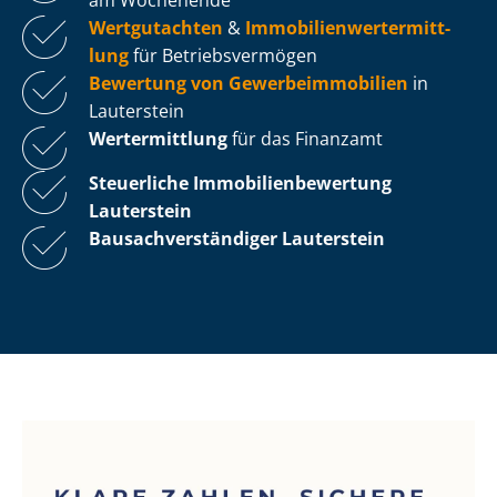
Wertgutachten
&
Im­mo­bi­li­en­wert­ermitt­
lung
für Be­triebs­ver­mö­gen
Bewertung von Ge­wer­be­im­mo­bi­li­en
in
Lauterstein
Wertermittlung
für das Finanzamt
Steuerliche Im­mo­bi­li­en­be­wer­tung
Lauterstein
Bau­sach­ver­stän­di­ger Lauterstein