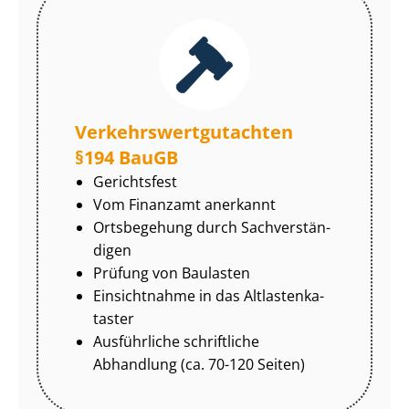
Ver­kehrs­wert­gut­ach­ten
§194 BauGB
Gerichtsfest
Vom Finanzamt anerkannt
Ortsbegehung durch Sach­ver­stän­
di­gen
Prüfung von Baulasten
Einsichtnahme in das Alt­las­ten­ka­
tas­ter
Ausführliche schriftliche
Abhandlung (ca. 70-120 Seiten)