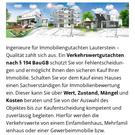
Ingenieure für Im­mo­bi­li­en­gut­ach­ten Lauterstein –
Qualität zahlt sich aus. Ein
Ver­kehrs­wert­gut­ach­ten
nach § 194 BauGB
schützt Sie vor Fehl­ent­schei­dun­
gen und ermöglicht Ihnen den sicheren Kauf Ihrer
Immobilie. Schalten Sie vor dem Kauf eines Hauses
einen Sach­ver­stän­di­gen für Im­mo­bi­li­en­be­wer­tung
ein. Dieser kann Sie über
Wert, Zustand, Mängel
und
Kosten
beraten und Sie von der Auswahl des
Objektes bis zur Kauf­ent­schei­dung kompetent und
zuverlässig begleiten. Hierfür werden die
Verkehrswerte von einem Einfamilienhaus, Mehr­fa­mi­l
i­en­haus oder einer Ge­wer­be­im­mo­bi­lie bzw.