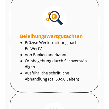
Be­lei­hungs­wert­gut­ach­ten
Präzise Wertermittlung nach
BelWertV
Von Banken anerkannt
Ortsbegehung durch Sach­ver­stän­
di­gen
Ausführliche schriftliche
Abhandlung (ca. 60-90 Seiten)