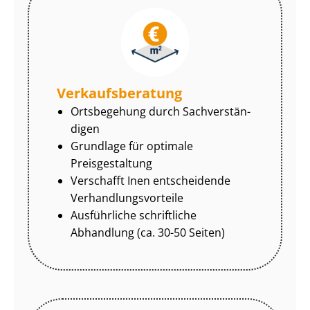
Ver­kaufs­be­ra­tung
Ortsbegehung durch Sach­ver­stän­
di­gen
Grundlage für optimale
Preisgestaltung
Verschafft Inen entscheidende
Ver­hand­lungs­vor­tei­le
Ausführliche schriftliche
Abhandlung (ca. 30-50 Seiten)