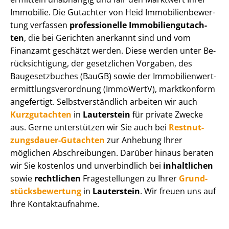
Immobilie. Die Gutachter von Heid Im­mo­bi­li­en­be­wer­
tung verfassen
professionelle Im­mo­bi­li­en­gut­ach­
ten
, die bei Gerichten anerkannt sind und vom
Finanzamt geschätzt werden. Diese werden unter Be­
rück­sich­ti­gung, der gesetzlichen Vorgaben, des
Baugesetzbuches (BauGB) sowie der Im­mo­bi­li­en­wert­
ermitt­lungs­ver­ord­nung (ImmoWertV), marktkonform
angefertigt. Selbst­ver­ständ­lich arbeiten wir auch
Kurzgutachten
in
Lauterstein
für private Zwecke
aus. Gerne unterstützen wir Sie auch bei
Rest­nut­
zungs­dau­er-Gutachten
zur Anhebung Ihrer
möglichen Abschreibungen. Darüber hinaus beraten
wir Sie kostenlos und unverbindlich bei
inhaltlichen
sowie
rechtlichen
Fragestellungen zu Ihrer
Grund­
stücks­be­wer­tung
in
Lauterstein
. Wir freuen uns auf
Ihre Kontaktaufnahme.