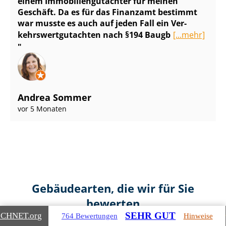
einem Im­mo­bi­li­en­gut­ach­ter für meinen
Geschäft. Da es für das Finanzamt bestimmt
war musste es auch auf jeden Fall ein Ver­
kehrs­wert­gut­ach­ten nach §194 Baugb
[...mehr]
Andrea Sommer
vor 5 Monaten
Gebäudearten, die wir für Sie
bewerten
SEHR GUT
ICHNET
.org
764 Bewertungen
Hinweise