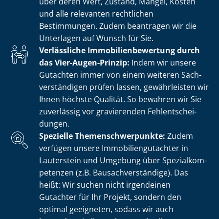
über deren Wert, Zustand, Mängel, Kosten
und alle relevanten rechtlichen
Bestimmungen. Zudem beantragen wir die
Unterlagen auf Wunsch für Sie.
Verlässliche Im­mo­bi­li­en­be­wer­tung durch
das Vier-Augen-Prinzip:
Indem wir unsere
Gutachten immer von einem weiteren Sach­
ver­stän­di­gen prüfen lassen, gewährleisten wir
Ihnen höchste Qualität. So bewahren wir Sie
zuverlässig vor gravierenden Fehl­ent­schei­
dun­gen.
Spezielle The­men­schwer­punk­te:
Zudem
verfügen unsere Im­mo­bi­li­en­gut­ach­ter in
Lauterstein und Umgebung über Spe­zi­al­kom­
pe­ten­zen (z.B. Bau­sach­ver­stän­di­ge). Das
heißt: Wir suchen nicht irgendeinen
Gutachter für Ihr Projekt, sondern den
optimal geeigneten, sodass wir auch