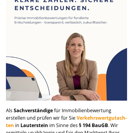
Als
Sachverständige
für Im­mo­bi­li­en­be­wer­tung
erstellen und prüfen wir für Sie
Ver­kehrs­wert­gut­ach­
ten
in
Lauterstein
im Sinne des
§ 194 BauGB
. Wir
ermitteln unabhängig und fair den Marktwert Ihrer