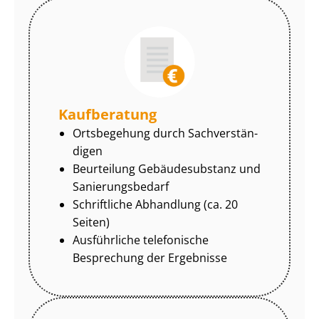
Kaufberatung
Ortsbegehung durch Sach­ver­stän­
di­gen
Beurteilung Gebäudesubstanz und
Sa­nie­rungs­be­darf
Schriftliche Abhandlung (ca. 20
Seiten)
Ausführliche telefonische
Besprechung der Ergebnisse