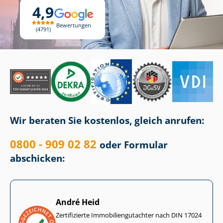
4,9
Bewertungen
4791
Wir beraten Sie kostenlos, gleich anrufen:
0800 - 909 02 82
oder Formular
abschicken:
André Heid
Zertifizierte Im­mo­bi­li­en­gut­ach­ter nach DIN 17024