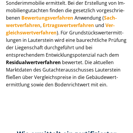
Sonderimmobilie ermittelt. Bei der Erstellung von Im­
mo­bi­li­en­gut­ach­ten finden die gesetzlich vor­ge­schrie­
be­nen
Be­wer­tungs­ver­fah­ren
Anwendung (
Sach­
wert­ver­fah­ren
,
Er­trags­wert­ver­fah­ren
und
Ver­
gleichs­wert­ver­fah­ren
). Für Grund­stücks­wert­ermitt­
lun­gen in Lauterstein wird eine baurechtliche Prüfung
der Liegenschaft durchgeführt und bei
entsprechendem Ent­wick­lungs­po­ten­zi­al nach dem
Re­si­du­al­wert­ver­fah­ren
bewertet. Die aktuellen
Marktdaten des Gut­ach­ter­aus­schus­ses Lauterstein
fließen über Ver­gleichs­prei­se in die Ge­bäu­de­wert­
ermitt­lung sowie den Bodenrichtwert mit ein.