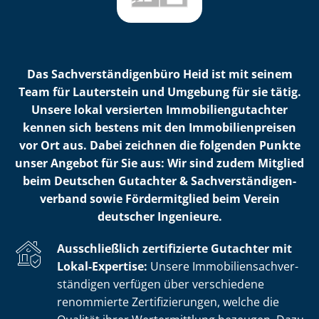
Das Sach­ver­stän­di­gen­bü­ro Heid ist mit seinem
Team für Lauterstein und Umgebung für sie tätig.
Unsere lokal versierten Im­mo­bi­li­en­gut­ach­ter
kennen sich bestens mit den Im­mo­bi­li­en­prei­sen
vor Ort aus. Dabei zeichnen die folgenden Punkte
unser Angebot für Sie aus: Wir sind zudem Mitglied
beim Deutschen Gutachter & Sach­ver­stän­di­gen­
ver­band sowie Fördermitglied beim Verein
deutscher Ingenieure.
Ausschließlich zertifizierte Gutachter mit
Lokal-Expertise:
Unsere Im­mo­bi­li­en­sach­ver­
stän­di­gen verfügen über verschiedene
renommierte Zer­ti­fi­zie­run­gen, welche die