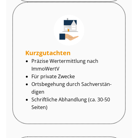
Kurzgutachten
Präzise Wertermittlung nach
ImmoWertV
Für private Zwecke
Ortsbegehung durch Sach­ver­stän­
di­gen
Schriftliche Abhandlung (ca. 30-50
Seiten)