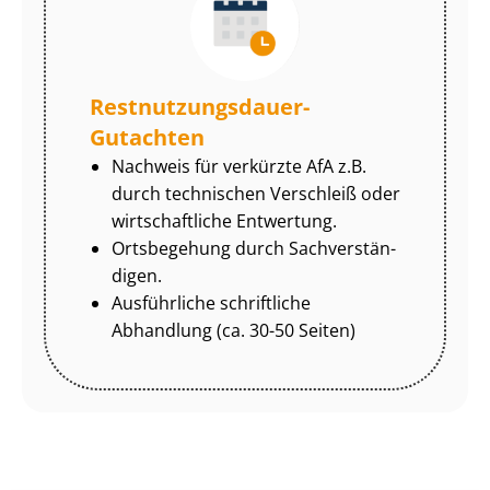
Rest­nut­zungs­dau­er-
Gutachten
Nachweis für verkürzte AfA z.B.
durch technischen Verschleiß oder
wirtschaftliche Entwertung.
Ortsbegehung durch Sach­ver­stän­
di­gen.
Ausführliche schriftliche
Abhandlung (ca. 30-50 Seiten)