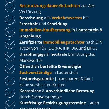
Rest­nut­zungs­dau­er-Gutachten
zur AfA-
Verkürzung
Berechnung
des
Verkehrswertes
bei
Erbschaft
und
Scheidung
Immobilien-Kaufberatung
in Lauterstein &
Umgebung
Zertifizierte
Im­mo­bi­li­en­gut­ach­ter
nach DIN
17024 von TÜV, DEKRA, IHK, DIA und EIPOS
Unabhängige
&
neutrale
Ermittlung des
Marktwertes
Öffentlich bestellte & vereidigte
Sachverständige
in Lauterstein
Fest­preis­ga­ran­tie
| transparent & fair |
keine versteckten Kosten
Kostenlose
&
unverbindliche Beratung
durch Sachverständige
Kurzfristige Be­sich­ti­gungs­ter­mi­ne
| auch
am Wochenende