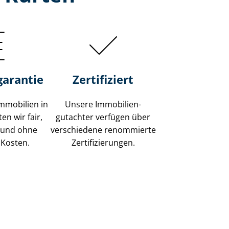
garantie
Zertifiziert
mmobilien in
Unsere Immobilien­
en wir fair,
gutachter verfügen über
 und ohne
verschiedene renommierte
 Kosten.
Zer­ti­fi­zie­run­gen.