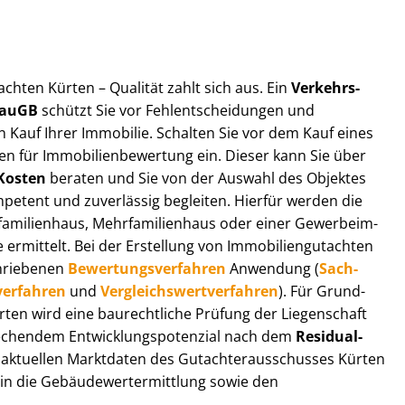
t­ach­ten Kürten – Qualität zahlt sich aus. Ein
Ver­kehrs­
 BauGB
schützt Sie vor Fehl­ent­schei­dun­gen und
 Kauf Ihrer Immobilie. Schalten Sie vor dem Kauf eines
n für Im­mo­bi­li­en­be­wer­tung ein. Dieser kann Sie über
Kosten
beraten und Sie von der Auswahl des Objektes
ompetent und zuverlässig begleiten. Hierfür werden die
ilienhaus, Mehr­fa­mi­li­en­haus oder einer Ge­wer­be­im­
rmittelt. Bei der Erstellung von Im­mo­bi­li­en­gut­ach­ten
hrie­be­nen
Be­wer­tungs­ver­fah­ren
Anwendung (
Sach­
ver­fah­ren
und
Ver­gleichs­wert­ver­fah­ren
). Für Grund­
Kürten wird eine baurechtliche Prüfung der Liegenschaft
hendem Ent­wick­lungs­po­ten­zi­al nach dem
Re­si­du­al­
aktuellen Marktdaten des Gut­ach­ter­aus­schus­ses Kürten
 in die Ge­bäu­de­wert­ermitt­lung sowie den