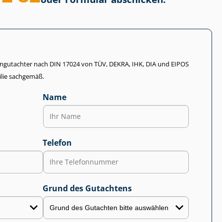
li­en­gut­ach­ter nach DIN 17024 von TÜV, DEKRA, IHK, DIA und EIPOS
lie sachgemäß.
Name
Telefon
Grund des Gutachtens