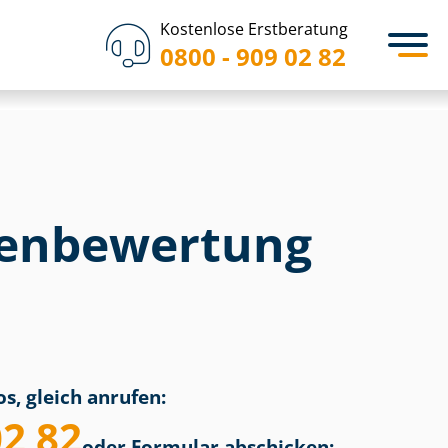
Kostenlose Erstberatung
0800 - 909 02 82
en­bewertung
s, gleich anrufen:
02 82
oder Formular abschicken: