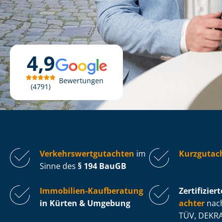
4,9
Bewertungen
4791
Ver­kehrs­wert­gut­ach­ten
im
Kurzgutac
Sinne des
§ 194 BauGB
Immobilien-Kaufberatung
Zertifiziert
in Kürten & Umgebung
ach­ter
nach
TÜV, DEKRA