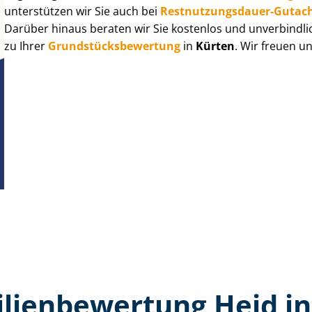
unterstützen wir Sie auch bei
Rest­nut­zungs­dau­er-Gutac
Darüber hinaus beraten wir Sie kostenlos und unverbindli
zu Ihrer
Grund­stücks­be­wer­tung
in
Kürten
. Wir freuen u
lien­bewertung Heid in