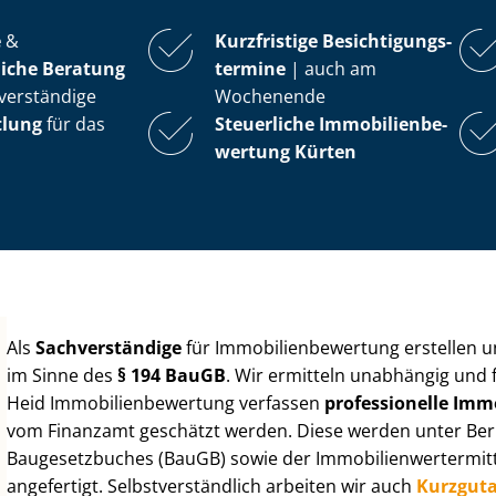
e
&
Kurzfristige Be­sich­ti­gungs­
iche Beratung
ter­mi­ne
| auch am
verständige
Wochenende
tlung
für das
Steuerliche Im­mo­bi­li­en­be­
wer­tung
Kürten
Als
Sachverständige
für Im­mo­bi­li­en­be­wer­tung erstellen
im Sinne des
§ 194 BauGB
. Wir ermitteln unabhängig und 
Heid Im­mo­bi­li­en­be­wer­tung verfassen
professionelle Im­mo­
vom Finanzamt geschätzt werden. Diese werden unter Be­rüc
Baugesetzbuches (BauGB) sowie der Im­mo­bi­li­en­wert­ermi
angefertigt. Selbst­ver­ständ­lich arbeiten wir auch
Kurzgut