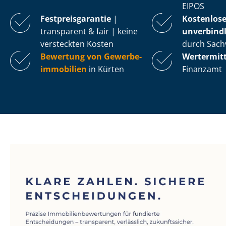
EIPOS
Fest­preis­ga­ran­tie
|
Kostenlos
transparent & fair | keine
unverbindl
versteckten Kosten
durch Sach
Bewertung von Ge­wer­be­
Wertermit
im­mo­bi­li­en
in Kürten
Finanzamt