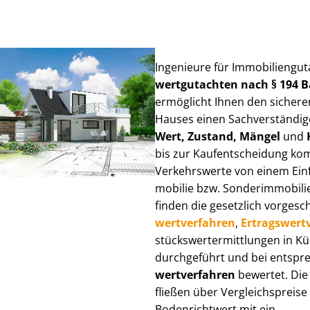
Ingenieure für Im­mo­bi­li­en­gu
wert­gut­ach­ten nach § 194
ermöglicht Ihnen den sicheren
Hauses einen Sach­ver­stän­di­ge
Wert, Zustand, Mängel
und
bis zur Kauf­ent­schei­dung k
Verkehrswerte von einem Einfam
mo­bi­lie bzw. Sonderimmobilie e
finden die gesetzlich vor­ge­sc
wert­ver­fah­ren
,
Er­trags­wert­
stücks­wert­ermitt­lun­gen in 
durchgeführt und bei entsprec
wert­ver­fah­ren
bewertet. Die 
fließen über Ver­gleichs­prei­se
Bodenrichtwert mit ein.