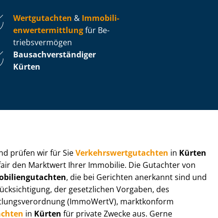
Wertgutachten
&
Im­mo­bi­li­
en­wert­ermitt­lung
für Be­
triebs­ver­mö­gen
Bau­sach­ver­stän­di­ger
Kürten
 und prüfen wir für Sie
Ver­kehrs­wert­gut­ach­ten
in
Kürten
fair den Marktwert Ihrer Immobilie. Die Gutachter von
bi­li­en­gut­ach­ten
, die bei Gerichten anerkannt sind und
k­sich­ti­gung, der gesetzlichen Vorgaben, des
tt­lungs­ver­ord­nung (ImmoWertV), marktkonform
achten
in
Kürten
für private Zwecke aus. Gerne