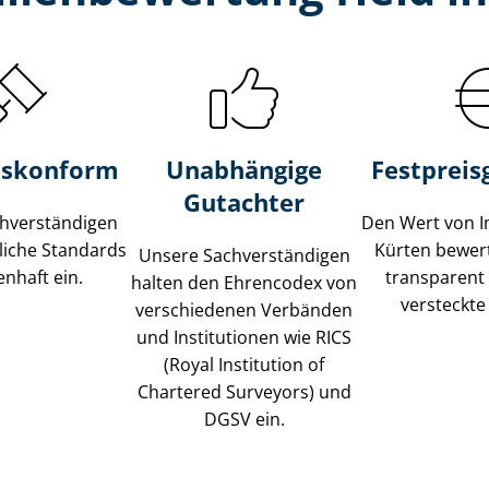
s­konform
Unabhängige
Festpreis​
Gutachter
­ver­stän­di­gen
Den Wert von I
liche Standards
Kürten bewert
Unsere Sach­ver­stän­di­gen
nhaft ein.
transparent
halten den Ehrencodex von
versteckte
verschiedenen Verbänden
und Institutionen wie RICS
(Royal Institution of
Chartered Surveyors) und
DGSV ein.