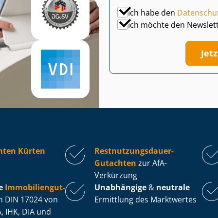
Ich habe den
Datenschu
Ich möchte den Newslet
Jet
hten Kürten
Rest­nut­zungs­dau­er-
Gutachten
zur AfA-
Verkürzung
e
Im­mo­bi­li­en­gut­
Unabhängige
&
neutrale
 DIN 17024 von
Ermittlung des Marktwertes
, IHK, DIA und