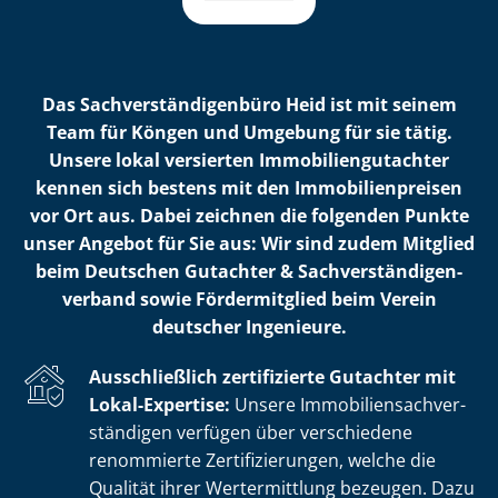
Das Sach­ver­stän­di­gen­bü­ro Heid ist mit seinem
Team für Köngen und Umgebung für sie tätig.
Unsere lokal versierten Im­mo­bi­li­en­gut­ach­ter
kennen sich bestens mit den Im­mo­bi­li­en­prei­sen
vor Ort aus. Dabei zeichnen die folgenden Punkte
unser Angebot für Sie aus: Wir sind zudem Mitglied
beim Deutschen Gutachter & Sach­ver­stän­di­gen­
ver­band sowie Fördermitglied beim Verein
deutscher Ingenieure.
Ausschließlich zertifizierte Gutachter mit
Lokal-Expertise:
Unsere Im­mo­bi­li­en­sach­ver­
stän­di­gen verfügen über verschiedene
renommierte Zer­ti­fi­zie­run­gen, welche die
Qualität ihrer Wertermittlung bezeugen. Dazu