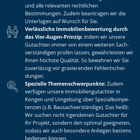
und alle relevanten rechtlichen
Bestimmungen. Zudem beantragen wir die
Unterlagen auf Wunsch für Sie.
Verlässliche Im­mo­bi­li­en­be­wer­tung durch
das Vier-Augen-Prinzip:
Indem wir unsere
Gutachten immer von einem weiteren Sach­
ver­stän­di­gen prüfen lassen, gewährleisten wir
Ihnen höchste Qualität. So bewahren wir Sie
zuverlässig vor gravierenden Fehl­ent­schei­
dun­gen.
Spezielle The­men­schwer­punk­te:
Zudem
verfügen unsere Im­mo­bi­li­en­gut­ach­ter in
Köngen und Umgebung über Spe­zi­al­kom­pe­
ten­zen (z.B. Bau­sach­ver­stän­di­ge). Das heißt:
Wir suchen nicht irgendeinen Gutachter für
Ihr Projekt, sondern den optimal geeigneten,
sodass wir auch besondere Anliegen bestens
bedienen können.