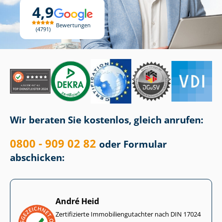
4,9
Bewertungen
4791
Wir beraten Sie kostenlos, gleich anrufen:
0800 - 909 02 82
oder Formular
abschicken:
André Heid
Zertifizierte Im­mo­bi­li­en­gut­ach­ter nach DIN 17024