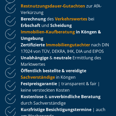
Rest­nut­zungs­dau­er-Gutachten
zur AfA-
Verkürzung
Berechnung
des
Verkehrswertes
bei
Erbschaft
und
Scheidung
Immobilien-Kaufberatung
in Köngen &
Umgebung
Zertifizierte
Im­mo­bi­li­en­gut­ach­ter
nach DIN
17024 von TÜV, DEKRA, IHK, DIA und EIPOS
Unabhängige
&
neutrale
Ermittlung des
Marktwertes
Öffentlich bestellte & vereidigte
Sachverständige
in Köngen
Fest­preis­ga­ran­tie
| transparent & fair |
keine versteckten Kosten
Kostenlose
&
unverbindliche Beratung
durch Sachverständige
Kurzfristige Be­sich­ti­gungs­ter­mi­ne
| auch
am Wochenende