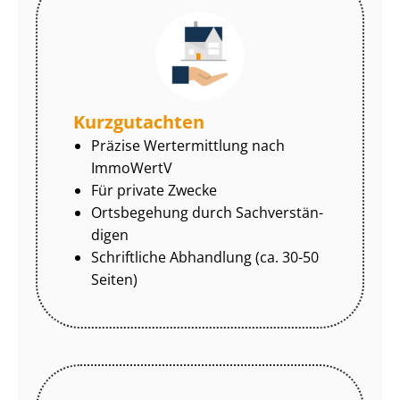
Kurzgutachten
Präzise Wertermittlung nach
ImmoWertV
Für private Zwecke
Ortsbegehung durch Sach­ver­stän­
di­gen
Schriftliche Abhandlung (ca. 30-50
Seiten)