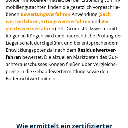
Sonderimmobilie ermittelt. Bei der Erstellung von Im­
mo­bi­li­en­gut­ach­ten finden die gesetzlich vor­ge­schrie­
be­nen
Be­wer­tungs­ver­fah­ren
Anwendung (
Sach­
wert­ver­fah­ren
,
Er­trags­wert­ver­fah­ren
und
Ver­
gleichs­wert­ver­fah­ren
). Für Grund­stücks­wert­ermitt­
lun­gen in Köngen wird eine baurechtliche Prüfung der
Liegenschaft durchgeführt und bei entsprechendem
Ent­wick­lungs­po­ten­zi­al nach dem
Re­si­du­al­wert­ver­
fah­ren
bewertet. Die aktuellen Marktdaten des Gut­
ach­ter­aus­schus­ses Köngen fließen über Ver­gleichs­
prei­se in die Ge­bäu­de­wert­ermitt­lung sowie den
Bodenrichtwert mit ein.
Wie ermittelt ein zertifizierter