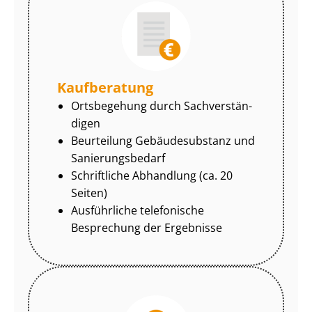
Kaufberatung
Ortsbegehung durch Sach­ver­stän­
di­gen
Beurteilung Gebäudesubstanz und
Sa­nie­rungs­be­darf
Schriftliche Abhandlung (ca. 20
Seiten)
Ausführliche telefonische
Besprechung der Ergebnisse