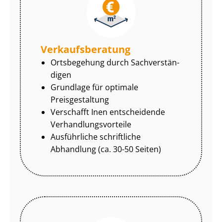
Ver­kaufs­be­ra­tung
Ortsbegehung durch Sach­ver­stän­
di­gen
Grundlage für optimale
Preisgestaltung
Verschafft Inen entscheidende
Ver­hand­lungs­vor­tei­le
Ausführliche schriftliche
Abhandlung (ca. 30-50 Seiten)