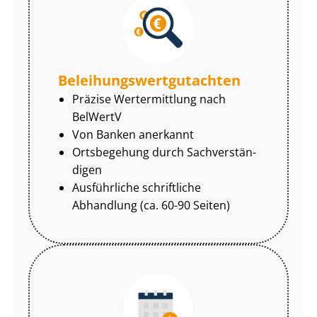
Be­lei­hungs­wert­gut­ach­ten
Präzise Wertermittlung nach
BelWertV
Von Banken anerkannt
Ortsbegehung durch Sach­ver­stän­
di­gen
Ausführliche schriftliche
Abhandlung (ca. 60-90 Seiten)