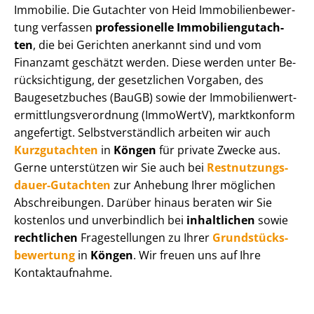
Immobilie. Die Gutachter von Heid Im­mo­bi­li­en­be­wer­
tung verfassen
professionelle Im­mo­bi­li­en­gut­ach­
ten
, die bei Gerichten anerkannt sind und vom
Finanzamt geschätzt werden. Diese werden unter Be­
rück­sich­ti­gung, der gesetzlichen Vorgaben, des
Baugesetzbuches (BauGB) sowie der Im­mo­bi­li­en­wert­
ermitt­lungs­ver­ord­nung (ImmoWertV), marktkonform
angefertigt. Selbst­ver­ständ­lich arbeiten wir auch
Kurzgutachten
in
Köngen
für private Zwecke aus.
Gerne unterstützen wir Sie auch bei
Rest­nut­zungs­
dau­er-Gutachten
zur Anhebung Ihrer möglichen
Abschreibungen. Darüber hinaus beraten wir Sie
kostenlos und unverbindlich bei
inhaltlichen
sowie
rechtlichen
Fragestellungen zu Ihrer
Grund­stücks­
be­wer­tung
in
Köngen
. Wir freuen uns auf Ihre
Kontaktaufnahme.