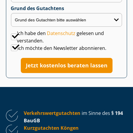
Grund des Gutachtens
Ich habe den
Datenschutz
gelesen und
verstanden.
Ich möchte den Newsletter abonnieren.
Jetzt kostenlos beraten lassen
Ver­kehrs­wert­gut­ach­ten
im Sinne des
§ 194
BauGB
Kurzgutachten Köngen