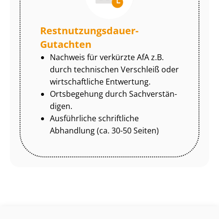
Rest­nut­zungs­dau­er-
Gutachten
Nachweis für verkürzte AfA z.B.
durch technischen Verschleiß oder
wirtschaftliche Entwertung.
Ortsbegehung durch Sach­ver­stän­
di­gen.
Ausführliche schriftliche
Abhandlung (ca. 30-50 Seiten)