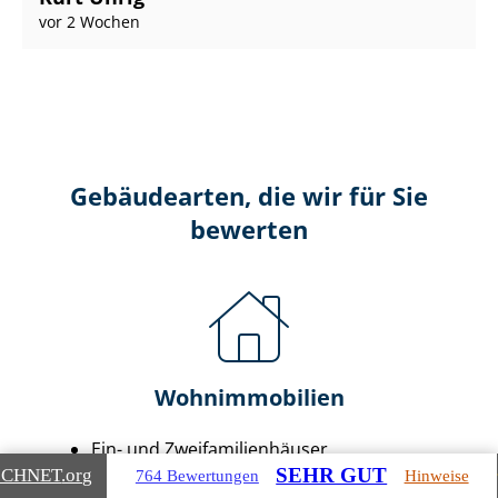
vor 2 Wochen
Gebäudearten, die wir für Sie
bewerten
Wohnimmobilien
Ein- und Zwei­fa­mi­li­en­häu­ser
SEHR GUT
ICHNET
.org
Doppel- & Reihenhäuser
764 Bewertungen
Hinweise