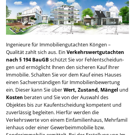
Ingenieure für Im­mo­bi­li­en­gut­ach­ten Köngen –
Qualität zahlt sich aus. Ein
Ver­kehrs­wert­gut­ach­ten
nach § 194 BauGB
schützt Sie vor Fehl­ent­schei­dun­
gen und ermöglicht Ihnen den sicheren Kauf Ihrer
Immobilie. Schalten Sie vor dem Kauf eines Hauses
einen Sach­ver­stän­di­gen für Im­mo­bi­li­en­be­wer­tung
ein. Dieser kann Sie über
Wert, Zustand, Mängel
und
Kosten
beraten und Sie von der Auswahl des
Objektes bis zur Kauf­ent­schei­dung kompetent und
zuverlässig begleiten. Hierfür werden die
Verkehrswerte von einem Einfamilienhaus, Mehr­fa­mi­l
i­en­haus oder einer Ge­wer­be­im­mo­bi­lie bzw.