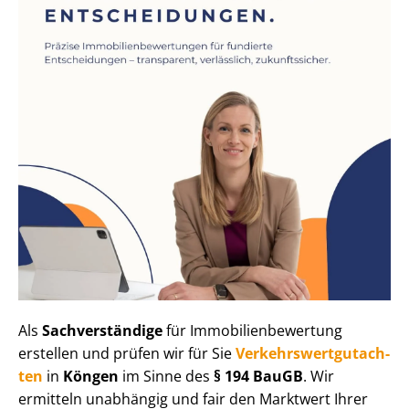
Als
Sachverständige
für Im­mo­bi­li­en­be­wer­tung
erstellen und prüfen wir für Sie
Ver­kehrs­wert­gut­ach­
ten
in
Köngen
im Sinne des
§ 194 BauGB
. Wir
ermitteln unabhängig und fair den Marktwert Ihrer