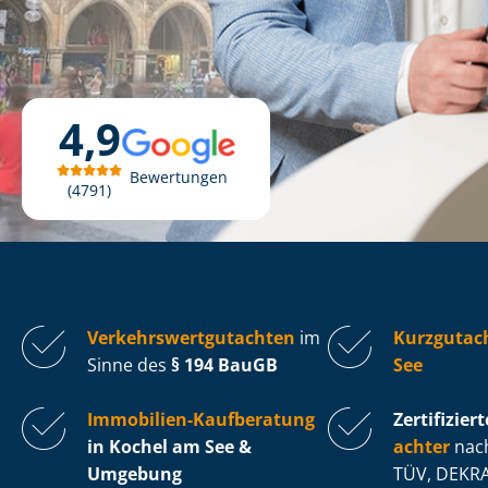
4,9
Bewertungen
4791
Ver­kehrs­wert­gut­ach­ten
im
Kurzgutac
Sinne des
§ 194 BauGB
See
Immobilien-Kaufberatung
Zertifiziert
in Kochel am See &
ach­ter
nach
Umgebung
TÜV, DEKRA