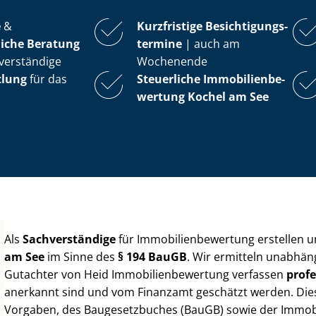
e
&
Kurzfristige Be­sich­ti­gungs­
iche Beratung
ter­mi­ne
| auch am
verständige
Wochenende
tlung
für das
Steuerliche Im­mo­bi­li­en­be­
wer­tung
Kochel am See
Als
Sachverständige
für Im­mo­bi­li­en­be­wer­tung erstellen
am See
im Sinne des
§ 194 BauGB
. Wir ermitteln unabhäng
Gutachter von Heid Im­mo­bi­li­en­be­wer­tung verfassen
profe
anerkannt sind und vom Finanzamt geschätzt werden. Diese 
Vorgaben, des Baugesetzbuches (BauGB) sowie der Im­mo­bi­l