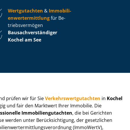
Wertgutachten
&
Im­mo­bi­li­
en­wert­ermitt­lung
für Be­
triebs­ver­mö­gen
Bau­sach­ver­stän­di­ger
Kochel am See
 und prüfen wir für Sie
Ver­kehrs­wert­gut­ach­ten
in
Kochel
ig und fair den Marktwert Ihrer Immobilie. Die
ssionelle Im­mo­bi­li­en­gut­ach­ten
, die bei Gerichten
werden unter Be­rück­sich­ti­gung, der gesetzlichen
i­en­wert­ermitt­lungs­ver­ord­nung (ImmoWertV),