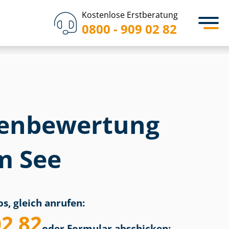
Kostenlose Erstberatung
0800 - 909 02 82
en­bewertung
m See
s, gleich anrufen:
02 82
oder Formular abschicken: