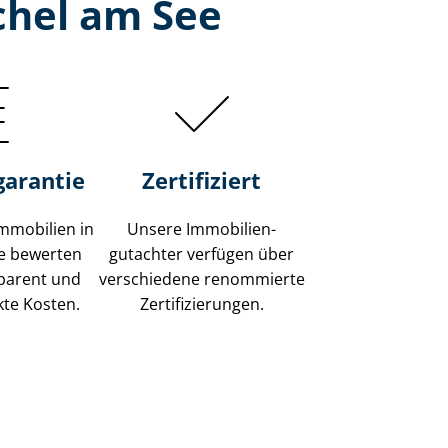
chel am See
garantie
Zertifiziert
mmobilien in
Unsere Immobilien­
e bewerten
gutachter verfügen über
sparent und
verschiedene renommierte
kte Kosten.
Zer­ti­fi­zie­run­gen.