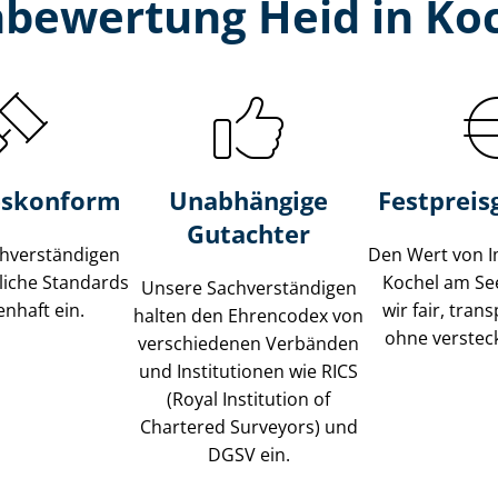
­bewertung Heid in Ko
s­konform
Unabhängige
Festpreis​
Gutachter
­ver­stän­di­gen
Den Wert von I
liche Standards
Kochel am Se
Unsere Sach­ver­stän­di­gen
nhaft ein.
wir fair, tran
halten den Ehrencodex von
ohne verstec
verschiedenen Verbänden
und Institutionen wie RICS
(Royal Institution of
Chartered Surveyors) und
DGSV ein.