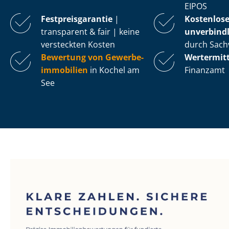
EIPOS
Fest­preis­ga­ran­tie
|
Kostenlos
transparent & fair | keine
unverbindl
versteckten Kosten
durch Sach
Bewertung von Ge­wer­be­
Wertermit
im­mo­bi­li­en
in Kochel am
Finanzamt
See