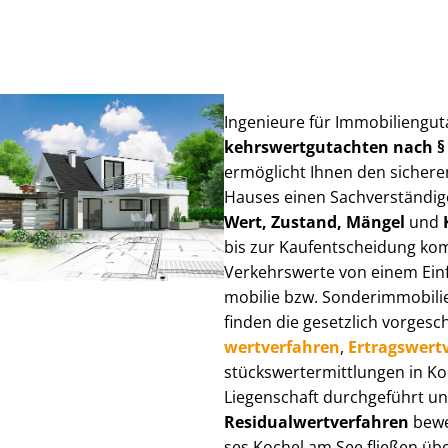
Ingenieure für Im­mo­bi­li­en­g
kehrs­wert­gut­ach­ten nach 
ermöglicht Ihnen den sicheren
Hauses einen Sach­ver­stän­di­ge
Wert, Zustand, Mängel
und
bis zur Kauf­ent­schei­dung k
Verkehrswerte von einem Einfam
mo­bi­lie bzw. Sonderimmobilie e
finden die gesetzlich vor­ge­sc
wert­ver­fah­ren
,
Er­trags­wert­
stücks­wert­ermitt­lun­gen in 
Liegenschaft durchgeführt und
Re­si­du­al­wert­ver­fah­ren
bewer
ses Kochel am See fließen über 