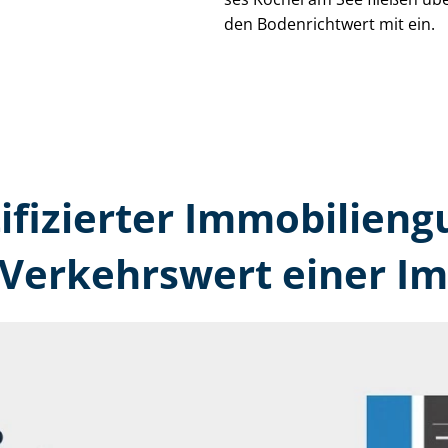
den Bodenrichtwert mit ein.
tifizierter Immobilien­
 Verkehrswert einer Im