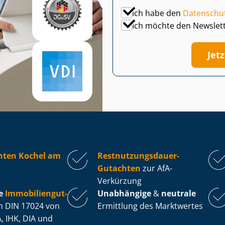
Ich habe den
Datenschu
Ich möchte den Newslet
Jet
hten Kochel am
Rest­nut­zungs­dau­er-
Gutachten
zur AfA-
Verkürzung
e
Im­mo­bi­li­en­gut­
Unabhängige
&
neutrale
 DIN 17024 von
Ermittlung des Marktwertes
, IHK, DIA und