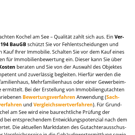
ut­ach­ten Kochel am See – Qualität zahlt sich aus. Ein
Ver­
§ 194 BauGB
schützt Sie vor Fehl­ent­schei­dun­gen und
 Kauf Ihrer Immobilie. Schalten Sie vor dem Kauf eines
n für Im­mo­bi­li­en­be­wer­tung ein. Dieser kann Sie über
Kosten
beraten und Sie von der Auswahl des Objektes
ompetent und zuverlässig begleiten. Hierfür werden die
ilienhaus, Mehr­fa­mi­li­en­haus oder einer Ge­wer­be­im­
rmittelt. Bei der Erstellung von Im­mo­bi­li­en­gut­ach­ten
hrie­be­nen
Be­wer­tungs­ver­fah­ren
Anwendung (
Sach­
ver­fah­ren
und
Ver­gleichs­wert­ver­fah­ren
). Für Grund­
Kochel am See wird eine baurechtliche Prüfung der
 bei entsprechendem Ent­wick­lungs­po­ten­zi­al nach dem
tet. Die aktuellen Marktdaten des Gut­ach­ter­aus­schus­
Ver­gleichs­prei­se in die Ge­bäu­de­wert­ermitt­lung sowie