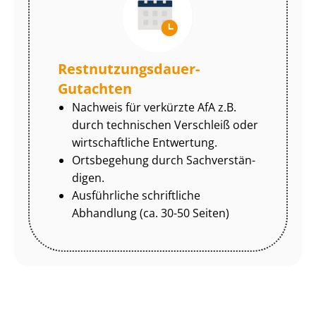
Rest­nut­zungs­dau­er-
Gutachten
Nachweis für verkürzte AfA z.B.
durch technischen Verschleiß oder
wirtschaftliche Entwertung.
Ortsbegehung durch Sach­ver­stän­
di­gen.
Ausführliche schriftliche
Abhandlung (ca. 30-50 Seiten)