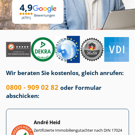
4,9
Bewertungen
4791
Wir beraten Sie kostenlos, gleich anrufen:
0800 - 909 02 82
oder Formular
abschicken:
André Heid
Zertifizierte Im­mo­bi­li­en­gut­ach­ter nach DIN 17024