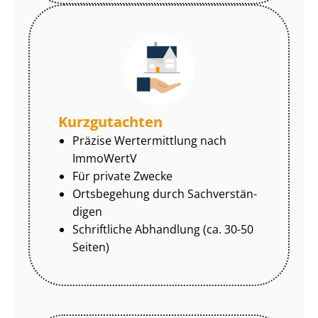
Kurzgutachten
Präzise Wertermittlung nach
ImmoWertV
Für private Zwecke
Ortsbegehung durch Sach­ver­stän­
di­gen
Schriftliche Abhandlung (ca. 30-50
Seiten)