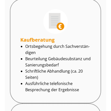
Kaufberatung
Ortsbegehung durch Sach­ver­stän­
di­gen
Beurteilung Gebäudesubstanz und
Sa­nie­rungs­be­darf
Schriftliche Abhandlung (ca. 20
Seiten)
Ausführliche telefonische
Besprechung der Ergebnisse