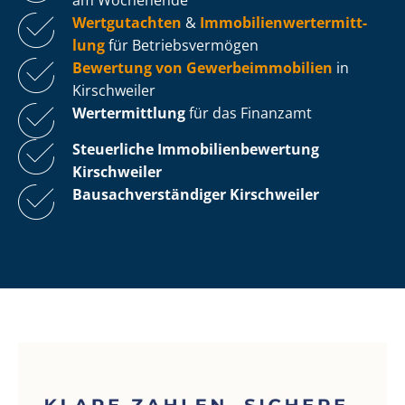
Wertgutachten
&
Im­mo­bi­li­en­wert­ermitt­
lung
für Be­triebs­ver­mö­gen
Bewertung von Ge­wer­be­im­mo­bi­li­en
in
Kirschweiler
Wertermittlung
für das Finanzamt
Steuerliche Im­mo­bi­li­en­be­wer­tung
Kirschweiler
Bau­sach­ver­stän­di­ger Kirschweiler