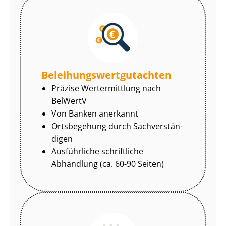
Be­lei­hungs­wert­gut­ach­ten
Präzise Wertermittlung nach
BelWertV
Von Banken anerkannt
Ortsbegehung durch Sach­ver­stän­
di­gen
Ausführliche schriftliche
Abhandlung (ca. 60-90 Seiten)