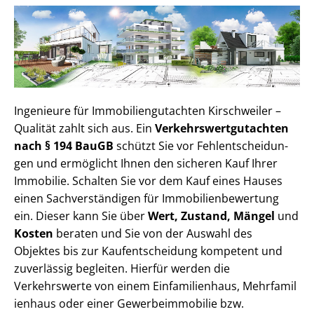
Ingenieure für Im­mo­bi­li­en­gut­ach­ten Kirschweiler –
Qualität zahlt sich aus. Ein
Ver­kehrs­wert­gut­ach­ten
nach § 194 BauGB
schützt Sie vor Fehl­ent­schei­dun­
gen und ermöglicht Ihnen den sicheren Kauf Ihrer
Immobilie. Schalten Sie vor dem Kauf eines Hauses
einen Sach­ver­stän­di­gen für Im­mo­bi­li­en­be­wer­tung
ein. Dieser kann Sie über
Wert, Zustand, Mängel
und
Kosten
beraten und Sie von der Auswahl des
Objektes bis zur Kauf­ent­schei­dung kompetent und
zuverlässig begleiten. Hierfür werden die
Verkehrswerte von einem Einfamilienhaus, Mehr­fa­mi­l
i­en­haus oder einer Ge­wer­be­im­mo­bi­lie bzw.