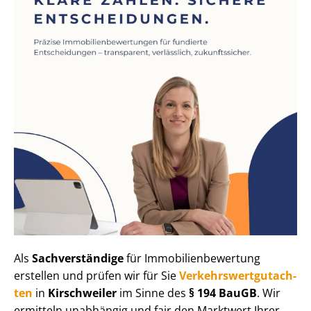
Als
Sachverständige
für Im­mo­bi­li­en­be­wer­tung
erstellen und prüfen wir für Sie
Ver­kehrs­wert­gut­ach­
ten
in
Kirschweiler
im Sinne des
§ 194 BauGB
. Wir
ermitteln unabhängig und fair den Marktwert Ihrer