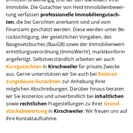
Immobilie. Die Gutachter von Heid Im­mo­bi­li­en­be­wer­
tung verfassen
professionelle Im­mo­bi­li­en­gut­ach­
ten
, die bei Gerichten anerkannt sind und vom
Finanzamt geschätzt werden. Diese werden unter Be­
rück­sich­ti­gung, der gesetzlichen Vorgaben, des
Baugesetzbuches (BauGB) sowie der Im­mo­bi­li­en­wert­
ermitt­lungs­ver­ord­nung (ImmoWertV), marktkonform
angefertigt. Selbst­ver­ständ­lich arbeiten wir auch
Kurzgutachten
in
Kirschweiler
für private Zwecke
aus. Gerne unterstützen wir Sie auch bei
Rest­nut­
zungs­dau­er-Gutachten
zur Anhebung Ihrer
möglichen Abschreibungen. Darüber hinaus beraten
wir Sie kostenlos und unverbindlich bei
inhaltlichen
sowie
rechtlichen
Fragestellungen zu Ihrer
Grund­
stücks­be­wer­tung
in
Kirschweiler
. Wir freuen uns auf
Ihre Kontaktaufnahme.