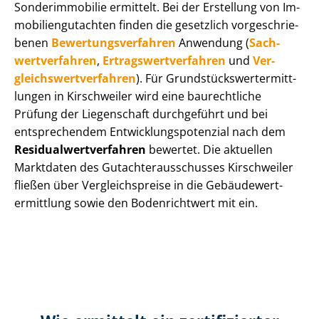
Sonderimmobilie ermittelt. Bei der Erstellung von Im­
mo­bi­li­en­gut­ach­ten finden die gesetzlich vor­ge­schrie­
be­nen
Be­wer­tungs­ver­fah­ren
Anwendung (
Sach­
wert­ver­fah­ren
,
Er­trags­wert­ver­fah­ren
und
Ver­
gleichs­wert­ver­fah­ren
). Für Grund­stücks­wert­ermitt­
lun­gen in Kirschweiler wird eine baurechtliche
Prüfung der Liegenschaft durchgeführt und bei
entsprechendem Ent­wick­lungs­po­ten­zi­al nach dem
Re­si­du­al­wert­ver­fah­ren
bewertet. Die aktuellen
Marktdaten des Gut­ach­ter­aus­schus­ses Kirschweiler
fließen über Ver­gleichs­prei­se in die Ge­bäu­de­wert­
ermitt­lung sowie den Bodenrichtwert mit ein.