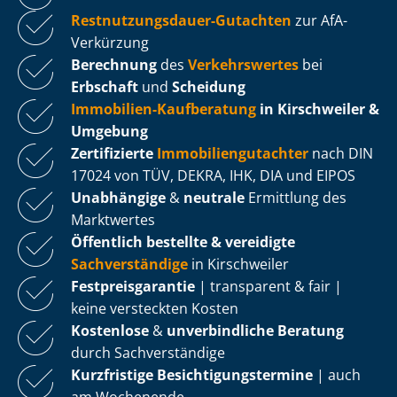
Rest­nut­zungs­dau­er-Gutachten
zur AfA-
Verkürzung
Berechnung
des
Verkehrswertes
bei
Erbschaft
und
Scheidung
Immobilien-Kaufberatung
in Kirschweiler &
Umgebung
Zertifizierte
Im­mo­bi­li­en­gut­ach­ter
nach DIN
17024 von TÜV, DEKRA, IHK, DIA und EIPOS
Unabhängige
&
neutrale
Ermittlung des
Marktwertes
Öffentlich bestellte & vereidigte
Sachverständige
in Kirschweiler
Fest­preis­ga­ran­tie
| transparent & fair |
keine versteckten Kosten
Kostenlose
&
unverbindliche Beratung
durch Sachverständige
Kurzfristige Be­sich­ti­gungs­ter­mi­ne
| auch
am Wochenende