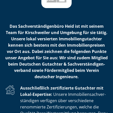
Das Sach­ver­stän­di­gen­bü­ro Heid ist mit seinem
Team für Kirschweiler und Umgebung für sie tätig.
Unsere lokal versierten Im­mo­bi­li­en­gut­ach­ter
kennen sich bestens mit den Im­mo­bi­li­en­prei­sen
vor Ort aus. Dabei zeichnen die folgenden Punkte
unser Angebot für Sie aus: Wir sind zudem Mitglied
beim Deutschen Gutachter & Sach­ver­stän­di­gen­
ver­band sowie Fördermitglied beim Verein
deutscher Ingenieure.
Ausschließlich zertifizierte Gutachter mit
Lokal-Expertise:
Unsere Im­mo­bi­li­en­sach­ver­
stän­di­gen verfügen über verschiedene
renommierte Zer­ti­fi­zie­run­gen, welche die