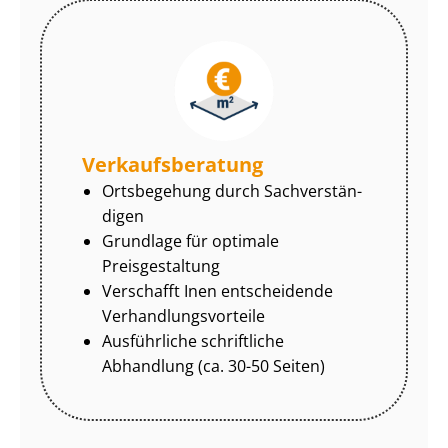
Ver­kaufs­be­ra­tung
Ortsbegehung durch Sach­ver­stän­
di­gen
Grundlage für optimale
Preisgestaltung
Verschafft Inen entscheidende
Ver­hand­lungs­vor­tei­le
Ausführliche schriftliche
Abhandlung (ca. 30-50 Seiten)