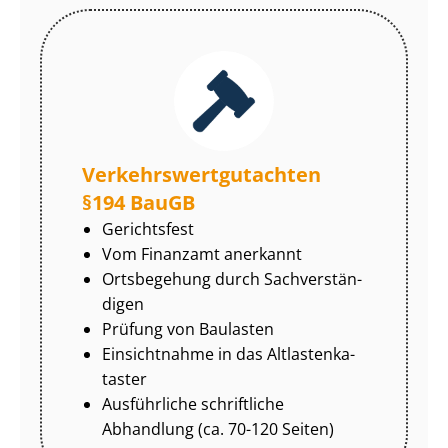
Ver­kehrs­wert­gut­ach­ten
§194 BauGB
Gerichtsfest
Vom Finanzamt anerkannt
Ortsbegehung durch Sach­ver­stän­
di­gen
Prüfung von Baulasten
Einsichtnahme in das Alt­las­ten­ka­
tas­ter
Ausführliche schriftliche
Abhandlung (ca. 70-120 Seiten)