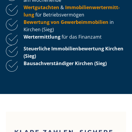
Wertgutachten
&
Im­mo­bi­li­en­wert­ermitt­
lung
für Be­triebs­ver­mö­gen
Bewertung von Ge­wer­be­im­mo­bi­li­en
in
Kirchen (Sieg)
Wertermittlung
für das Finanzamt
Steuerliche Im­mo­bi­li­en­be­wer­tung
Kirchen
(Sieg)
Bau­sach­ver­stän­di­ger Kirchen (Sieg)