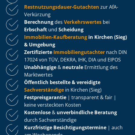
Rest­nut­zungs­dau­er-Gutachten
zur AfA-
Verkürzung
Berechnung
des
Verkehrswertes
bei
Erbschaft
und
Scheidung
Immobilien-Kaufberatung
in Kirchen (Sieg)
& Umgebung
Zertifizierte
Im­mo­bi­li­en­gut­ach­ter
nach DIN
17024 von TÜV, DEKRA, IHK, DIA und EIPOS
Unabhängige
&
neutrale
Ermittlung des
Marktwertes
Öffentlich bestellte & vereidigte
Sachverständige
in Kirchen (Sieg)
Fest­preis­ga­ran­tie
| transparent & fair |
keine versteckten Kosten
Kostenlose
&
unverbindliche Beratung
durch Sachverständige
Kurzfristige Be­sich­ti­gungs­ter­mi­ne
| auch
am Wochenende