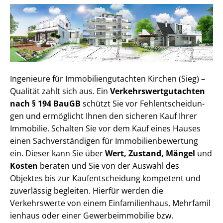
Ingenieure für Im­mo­bi­li­en­gut­ach­ten Kirchen (Sieg) –
Qualität zahlt sich aus. Ein
Ver­kehrs­wert­gut­ach­ten
nach § 194 BauGB
schützt Sie vor Fehl­ent­schei­dun­
gen und ermöglicht Ihnen den sicheren Kauf Ihrer
Immobilie. Schalten Sie vor dem Kauf eines Hauses
einen Sach­ver­stän­di­gen für Im­mo­bi­li­en­be­wer­tung
ein. Dieser kann Sie über
Wert, Zustand, Mängel
und
Kosten
beraten und Sie von der Auswahl des
Objektes bis zur Kauf­ent­schei­dung kompetent und
zuverlässig begleiten. Hierfür werden die
Verkehrswerte von einem Einfamilienhaus, Mehr­fa­mi­l
i­en­haus oder einer Ge­wer­be­im­mo­bi­lie bzw.