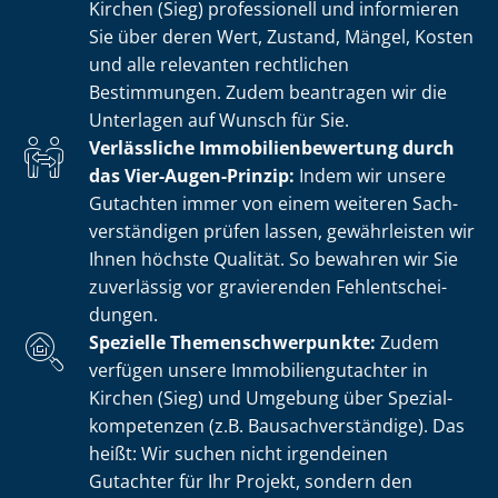
Kirchen (Sieg) professionell und informieren
Sie über deren Wert, Zustand, Mängel, Kosten
und alle relevanten rechtlichen
Bestimmungen. Zudem beantragen wir die
Unterlagen auf Wunsch für Sie.
Verlässliche Im­mo­bi­li­en­be­wer­tung durch
das Vier-Augen-Prinzip:
Indem wir unsere
Gutachten immer von einem weiteren Sach­
ver­stän­di­gen prüfen lassen, gewährleisten wir
Ihnen höchste Qualität. So bewahren wir Sie
zuverlässig vor gravierenden Fehl­ent­schei­
dun­gen.
Spezielle The­men­schwer­punk­te:
Zudem
verfügen unsere Im­mo­bi­li­en­gut­ach­ter in
Kirchen (Sieg) und Umgebung über Spe­zi­al­
kom­pe­ten­zen (z.B. Bau­sach­ver­stän­di­ge). Das
heißt: Wir suchen nicht irgendeinen
Gutachter für Ihr Projekt, sondern den