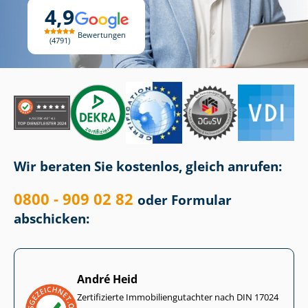
4,9
Bewertungen
4791
Wir beraten Sie kostenlos, gleich anrufen:
0800 - 909 02 82
oder Formular
abschicken:
André Heid
Zertifizierte Im­mo­bi­li­en­gut­ach­ter nach DIN 17024