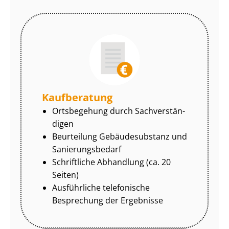
Kaufberatung
Ortsbegehung durch Sach­ver­stän­
di­gen
Beurteilung Gebäudesubstanz und
Sa­nie­rungs­be­darf
Schriftliche Abhandlung (ca. 20
Seiten)
Ausführliche telefonische
Besprechung der Ergebnisse