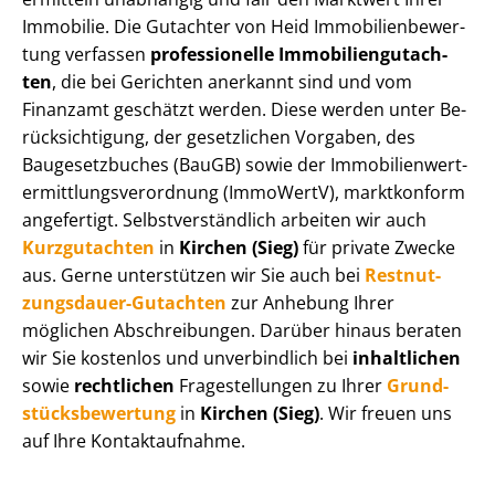
Immobilie. Die Gutachter von Heid Im­mo­bi­li­en­be­wer­
tung verfassen
professionelle Im­mo­bi­li­en­gut­ach­
ten
, die bei Gerichten anerkannt sind und vom
Finanzamt geschätzt werden. Diese werden unter Be­
rück­sich­ti­gung, der gesetzlichen Vorgaben, des
Baugesetzbuches (BauGB) sowie der Im­mo­bi­li­en­wert­
ermitt­lungs­ver­ord­nung (ImmoWertV), marktkonform
angefertigt. Selbst­ver­ständ­lich arbeiten wir auch
Kurzgutachten
in
Kirchen (Sieg)
für private Zwecke
aus. Gerne unterstützen wir Sie auch bei
Rest­nut­
zungs­dau­er-Gutachten
zur Anhebung Ihrer
möglichen Abschreibungen. Darüber hinaus beraten
wir Sie kostenlos und unverbindlich bei
inhaltlichen
sowie
rechtlichen
Fragestellungen zu Ihrer
Grund­
stücks­be­wer­tung
in
Kirchen (Sieg)
. Wir freuen uns
auf Ihre Kontaktaufnahme.