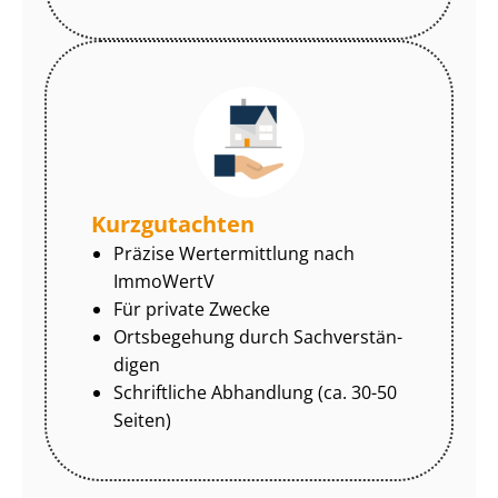
Kurzgutachten
Präzise Wertermittlung nach
ImmoWertV
Für private Zwecke
Ortsbegehung durch Sach­ver­stän­
di­gen
Schriftliche Abhandlung (ca. 30-50
Seiten)