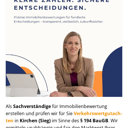
Als
Sachverständige
für Im­mo­bi­li­en­be­wer­tung
erstellen und prüfen wir für Sie
Ver­kehrs­wert­gut­ach­
ten
in
Kirchen (Sieg)
im Sinne des
§ 194 BauGB
. Wir
ermitteln unabhängig und fair den Marktwert Ihrer