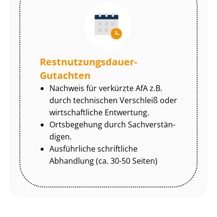
Rest­nut­zungs­dau­er-
Gutachten
Nachweis für verkürzte AfA z.B.
durch technischen Verschleiß oder
wirtschaftliche Entwertung.
Ortsbegehung durch Sach­ver­stän­
di­gen.
Ausführliche schriftliche
Abhandlung (ca. 30-50 Seiten)