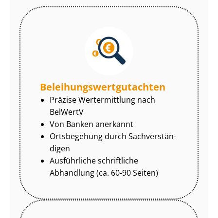
Be­lei­hungs­wert­gut­ach­ten
Präzise Wertermittlung nach
BelWertV
Von Banken anerkannt
Ortsbegehung durch Sach­ver­stän­
di­gen
Ausführliche schriftliche
Abhandlung (ca. 60-90 Seiten)