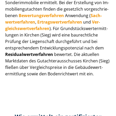
Sonderimmobilie ermittelt. Bei der Erstellung von Im­
mo­bi­li­en­gut­ach­ten finden die gesetzlich vor­ge­schrie­
be­nen
Be­wer­tungs­ver­fah­ren
Anwendung (
Sach­
wert­ver­fah­ren
,
Er­trags­wert­ver­fah­ren
und
Ver­
gleichs­wert­ver­fah­ren
). Für Grund­stücks­wert­ermitt­
lun­gen in Kirchen (Sieg) wird eine baurechtliche
Prüfung der Liegenschaft durchgeführt und bei
entsprechendem Ent­wick­lungs­po­ten­zi­al nach dem
Re­si­du­al­wert­ver­fah­ren
bewertet. Die aktuellen
Marktdaten des Gut­ach­ter­aus­schus­ses Kirchen (Sieg)
fließen über Ver­gleichs­prei­se in die Ge­bäu­de­wert­
ermitt­lung sowie den Bodenrichtwert mit ein.