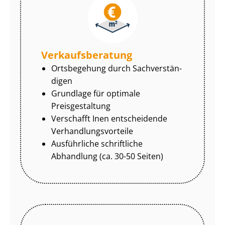
Ver­kaufs­be­ra­tung
Ortsbegehung durch Sach­ver­stän­
di­gen
Grundlage für optimale
Preisgestaltung
Verschafft Inen entscheidende
Ver­hand­lungs­vor­tei­le
Ausführliche schriftliche
Abhandlung (ca. 30-50 Seiten)