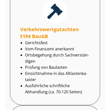
Ver­kehrs­wert­gut­ach­ten
§194 BauGB
Gerichtsfest
Vom Finanzamt anerkannt
Ortsbegehung durch Sach­ver­stän­
di­gen
Prüfung von Baulasten
Einsichtnahme in das Alt­las­ten­ka­
tas­ter
Ausführliche schriftliche
Abhandlung (ca. 70-120 Seiten)