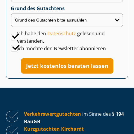
Grund des Gutachtens
Ich habe den
Datenschutz
gelesen und
verstanden.
Ich möchte den Newsletter abonnieren.
Jetzt kostenlos beraten lassen
Ver­kehrs­wert­gut­ach­ten
im Sinne des
§ 194
BauGB
Kurzgutachten Kirchardt