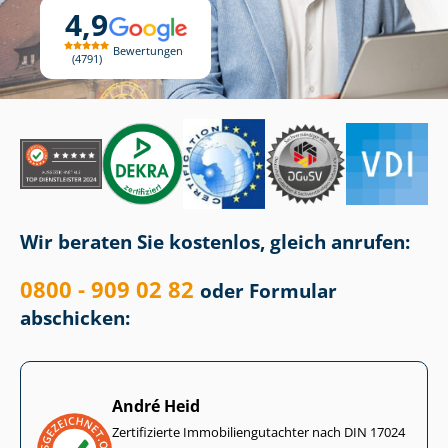
4,9
Bewertungen
4791
Wir beraten Sie kostenlos, gleich anrufen:
0800 - 909 02 82
oder Formular
abschicken:
André Heid
Zertifizierte Im­mo­bi­li­en­gut­ach­ter nach DIN 17024