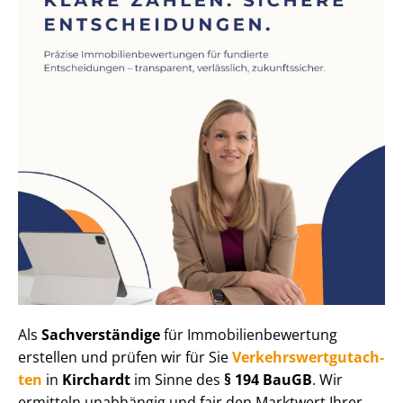
Als
Sachverständige
für Im­mo­bi­li­en­be­wer­tung
erstellen und prüfen wir für Sie
Ver­kehrs­wert­gut­ach­
ten
in
Kirchardt
im Sinne des
§ 194 BauGB
. Wir
ermitteln unabhängig und fair den Marktwert Ihrer