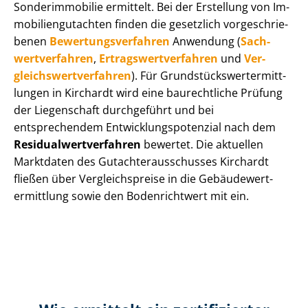
Sonderimmobilie ermittelt. Bei der Erstellung von Im­
mo­bi­li­en­gut­ach­ten finden die gesetzlich vor­ge­schrie­
be­nen
Be­wer­tungs­ver­fah­ren
Anwendung (
Sach­
wert­ver­fah­ren
,
Er­trags­wert­ver­fah­ren
und
Ver­
gleichs­wert­ver­fah­ren
). Für Grund­stücks­wert­ermitt­
lun­gen in Kirchardt wird eine baurechtliche Prüfung
der Liegenschaft durchgeführt und bei
entsprechendem Ent­wick­lungs­po­ten­zi­al nach dem
Re­si­du­al­wert­ver­fah­ren
bewertet. Die aktuellen
Marktdaten des Gut­ach­ter­aus­schus­ses Kirchardt
fließen über Ver­gleichs­prei­se in die Ge­bäu­de­wert­
ermitt­lung sowie den Bodenrichtwert mit ein.