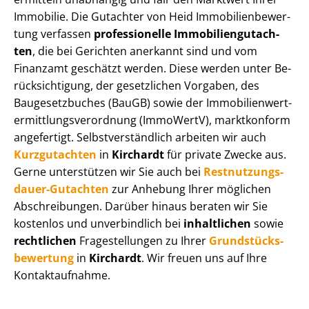
Immobilie. Die Gutachter von Heid Im­mo­bi­li­en­be­wer­
tung verfassen
professionelle Im­mo­bi­li­en­gut­ach­
ten
, die bei Gerichten anerkannt sind und vom
Finanzamt geschätzt werden. Diese werden unter Be­
rück­sich­ti­gung, der gesetzlichen Vorgaben, des
Baugesetzbuches (BauGB) sowie der Im­mo­bi­li­en­wert­
ermitt­lungs­ver­ord­nung (ImmoWertV), marktkonform
angefertigt. Selbst­ver­ständ­lich arbeiten wir auch
Kurzgutachten
in
Kirchardt
für private Zwecke aus.
Gerne unterstützen wir Sie auch bei
Rest­nut­zungs­
dau­er-Gutachten
zur Anhebung Ihrer möglichen
Abschreibungen. Darüber hinaus beraten wir Sie
kostenlos und unverbindlich bei
inhaltlichen
sowie
rechtlichen
Fragestellungen zu Ihrer
Grund­stücks­
be­wer­tung
in
Kirchardt
. Wir freuen uns auf Ihre
Kontaktaufnahme.