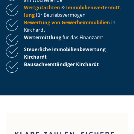
Wertgutachten
&
Im­mo­bi­li­en­wert­ermitt­
lung
für Be­triebs­ver­mö­gen
Bewertung von Ge­wer­be­im­mo­bi­li­en
in
Kirchardt
Wertermittlung
für das Finanzamt
Steuerliche Im­mo­bi­li­en­be­wer­tung
Kirchardt
Bau­sach­ver­stän­di­ger Kirchardt