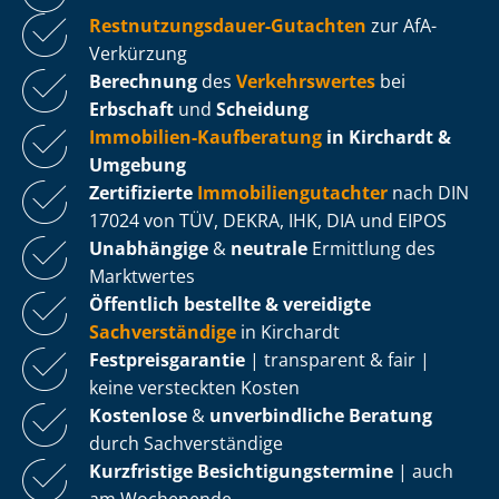
Rest­nut­zungs­dau­er-Gutachten
zur AfA-
Verkürzung
Berechnung
des
Verkehrswertes
bei
Erbschaft
und
Scheidung
Immobilien-Kaufberatung
in Kirchardt &
Umgebung
Zertifizierte
Im­mo­bi­li­en­gut­ach­ter
nach DIN
17024 von TÜV, DEKRA, IHK, DIA und EIPOS
Unabhängige
&
neutrale
Ermittlung des
Marktwertes
Öffentlich bestellte & vereidigte
Sachverständige
in Kirchardt
Fest­preis­ga­ran­tie
| transparent & fair |
keine versteckten Kosten
Kostenlose
&
unverbindliche Beratung
durch Sachverständige
Kurzfristige Be­sich­ti­gungs­ter­mi­ne
| auch
am Wochenende