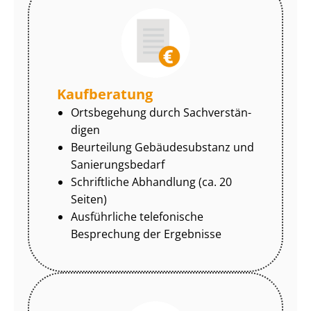
Kaufberatung
Ortsbegehung durch Sach­ver­stän­
di­gen
Beurteilung Gebäudesubstanz und
Sa­nie­rungs­be­darf
Schriftliche Abhandlung (ca. 20
Seiten)
Ausführliche telefonische
Besprechung der Ergebnisse