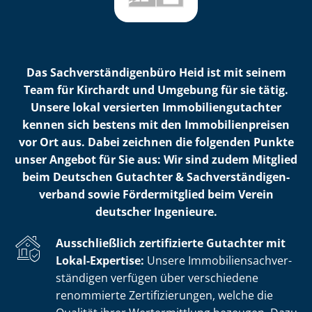
Das Sach­ver­stän­di­gen­bü­ro Heid ist mit seinem
Team für Kirchardt und Umgebung für sie tätig.
Unsere lokal versierten Im­mo­bi­li­en­gut­ach­ter
kennen sich bestens mit den Im­mo­bi­li­en­prei­sen
vor Ort aus. Dabei zeichnen die folgenden Punkte
unser Angebot für Sie aus: Wir sind zudem Mitglied
beim Deutschen Gutachter & Sach­ver­stän­di­gen­
ver­band sowie Fördermitglied beim Verein
deutscher Ingenieure.
Ausschließlich zertifizierte Gutachter mit
Lokal-Expertise:
Unsere Im­mo­bi­li­en­sach­ver­
stän­di­gen verfügen über verschiedene
renommierte Zer­ti­fi­zie­run­gen, welche die