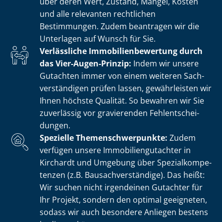
über deren Wert, Zustand, Mängel, Kosten
und alle relevanten rechtlichen
Bestimmungen. Zudem beantragen wir die
Unterlagen auf Wunsch für Sie.
Verlässliche Im­mo­bi­li­en­be­wer­tung durch
das Vier-Augen-Prinzip:
Indem wir unsere
Gutachten immer von einem weiteren Sach­
ver­stän­di­gen prüfen lassen, gewährleisten wir
Ihnen höchste Qualität. So bewahren wir Sie
zuverlässig vor gravierenden Fehl­ent­schei­
dun­gen.
Spezielle The­men­schwer­punk­te:
Zudem
verfügen unsere Im­mo­bi­li­en­gut­ach­ter in
Kirchardt und Umgebung über Spe­zi­al­kom­pe­
ten­zen (z.B. Bau­sach­ver­stän­di­ge). Das heißt:
Wir suchen nicht irgendeinen Gutachter für
Ihr Projekt, sondern den optimal geeigneten,
sodass wir auch besondere Anliegen bestens