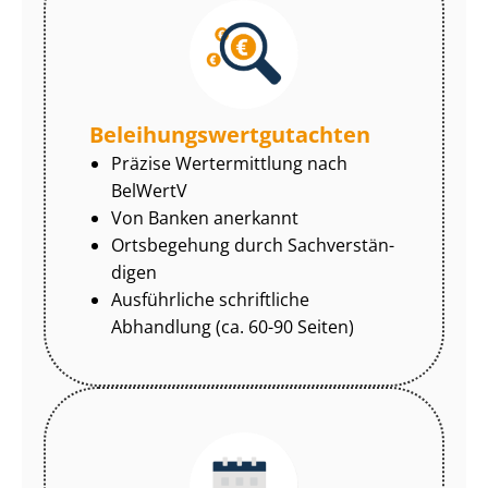
Be­lei­hungs­wert­gut­ach­ten
Präzise Wertermittlung nach
BelWertV
Von Banken anerkannt
Ortsbegehung durch Sach­ver­stän­
di­gen
Ausführliche schriftliche
Abhandlung (ca. 60-90 Seiten)