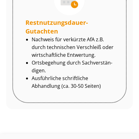
Rest­nut­zungs­dau­er-
Gutachten
Nachweis für verkürzte AfA z.B.
durch technischen Verschleiß oder
wirtschaftliche Entwertung.
Ortsbegehung durch Sach­ver­stän­
di­gen.
Ausführliche schriftliche
Abhandlung (ca. 30-50 Seiten)