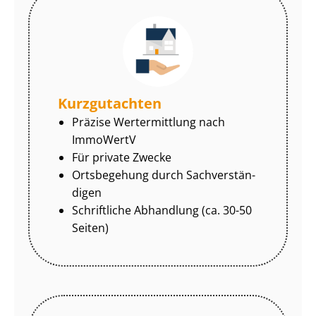
Kurzgutachten
Präzise Wertermittlung nach
ImmoWertV
Für private Zwecke
Ortsbegehung durch Sach­ver­stän­
di­gen
Schriftliche Abhandlung (ca. 30-50
Seiten)