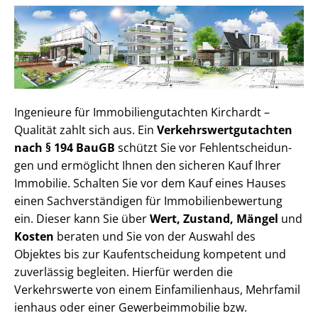
Ingenieure für Im­mo­bi­li­en­gut­ach­ten Kirchardt –
Qualität zahlt sich aus. Ein
Ver­kehrs­wert­gut­ach­ten
nach § 194 BauGB
schützt Sie vor Fehl­ent­schei­dun­
gen und ermöglicht Ihnen den sicheren Kauf Ihrer
Immobilie. Schalten Sie vor dem Kauf eines Hauses
einen Sach­ver­stän­di­gen für Im­mo­bi­li­en­be­wer­tung
ein. Dieser kann Sie über
Wert, Zustand, Mängel
und
Kosten
beraten und Sie von der Auswahl des
Objektes bis zur Kauf­ent­schei­dung kompetent und
zuverlässig begleiten. Hierfür werden die
Verkehrswerte von einem Einfamilienhaus, Mehr­fa­mi­l
i­en­haus oder einer Ge­wer­be­im­mo­bi­lie bzw.