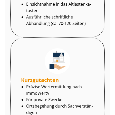
Einsichtnahme in das Alt­las­ten­ka­
tas­ter
Ausführliche schriftliche
Abhandlung (ca. 70-120 Seiten)
Kurzgutachten
Präzise Wertermittlung nach
ImmoWertV
Für private Zwecke
Ortsbegehung durch Sach­ver­stän­
di­gen