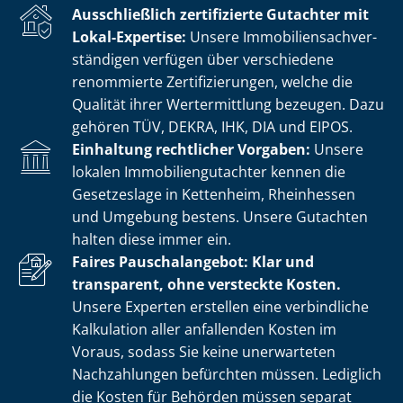
Ausschließlich zertifizierte Gutachter mit
Lokal-Expertise:
Unsere Im­mo­bi­li­en­sach­ver­
stän­di­gen verfügen über verschiedene
renommierte Zer­ti­fi­zie­run­gen, welche die
Qualität ihrer Wertermittlung bezeugen. Dazu
gehören TÜV, DEKRA, IHK, DIA und EIPOS.
Einhaltung rechtlicher Vorgaben:
Unsere
lokalen Im­mo­bi­li­en­gut­ach­ter kennen die
Gesetzeslage in Kettenheim, Rheinhessen
und Umgebung bestens. Unsere Gutachten
halten diese immer ein.
Faires Pauschalangebot: Klar und
transparent, ohne versteckte Kosten.
Unsere Experten erstellen eine verbindliche
Kalkulation aller anfallenden Kosten im
Voraus, sodass Sie keine unerwarteten
Nachzahlungen befürchten müssen. Lediglich
die Kosten für Behörden müssen separat