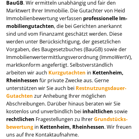
BauGB
. Wir ermitteln unabhängig und fair den
Marktwert Ihrer Immobilie. Die Gutachter von Heid
Im­mo­bi­li­en­be­wer­tung verfassen
professionelle Im­
mo­bi­li­en­gut­ach­ten
, die bei Gerichten anerkannt
sind und vom Finanzamt geschätzt werden. Diese
werden unter Be­rück­sich­ti­gung, der gesetzlichen
Vorgaben, des Baugesetzbuches (BauGB) sowie der
Im­mo­bi­li­en­wert­ermitt­lungs­ver­ord­nung (ImmoWertV),
marktkonform angefertigt. Selbst­ver­ständ­lich
arbeiten wir auch
Kurzgutachten
in
Kettenheim,
Rheinhessen
für private Zwecke aus. Gerne
unterstützen wir Sie auch bei
Rest­nut­zungs­dau­er-
Gutachten
zur Anhebung Ihrer möglichen
Abschreibungen. Darüber hinaus beraten wir Sie
kostenlos und unverbindlich bei
inhaltlichen
sowie
rechtlichen
Fragestellungen zu Ihrer
Grund­stücks­
be­wer­tung
in
Kettenheim, Rheinhessen
. Wir freuen
uns auf Ihre Kontaktaufnahme.