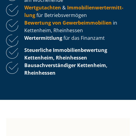
Wertgutachten
&
Im­mo­bi­li­en­wert­ermitt­
lung
für Be­triebs­ver­mö­gen
Bewertung von Ge­wer­be­im­mo­bi­li­en
in
Kettenheim, Rheinhessen
Wertermittlung
für das Finanzamt
Steuerliche Im­mo­bi­li­en­be­wer­tung
Kettenheim, Rheinhessen
Bau­sach­ver­stän­di­ger Kettenheim,
Rheinhessen