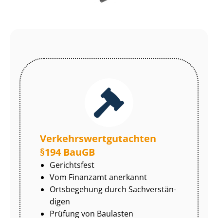
Ver­kehrs­wert­gut­ach­ten
§194 BauGB
Gerichtsfest
Vom Finanzamt anerkannt
Ortsbegehung durch Sach­ver­stän­
di­gen
Prüfung von Baulasten