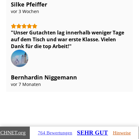
Silke Pfeiffer
vor 3 Wochen
Unser Gutachten lag innerhalb weniger Tage
auf dem Tisch und war erste Klasse. Vielen
Dank für die top Arbeit!
Bernhardin Niggemann
vor 7 Monaten
Gebäudearten, die wir für Sie
SEHR GUT
ICHNET
.org
764 Bewertungen
Hinweise