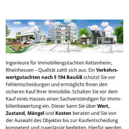
Ingenieure für Im­mo­bi­li­en­gut­ach­ten Kettenheim,
Rheinhessen – Qualität zahlt sich aus. Ein
Ver­kehrs­
wert­gut­ach­ten nach § 194 BauGB
schützt Sie vor
Fehl­ent­schei­dun­gen und ermöglicht Ihnen den
sicheren Kauf Ihrer Immobilie. Schalten Sie vor dem
Kauf eines Hauses einen Sach­ver­stän­di­gen für Im­mo­
bi­li­en­be­wer­tung ein. Dieser kann Sie über
Wert,
Zustand, Mängel
und
Kosten
beraten und Sie von
der Auswahl des Objektes bis zur Kauf­ent­schei­dung
kompetent und zuverlässig begleiten. Hierfür werden