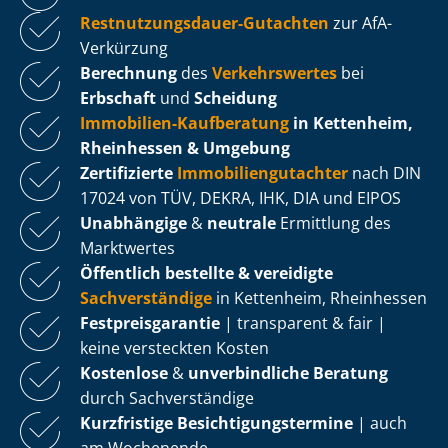
Rest­nut­zungs­dau­er-Gutachten
zur AfA-
Verkürzung
Berechnung
des
Verkehrswertes
bei
Erbschaft
und
Scheidung
Immobilien-Kaufberatung
in Kettenheim,
Rheinhessen & Umgebung
Zertifizierte
Im­mo­bi­li­en­gut­ach­ter
nach DIN
17024 von TÜV, DEKRA, IHK, DIA und EIPOS
Unabhängige
&
neutrale
Ermittlung des
Marktwertes
Öffentlich bestellte & vereidigte
Sachverständige
in Kettenheim, Rheinhessen
Fest­preis­ga­ran­tie
| transparent & fair |
keine versteckten Kosten
Kostenlose
&
unverbindliche Beratung
durch Sachverständige
Kurzfristige Be­sich­ti­gungs­ter­mi­ne
| auch
am Wochenende