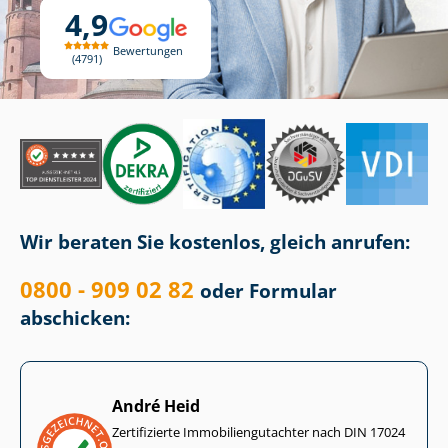
4,9
Bewertungen
4791
Wir beraten Sie kostenlos, gleich anrufen:
0800 - 909 02 82
oder Formular
abschicken:
André Heid
Zertifizierte Im­mo­bi­li­en­gut­ach­ter nach DIN 17024