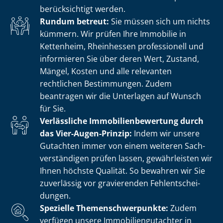
berücksichtigt werden.
Rundum betreut:
Sie müssen sich um nichts
kümmern. Wir prüfen Ihre Immobilie in
Kettenheim, Rheinhessen professionell und
informieren Sie über deren Wert, Zustand,
Mängel, Kosten und alle relevanten
rechtlichen Bestimmungen. Zudem
beantragen wir die Unterlagen auf Wunsch
für Sie.
Verlässliche Im­mo­bi­li­en­be­wer­tung durch
das Vier-Augen-Prinzip:
Indem wir unsere
Gutachten immer von einem weiteren Sach­
ver­stän­di­gen prüfen lassen, gewährleisten wir
Ihnen höchste Qualität. So bewahren wir Sie
zuverlässig vor gravierenden Fehl­ent­schei­
dun­gen.
Spezielle The­men­schwer­punk­te:
Zudem
verfügen unsere Im­mo­bi­li­en­gut­ach­ter in