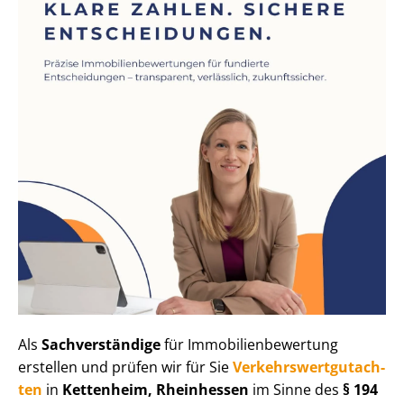
Als
Sachverständige
für Im­mo­bi­li­en­be­wer­tung
erstellen und prüfen wir für Sie
Ver­kehrs­wert­gut­ach­
ten
in
Kettenheim, Rheinhessen
im Sinne des
§ 194