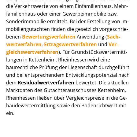
die Verkehrswerte von einem Einfamilienhaus, Mehr­
fa­mi­li­en­haus oder einer Ge­wer­be­im­mo­bi­lie bzw.
Sonderimmobilie ermittelt. Bei der Erstellung von Im­
mo­bi­li­en­gut­ach­ten finden die gesetzlich vor­ge­schrie­
be­nen
Be­wer­tungs­ver­fah­ren
Anwendung (
Sach­
wert­ver­fah­ren
,
Er­trags­wert­ver­fah­ren
und
Ver­
gleichs­wert­ver­fah­ren
). Für Grund­stücks­wert­ermitt­
lun­gen in Kettenheim, Rheinhessen wird eine
baurechtliche Prüfung der Liegenschaft durchgeführt
und bei entsprechendem Ent­wick­lungs­po­ten­zi­al nach
dem
Re­si­du­al­wert­ver­fah­ren
bewertet. Die aktuellen
Marktdaten des Gut­ach­ter­aus­schus­ses Kettenheim,
Rheinhessen fließen über Ver­gleichs­prei­se in die Ge­
bäu­de­wert­ermitt­lung sowie den Bodenrichtwert mit
ein.