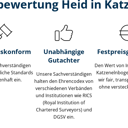
bewertung Heid in Ka
s­konform
Unabhängige
Festpreis​
Gutachter
­ver­stän­di­gen
Den Wert von I
liche Standards
Katzenelnbog
Unsere Sach­ver­stän­di­gen
nhaft ein.
wir fair, tran
halten den Ehrencodex von
ohne verstec
verschiedenen Verbänden
und Institutionen wie RICS
(Royal Institution of
Chartered Surveyors) und
DGSV ein.