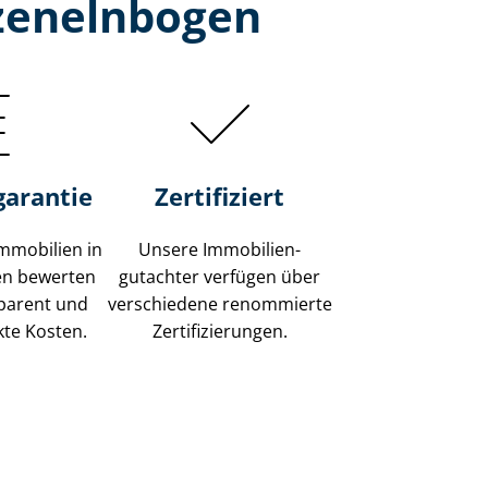
tzenelnbogen
garantie
Zertifiziert
mmobilien in
Unsere Immobilien­
en bewerten
gutachter verfügen über
sparent und
verschiedene renommierte
kte Kosten.
Zer­ti­fi­zie­run­gen.