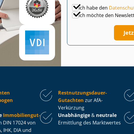
Ich habe den
Datenschu
Ich möchte den Newslet
Jet
hten
Rest­nut­zungs­dau­er-
bogen
Gutachten
zur AfA-
Verkürzung
e
Im­mo­bi­li­en­gut­
Unabhängige
&
neutrale
 DIN 17024 von
Ermittlung des Marktwertes
, IHK, DIA und