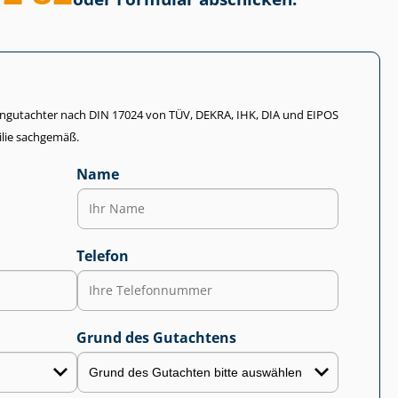
li­en­gut­ach­ter nach DIN 17024 von TÜV, DEKRA, IHK, DIA und EIPOS
lie sachgemäß.
Name
Telefon
Grund des Gutachtens