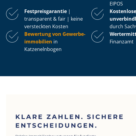
EIPOS
Fest­preis­ga­ran­tie
|
Kostenlos
transparent & fair | keine
unverbindl
versteckten Kosten
durch Sach
Bewertung von Ge­wer­be­
Wertermit
im­mo­bi­li­en
in
Finanzamt
Katzenelnbogen