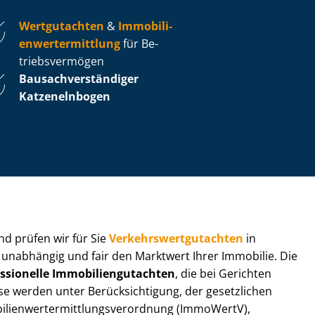
Wertgutachten
&
Im­mo­bi­li­
en­wert­ermitt­lung
für Be­
triebs­ver­mö­gen
Bau­sach­ver­stän­di­ger
Katzenelnbogen
 und prüfen wir für Sie
Ver­kehrs­wert­gut­ach­ten
in
n unabhängig und fair den Marktwert Ihrer Immobilie. Die
ssionelle Im­mo­bi­li­en­gut­ach­ten
, die bei Gerichten
werden unter Be­rück­sich­ti­gung, der gesetzlichen
i­en­wert­ermitt­lungs­ver­ord­nung (ImmoWertV),