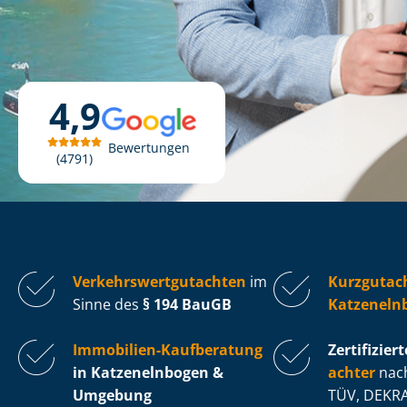
4,9
Bewertungen
4791
Ver­kehrs­wert­gut­ach­ten
im
Kurzgutac
Sinne des
§ 194 BauGB
Katzeneln
Immobilien-Kaufberatung
Zertifiziert
in Katzenelnbogen &
ach­ter
nach
Umgebung
TÜV, DEKRA