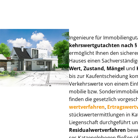
Ingenieure für Im­mo­bi­li­en­g
kehrs­wert­gut­ach­ten nach 
ermöglicht Ihnen den sicheren
Hauses einen Sach­ver­stän­di­ge
Wert, Zustand, Mängel
und
bis zur Kauf­ent­schei­dung k
Verkehrswerte von einem Einfam
mo­bi­lie bzw. Sonderimmobilie e
finden die gesetzlich vor­ge­sc
wert­ver­fah­ren
,
Er­trags­wert­
stücks­wert­ermitt­lun­gen in
Liegenschaft durchgeführt und
Re­si­du­al­wert­ver­fah­ren
bewer
ses Katzenelnbogen fließen über