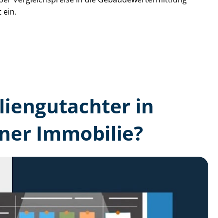
 ein.
lien­gutachter in
ner Immobilie?