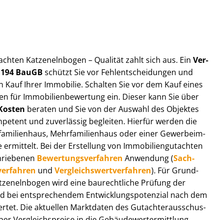
ut­ach­ten Katzenelnbogen – Qualität zahlt sich aus. Ein
Ver­
§ 194 BauGB
schützt Sie vor Fehl­ent­schei­dun­gen und
 Kauf Ihrer Immobilie. Schalten Sie vor dem Kauf eines
n für Im­mo­bi­li­en­be­wer­tung ein. Dieser kann Sie über
Kosten
beraten und Sie von der Auswahl des Objektes
ompetent und zuverlässig begleiten. Hierfür werden die
ilienhaus, Mehr­fa­mi­li­en­haus oder einer Ge­wer­be­im­
rmittelt. Bei der Erstellung von Im­mo­bi­li­en­gut­ach­ten
hrie­be­nen
Be­wer­tungs­ver­fah­ren
Anwendung (
Sach­
ver­fah­ren
und
Ver­gleichs­wert­ver­fah­ren
). Für Grund­
 Katzenelnbogen wird eine baurechtliche Prüfung der
 bei entsprechendem Ent­wick­lungs­po­ten­zi­al nach dem
tet. Die aktuellen Marktdaten des Gut­ach­ter­aus­schus­
 Ver­gleichs­prei­se in die Ge­bäu­de­wert­ermitt­lung