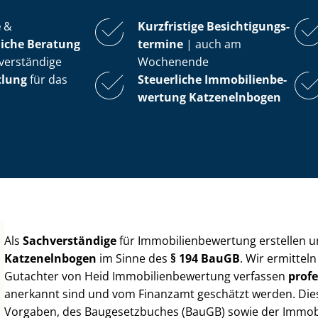
e
&
Kurzfristige Be­sich­ti­gungs­
iche Beratung
ter­mi­ne
| auch am
verständige
Wochenende
tlung
für das
Steuerliche Im­mo­bi­li­en­be­
wer­tung
Katzenelnbogen
Als
Sachverständige
für Im­mo­bi­li­en­be­wer­tung erstellen
Katzenelnbogen
im Sinne des
§ 194 BauGB
. Wir ermittel
Gutachter von Heid Im­mo­bi­li­en­be­wer­tung verfassen
profe
anerkannt sind und vom Finanzamt geschätzt werden. Diese 
Vorgaben, des Baugesetzbuches (BauGB) sowie der Im­mo­bi­l