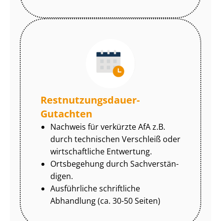
Rest­nut­zungs­dau­er-
Gutachten
Nachweis für verkürzte AfA z.B.
durch technischen Verschleiß oder
wirtschaftliche Entwertung.
Ortsbegehung durch Sach­ver­stän­
di­gen.
Ausführliche schriftliche
Abhandlung (ca. 30-50 Seiten)