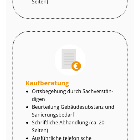
Seiten)
Kaufberatung
Ortsbegehung durch Sach­ver­stän­
di­gen
Beurteilung Gebäudesubstanz und
Sa­nie­rungs­be­darf
Schriftliche Abhandlung (ca. 20
Seiten)
Ausführliche telefonische