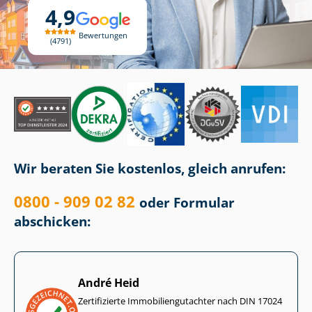
4,9
Bewertungen
4791
Wir beraten Sie kostenlos, gleich anrufen:
0800 - 909 02 82
oder Formular
abschicken:
André Heid
Zertifizierte Im­mo­bi­li­en­gut­ach­ter nach DIN 17024