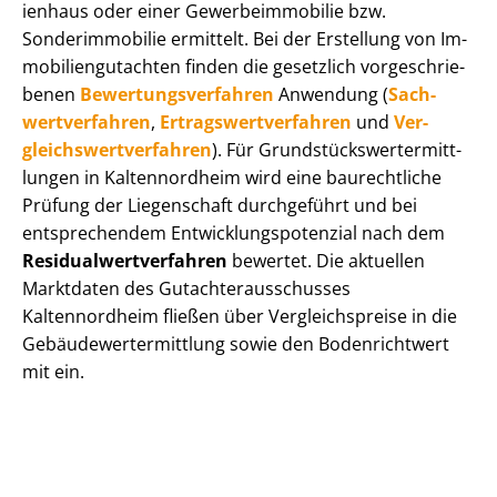
i­en­haus oder einer Ge­wer­be­im­mo­bi­lie bzw.
Sonderimmobilie ermittelt. Bei der Erstellung von Im­
mo­bi­li­en­gut­ach­ten finden die gesetzlich vor­ge­schrie­
be­nen
Be­wer­tungs­ver­fah­ren
Anwendung (
Sach­
wert­ver­fah­ren
,
Er­trags­wert­ver­fah­ren
und
Ver­
gleichs­wert­ver­fah­ren
). Für Grund­stücks­wert­ermitt­
lun­gen in Kaltennordheim wird eine baurechtliche
Prüfung der Liegenschaft durchgeführt und bei
entsprechendem Ent­wick­lungs­po­ten­zi­al nach dem
Re­si­du­al­wert­ver­fah­ren
bewertet. Die aktuellen
Marktdaten des Gut­ach­ter­aus­schus­ses
Kaltennordheim fließen über Ver­gleichs­prei­se in die
Ge­bäu­de­wert­ermitt­lung sowie den Bodenrichtwert
mit ein.