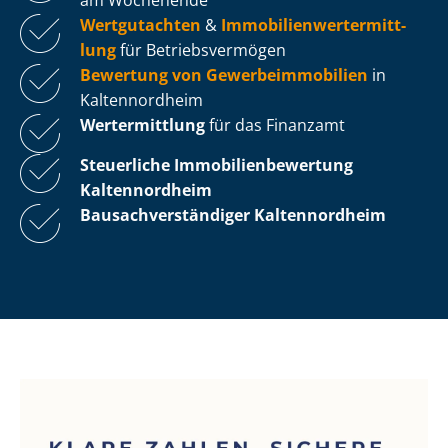
Wertgutachten
&
Im­mo­bi­li­en­wert­ermitt­
lung
für Be­triebs­ver­mö­gen
Bewertung von Ge­wer­be­im­mo­bi­li­en
in
Kaltennordheim
Wertermittlung
für das Finanzamt
Steuerliche Im­mo­bi­li­en­be­wer­tung
Kaltennordheim
Bau­sach­ver­stän­di­ger Kaltennordheim