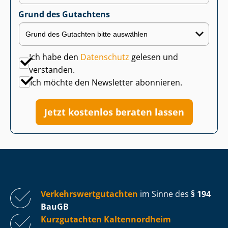
Grund des Gutachtens
Ich habe den
Datenschutz
gelesen und
verstanden.
Ich möchte den Newsletter abonnieren.
Jetzt kostenlos beraten lassen
Ver­kehrs­wert­gut­ach­ten
im Sinne des
§ 194
BauGB
Kurzgutachten Kaltennordheim