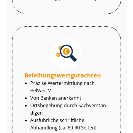
Be­lei­hungs­wert­gut­ach­ten
Präzise Wertermittlung nach
BelWertV
Von Banken anerkannt
Ortsbegehung durch Sach­ver­stän­
di­gen
Ausführliche schriftliche
Abhandlung (ca. 60-90 Seiten)