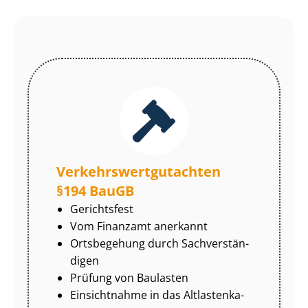
Ver­kehrs­wert­gut­ach­ten
§194 BauGB
Gerichtsfest
Vom Finanzamt anerkannt
Ortsbegehung durch Sach­ver­stän­
di­gen
Prüfung von Baulasten
Einsichtnahme in das Alt­las­ten­ka­