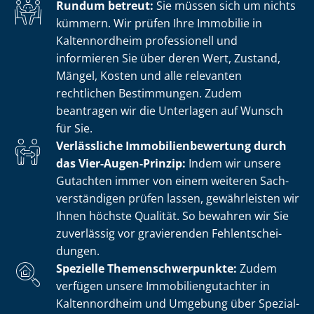
Rundum betreut:
Sie müssen sich um nichts
kümmern. Wir prüfen Ihre Immobilie in
Kaltennordheim professionell und
informieren Sie über deren Wert, Zustand,
Mängel, Kosten und alle relevanten
rechtlichen Bestimmungen. Zudem
beantragen wir die Unterlagen auf Wunsch
für Sie.
Verlässliche Im­mo­bi­li­en­be­wer­tung durch
das Vier-Augen-Prinzip:
Indem wir unsere
Gutachten immer von einem weiteren Sach­
ver­stän­di­gen prüfen lassen, gewährleisten wir
Ihnen höchste Qualität. So bewahren wir Sie
zuverlässig vor gravierenden Fehl­ent­schei­
dun­gen.
Spezielle The­men­schwer­punk­te:
Zudem
verfügen unsere Im­mo­bi­li­en­gut­ach­ter in
Kaltennordheim und Umgebung über Spe­zi­al­