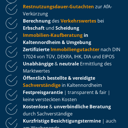
Rest­nut­zungs­dau­er-Gutachten
zur AfA-
Verkürzung
Berechnung
des
Verkehrswertes
bei
Erbschaft
und
Scheidung
Immobilien-Kaufberatung
in
Kaltennordheim & Umgebung
Zertifizierte
Im­mo­bi­li­en­gut­ach­ter
nach DIN
17024 von TÜV, DEKRA, IHK, DIA und EIPOS
Unabhängige
&
neutrale
Ermittlung des
Marktwertes
Öffentlich bestellte & vereidigte
Sachverständige
in Kaltennordheim
Fest­preis­ga­ran­tie
| transparent & fair |
keine versteckten Kosten
Kostenlose
&
unverbindliche Beratung
durch Sachverständige
Kurzfristige Be­sich­ti­gungs­ter­mi­ne
| auch
am Wochenende