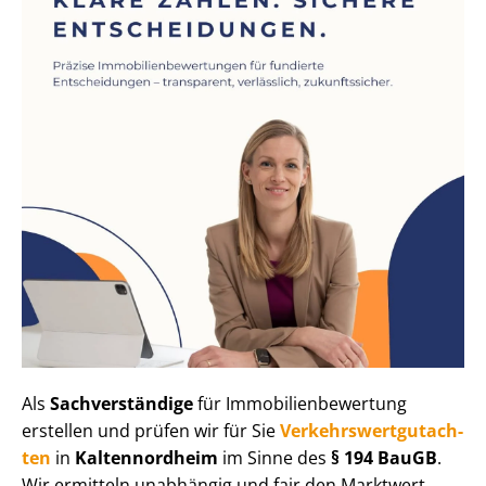
Als
Sachverständige
für Im­mo­bi­li­en­be­wer­tung
erstellen und prüfen wir für Sie
Ver­kehrs­wert­gut­ach­
ten
in
Kaltennordheim
im Sinne des
§ 194 BauGB
.
Wir ermitteln unabhängig und fair den Marktwert