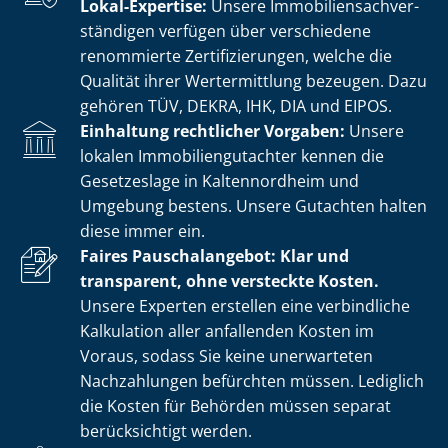
Lokal-Expertise:
Unsere Im­mo­bi­li­en­sach­ver­
stän­di­gen verfügen über verschiedene
renommierte Zer­ti­fi­zie­run­gen, welche die
Qualität ihrer Wertermittlung bezeugen. Dazu
gehören TÜV, DEKRA, IHK, DIA und EIPOS.
Einhaltung rechtlicher Vorgaben:
Unsere
lokalen Im­mo­bi­li­en­gut­ach­ter kennen die
Gesetzeslage in Kaltennordheim und
Umgebung bestens. Unsere Gutachten halten
diese immer ein.
Faires Pauschalangebot: Klar und
transparent, ohne versteckte Kosten.
Unsere Experten erstellen eine verbindliche
Kalkulation aller anfallenden Kosten im
Voraus, sodass Sie keine unerwarteten
Nachzahlungen befürchten müssen. Lediglich
die Kosten für Behörden müssen separat
berücksichtigt werden.