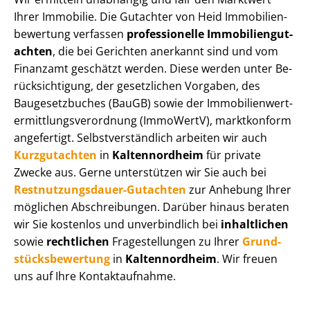
Ihrer Immobilie. Die Gutachter von Heid Im­mo­bi­li­en­
be­wer­tung verfassen
professionelle Im­mo­bi­li­en­gut­
ach­ten
, die bei Gerichten anerkannt sind und vom
Finanzamt geschätzt werden. Diese werden unter Be­
rück­sich­ti­gung, der gesetzlichen Vorgaben, des
Baugesetzbuches (BauGB) sowie der Im­mo­bi­li­en­wert­
ermitt­lungs­ver­ord­nung (ImmoWertV), marktkonform
angefertigt. Selbst­ver­ständ­lich arbeiten wir auch
Kurzgutachten
in
Kaltennordheim
für private
Zwecke aus. Gerne unterstützen wir Sie auch bei
Rest­nut­zungs­dau­er-Gutachten
zur Anhebung Ihrer
möglichen Abschreibungen. Darüber hinaus beraten
wir Sie kostenlos und unverbindlich bei
inhaltlichen
sowie
rechtlichen
Fragestellungen zu Ihrer
Grund­
stücks­be­wer­tung
in
Kaltennordheim
. Wir freuen
uns auf Ihre Kontaktaufnahme.