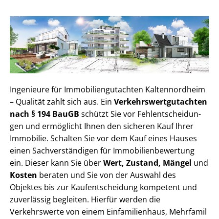
Ingenieure für Im­mo­bi­li­en­gut­ach­ten Kaltennordheim
– Qualität zahlt sich aus. Ein
Ver­kehrs­wert­gut­ach­ten
nach § 194 BauGB
schützt Sie vor Fehl­ent­schei­dun­
gen und ermöglicht Ihnen den sicheren Kauf Ihrer
Immobilie. Schalten Sie vor dem Kauf eines Hauses
einen Sach­ver­stän­di­gen für Im­mo­bi­li­en­be­wer­tung
ein. Dieser kann Sie über
Wert, Zustand, Mängel
und
Kosten
beraten und Sie von der Auswahl des
Objektes bis zur Kauf­ent­schei­dung kompetent und
zuverlässig begleiten. Hierfür werden die
Verkehrswerte von einem Einfamilienhaus, Mehr­fa­mi­l