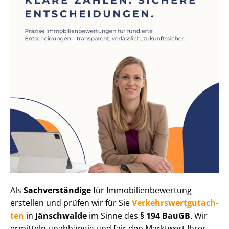
Als
Sachverständige
für Im­mo­bi­li­en­be­wer­tung
erstellen und prüfen wir für Sie
Ver­kehrs­wert­gut­ach­
ten
in
Jänschwalde
im Sinne des
§ 194 BauGB
. Wir
ermitteln unabhängig und fair den Marktwert Ihrer