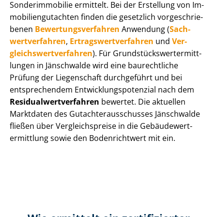
Sonderimmobilie ermittelt. Bei der Erstellung von Im­
mo­bi­li­en­gut­ach­ten finden die gesetzlich vor­ge­schrie­
be­nen
Be­wer­tungs­ver­fah­ren
Anwendung (
Sach­
wert­ver­fah­ren
,
Er­trags­wert­ver­fah­ren
und
Ver­
gleichs­wert­ver­fah­ren
). Für Grund­stücks­wert­ermitt­
lun­gen in Jänschwalde wird eine baurechtliche
Prüfung der Liegenschaft durchgeführt und bei
entsprechendem Ent­wick­lungs­po­ten­zi­al nach dem
Re­si­du­al­wert­ver­fah­ren
bewertet. Die aktuellen
Marktdaten des Gut­ach­ter­aus­schus­ses Jänschwalde
fließen über Ver­gleichs­prei­se in die Ge­bäu­de­wert­
ermitt­lung sowie den Bodenrichtwert mit ein.