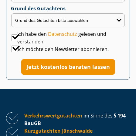
Grund des Gutachtens
Ich habe den
Datenschutz
gelesen und
verstanden.
Ich möchte den Newsletter abonnieren.
Jetzt kostenlos beraten lassen
Ver­kehrs­wert­gut­ach­ten
im Sinne des
§ 194
BauGB
Kurzgutachten Jänschwalde