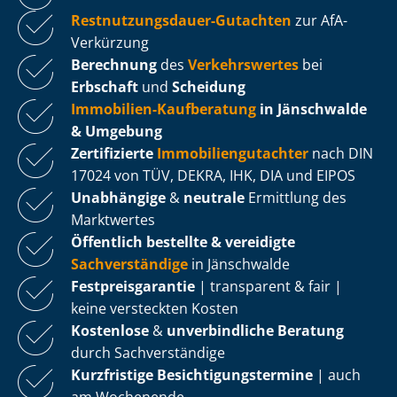
Rest­nut­zungs­dau­er-Gutachten
zur AfA-
Verkürzung
Berechnung
des
Verkehrswertes
bei
Erbschaft
und
Scheidung
Immobilien-Kaufberatung
in Jänschwalde
& Umgebung
Zertifizierte
Im­mo­bi­li­en­gut­ach­ter
nach DIN
17024 von TÜV, DEKRA, IHK, DIA und EIPOS
Unabhängige
&
neutrale
Ermittlung des
Marktwertes
Öffentlich bestellte & vereidigte
Sachverständige
in Jänschwalde
Fest­preis­ga­ran­tie
| transparent & fair |
keine versteckten Kosten
Kostenlose
&
unverbindliche Beratung
durch Sachverständige
Kurzfristige Be­sich­ti­gungs­ter­mi­ne
| auch
am Wochenende