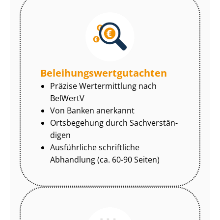
Be­lei­hungs­wert­gut­ach­ten
Präzise Wertermittlung nach
BelWertV
Von Banken anerkannt
Ortsbegehung durch Sach­ver­stän­
di­gen
Ausführliche schriftliche
Abhandlung (ca. 60-90 Seiten)