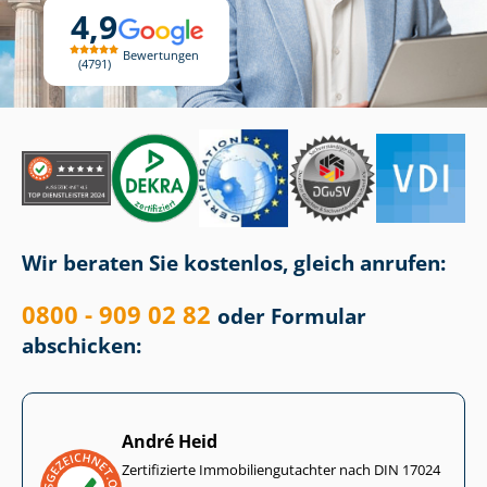
4,9
Bewertungen
4791
Wir beraten Sie kostenlos, gleich anrufen:
0800 - 909 02 82
oder Formular
abschicken:
André Heid
Zertifizierte Im­mo­bi­li­en­gut­ach­ter nach DIN 17024