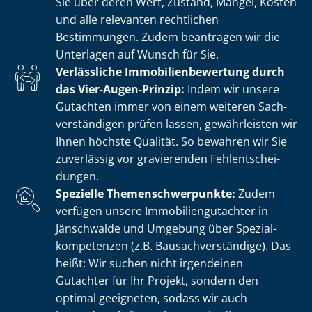
Sie über deren Wert, Zustand, Mängel, Kosten
und alle relevanten rechtlichen
Bestimmungen. Zudem beantragen wir die
Unterlagen auf Wunsch für Sie.
Verlässliche Im­mo­bi­li­en­be­wer­tung durch
das Vier-Augen-Prinzip:
Indem wir unsere
Gutachten immer von einem weiteren Sach­
ver­stän­di­gen prüfen lassen, gewährleisten wir
Ihnen höchste Qualität. So bewahren wir Sie
zuverlässig vor gravierenden Fehl­ent­schei­
dun­gen.
Spezielle The­men­schwer­punk­te:
Zudem
verfügen unsere Im­mo­bi­li­en­gut­ach­ter in
Jänschwalde und Umgebung über Spe­zi­al­
kom­pe­ten­zen (z.B. Bau­sach­ver­stän­di­ge). Das
heißt: Wir suchen nicht irgendeinen
Gutachter für Ihr Projekt, sondern den
optimal geeigneten, sodass wir auch