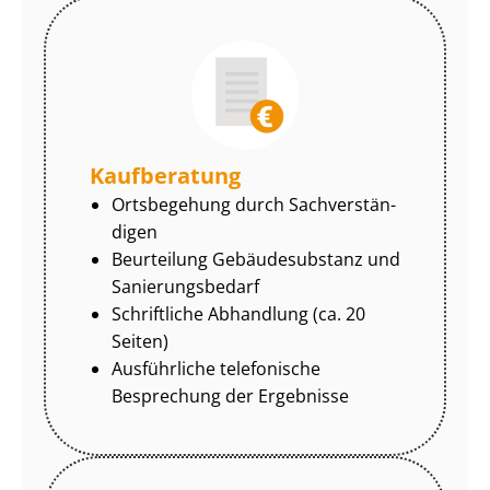
Kaufberatung
Ortsbegehung durch Sach­ver­stän­
di­gen
Beurteilung Gebäudesubstanz und
Sa­nie­rungs­be­darf
Schriftliche Abhandlung (ca. 20
Seiten)
Ausführliche telefonische
Besprechung der Ergebnisse