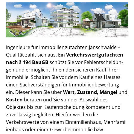
Ingenieure für Im­mo­bi­li­en­gut­ach­ten Jänschwalde –
Qualität zahlt sich aus. Ein
Ver­kehrs­wert­gut­ach­ten
nach § 194 BauGB
schützt Sie vor Fehl­ent­schei­dun­
gen und ermöglicht Ihnen den sicheren Kauf Ihrer
Immobilie. Schalten Sie vor dem Kauf eines Hauses
einen Sach­ver­stän­di­gen für Im­mo­bi­li­en­be­wer­tung
ein. Dieser kann Sie über
Wert, Zustand, Mängel
und
Kosten
beraten und Sie von der Auswahl des
Objektes bis zur Kauf­ent­schei­dung kompetent und
zuverlässig begleiten. Hierfür werden die
Verkehrswerte von einem Einfamilienhaus, Mehr­fa­mi­l
i­en­haus oder einer Ge­wer­be­im­mo­bi­lie bzw.