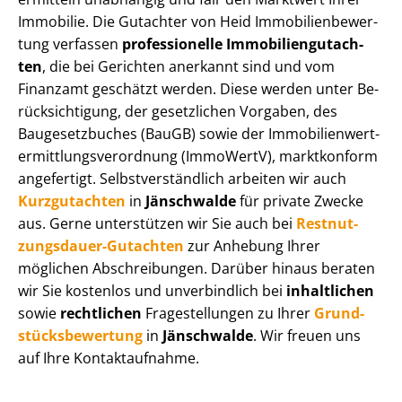
Immobilie. Die Gutachter von Heid Im­mo­bi­li­en­be­wer­
tung verfassen
professionelle Im­mo­bi­li­en­gut­ach­
ten
, die bei Gerichten anerkannt sind und vom
Finanzamt geschätzt werden. Diese werden unter Be­
rück­sich­ti­gung, der gesetzlichen Vorgaben, des
Baugesetzbuches (BauGB) sowie der Im­mo­bi­li­en­wert­
ermitt­lungs­ver­ord­nung (ImmoWertV), marktkonform
angefertigt. Selbst­ver­ständ­lich arbeiten wir auch
Kurzgutachten
in
Jänschwalde
für private Zwecke
aus. Gerne unterstützen wir Sie auch bei
Rest­nut­
zungs­dau­er-Gutachten
zur Anhebung Ihrer
möglichen Abschreibungen. Darüber hinaus beraten
wir Sie kostenlos und unverbindlich bei
inhaltlichen
sowie
rechtlichen
Fragestellungen zu Ihrer
Grund­
stücks­be­wer­tung
in
Jänschwalde
. Wir freuen uns
auf Ihre Kontaktaufnahme.