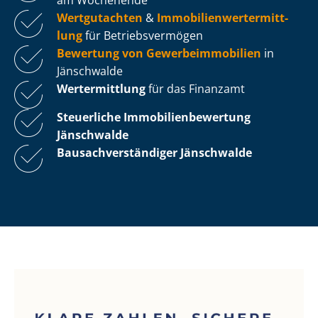
Wertgutachten
&
Im­mo­bi­li­en­wert­ermitt­
lung
für Be­triebs­ver­mö­gen
Bewertung von Ge­wer­be­im­mo­bi­li­en
in
Jänschwalde
Wertermittlung
für das Finanzamt
Steuerliche Im­mo­bi­li­en­be­wer­tung
Jänschwalde
Bau­sach­ver­stän­di­ger Jänschwalde