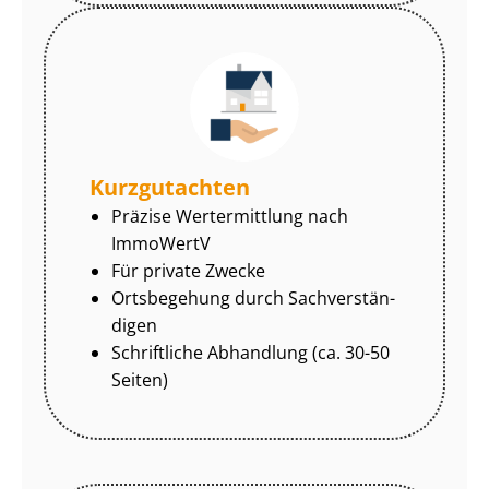
Kurzgutachten
Präzise Wertermittlung nach
ImmoWertV
Für private Zwecke
Ortsbegehung durch Sach­ver­stän­
di­gen
Schriftliche Abhandlung (ca. 30-50
Seiten)