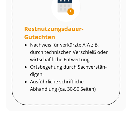
Rest­nut­zungs­dau­er-
Gutachten
Nachweis für verkürzte AfA z.B.
durch technischen Verschleiß oder
wirtschaftliche Entwertung.
Ortsbegehung durch Sach­ver­stän­
di­gen.
Ausführliche schriftliche
Abhandlung (ca. 30-50 Seiten)