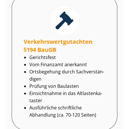
Ver­kehrs­wert­gut­ach­ten
§194 BauGB
Gerichtsfest
Vom Finanzamt anerkannt
Ortsbegehung durch Sach­ver­stän­
di­gen
Prüfung von Baulasten
Einsichtnahme in das Alt­las­ten­ka­
tas­ter
Ausführliche schriftliche
Abhandlung (ca. 70-120 Seiten)