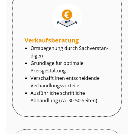
Ver­kaufs­be­ra­tung
Ortsbegehung durch Sach­ver­stän­
di­gen
Grundlage für optimale
Preisgestaltung
Verschafft Inen entscheidende
Ver­hand­lungs­vor­tei­le
Ausführliche schriftliche
Abhandlung (ca. 30-50 Seiten)