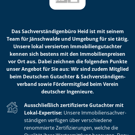
Das Sach­ver­stän­di­gen­bü­ro Heid ist mit seinem
Team für Jänschwalde und Umgebung für sie tätig.
Unsere lokal versierten Im­mo­bi­li­en­gut­ach­ter
kennen sich bestens mit den Im­mo­bi­li­en­prei­sen
vor Ort aus. Dabei zeichnen die folgenden Punkte
unser Angebot für Sie aus: Wir sind zudem Mitglied
beim Deutschen Gutachter & Sach­ver­stän­di­gen­
ver­band sowie Fördermitglied beim Verein
deutscher Ingenieure.
Ausschließlich zertifizierte Gutachter mit
Lokal-Expertise:
Unsere Im­mo­bi­li­en­sach­ver­
stän­di­gen verfügen über verschiedene
renommierte Zer­ti­fi­zie­run­gen, welche die