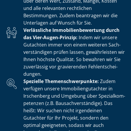
über deren Wert, Zustand, Mängel, Kosten
und alle relevanten rechtlichen
Bestimmungen. Zudem beantragen wir die
Unterlagen auf Wunsch für Sie.
Verlässliche Im­mo­bi­li­en­be­wer­tung durch
das Vier-Augen-Prinzip:
Indem wir unsere
Gutachten immer von einem weiteren Sach­
ver­stän­di­gen prüfen lassen, gewährleisten wir
Ihnen höchste Qualität. So bewahren wir Sie
zuverlässig vor gravierenden Fehl­ent­schei­
dun­gen.
Spezielle The­men­schwer­punk­te:
Zudem
verfügen unsere Im­mo­bi­li­en­gut­ach­ter in
Irschenberg und Umgebung über Spe­zi­al­kom­
pe­ten­zen (z.B. Bau­sach­ver­stän­di­ge). Das
heißt: Wir suchen nicht irgendeinen
Gutachter für Ihr Projekt, sondern den
optimal geeigneten, sodass wir auch