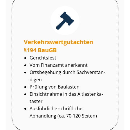
Ver­kehrs­wert­gut­ach­ten
§194 BauGB
Gerichtsfest
Vom Finanzamt anerkannt
Ortsbegehung durch Sach­ver­stän­
di­gen
Prüfung von Baulasten
Einsichtnahme in das Alt­las­ten­ka­
tas­ter
Ausführliche schriftliche
Abhandlung (ca. 70-120 Seiten)