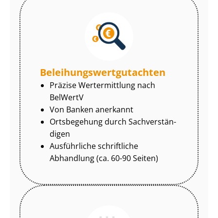
Be­lei­hungs­wert­gut­ach­ten
Präzise Wertermittlung nach
BelWertV
Von Banken anerkannt
Ortsbegehung durch Sach­ver­stän­
di­gen
Ausführliche schriftliche
Abhandlung (ca. 60-90 Seiten)