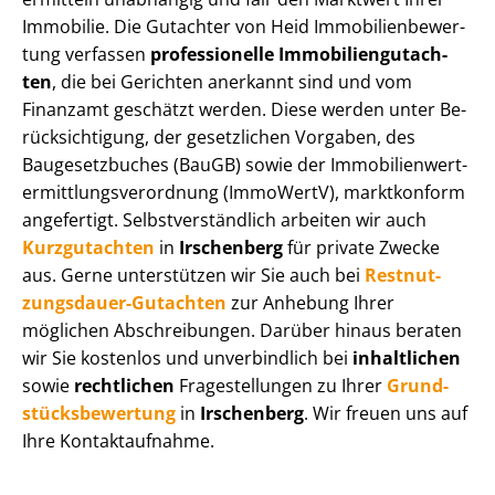
Immobilie. Die Gutachter von Heid Im­mo­bi­li­en­be­wer­
tung verfassen
professionelle Im­mo­bi­li­en­gut­ach­
ten
, die bei Gerichten anerkannt sind und vom
Finanzamt geschätzt werden. Diese werden unter Be­
rück­sich­ti­gung, der gesetzlichen Vorgaben, des
Baugesetzbuches (BauGB) sowie der Im­mo­bi­li­en­wert­
ermitt­lungs­ver­ord­nung (ImmoWertV), marktkonform
angefertigt. Selbst­ver­ständ­lich arbeiten wir auch
Kurzgutachten
in
Irschenberg
für private Zwecke
aus. Gerne unterstützen wir Sie auch bei
Rest­nut­
zungs­dau­er-Gutachten
zur Anhebung Ihrer
möglichen Abschreibungen. Darüber hinaus beraten
wir Sie kostenlos und unverbindlich bei
inhaltlichen
sowie
rechtlichen
Fragestellungen zu Ihrer
Grund­
stücks­be­wer­tung
in
Irschenberg
. Wir freuen uns auf
Ihre Kontaktaufnahme.