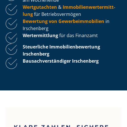
Wertgutachten
&
Im­mo­bi­li­en­wert­ermitt­
lung
für Be­triebs­ver­mö­gen
Bewertung von Ge­wer­be­im­mo­bi­li­en
in
Irschenberg
Wertermittlung
für das Finanzamt
Steuerliche Im­mo­bi­li­en­be­wer­tung
Irschenberg
Bau­sach­ver­stän­di­ger Irschenberg