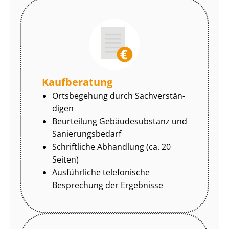
Kaufberatung
Ortsbegehung durch Sach­ver­stän­
di­gen
Beurteilung Gebäudesubstanz und
Sa­nie­rungs­be­darf
Schriftliche Abhandlung (ca. 20
Seiten)
Ausführliche telefonische
Besprechung der Ergebnisse