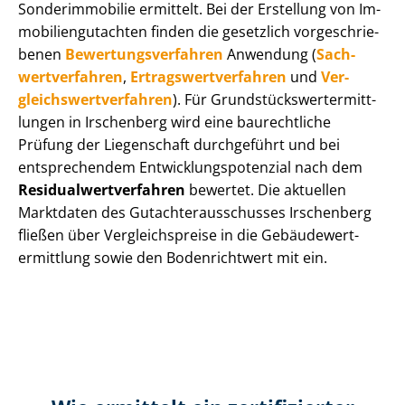
Sonderimmobilie ermittelt. Bei der Erstellung von Im­
mo­bi­li­en­gut­ach­ten finden die gesetzlich vor­ge­schrie­
be­nen
Be­wer­tungs­ver­fah­ren
Anwendung (
Sach­
wert­ver­fah­ren
,
Er­trags­wert­ver­fah­ren
und
Ver­
gleichs­wert­ver­fah­ren
). Für Grund­stücks­wert­ermitt­
lun­gen in Irschenberg wird eine baurechtliche
Prüfung der Liegenschaft durchgeführt und bei
entsprechendem Ent­wick­lungs­po­ten­zi­al nach dem
Re­si­du­al­wert­ver­fah­ren
bewertet. Die aktuellen
Marktdaten des Gut­ach­ter­aus­schus­ses Irschenberg
fließen über Ver­gleichs­prei­se in die Ge­bäu­de­wert­
ermitt­lung sowie den Bodenrichtwert mit ein.