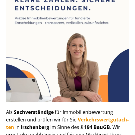
Als
Sachverständige
für Im­mo­bi­li­en­be­wer­tung
erstellen und prüfen wir für Sie
Ver­kehrs­wert­gut­ach­
ten
in
Irschenberg
im Sinne des
§ 194 BauGB
. Wir
ermitteln unabhängig und fair den Marktwert Ihrer