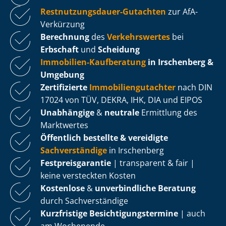
Rest­nut­zungs­dau­er-Gutachten
zur AfA-
Verkürzung
Berechnung
des
Verkehrswertes
bei
Erbschaft
und
Scheidung
Immobilien-Kaufberatung
in Irschenberg &
Umgebung
Zertifizierte
Im­mo­bi­li­en­gut­ach­ter
nach DIN
17024 von TÜV, DEKRA, IHK, DIA und EIPOS
Unabhängige
&
neutrale
Ermittlung des
Marktwertes
Öffentlich bestellte & vereidigte
Sachverständige
in Irschenberg
Fest­preis­ga­ran­tie
| transparent & fair |
keine versteckten Kosten
Kostenlose
&
unverbindliche Beratung
durch Sachverständige
Kurzfristige Be­sich­ti­gungs­ter­mi­ne
| auch
am Wochenende