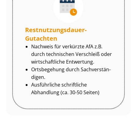
Rest­nut­zungs­dau­er-
Gutachten
Nachweis für verkürzte AfA z.B.
durch technischen Verschleiß oder
wirtschaftliche Entwertung.
Ortsbegehung durch Sach­ver­stän­
di­gen.
Ausführliche schriftliche
Abhandlung (ca. 30-50 Seiten)