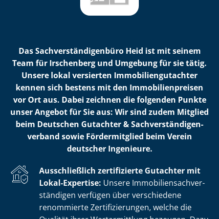
Das Sach­ver­stän­di­gen­bü­ro Heid ist mit seinem
Team für Irschenberg und Umgebung für sie tätig.
Unsere lokal versierten Im­mo­bi­li­en­gut­ach­ter
kennen sich bestens mit den Im­mo­bi­li­en­prei­sen
vor Ort aus. Dabei zeichnen die folgenden Punkte
unser Angebot für Sie aus: Wir sind zudem Mitglied
beim Deutschen Gutachter & Sach­ver­stän­di­gen­
ver­band sowie Fördermitglied beim Verein
deutscher Ingenieure.
Ausschließlich zertifizierte Gutachter mit
Lokal-Expertise:
Unsere Im­mo­bi­li­en­sach­ver­
stän­di­gen verfügen über verschiedene
renommierte Zer­ti­fi­zie­run­gen, welche die