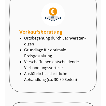
Ver­kaufs­be­ra­tung
Ortsbegehung durch Sach­ver­stän­
di­gen
Grundlage für optimale
Preisgestaltung
Verschafft Inen entscheidende
Ver­hand­lungs­vor­tei­le
Ausführliche schriftliche
Abhandlung (ca. 30-50 Seiten)