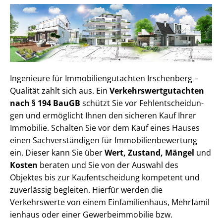
Ingenieure für Im­mo­bi­li­en­gut­ach­ten Irschenberg –
Qualität zahlt sich aus. Ein
Ver­kehrs­wert­gut­ach­ten
nach § 194 BauGB
schützt Sie vor Fehl­ent­schei­dun­
gen und ermöglicht Ihnen den sicheren Kauf Ihrer
Immobilie. Schalten Sie vor dem Kauf eines Hauses
einen Sach­ver­stän­di­gen für Im­mo­bi­li­en­be­wer­tung
ein. Dieser kann Sie über
Wert, Zustand, Mängel
und
Kosten
beraten und Sie von der Auswahl des
Objektes bis zur Kauf­ent­schei­dung kompetent und
zuverlässig begleiten. Hierfür werden die
Verkehrswerte von einem Einfamilienhaus, Mehr­fa­mi­l
i­en­haus oder einer Ge­wer­be­im­mo­bi­lie bzw.