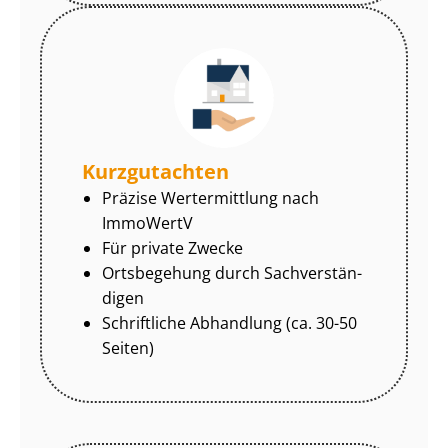
Kurzgutachten
Präzise Wertermittlung nach
ImmoWertV
Für private Zwecke
Ortsbegehung durch Sach­ver­stän­
di­gen
Schriftliche Abhandlung (ca. 30-50
Seiten)