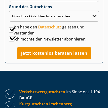
Grund des Gutachtens
Ich habe den
Datenschutz
gelesen und
verstanden.
Ich möchte den Newsletter abonnieren.
Jetzt kostenlos beraten lassen
Ver­kehrs­wert­gut­ach­ten
im Sinne des
§ 194
BauGB
Kurzgutachten Irschenberg