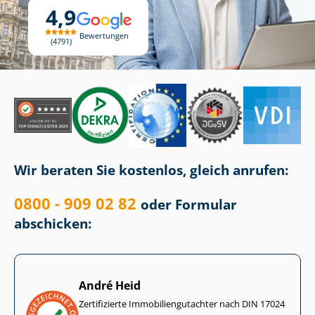
4,9
Bewertungen
4791
Wir beraten Sie kostenlos, gleich anrufen:
0800 - 909 02 82
oder Formular
abschicken:
André Heid
Zertifizierte Im­mo­bi­li­en­gut­ach­ter nach DIN 17024