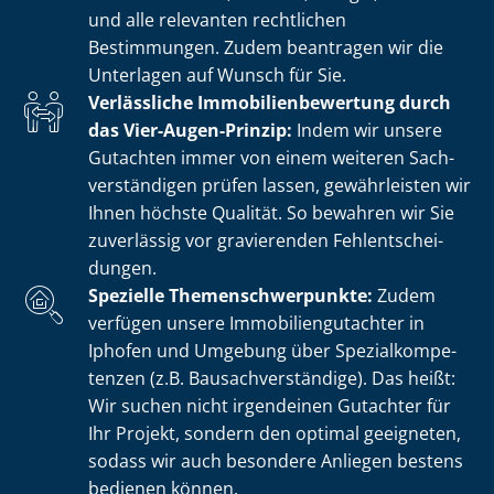
und alle relevanten rechtlichen
Bestimmungen. Zudem beantragen wir die
Unterlagen auf Wunsch für Sie.
Verlässliche Im­mo­bi­li­en­be­wer­tung durch
das Vier-Augen-Prinzip:
Indem wir unsere
Gutachten immer von einem weiteren Sach­
ver­stän­di­gen prüfen lassen, gewährleisten wir
Ihnen höchste Qualität. So bewahren wir Sie
zuverlässig vor gravierenden Fehl­ent­schei­
dun­gen.
Spezielle The­men­schwer­punk­te:
Zudem
verfügen unsere Im­mo­bi­li­en­gut­ach­ter in
Iphofen und Umgebung über Spe­zi­al­kom­pe­
ten­zen (z.B. Bau­sach­ver­stän­di­ge). Das heißt:
Wir suchen nicht irgendeinen Gutachter für
Ihr Projekt, sondern den optimal geeigneten,
sodass wir auch besondere Anliegen bestens
bedienen können.