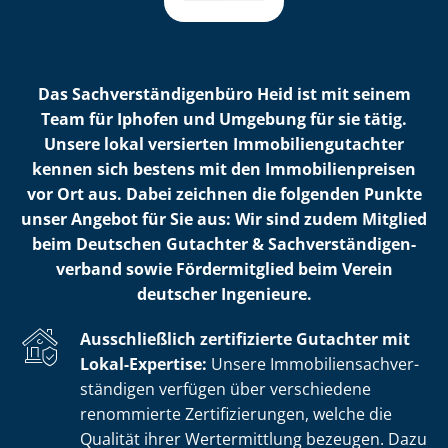
Das Sach­ver­stän­di­gen­bü­ro Heid ist mit seinem
Team für Iphofen und Umgebung für sie tätig.
Unsere lokal versierten Im­mo­bi­li­en­gut­ach­ter
kennen sich bestens mit den Im­mo­bi­li­en­prei­sen
vor Ort aus. Dabei zeichnen die folgenden Punkte
unser Angebot für Sie aus: Wir sind zudem Mitglied
beim Deutschen Gutachter & Sach­ver­stän­di­gen­
ver­band sowie Fördermitglied beim Verein
deutscher Ingenieure.
Ausschließlich zertifizierte Gutachter mit
Lokal-Expertise:
Unsere Im­mo­bi­li­en­sach­ver­
stän­di­gen verfügen über verschiedene
renommierte Zer­ti­fi­zie­run­gen, welche die
Qualität ihrer Wertermittlung bezeugen. Dazu