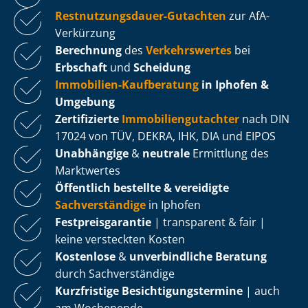
Rest­nut­zungs­dau­er-Gutachten
zur AfA-
Verkürzung
Berechnung
des
Verkehrswertes
bei
Erbschaft
und
Scheidung
Immobilien-Kaufberatung
in Iphofen &
Umgebung
Zertifizierte
Im­mo­bi­li­en­gut­ach­ter
nach DIN
17024 von TÜV, DEKRA, IHK, DIA und EIPOS
Unabhängige
&
neutrale
Ermittlung des
Marktwertes
Öffentlich bestellte & vereidigte
Sachverständige
in Iphofen
Fest­preis­ga­ran­tie
| transparent & fair |
keine versteckten Kosten
Kostenlose
&
unverbindliche Beratung
durch Sachverständige
Kurzfristige Be­sich­ti­gungs­ter­mi­ne
| auch
am Wochenende