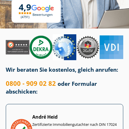
4,9
Bewertungen
4791
Wir beraten Sie kostenlos, gleich anrufen:
0800 - 909 02 82
oder Formular
abschicken:
André Heid
Zertifizierte Im­mo­bi­li­en­gut­ach­ter nach DIN 17024