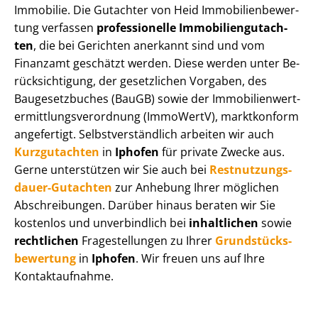
Immobilie. Die Gutachter von Heid Im­mo­bi­li­en­be­wer­
tung verfassen
professionelle Im­mo­bi­li­en­gut­ach­
ten
, die bei Gerichten anerkannt sind und vom
Finanzamt geschätzt werden. Diese werden unter Be­
rück­sich­ti­gung, der gesetzlichen Vorgaben, des
Baugesetzbuches (BauGB) sowie der Im­mo­bi­li­en­wert­
ermitt­lungs­ver­ord­nung (ImmoWertV), marktkonform
angefertigt. Selbst­ver­ständ­lich arbeiten wir auch
Kurzgutachten
in
Iphofen
für private Zwecke aus.
Gerne unterstützen wir Sie auch bei
Rest­nut­zungs­
dau­er-Gutachten
zur Anhebung Ihrer möglichen
Abschreibungen. Darüber hinaus beraten wir Sie
kostenlos und unverbindlich bei
inhaltlichen
sowie
rechtlichen
Fragestellungen zu Ihrer
Grund­stücks­
be­wer­tung
in
Iphofen
. Wir freuen uns auf Ihre
Kontaktaufnahme.