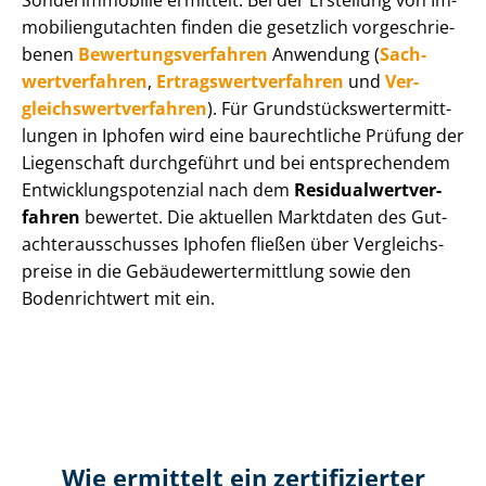
Sonderimmobilie ermittelt. Bei der Erstellung von Im­
mo­bi­li­en­gut­ach­ten finden die gesetzlich vor­ge­schrie­
be­nen
Be­wer­tungs­ver­fah­ren
Anwendung (
Sach­
wert­ver­fah­ren
,
Er­trags­wert­ver­fah­ren
und
Ver­
gleichs­wert­ver­fah­ren
). Für Grund­stücks­wert­ermitt­
lun­gen in Iphofen wird eine baurechtliche Prüfung der
Liegenschaft durchgeführt und bei entsprechendem
Ent­wick­lungs­po­ten­zi­al nach dem
Re­si­du­al­wert­ver­
fah­ren
bewertet. Die aktuellen Marktdaten des Gut­
ach­ter­aus­schus­ses Iphofen fließen über Ver­gleichs­
prei­se in die Ge­bäu­de­wert­ermitt­lung sowie den
Bodenrichtwert mit ein.
Wie ermittelt ein zertifizierter