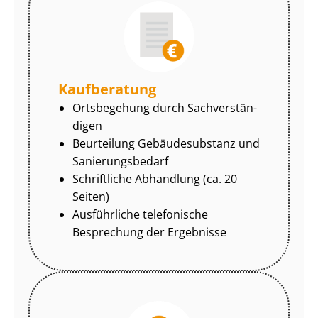
Kaufberatung
Ortsbegehung durch Sach­ver­stän­
di­gen
Beurteilung Gebäudesubstanz und
Sa­nie­rungs­be­darf
Schriftliche Abhandlung (ca. 20
Seiten)
Ausführliche telefonische
Besprechung der Ergebnisse