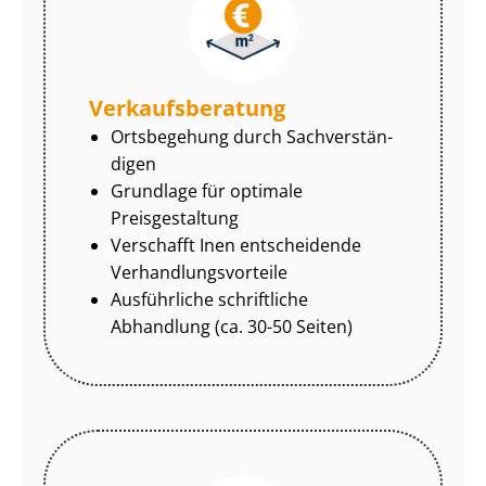
Ver­kaufs­be­ra­tung
Ortsbegehung durch Sach­ver­stän­
di­gen
Grundlage für optimale
Preisgestaltung
Verschafft Inen entscheidende
Ver­hand­lungs­vor­tei­le
Ausführliche schriftliche
Abhandlung (ca. 30-50 Seiten)