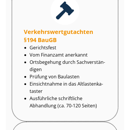
Ver­kehrs­wert­gut­ach­ten
§194 BauGB
Gerichtsfest
Vom Finanzamt anerkannt
Ortsbegehung durch Sach­ver­stän­
di­gen
Prüfung von Baulasten
Einsichtnahme in das Alt­las­ten­ka­
tas­ter
Ausführliche schriftliche
Abhandlung (ca. 70-120 Seiten)