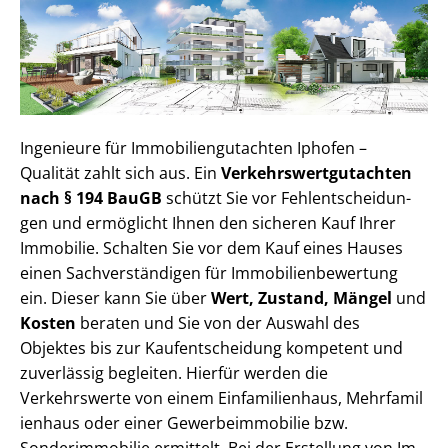
Ingenieure für Im­mo­bi­li­en­gut­ach­ten Iphofen –
Qualität zahlt sich aus. Ein
Ver­kehrs­wert­gut­ach­ten
nach § 194 BauGB
schützt Sie vor Fehl­ent­schei­dun­
gen und ermöglicht Ihnen den sicheren Kauf Ihrer
Immobilie. Schalten Sie vor dem Kauf eines Hauses
einen Sach­ver­stän­di­gen für Im­mo­bi­li­en­be­wer­tung
ein. Dieser kann Sie über
Wert, Zustand, Mängel
und
Kosten
beraten und Sie von der Auswahl des
Objektes bis zur Kauf­ent­schei­dung kompetent und
zuverlässig begleiten. Hierfür werden die
Verkehrswerte von einem Einfamilienhaus, Mehr­fa­mi­l
i­en­haus oder einer Ge­wer­be­im­mo­bi­lie bzw.