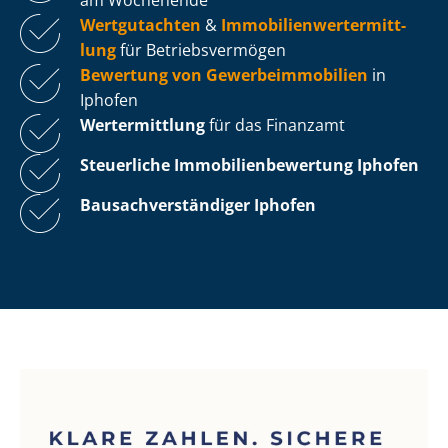
Wertgutachten
&
Im­mo­bi­li­en­wert­ermitt­
lung
für Be­triebs­ver­mö­gen
Bewertung von Ge­wer­be­im­mo­bi­li­en
in
Iphofen
Wertermittlung
für das Finanzamt
Steuerliche Im­mo­bi­li­en­be­wer­tung
Iphofen
Bau­sach­ver­stän­di­ger Iphofen