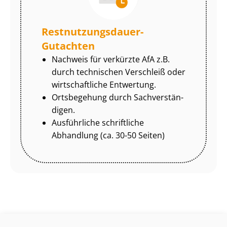
Rest­nut­zungs­dau­er-
Gutachten
Nachweis für verkürzte AfA z.B.
durch technischen Verschleiß oder
wirtschaftliche Entwertung.
Ortsbegehung durch Sach­ver­stän­
di­gen.
Ausführliche schriftliche
Abhandlung (ca. 30-50 Seiten)