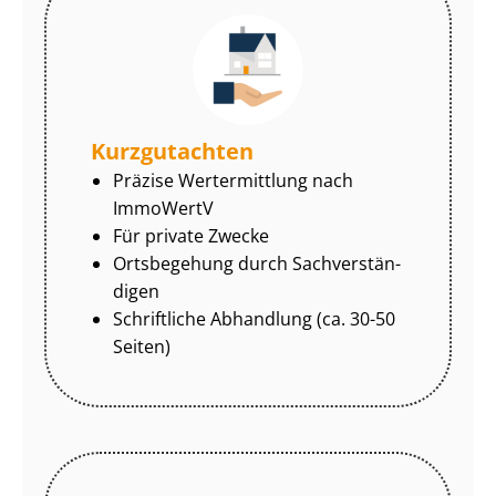
Kurzgutachten
Präzise Wertermittlung nach
ImmoWertV
Für private Zwecke
Ortsbegehung durch Sach­ver­stän­
di­gen
Schriftliche Abhandlung (ca. 30-50
Seiten)