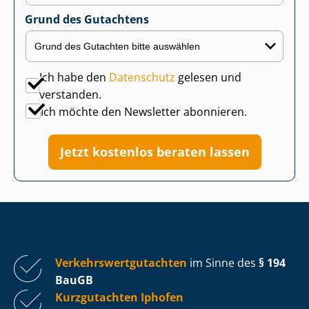
Grund des Gutachtens
Ich habe den
Datenschutz
gelesen und
verstanden.
Ich möchte den Newsletter abonnieren.
Jetzt kostenlos beraten lassen
Ver­kehrs­wert­gut­ach­ten
im Sinne des
§ 194
BauGB
Kurzgutachten Iphofen