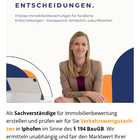
Als
Sachverständige
für Im­mo­bi­li­en­be­wer­tung
erstellen und prüfen wir für Sie
Ver­kehrs­wert­gut­ach­
ten
in
Iphofen
im Sinne des
§ 194 BauGB
. Wir
ermitteln unabhängig und fair den Marktwert Ihrer