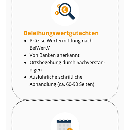
Be­lei­hungs­wert­gut­ach­ten
Präzise Wertermittlung nach
BelWertV
Von Banken anerkannt
Ortsbegehung durch Sach­ver­stän­
di­gen
Ausführliche schriftliche
Abhandlung (ca. 60-90 Seiten)