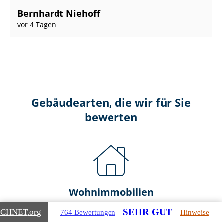
Bernhardt Niehoff
vor 4 Tagen
Gebäudearten, die wir für Sie
bewerten
Wohnimmobilien
SEHR GUT
ICHNET
.org
764 Bewertungen
Hinweise
Ein- und Zwei­fa­mi­li­en­häu­ser