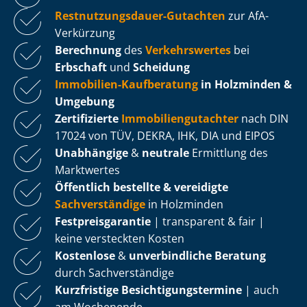
Rest­nut­zungs­dau­er-Gutachten
zur AfA-
Verkürzung
Berechnung
des
Verkehrswertes
bei
Erbschaft
und
Scheidung
Immobilien-Kaufberatung
in Holzminden &
Umgebung
Zertifizierte
Im­mo­bi­li­en­gut­ach­ter
nach DIN
17024 von TÜV, DEKRA, IHK, DIA und EIPOS
Unabhängige
&
neutrale
Ermittlung des
Marktwertes
Öffentlich bestellte & vereidigte
Sachverständige
in Holzminden
Fest­preis­ga­ran­tie
| transparent & fair |
keine versteckten Kosten
Kostenlose
&
unverbindliche Beratung
durch Sachverständige
Kurzfristige Be­sich­ti­gungs­ter­mi­ne
| auch
am Wochenende