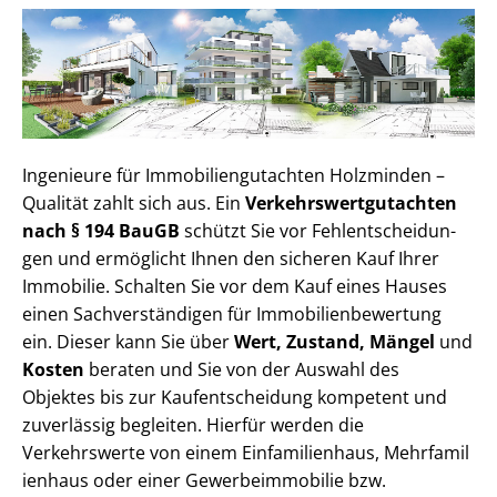
Ingenieure für Im­mo­bi­li­en­gut­ach­ten Holzminden –
Qualität zahlt sich aus. Ein
Ver­kehrs­wert­gut­ach­ten
nach § 194 BauGB
schützt Sie vor Fehl­ent­schei­dun­
gen und ermöglicht Ihnen den sicheren Kauf Ihrer
Immobilie. Schalten Sie vor dem Kauf eines Hauses
einen Sach­ver­stän­di­gen für Im­mo­bi­li­en­be­wer­tung
ein. Dieser kann Sie über
Wert, Zustand, Mängel
und
Kosten
beraten und Sie von der Auswahl des
Objektes bis zur Kauf­ent­schei­dung kompetent und
zuverlässig begleiten. Hierfür werden die
Verkehrswerte von einem Einfamilienhaus, Mehr­fa­mi­l
i­en­haus oder einer Ge­wer­be­im­mo­bi­lie bzw.