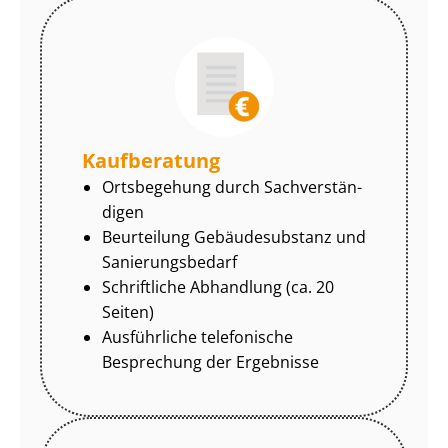
Kaufberatung
Ortsbegehung durch Sach­ver­stän­
di­gen
Beurteilung Gebäudesubstanz und
Sa­nie­rungs­be­darf
Schriftliche Abhandlung (ca. 20
Seiten)
Ausführliche telefonische
Besprechung der Ergebnisse