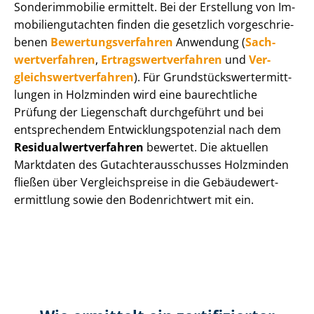
Sonderimmobilie ermittelt. Bei der Erstellung von Im­
mo­bi­li­en­gut­ach­ten finden die gesetzlich vor­ge­schrie­
be­nen
Be­wer­tungs­ver­fah­ren
Anwendung (
Sach­
wert­ver­fah­ren
,
Er­trags­wert­ver­fah­ren
und
Ver­
gleichs­wert­ver­fah­ren
). Für Grund­stücks­wert­ermitt­
lun­gen in Holzminden wird eine baurechtliche
Prüfung der Liegenschaft durchgeführt und bei
entsprechendem Ent­wick­lungs­po­ten­zi­al nach dem
Re­si­du­al­wert­ver­fah­ren
bewertet. Die aktuellen
Marktdaten des Gut­ach­ter­aus­schus­ses Holzminden
fließen über Ver­gleichs­prei­se in die Ge­bäu­de­wert­
ermitt­lung sowie den Bodenrichtwert mit ein.