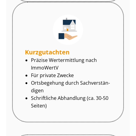
Kurzgutachten
Präzise Wertermittlung nach
ImmoWertV
Für private Zwecke
Ortsbegehung durch Sach­ver­stän­
di­gen
Schriftliche Abhandlung (ca. 30-50
Seiten)