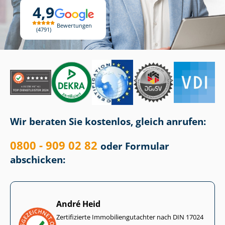
4,9
Bewertungen
4791
Wir beraten Sie kostenlos, gleich anrufen:
0800 - 909 02 82
oder Formular
abschicken:
André Heid
Zertifizierte Im­mo­bi­li­en­gut­ach­ter nach DIN 17024