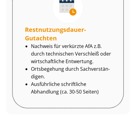
Rest­nut­zungs­dau­er-
Gutachten
Nachweis für verkürzte AfA z.B.
durch technischen Verschleiß oder
wirtschaftliche Entwertung.
Ortsbegehung durch Sach­ver­stän­
di­gen.
Ausführliche schriftliche
Abhandlung (ca. 30-50 Seiten)