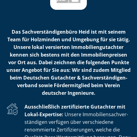
Das Sach­ver­stän­di­gen­bü­ro Heid ist mit seinem
Team für Holzminden und Umgebung für sie tätig.
Unsere lokal versierten Im­mo­bi­li­en­gut­ach­ter
kennen sich bestens mit den Im­mo­bi­li­en­prei­sen
vor Ort aus. Dabei zeichnen die folgenden Punkte
unser Angebot für Sie aus: Wir sind zudem Mitglied
beim Deutschen Gutachter & Sach­ver­stän­di­gen­
ver­band sowie Fördermitglied beim Verein
deutscher Ingenieure.
Ausschließlich zertifizierte Gutachter mit
Lokal-Expertise:
Unsere Im­mo­bi­li­en­sach­ver­
stän­di­gen verfügen über verschiedene
renommierte Zer­ti­fi­zie­run­gen, welche die