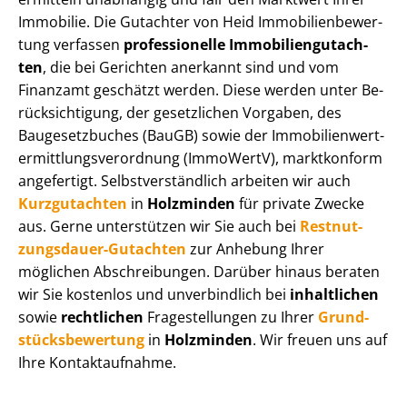
Immobilie. Die Gutachter von Heid Im­mo­bi­li­en­be­wer­
tung verfassen
professionelle Im­mo­bi­li­en­gut­ach­
ten
, die bei Gerichten anerkannt sind und vom
Finanzamt geschätzt werden. Diese werden unter Be­
rück­sich­ti­gung, der gesetzlichen Vorgaben, des
Baugesetzbuches (BauGB) sowie der Im­mo­bi­li­en­wert­
ermitt­lungs­ver­ord­nung (ImmoWertV), marktkonform
angefertigt. Selbst­ver­ständ­lich arbeiten wir auch
Kurzgutachten
in
Holzminden
für private Zwecke
aus. Gerne unterstützen wir Sie auch bei
Rest­nut­
zungs­dau­er-Gutachten
zur Anhebung Ihrer
möglichen Abschreibungen. Darüber hinaus beraten
wir Sie kostenlos und unverbindlich bei
inhaltlichen
sowie
rechtlichen
Fragestellungen zu Ihrer
Grund­
stücks­be­wer­tung
in
Holzminden
. Wir freuen uns auf
Ihre Kontaktaufnahme.