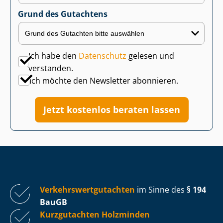
Grund des Gutachtens
Ich habe den
Datenschutz
gelesen und
verstanden.
Ich möchte den Newsletter abonnieren.
Jetzt kostenlos beraten lassen
Ver­kehrs­wert­gut­ach­ten
im Sinne des
§ 194
BauGB
Kurzgutachten Holzminden