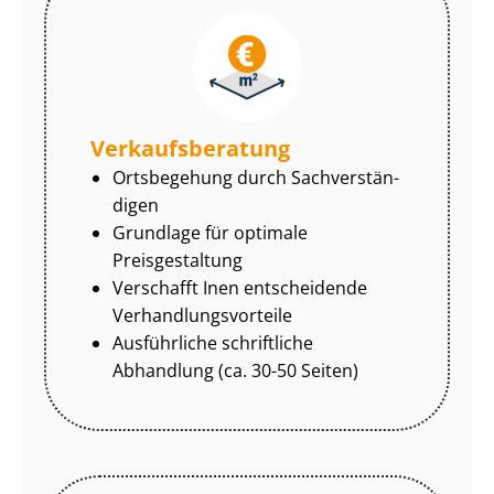
Ver­kaufs­be­ra­tung
Ortsbegehung durch Sach­ver­stän­
di­gen
Grundlage für optimale
Preisgestaltung
Verschafft Inen entscheidende
Ver­hand­lungs­vor­tei­le
Ausführliche schriftliche
Abhandlung (ca. 30-50 Seiten)