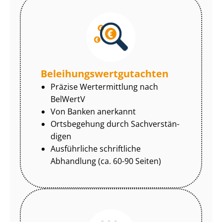
Be­lei­hungs­wert­gut­ach­ten
Präzise Wertermittlung nach
BelWertV
Von Banken anerkannt
Ortsbegehung durch Sach­ver­stän­
di­gen
Ausführliche schriftliche
Abhandlung (ca. 60-90 Seiten)