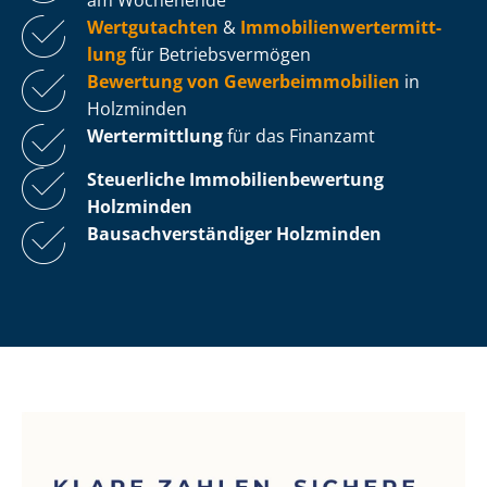
Wertgutachten
&
Im­mo­bi­li­en­wert­ermitt­
lung
für Be­triebs­ver­mö­gen
Bewertung von Ge­wer­be­im­mo­bi­li­en
in
Holzminden
Wertermittlung
für das Finanzamt
Steuerliche Im­mo­bi­li­en­be­wer­tung
Holzminden
Bau­sach­ver­stän­di­ger Holzminden