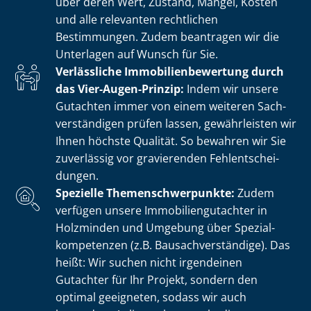
über deren Wert, Zustand, Mängel, Kosten
und alle relevanten rechtlichen
Bestimmungen. Zudem beantragen wir die
Unterlagen auf Wunsch für Sie.
Verlässliche Im­mo­bi­li­en­be­wer­tung durch
das Vier-Augen-Prinzip:
Indem wir unsere
Gutachten immer von einem weiteren Sach­
ver­stän­di­gen prüfen lassen, gewährleisten wir
Ihnen höchste Qualität. So bewahren wir Sie
zuverlässig vor gravierenden Fehl­ent­schei­
dun­gen.
Spezielle The­men­schwer­punk­te:
Zudem
verfügen unsere Im­mo­bi­li­en­gut­ach­ter in
Holzminden und Umgebung über Spe­zi­al­
kom­pe­ten­zen (z.B. Bau­sach­ver­stän­di­ge). Das
heißt: Wir suchen nicht irgendeinen
Gutachter für Ihr Projekt, sondern den
optimal geeigneten, sodass wir auch