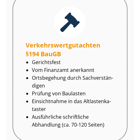
Ver­kehrs­wert­gut­ach­ten
§194 BauGB
Gerichtsfest
Vom Finanzamt anerkannt
Ortsbegehung durch Sach­ver­stän­
di­gen
Prüfung von Baulasten
Einsichtnahme in das Alt­las­ten­ka­
tas­ter
Ausführliche schriftliche
Abhandlung (ca. 70-120 Seiten)