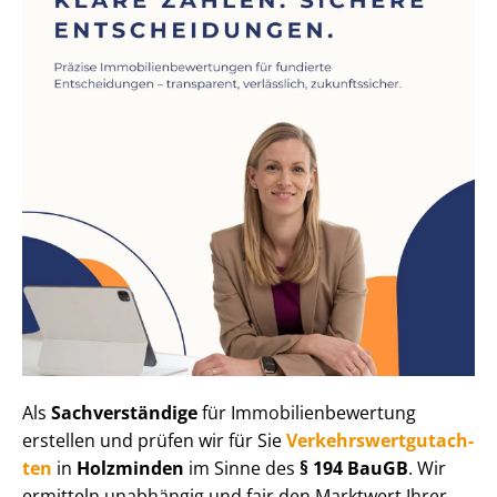
Als
Sachverständige
für Im­mo­bi­li­en­be­wer­tung
erstellen und prüfen wir für Sie
Ver­kehrs­wert­gut­ach­
ten
in
Holzminden
im Sinne des
§ 194 BauGB
. Wir
ermitteln unabhängig und fair den Marktwert Ihrer