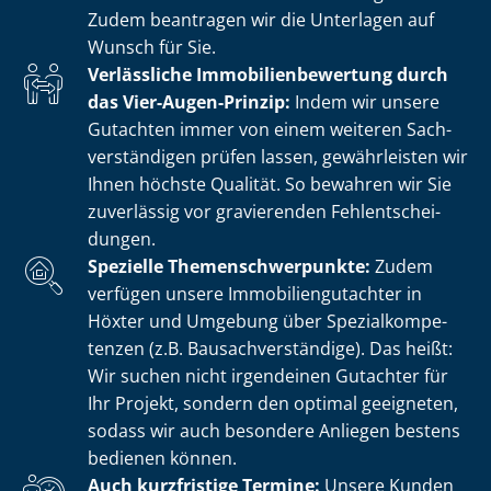
Zudem beantragen wir die Unterlagen auf
Wunsch für Sie.
Verlässliche Im­mo­bi­li­en­be­wer­tung durch
das Vier-Augen-Prinzip:
Indem wir unsere
Gutachten immer von einem weiteren Sach­
ver­stän­di­gen prüfen lassen, gewährleisten wir
Ihnen höchste Qualität. So bewahren wir Sie
zuverlässig vor gravierenden Fehl­ent­schei­
dun­gen.
Spezielle The­men­schwer­punk­te:
Zudem
verfügen unsere Im­mo­bi­li­en­gut­ach­ter in
Höxter und Umgebung über Spe­zi­al­kom­pe­
ten­zen (z.B. Bau­sach­ver­stän­di­ge). Das heißt:
Wir suchen nicht irgendeinen Gutachter für
Ihr Projekt, sondern den optimal geeigneten,
sodass wir auch besondere Anliegen bestens
bedienen können.
Auch kurzfristige Termine:
Unsere Kunden