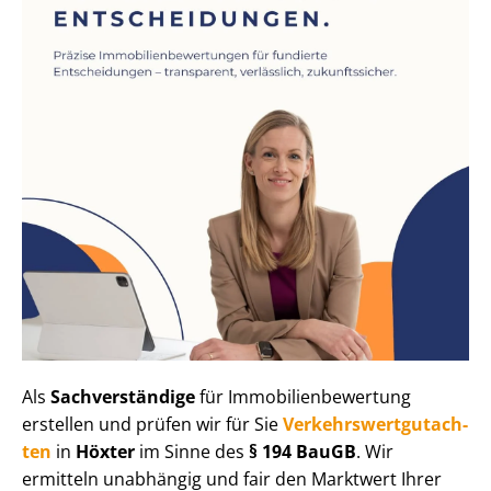
Als
Sachverständige
für Im­mo­bi­li­en­be­wer­tung
erstellen und prüfen wir für Sie
Ver­kehrs­wert­gut­ach­
ten
in
Höxter
im Sinne des
§ 194 BauGB
. Wir
ermitteln unabhängig und fair den Marktwert Ihrer