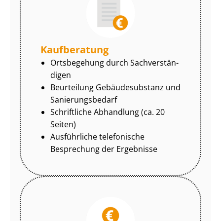
Kaufberatung
Ortsbegehung durch Sach­ver­stän­
di­gen
Beurteilung Gebäudesubstanz und
Sa­nie­rungs­be­darf
Schriftliche Abhandlung (ca. 20
Seiten)
Ausführliche telefonische
Besprechung der Ergebnisse