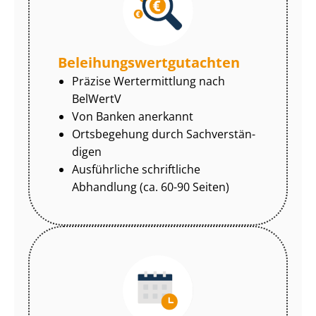
Be­lei­hungs­wert­gut­ach­ten
Präzise Wertermittlung nach
BelWertV
Von Banken anerkannt
Ortsbegehung durch Sach­ver­stän­
di­gen
Ausführliche schriftliche
Abhandlung (ca. 60-90 Seiten)