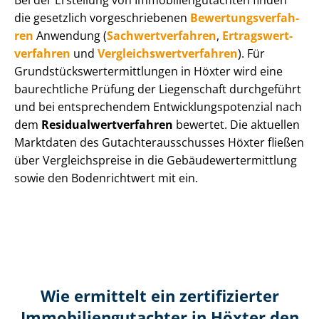
Bei der Erstellung von Im­mo­bi­li­en­gut­ach­ten finden
die gesetzlich vor­ge­schrie­be­nen
Be­wer­tungs­ver­fah­
ren
Anwendung (
Sach­wert­ver­fah­ren
,
Er­trags­wert­
ver­fah­ren
und
Ver­gleichs­wert­ver­fah­ren
). Für
Grund­stücks­wert­ermitt­lun­gen in Höxter wird eine
baurechtliche Prüfung der Liegenschaft durchgeführt
und bei entsprechendem Ent­wick­lungs­po­ten­zi­al nach
dem
Re­si­du­al­wert­ver­fah­ren
bewertet. Die aktuellen
Marktdaten des Gut­ach­ter­aus­schus­ses Höxter fließen
über Ver­gleichs­prei­se in die Ge­bäu­de­wert­ermitt­lung
sowie den Bodenrichtwert mit ein.
Wie ermittelt ein zertifizierter
Immobilien­gutachter in Höxter den