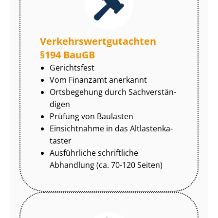
Ver­kehrs­wert­gut­ach­ten
§194 BauGB
Gerichtsfest
Vom Finanzamt anerkannt
Ortsbegehung durch Sach­ver­stän­
di­gen
Prüfung von Baulasten
Einsichtnahme in das Alt­las­ten­ka­
tas­ter
Ausführliche schriftliche
Abhandlung (ca. 70-120 Seiten)