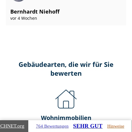
Bernhardt Niehoff
vor 4 Wochen
Gebäudearten, die wir für Sie
bewerten
Wohnimmobilien
SEHR GUT
ICHNET
.org
764 Bewertungen
Hinweise
Ein- und Zwei­fa­mi­li­en­häu­ser