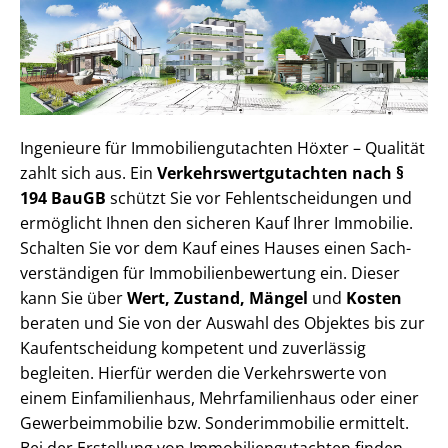
Ingenieure für Im­mo­bi­li­en­gut­ach­ten Höxter – Qualität
zahlt sich aus. Ein
Ver­kehrs­wert­gut­ach­ten nach §
194 BauGB
schützt Sie vor Fehl­ent­schei­dun­gen und
ermöglicht Ihnen den sicheren Kauf Ihrer Immobilie.
Schalten Sie vor dem Kauf eines Hauses einen Sach­
ver­stän­di­gen für Im­mo­bi­li­en­be­wer­tung ein. Dieser
kann Sie über
Wert, Zustand, Mängel
und
Kosten
beraten und Sie von der Auswahl des Objektes bis zur
Kauf­ent­schei­dung kompetent und zuverlässig
begleiten. Hierfür werden die Verkehrswerte von
einem Einfamilienhaus, Mehr­fa­mi­li­en­haus oder einer
Ge­wer­be­im­mo­bi­lie bzw. Sonderimmobilie ermittelt.