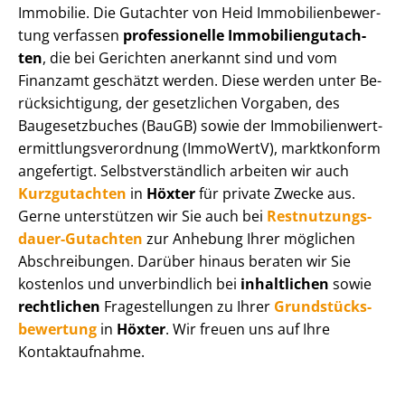
Immobilie. Die Gutachter von Heid Im­mo­bi­li­en­be­wer­
tung verfassen
professionelle Im­mo­bi­li­en­gut­ach­
ten
, die bei Gerichten anerkannt sind und vom
Finanzamt geschätzt werden. Diese werden unter Be­
rück­sich­ti­gung, der gesetzlichen Vorgaben, des
Baugesetzbuches (BauGB) sowie der Im­mo­bi­li­en­wert­
ermitt­lungs­ver­ord­nung (ImmoWertV), marktkonform
angefertigt. Selbst­ver­ständ­lich arbeiten wir auch
Kurzgutachten
in
Höxter
für private Zwecke aus.
Gerne unterstützen wir Sie auch bei
Rest­nut­zungs­
dau­er-Gutachten
zur Anhebung Ihrer möglichen
Abschreibungen. Darüber hinaus beraten wir Sie
kostenlos und unverbindlich bei
inhaltlichen
sowie
rechtlichen
Fragestellungen zu Ihrer
Grund­stücks­
be­wer­tung
in
Höxter
. Wir freuen uns auf Ihre
Kontaktaufnahme.