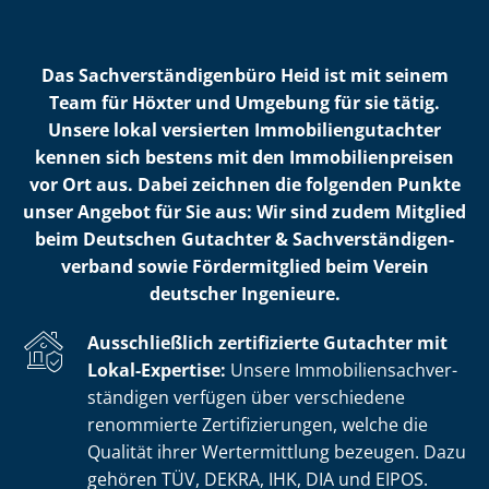
Das Sach­ver­stän­di­gen­bü­ro Heid ist mit seinem
Team für Höxter und Umgebung für sie tätig.
Unsere lokal versierten Im­mo­bi­li­en­gut­ach­ter
kennen sich bestens mit den Im­mo­bi­li­en­prei­sen
vor Ort aus. Dabei zeichnen die folgenden Punkte
unser Angebot für Sie aus: Wir sind zudem Mitglied
beim Deutschen Gutachter & Sach­ver­stän­di­gen­
ver­band sowie Fördermitglied beim Verein
deutscher Ingenieure.
Ausschließlich zertifizierte Gutachter mit
Lokal-Expertise:
Unsere Im­mo­bi­li­en­sach­ver­
stän­di­gen verfügen über verschiedene
renommierte Zer­ti­fi­zie­run­gen, welche die
Qualität ihrer Wertermittlung bezeugen. Dazu
gehören TÜV, DEKRA, IHK, DIA und EIPOS.