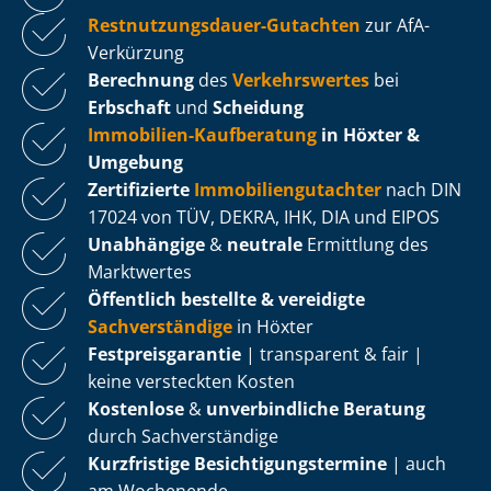
Rest­nut­zungs­dau­er-Gutachten
zur AfA-
Verkürzung
Berechnung
des
Verkehrswertes
bei
Erbschaft
und
Scheidung
Immobilien-Kaufberatung
in Höxter &
Umgebung
Zertifizierte
Im­mo­bi­li­en­gut­ach­ter
nach DIN
17024 von TÜV, DEKRA, IHK, DIA und EIPOS
Unabhängige
&
neutrale
Ermittlung des
Marktwertes
Öffentlich bestellte & vereidigte
Sachverständige
in Höxter
Fest­preis­ga­ran­tie
| transparent & fair |
keine versteckten Kosten
Kostenlose
&
unverbindliche Beratung
durch Sachverständige
Kurzfristige Be­sich­ti­gungs­ter­mi­ne
| auch
am Wochenende