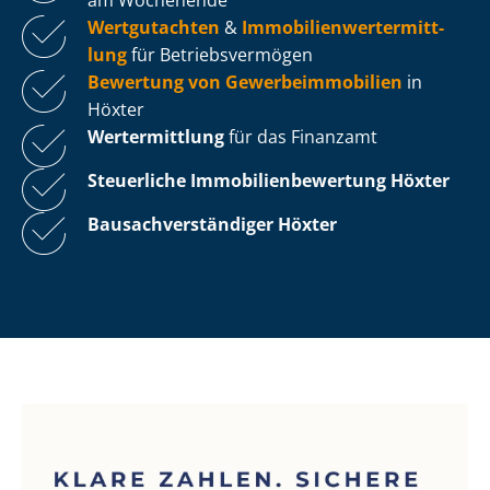
Wertgutachten
&
Im­mo­bi­li­en­wert­ermitt­
lung
für Be­triebs­ver­mö­gen
Bewertung von Ge­wer­be­im­mo­bi­li­en
in
Höxter
Wertermittlung
für das Finanzamt
Steuerliche Im­mo­bi­li­en­be­wer­tung
Höxter
Bau­sach­ver­stän­di­ger Höxter