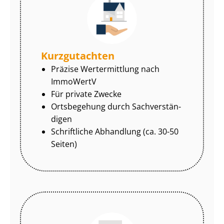
Kurzgutachten
Präzise Wertermittlung nach
ImmoWertV
Für private Zwecke
Ortsbegehung durch Sach­ver­stän­
di­gen
Schriftliche Abhandlung (ca. 30-50
Seiten)