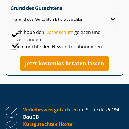
Grund des Gutachtens
Ich habe den
Datenschutz
gelesen und
verstanden.
Ich möchte den Newsletter abonnieren.
Jetzt kostenlos beraten lassen
Ver­kehrs­wert­gut­ach­ten
im Sinne des
§ 194
BauGB
Kurzgutachten Höxter