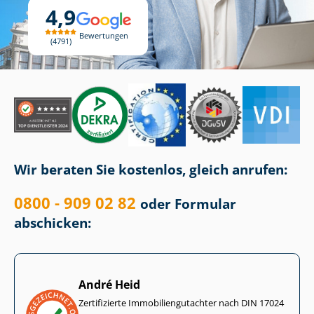
4,9
Bewertungen
4791
Wir beraten Sie kostenlos, gleich anrufen:
0800 - 909 02 82
oder Formular
abschicken:
André Heid
Zertifizierte Im­mo­bi­li­en­gut­ach­ter nach DIN 17024