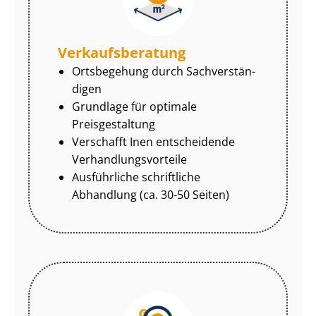
Ver­kaufs­be­ra­tung
Ortsbegehung durch Sach­ver­stän­
di­gen
Grundlage für optimale
Preisgestaltung
Verschafft Inen entscheidende
Ver­hand­lungs­vor­tei­le
Ausführliche schriftliche
Abhandlung (ca. 30-50 Seiten)