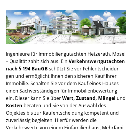
Ingenieure für Im­mo­bi­li­en­gut­ach­ten Hetzerath, Mosel
– Qualität zahlt sich aus. Ein
Ver­kehrs­wert­gut­ach­ten
nach § 194 BauGB
schützt Sie vor Fehl­ent­schei­dun­
gen und ermöglicht Ihnen den sicheren Kauf Ihrer
Immobilie. Schalten Sie vor dem Kauf eines Hauses
einen Sach­ver­stän­di­gen für Im­mo­bi­li­en­be­wer­tung
ein. Dieser kann Sie über
Wert, Zustand, Mängel
und
Kosten
beraten und Sie von der Auswahl des
Objektes bis zur Kauf­ent­schei­dung kompetent und
zuverlässig begleiten. Hierfür werden die
Verkehrswerte von einem Einfamilienhaus, Mehr­fa­mi­l