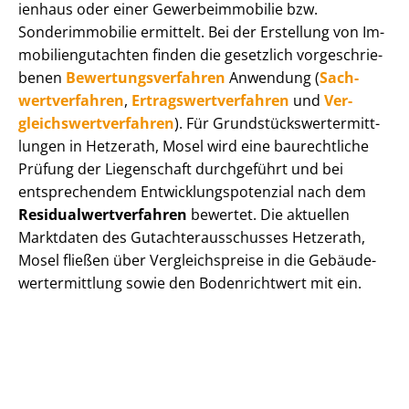
i­en­haus oder einer Ge­wer­be­im­mo­bi­lie bzw.
Sonderimmobilie ermittelt. Bei der Erstellung von Im­
mo­bi­li­en­gut­ach­ten finden die gesetzlich vor­ge­schrie­
be­nen
Be­wer­tungs­ver­fah­ren
Anwendung (
Sach­
wert­ver­fah­ren
,
Er­trags­wert­ver­fah­ren
und
Ver­
gleichs­wert­ver­fah­ren
). Für Grund­stücks­wert­ermitt­
lun­gen in Hetzerath, Mosel wird eine baurechtliche
Prüfung der Liegenschaft durchgeführt und bei
entsprechendem Ent­wick­lungs­po­ten­zi­al nach dem
Re­si­du­al­wert­ver­fah­ren
bewertet. Die aktuellen
Marktdaten des Gut­ach­ter­aus­schus­ses Hetzerath,
Mosel fließen über Ver­gleichs­prei­se in die Ge­bäu­de­
wert­ermitt­lung sowie den Bodenrichtwert mit ein.