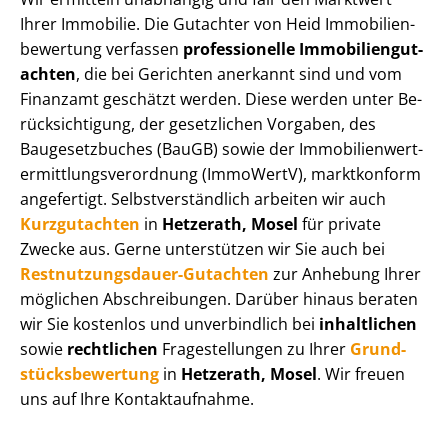
Ihrer Immobilie. Die Gutachter von Heid Im­mo­bi­li­en­
be­wer­tung verfassen
professionelle Im­mo­bi­li­en­gut­
ach­ten
, die bei Gerichten anerkannt sind und vom
Finanzamt geschätzt werden. Diese werden unter Be­
rück­sich­ti­gung, der gesetzlichen Vorgaben, des
Baugesetzbuches (BauGB) sowie der Im­mo­bi­li­en­wert­
ermitt­lungs­ver­ord­nung (ImmoWertV), marktkonform
angefertigt. Selbst­ver­ständ­lich arbeiten wir auch
Kurzgutachten
in
Hetzerath, Mosel
für private
Zwecke aus. Gerne unterstützen wir Sie auch bei
Rest­nut­zungs­dau­er-Gutachten
zur Anhebung Ihrer
möglichen Abschreibungen. Darüber hinaus beraten
wir Sie kostenlos und unverbindlich bei
inhaltlichen
sowie
rechtlichen
Fragestellungen zu Ihrer
Grund­
stücks­be­wer­tung
in
Hetzerath, Mosel
. Wir freuen
uns auf Ihre Kontaktaufnahme.