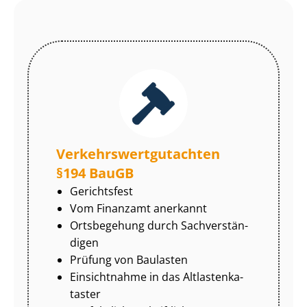
Ver­kehrs­wert­gut­ach­ten
§194 BauGB
Gerichtsfest
Vom Finanzamt anerkannt
Ortsbegehung durch Sach­ver­stän­
di­gen
Prüfung von Baulasten
Einsichtnahme in das Alt­las­ten­ka­
tas­ter