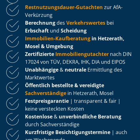
Rest­nut­zungs­dau­er-Gutachten
zur AfA-
Verkürzung
Berechnung
des
Verkehrswertes
bei
Erbschaft
und
Scheidung
Immobilien-Kaufberatung
in Hetzerath,
Mosel & Umgebung
Zertifizierte
Im­mo­bi­li­en­gut­ach­ter
nach DIN
17024 von TÜV, DEKRA, IHK, DIA und EIPOS
Unabhängige
&
neutrale
Ermittlung des
Marktwertes
Öffentlich bestellte & vereidigte
Sachverständige
in Hetzerath, Mosel
Fest­preis­ga­ran­tie
| transparent & fair |
keine versteckten Kosten
Kostenlose
&
unverbindliche Beratung
durch Sachverständige
Kurzfristige Be­sich­ti­gungs­ter­mi­ne
| auch
am Wochenende