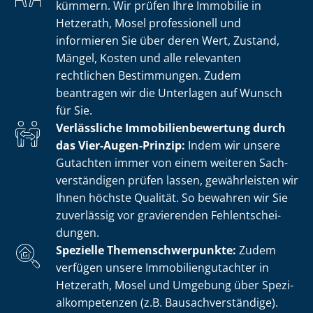
kümmern. Wir prüfen Ihre Immobilie in
Hetzerath, Mosel professionell und
informieren Sie über deren Wert, Zustand,
Mängel, Kosten und alle relevanten
rechtlichen Bestimmungen. Zudem
beantragen wir die Unterlagen auf Wunsch
für Sie.
Verlässliche Im­mo­bi­li­en­be­wer­tung durch
das Vier-Augen-Prinzip:
Indem wir unsere
Gutachten immer von einem weiteren Sach­
ver­stän­di­gen prüfen lassen, gewährleisten wir
Ihnen höchste Qualität. So bewahren wir Sie
zuverlässig vor gravierenden Fehl­ent­schei­
dun­gen.
Spezielle The­men­schwer­punk­te:
Zudem
verfügen unsere Im­mo­bi­li­en­gut­ach­ter in
Hetzerath, Mosel und Umgebung über Spe­zi­
al­kom­pe­ten­zen (z.B. Bau­sach­ver­stän­di­ge).