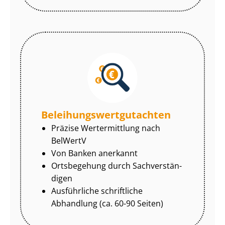
Be­lei­hungs­wert­gut­ach­ten
Präzise Wertermittlung nach
BelWertV
Von Banken anerkannt
Ortsbegehung durch Sach­ver­stän­
di­gen
Ausführliche schriftliche
Abhandlung (ca. 60-90 Seiten)