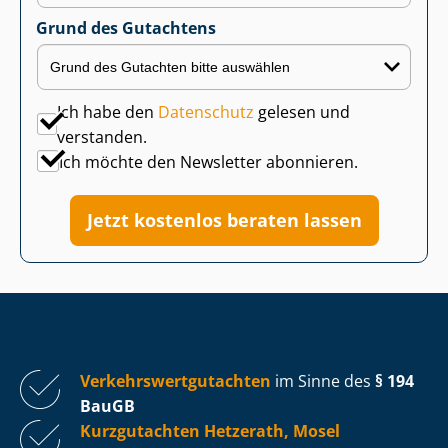
Grund des Gutachtens
Ich habe den
Datenschutz
gelesen und
verstanden.
Ich möchte den Newsletter abonnieren.
Jetzt kostenlos beraten lassen
Ver­kehrs­wert­gut­ach­ten
im Sinne des
§ 194
BauGB
Kurzgutachten Hetzerath, Mosel