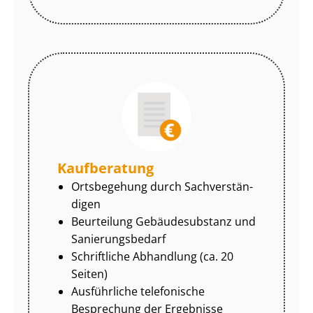
Kaufberatung
Ortsbegehung durch Sach­ver­stän­
di­gen
Beurteilung Gebäudesubstanz und
Sa­nie­rungs­be­darf
Schriftliche Abhandlung (ca. 20
Seiten)
Ausführliche telefonische
Besprechung der Ergebnisse