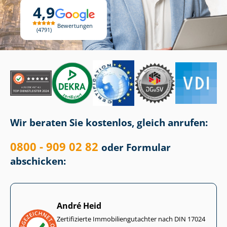
4,9
Bewertungen
4791
Wir beraten Sie kostenlos, gleich anrufen:
0800 - 909 02 82
oder Formular
abschicken:
André Heid
Zertifizierte Im­mo­bi­li­en­gut­ach­ter nach DIN 17024