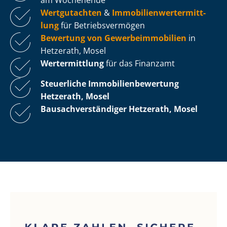
Wertgutachten
&
Im­mo­bi­li­en­wert­ermitt­
lung
für Be­triebs­ver­mö­gen
Bewertung von Ge­wer­be­im­mo­bi­li­en
in
Hetzerath, Mosel
Wertermittlung
für das Finanzamt
Steuerliche Im­mo­bi­li­en­be­wer­tung
Hetzerath, Mosel
Bau­sach­ver­stän­di­ger Hetzerath, Mosel