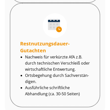
Rest­nut­zungs­dau­er-
Gutachten
Nachweis für verkürzte AfA z.B.
durch technischen Verschleiß oder
wirtschaftliche Entwertung.
Ortsbegehung durch Sach­ver­stän­
di­gen.
Ausführliche schriftliche
Abhandlung (ca. 30-50 Seiten)