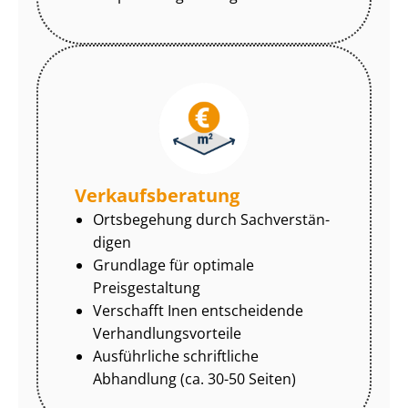
Ver­kaufs­be­ra­tung
Ortsbegehung durch Sach­ver­stän­
di­gen
Grundlage für optimale
Preisgestaltung
Verschafft Inen entscheidende
Ver­hand­lungs­vor­tei­le
Ausführliche schriftliche
Abhandlung (ca. 30-50 Seiten)