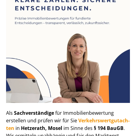
Als
Sachverständige
für Im­mo­bi­li­en­be­wer­tung
erstellen und prüfen wir für Sie
Ver­kehrs­wert­gut­ach­
ten
in
Hetzerath, Mosel
im Sinne des
§ 194 BauGB
.
Wir ermitteln unabhängig und fair den Marktwert