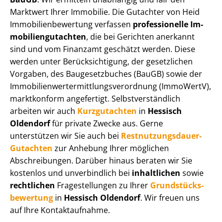
Marktwert Ihrer Immobilie. Die Gutachter von Heid
Im­mo­bi­li­en­be­wer­tung verfassen
professionelle Im­
mo­bi­li­en­gut­ach­ten
, die bei Gerichten anerkannt
sind und vom Finanzamt geschätzt werden. Diese
werden unter Be­rück­sich­ti­gung, der gesetzlichen
Vorgaben, des Baugesetzbuches (BauGB) sowie der
Im­mo­bi­li­en­wert­ermitt­lungs­ver­ord­nung (ImmoWertV),
marktkonform angefertigt. Selbst­ver­ständ­lich
arbeiten wir auch
Kurzgutachten
in
Hessisch
Oldendorf
für private Zwecke aus. Gerne
unterstützen wir Sie auch bei
Rest­nut­zungs­dau­er-
Gutachten
zur Anhebung Ihrer möglichen
Abschreibungen. Darüber hinaus beraten wir Sie
kostenlos und unverbindlich bei
inhaltlichen
sowie
rechtlichen
Fragestellungen zu Ihrer
Grund­stücks­
be­wer­tung
in
Hessisch Oldendorf
. Wir freuen uns
auf Ihre Kontaktaufnahme.