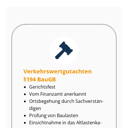
Ver­kehrs­wert­gut­ach­ten
§194 BauGB
Gerichtsfest
Vom Finanzamt anerkannt
Ortsbegehung durch Sach­ver­stän­
di­gen
Prüfung von Baulasten
Einsichtnahme in das Alt­las­ten­ka­