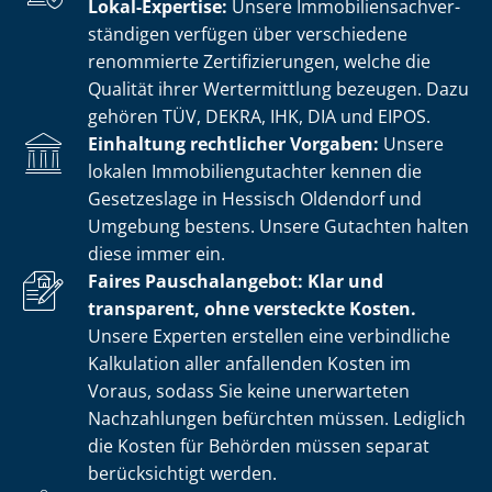
Lokal-Expertise:
Unsere Im­mo­bi­li­en­sach­ver­
stän­di­gen verfügen über verschiedene
renommierte Zer­ti­fi­zie­run­gen, welche die
Qualität ihrer Wertermittlung bezeugen. Dazu
gehören TÜV, DEKRA, IHK, DIA und EIPOS.
Einhaltung rechtlicher Vorgaben:
Unsere
lokalen Im­mo­bi­li­en­gut­ach­ter kennen die
Gesetzeslage in Hessisch Oldendorf und
Umgebung bestens. Unsere Gutachten halten
diese immer ein.
Faires Pauschalangebot: Klar und
transparent, ohne versteckte Kosten.
Unsere Experten erstellen eine verbindliche
Kalkulation aller anfallenden Kosten im
Voraus, sodass Sie keine unerwarteten
Nachzahlungen befürchten müssen. Lediglich
die Kosten für Behörden müssen separat
berücksichtigt werden.