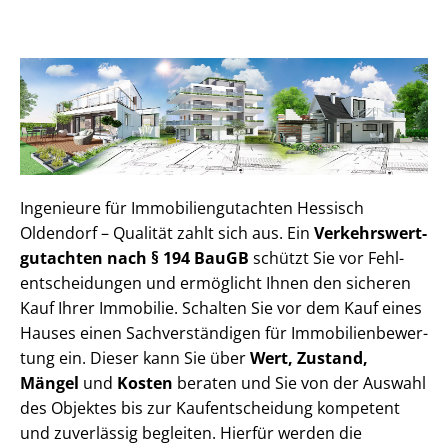
Ingenieure für Im­mo­bi­li­en­gut­ach­ten Hessisch
Oldendorf – Qualität zahlt sich aus. Ein
Ver­kehrs­wert­
gut­ach­ten nach § 194 BauGB
schützt Sie vor Fehl­
ent­schei­dun­gen und ermöglicht Ihnen den sicheren
Kauf Ihrer Immobilie. Schalten Sie vor dem Kauf eines
Hauses einen Sach­ver­stän­di­gen für Im­mo­bi­li­en­be­wer­
tung ein. Dieser kann Sie über
Wert, Zustand,
Mängel
und
Kosten
beraten und Sie von der Auswahl
des Objektes bis zur Kauf­ent­schei­dung kompetent
und zuverlässig begleiten. Hierfür werden die