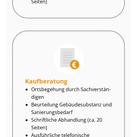
Seiten)
Kaufberatung
Ortsbegehung durch Sach­ver­stän­
di­gen
Beurteilung Gebäudesubstanz und
Sa­nie­rungs­be­darf
Schriftliche Abhandlung (ca. 20
Seiten)
Ausführliche telefonische