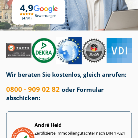
4,9
Bewertungen
4791
Wir beraten Sie kostenlos, gleich anrufen:
0800 - 909 02 82
oder Formular
abschicken:
André Heid
Zertifizierte Im­mo­bi­li­en­gut­ach­ter nach DIN 17024