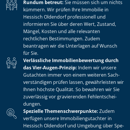
Rundum betreut:
Sie müssen sich um nichts
kümmern. Wir prüfen Ihre Immobilie in
Hessisch Oldendorf professionell und
informieren Sie über deren Wert, Zustand,
Mängel, Kosten und alle relevanten
rechtlichen Bestimmungen. Zudem
beantragen wir die Unterlagen auf Wunsch
für Sie.
Verlässliche Im­mo­bi­li­en­be­wer­tung durch
das Vier-Augen-Prinzip:
Indem wir unsere
Gutachten immer von einem weiteren Sach­
ver­stän­di­gen prüfen lassen, gewährleisten wir
Ihnen höchste Qualität. So bewahren wir Sie
zuverlässig vor gravierenden Fehl­ent­schei­
dun­gen.
Spezielle The­men­schwer­punk­te:
Zudem
verfügen unsere Im­mo­bi­li­en­gut­ach­ter in
Hessisch Oldendorf und Umgebung über Spe­