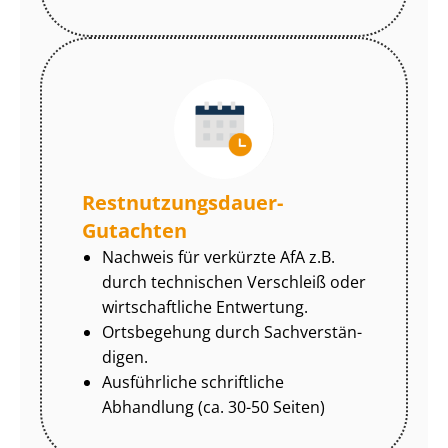
Rest­nut­zungs­dau­er-
Gutachten
Nachweis für verkürzte AfA z.B.
durch technischen Verschleiß oder
wirtschaftliche Entwertung.
Ortsbegehung durch Sach­ver­stän­
di­gen.
Ausführliche schriftliche
Abhandlung (ca. 30-50 Seiten)