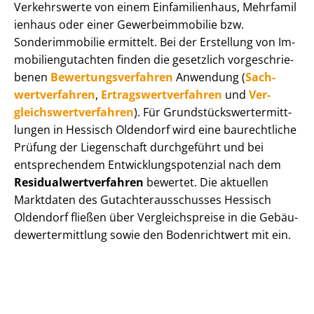
Verkehrswerte von einem Einfamilienhaus, Mehr­fa­mi­l
i­en­haus oder einer Ge­wer­be­im­mo­bi­lie bzw.
Sonderimmobilie ermittelt. Bei der Erstellung von Im­
mo­bi­li­en­gut­ach­ten finden die gesetzlich vor­ge­schrie­
be­nen
Be­wer­tungs­ver­fah­ren
Anwendung (
Sach­
wert­ver­fah­ren
,
Er­trags­wert­ver­fah­ren
und
Ver­
gleichs­wert­ver­fah­ren
). Für Grund­stücks­wert­ermitt­
lun­gen in Hessisch Oldendorf wird eine baurechtliche
Prüfung der Liegenschaft durchgeführt und bei
entsprechendem Ent­wick­lungs­po­ten­zi­al nach dem
Re­si­du­al­wert­ver­fah­ren
bewertet. Die aktuellen
Marktdaten des Gut­ach­ter­aus­schus­ses Hessisch
Oldendorf fließen über Ver­gleichs­prei­se in die Ge­bäu­
de­wert­ermitt­lung sowie den Bodenrichtwert mit ein.