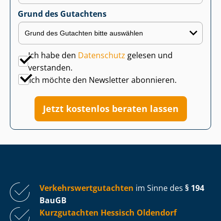
Grund des Gutachtens
Ich habe den
Datenschutz
gelesen und
verstanden.
Ich möchte den Newsletter abonnieren.
Jetzt kostenlos beraten lassen
Ver­kehrs­wert­gut­ach­ten
im Sinne des
§ 194
BauGB
Kurzgutachten Hessisch Oldendorf