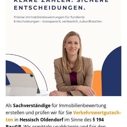
Als
Sachverständige
für Im­mo­bi­li­en­be­wer­tung
erstellen und prüfen wir für Sie
Ver­kehrs­wert­gut­ach­
ten
in
Hessisch Oldendorf
im Sinne des
§ 194
BauGB
. Wir ermitteln unabhängig und fair den