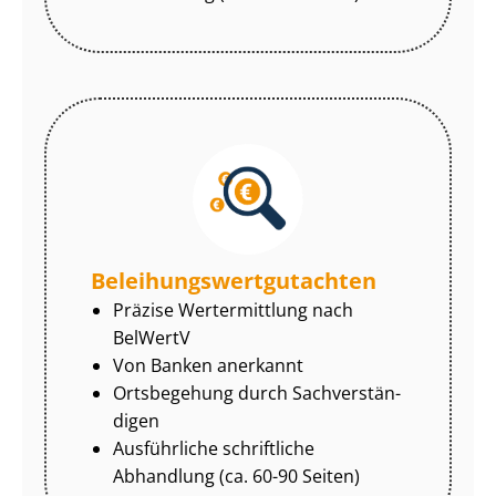
Be­lei­hungs­wert­gut­ach­ten
Präzise Wertermittlung nach
BelWertV
Von Banken anerkannt
Ortsbegehung durch Sach­ver­stän­
di­gen
Ausführliche schriftliche
Abhandlung (ca. 60-90 Seiten)