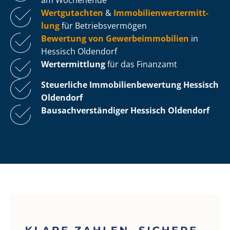
Wertgutachten
&
Im­mo­bi­li­en­wert­ermitt­
lung
für Be­triebs­ver­mö­gen
Bewertung von Ge­wer­be­im­mo­bi­li­en
in
Hessisch Oldendorf
Wertermittlung
für das Finanzamt
Steuerliche Im­mo­bi­li­en­be­wer­tung
Hessisch
Oldendorf
Bau­sach­ver­stän­di­ger Hessisch Oldendorf