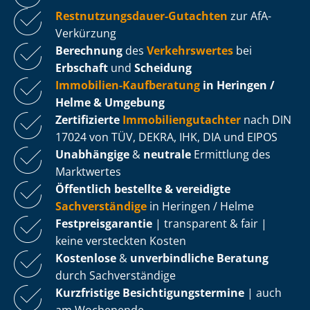
Rest­nut­zungs­dau­er-Gutachten
zur AfA-
Verkürzung
Berechnung
des
Verkehrswertes
bei
Erbschaft
und
Scheidung
Immobilien-Kaufberatung
in Heringen /
Helme & Umgebung
Zertifizierte
Im­mo­bi­li­en­gut­ach­ter
nach DIN
17024 von TÜV, DEKRA, IHK, DIA und EIPOS
Unabhängige
&
neutrale
Ermittlung des
Marktwertes
Öffentlich bestellte & vereidigte
Sachverständige
in Heringen / Helme
Fest­preis­ga­ran­tie
| transparent & fair |
keine versteckten Kosten
Kostenlose
&
unverbindliche Beratung
durch Sachverständige
Kurzfristige Be­sich­ti­gungs­ter­mi­ne
| auch
am Wochenende