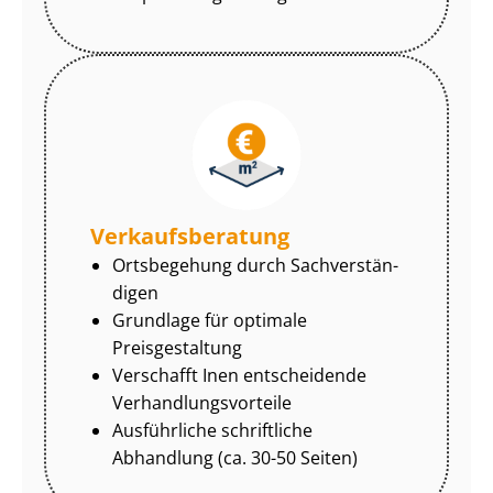
Ver­kaufs­be­ra­tung
Ortsbegehung durch Sach­ver­stän­
di­gen
Grundlage für optimale
Preisgestaltung
Verschafft Inen entscheidende
Ver­hand­lungs­vor­tei­le
Ausführliche schriftliche
Abhandlung (ca. 30-50 Seiten)