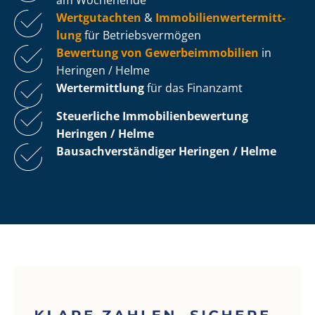
Wertgutachten
&
Im­mo­bi­li­en­wert­ermitt­
lung
für Be­triebs­ver­mö­gen
Bewertung von Ge­wer­be­im­mo­bi­li­en
in
Heringen / Helme
Wertermittlung
für das Finanzamt
Steuerliche Im­mo­bi­li­en­be­wer­tung
Heringen / Helme
Bau­sach­ver­stän­di­ger Heringen / Helme