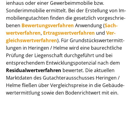
i­en­haus oder einer Ge­wer­be­im­mo­bi­lie bzw.
Sonderimmobilie ermittelt. Bei der Erstellung von Im­
mo­bi­li­en­gut­ach­ten finden die gesetzlich vor­ge­schrie­
be­nen
Be­wer­tungs­ver­fah­ren
Anwendung (
Sach­
wert­ver­fah­ren
,
Er­trags­wert­ver­fah­ren
und
Ver­
gleichs­wert­ver­fah­ren
). Für Grund­stücks­wert­ermitt­
lun­gen in Heringen / Helme wird eine baurechtliche
Prüfung der Liegenschaft durchgeführt und bei
entsprechendem Ent­wick­lungs­po­ten­zi­al nach dem
Re­si­du­al­wert­ver­fah­ren
bewertet. Die aktuellen
Marktdaten des Gut­ach­ter­aus­schus­ses Heringen /
Helme fließen über Ver­gleichs­prei­se in die Ge­bäu­de­
wert­ermitt­lung sowie den Bodenrichtwert mit ein.