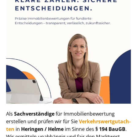
Als
Sachverständige
für Im­mo­bi­li­en­be­wer­tung
erstellen und prüfen wir für Sie
Ver­kehrs­wert­gut­ach­
ten
in
Heringen / Helme
im Sinne des
§ 194 BauGB
.
Wir ermitteln unabhängig und fair den Marktwert