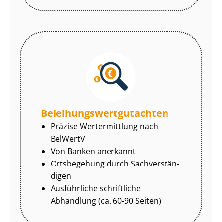
Be­lei­hungs­wert­gut­ach­ten
Präzise Wertermittlung nach
BelWertV
Von Banken anerkannt
Ortsbegehung durch Sach­ver­stän­
di­gen
Ausführliche schriftliche
Abhandlung (ca. 60-90 Seiten)