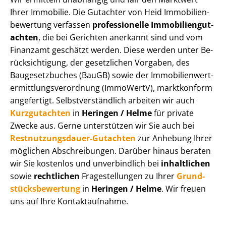
Ihrer Immobilie. Die Gutachter von Heid Im­mo­bi­li­en­
be­wer­tung verfassen
professionelle Im­mo­bi­li­en­gut­
ach­ten
, die bei Gerichten anerkannt sind und vom
Finanzamt geschätzt werden. Diese werden unter Be­
rück­sich­ti­gung, der gesetzlichen Vorgaben, des
Baugesetzbuches (BauGB) sowie der Im­mo­bi­li­en­wert­
ermitt­lungs­ver­ord­nung (ImmoWertV), marktkonform
angefertigt. Selbst­ver­ständ­lich arbeiten wir auch
Kurzgutachten
in
Heringen / Helme
für private
Zwecke aus. Gerne unterstützen wir Sie auch bei
Rest­nut­zungs­dau­er-Gutachten
zur Anhebung Ihrer
möglichen Abschreibungen. Darüber hinaus beraten
wir Sie kostenlos und unverbindlich bei
inhaltlichen
sowie
rechtlichen
Fragestellungen zu Ihrer
Grund­
stücks­be­wer­tung
in
Heringen / Helme
. Wir freuen
uns auf Ihre Kontaktaufnahme.