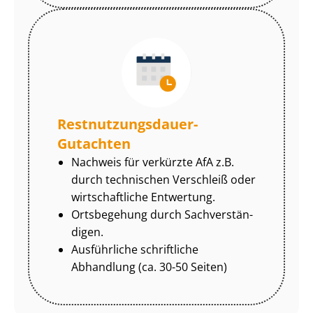
Rest­nut­zungs­dau­er-
Gutachten
Nachweis für verkürzte AfA z.B.
durch technischen Verschleiß oder
wirtschaftliche Entwertung.
Ortsbegehung durch Sach­ver­stän­
di­gen.
Ausführliche schriftliche
Abhandlung (ca. 30-50 Seiten)