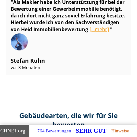
Als Makler habe ich Unterstützung für bei der
Bewertung einer Ge­wer­be­im­mo­bi­lie benötigt,
da ich dort nicht ganz soviel Erfahrung besitze.
Hierbei wurde ich von den Sach­ver­stän­di­gen
von Heid Im­mo­bi­li­en­be­wer­tung
[...mehr]
Stefan Kuhn
vor 3 Monaten
Gebäudearten, die wir für Sie
bewerten
SEHR GUT
ICHNET
.org
764 Bewertungen
Hinweise