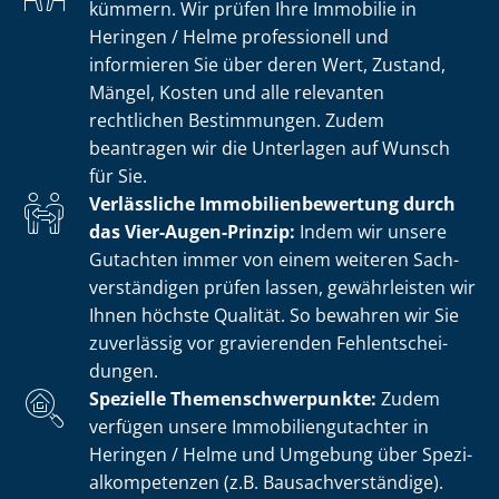
kümmern. Wir prüfen Ihre Immobilie in
Heringen / Helme professionell und
informieren Sie über deren Wert, Zustand,
Mängel, Kosten und alle relevanten
rechtlichen Bestimmungen. Zudem
beantragen wir die Unterlagen auf Wunsch
für Sie.
Verlässliche Im­mo­bi­li­en­be­wer­tung durch
das Vier-Augen-Prinzip:
Indem wir unsere
Gutachten immer von einem weiteren Sach­
ver­stän­di­gen prüfen lassen, gewährleisten wir
Ihnen höchste Qualität. So bewahren wir Sie
zuverlässig vor gravierenden Fehl­ent­schei­
dun­gen.
Spezielle The­men­schwer­punk­te:
Zudem
verfügen unsere Im­mo­bi­li­en­gut­ach­ter in
Heringen / Helme und Umgebung über Spe­zi­
al­kom­pe­ten­zen (z.B. Bau­sach­ver­stän­di­ge).