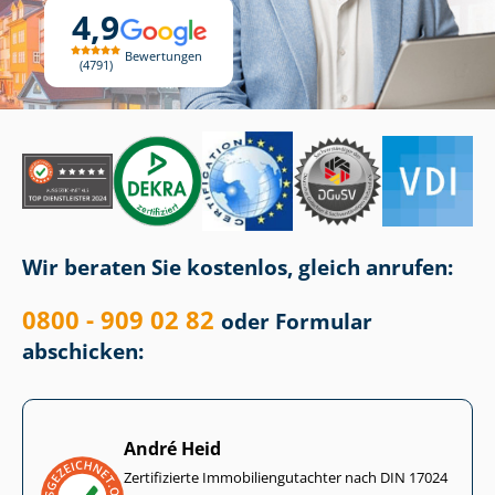
4,9
Bewertungen
4791
Wir beraten Sie kostenlos, gleich anrufen:
0800 - 909 02 82
oder Formular
abschicken:
André Heid
Zertifizierte Im­mo­bi­li­en­gut­ach­ter nach DIN 17024