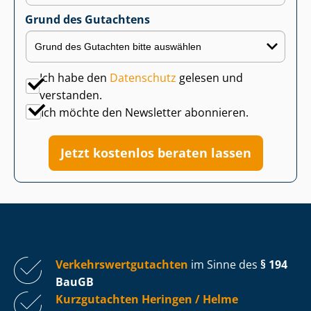
Grund des Gutachtens
Ich habe den
Datenschutz
gelesen und
verstanden.
Ich möchte den Newsletter abonnieren.
Jetzt kostenlos beraten lassen
Ver­kehrs­wert­gut­ach­ten
im Sinne des
§ 194
BauGB
Kurzgutachten Heringen / Helme