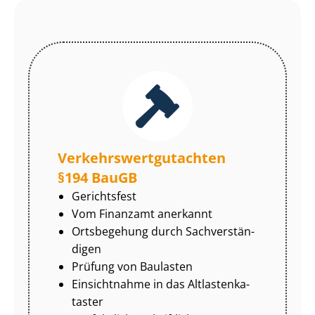
Ver­kehrs­wert­gut­ach­ten
§194 BauGB
Gerichtsfest
Vom Finanzamt anerkannt
Ortsbegehung durch Sach­ver­stän­
di­gen
Prüfung von Baulasten
Einsichtnahme in das Alt­las­ten­ka­
tas­ter