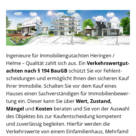
Ingenieure für Im­mo­bi­li­en­gut­ach­ten Heringen /
Helme – Qualität zahlt sich aus. Ein
Ver­kehrs­wert­gut­
ach­ten nach § 194 BauGB
schützt Sie vor Fehl­ent­
schei­dun­gen und ermöglicht Ihnen den sicheren Kauf
Ihrer Immobilie. Schalten Sie vor dem Kauf eines
Hauses einen Sach­ver­stän­di­gen für Im­mo­bi­li­en­be­wer­
tung ein. Dieser kann Sie über
Wert, Zustand,
Mängel
und
Kosten
beraten und Sie von der Auswahl
des Objektes bis zur Kauf­ent­schei­dung kompetent
und zuverlässig begleiten. Hierfür werden die
Verkehrswerte von einem Einfamilienhaus, Mehr­fa­mi­l