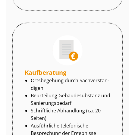
Kaufberatung
Ortsbegehung durch Sach­ver­stän­
di­gen
Beurteilung Gebäudesubstanz und
Sa­nie­rungs­be­darf
Schriftliche Abhandlung (ca. 20
Seiten)
Ausführliche telefonische
Besprechung der Ergebnisse