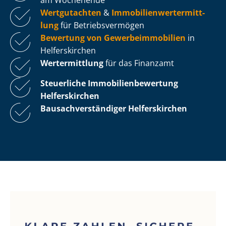
Wertgutachten
&
Im­mo­bi­li­en­wert­ermitt­
lung
für Be­triebs­ver­mö­gen
Bewertung von Ge­wer­be­im­mo­bi­li­en
in
Helferskirchen
Wertermittlung
für das Finanzamt
Steuerliche Im­mo­bi­li­en­be­wer­tung
Helferskirchen
Bau­sach­ver­stän­di­ger Helferskirchen