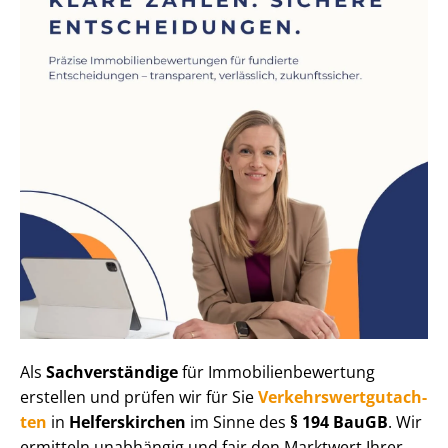
Als
Sachverständige
für Im­mo­bi­li­en­be­wer­tung
erstellen und prüfen wir für Sie
Ver­kehrs­wert­gut­ach­
ten
in
Helferskirchen
im Sinne des
§ 194 BauGB
. Wir
ermitteln unabhängig und fair den Marktwert Ihrer