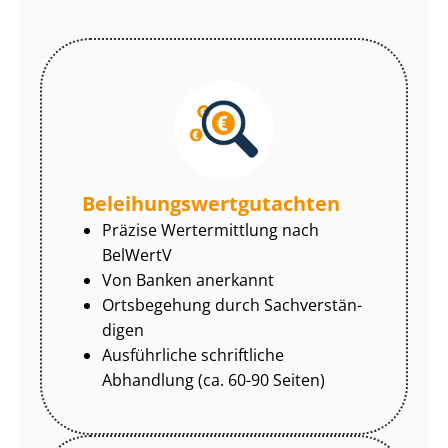
Be­lei­hungs­wert­gut­ach­ten
Präzise Wertermittlung nach
BelWertV
Von Banken anerkannt
Ortsbegehung durch Sach­ver­stän­
di­gen
Ausführliche schriftliche
Abhandlung (ca. 60-90 Seiten)