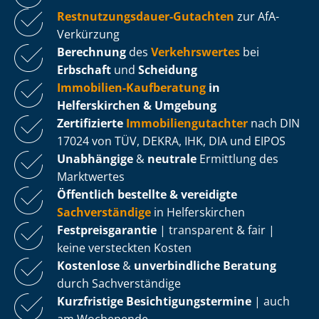
Rest­nut­zungs­dau­er-Gutachten
zur AfA-
Verkürzung
Berechnung
des
Verkehrswertes
bei
Erbschaft
und
Scheidung
Immobilien-Kaufberatung
in
Helferskirchen & Umgebung
Zertifizierte
Im­mo­bi­li­en­gut­ach­ter
nach DIN
17024 von TÜV, DEKRA, IHK, DIA und EIPOS
Unabhängige
&
neutrale
Ermittlung des
Marktwertes
Öffentlich bestellte & vereidigte
Sachverständige
in Helferskirchen
Fest­preis­ga­ran­tie
| transparent & fair |
keine versteckten Kosten
Kostenlose
&
unverbindliche Beratung
durch Sachverständige
Kurzfristige Be­sich­ti­gungs­ter­mi­ne
| auch
am Wochenende