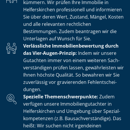
kümmern. Wir prüfen Ihre Immobilie in
Helferskirchen professionell und informieren
Sie über deren Wert, Zustand, Mängel, Kosten
und alle relevanten rechtlichen
Bestimmungen. Zudem beantragen wir die
Unterlagen auf Wunsch für Sie.
Verlässliche Im­mo­bi­li­en­be­wer­tung durch
das Vier-Augen-Prinzip:
Indem wir unsere
Gutachten immer von einem weiteren Sach­
ver­stän­di­gen prüfen lassen, gewährleisten wir
Ihnen höchste Qualität. So bewahren wir Sie
zuverlässig vor gravierenden Fehl­ent­schei­
dun­gen.
Spezielle The­men­schwer­punk­te:
Zudem
verfügen unsere Im­mo­bi­li­en­gut­ach­ter in
Helferskirchen und Umgebung über Spe­zi­al­
kom­pe­ten­zen (z.B. Bau­sach­ver­stän­di­ge). Das
heißt: Wir suchen nicht irgendeinen