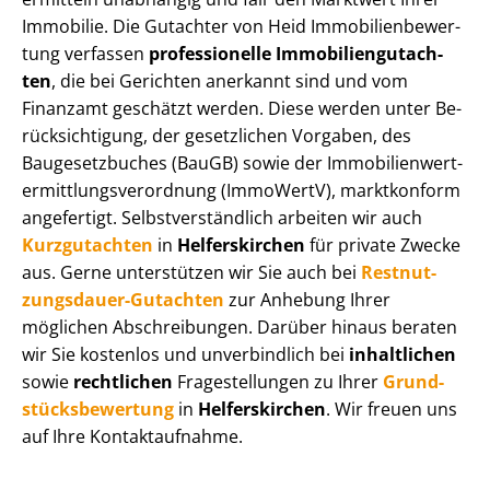
Immobilie. Die Gutachter von Heid Im­mo­bi­li­en­be­wer­
tung verfassen
professionelle Im­mo­bi­li­en­gut­ach­
ten
, die bei Gerichten anerkannt sind und vom
Finanzamt geschätzt werden. Diese werden unter Be­
rück­sich­ti­gung, der gesetzlichen Vorgaben, des
Baugesetzbuches (BauGB) sowie der Im­mo­bi­li­en­wert­
ermitt­lungs­ver­ord­nung (ImmoWertV), marktkonform
angefertigt. Selbst­ver­ständ­lich arbeiten wir auch
Kurzgutachten
in
Helferskirchen
für private Zwecke
aus. Gerne unterstützen wir Sie auch bei
Rest­nut­
zungs­dau­er-Gutachten
zur Anhebung Ihrer
möglichen Abschreibungen. Darüber hinaus beraten
wir Sie kostenlos und unverbindlich bei
inhaltlichen
sowie
rechtlichen
Fragestellungen zu Ihrer
Grund­
stücks­be­wer­tung
in
Helferskirchen
. Wir freuen uns
auf Ihre Kontaktaufnahme.