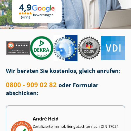
4,9
Bewertungen
4791
Wir beraten Sie kostenlos, gleich anrufen:
0800 - 909 02 82
oder Formular
abschicken:
André Heid
Zertifizierte Im­mo­bi­li­en­gut­ach­ter nach DIN 17024