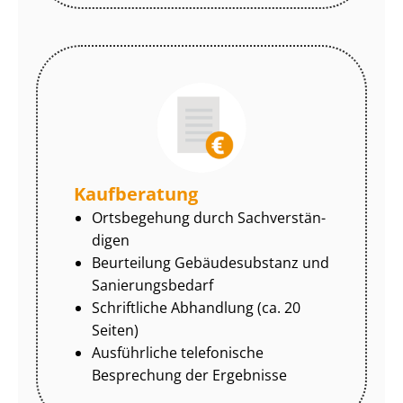
Kaufberatung
Ortsbegehung durch Sach­ver­stän­
di­gen
Beurteilung Gebäudesubstanz und
Sa­nie­rungs­be­darf
Schriftliche Abhandlung (ca. 20
Seiten)
Ausführliche telefonische
Besprechung der Ergebnisse