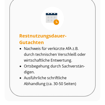
Rest­nut­zungs­dau­er-
Gutachten
Nachweis für verkürzte AfA z.B.
durch technischen Verschleiß oder
wirtschaftliche Entwertung.
Ortsbegehung durch Sach­ver­stän­
di­gen.
Ausführliche schriftliche
Abhandlung (ca. 30-50 Seiten)