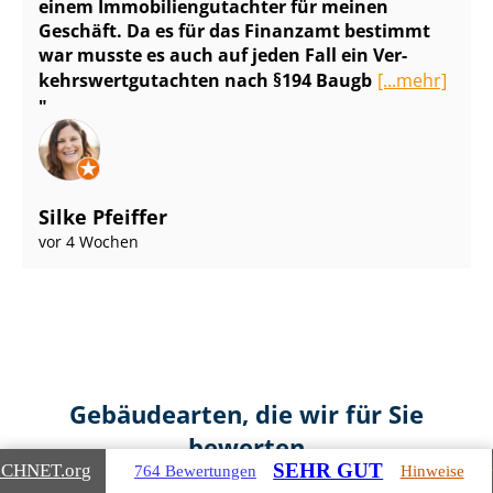
einem Im­mo­bi­li­en­gut­ach­ter für meinen
Geschäft. Da es für das Finanzamt bestimmt
war musste es auch auf jeden Fall ein Ver­
kehrs­wert­gut­ach­ten nach §194 Baugb
[...mehr]
Silke Pfeiffer
vor 4 Wochen
Gebäudearten, die wir für Sie
bewerten
SEHR GUT
ICHNET
.org
764 Bewertungen
Hinweise