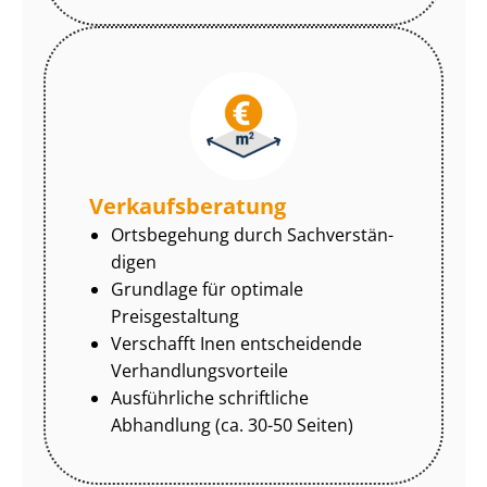
Ver­kaufs­be­ra­tung
Ortsbegehung durch Sach­ver­stän­
di­gen
Grundlage für optimale
Preisgestaltung
Verschafft Inen entscheidende
Ver­hand­lungs­vor­tei­le
Ausführliche schriftliche
Abhandlung (ca. 30-50 Seiten)