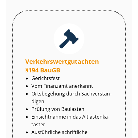
Ver­kehrs­wert­gut­ach­ten
§194 BauGB
Gerichtsfest
Vom Finanzamt anerkannt
Ortsbegehung durch Sach­ver­stän­
di­gen
Prüfung von Baulasten
Einsichtnahme in das Alt­las­ten­ka­
tas­ter
Ausführliche schriftliche