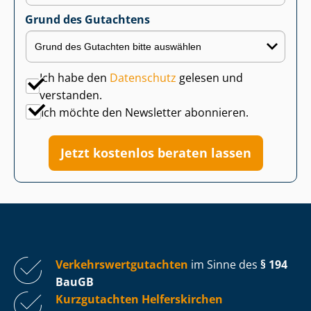
Grund des Gutachtens
Ich habe den
Datenschutz
gelesen und
verstanden.
Ich möchte den Newsletter abonnieren.
Jetzt kostenlos beraten lassen
Ver­kehrs­wert­gut­ach­ten
im Sinne des
§ 194
BauGB
Kurzgutachten Helferskirchen