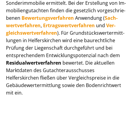
Sonderimmobilie ermittelt. Bei der Erstellung von Im­
mo­bi­li­en­gut­ach­ten finden die gesetzlich vor­ge­schrie­
be­nen
Be­wer­tungs­ver­fah­ren
Anwendung (
Sach­
wert­ver­fah­ren
,
Er­trags­wert­ver­fah­ren
und
Ver­
gleichs­wert­ver­fah­ren
). Für Grund­stücks­wert­ermitt­
lun­gen in Helferskirchen wird eine baurechtliche
Prüfung der Liegenschaft durchgeführt und bei
entsprechendem Ent­wick­lungs­po­ten­zi­al nach dem
Re­si­du­al­wert­ver­fah­ren
bewertet. Die aktuellen
Marktdaten des Gut­ach­ter­aus­schus­ses
Helferskirchen fließen über Ver­gleichs­prei­se in die
Ge­bäu­de­wert­ermitt­lung sowie den Bodenrichtwert
mit ein.