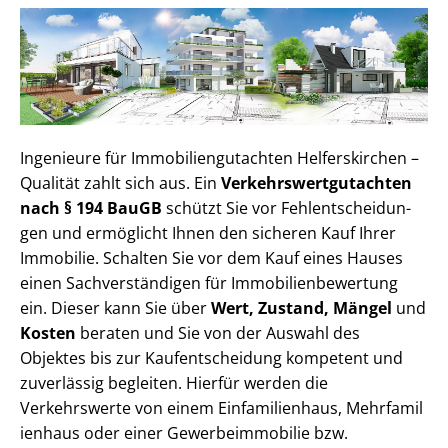
Ingenieure für Im­mo­bi­li­en­gut­ach­ten Helferskirchen –
Qualität zahlt sich aus. Ein
Ver­kehrs­wert­gut­ach­ten
nach § 194 BauGB
schützt Sie vor Fehl­ent­schei­dun­
gen und ermöglicht Ihnen den sicheren Kauf Ihrer
Immobilie. Schalten Sie vor dem Kauf eines Hauses
einen Sach­ver­stän­di­gen für Im­mo­bi­li­en­be­wer­tung
ein. Dieser kann Sie über
Wert, Zustand, Mängel
und
Kosten
beraten und Sie von der Auswahl des
Objektes bis zur Kauf­ent­schei­dung kompetent und
zuverlässig begleiten. Hierfür werden die
Verkehrswerte von einem Einfamilienhaus, Mehr­fa­mi­l
i­en­haus oder einer Ge­wer­be­im­mo­bi­lie bzw.