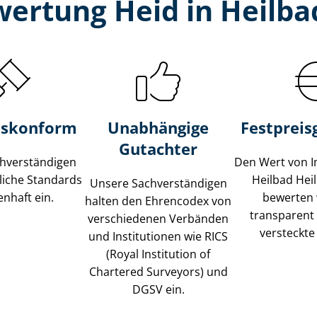
ertung Heid in Heilba
s­konform
Unabhängige
Festpreis​
Gutachter
­ver­stän­di­gen
Den Wert von I
liche Standards
Heilbad Hei
Unsere Sach­ver­stän­di­gen
nhaft ein.
bewerten w
halten den Ehrencodex von
transparent
verschiedenen Verbänden
versteckte
und Institutionen wie RICS
(Royal Institution of
Chartered Surveyors) und
DGSV ein.