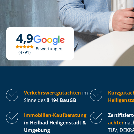
4,9
Bewertungen
4791
Ver­kehrs­wert­gut­ach­ten
im
Kurzgutac
Sinne des
§ 194 BauGB
Heiligenst
Immobilien-Kaufberatung
Zertifiziert
in Heilbad Heiligenstadt &
ach­ter
nach
Umgebung
TÜV, DEKRA