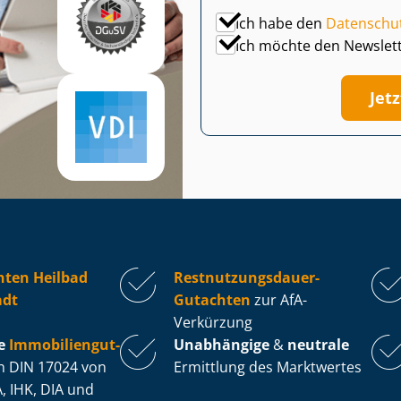
Ich habe den
Datenschu
Ich möchte den Newslet
Jet
hten Heilbad
Rest­nut­zungs­dau­er-
adt
Gutachten
zur AfA-
Verkürzung
e
Im­mo­bi­li­en­gut­
Unabhängige
&
neutrale
 DIN 17024 von
Ermittlung des Marktwertes
, IHK, DIA und