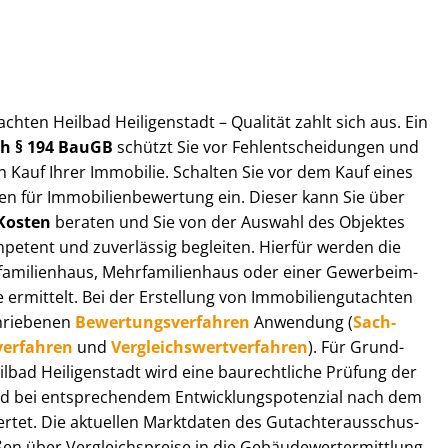
t­ach­ten Heilbad Heiligenstadt – Qualität zahlt sich aus. Ein
ach § 194 BauGB
schützt Sie vor Fehl­ent­schei­dun­gen und
 Kauf Ihrer Immobilie. Schalten Sie vor dem Kauf eines
n für Im­mo­bi­li­en­be­wer­tung ein. Dieser kann Sie über
Kosten
beraten und Sie von der Auswahl des Objektes
ompetent und zuverlässig begleiten. Hierfür werden die
ilienhaus, Mehr­fa­mi­li­en­haus oder einer Ge­wer­be­im­
rmittelt. Bei der Erstellung von Im­mo­bi­li­en­gut­ach­ten
hrie­be­nen
Be­wer­tungs­ver­fah­ren
Anwendung (
Sach­
ver­fah­ren
und
Ver­gleichs­wert­ver­fah­ren
). Für Grund­
Heilbad Heiligenstadt wird eine baurechtliche Prüfung der
 bei entsprechendem Ent­wick­lungs­po­ten­zi­al nach dem
tet. Die aktuellen Marktdaten des Gut­ach­ter­aus­schus­
en über Ver­gleichs­prei­se in die Ge­bäu­de­wert­ermitt­lung