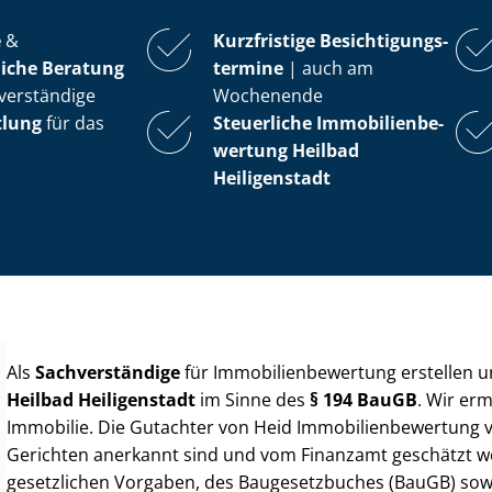
e
&
Kurzfristige Be­sich­ti­gungs­
iche Beratung
ter­mi­ne
| auch am
verständige
Wochenende
tlung
für das
Steuerliche Im­mo­bi­li­en­be­
wer­tung
Heilbad
Heiligenstadt
Als
Sachverständige
für Im­mo­bi­li­en­be­wer­tung erstellen
Heilbad Heiligenstadt
im Sinne des
§ 194 BauGB
. Wir er
Immobilie. Die Gutachter von Heid Im­mo­bi­li­en­be­wer­tung
Gerichten anerkannt sind und vom Finanzamt geschätzt werd
gesetzlichen Vorgaben, des Baugesetzbuches (BauGB) sowie de