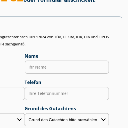
li­en­gut­ach­ter nach DIN 17024 von TÜV, DEKRA, IHK, DIA und EIPOS
lie sachgemäß.
Name
Telefon
Grund des Gutachtens