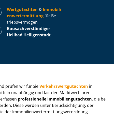
Wertgutachten
&
Im­mo­bi­li­
en­wert­ermitt­lung
für Be­
triebs­ver­mö­gen
Bau­sach­ver­stän­di­ger
Heilbad Heiligenstadt
 und prüfen wir für Sie
Ver­kehrs­wert­gut­ach­ten
in
mitteln unabhängig und fair den Marktwert Ihrer
 verfassen
professionelle Im­mo­bi­li­en­gut­ach­ten
, die bei
en. Diese werden unter Be­rück­sich­ti­gung, der
r Im­mo­bi­li­en­wert­ermitt­lungs­ver­ord­nung