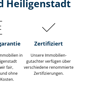
d Heiligenstadt
garantie
Zertifiziert
mmobilien in
Unsere Immobilien­
ligenstadt
gutachter verfügen über
ir fair,
verschiedene renommierte
 und ohne
Zer­ti­fi­zie­run­gen.
 Kosten.