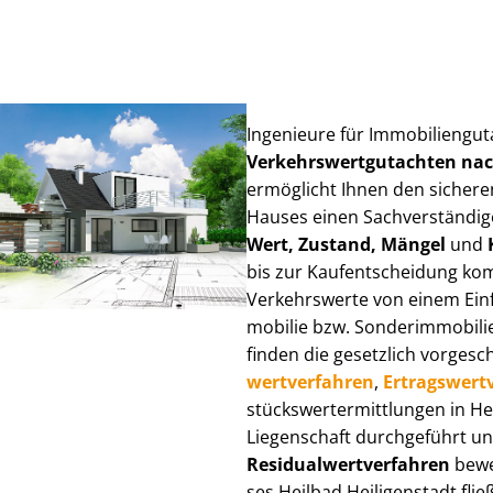
Ingenieure für Im­mo­bi­li­en­gu
Ver­kehrs­wert­gut­ach­ten n
ermöglicht Ihnen den sicheren
Hauses einen Sach­ver­stän­di­ge
Wert, Zustand, Mängel
und
bis zur Kauf­ent­schei­dung k
Verkehrswerte von einem Einfam
mo­bi­lie bzw. Sonderimmobilie e
finden die gesetzlich vor­ge­sc
wert­ver­fah­ren
,
Er­trags­wert­
stücks­wert­ermitt­lun­gen in 
Liegenschaft durchgeführt und
Re­si­du­al­wert­ver­fah­ren
bewer
ses Heilbad Heiligenstadt fließ