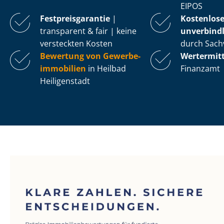
EIPOS
Fest­preis­ga­ran­tie
|
Kostenlos
transparent & fair | keine
unverbindl
versteckten Kosten
durch Sach
Bewertung von Ge­wer­be­
Wertermit
im­mo­bi­li­en
in Heilbad
Finanzamt
Heiligenstadt