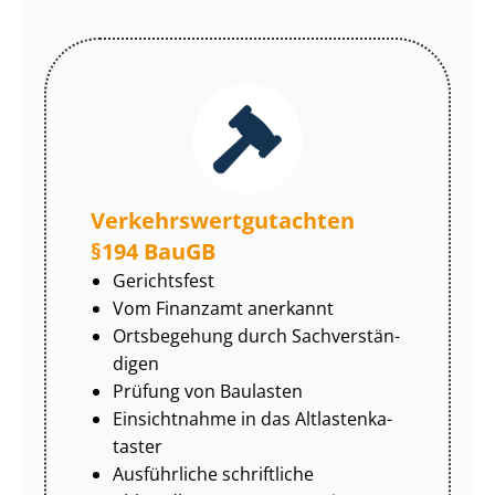
Ver­kehrs­wert­gut­ach­ten
§194 BauGB
Gerichtsfest
Vom Finanzamt anerkannt
Ortsbegehung durch Sach­ver­stän­
di­gen
Prüfung von Baulasten
Einsichtnahme in das Alt­las­ten­ka­
tas­ter
Ausführliche schriftliche