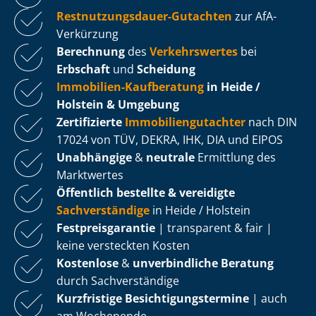
Rest­nut­zungs­dau­er-Gutachten
zur AfA-
Verkürzung
Berechnung
des
Verkehrswertes
bei
Erbschaft
und
Scheidung
Immobilien-Kaufberatung
in Heide /
Holstein & Umgebung
Zertifizierte
Im­mo­bi­li­en­gut­ach­ter
nach DIN
17024 von TÜV, DEKRA, IHK, DIA und EIPOS
Unabhängige
&
neutrale
Ermittlung des
Marktwertes
Öffentlich bestellte & vereidigte
Sachverständige
in Heide / Holstein
Fest­preis­ga­ran­tie
| transparent & fair |
keine versteckten Kosten
Kostenlose
&
unverbindliche Beratung
durch Sachverständige
Kurzfristige Be­sich­ti­gungs­ter­mi­ne
| auch
am Wochenende