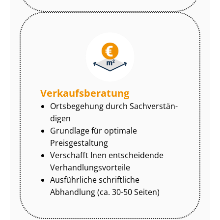
Ver­kaufs­be­ra­tung
Ortsbegehung durch Sach­ver­stän­
di­gen
Grundlage für optimale
Preisgestaltung
Verschafft Inen entscheidende
Ver­hand­lungs­vor­tei­le
Ausführliche schriftliche
Abhandlung (ca. 30-50 Seiten)