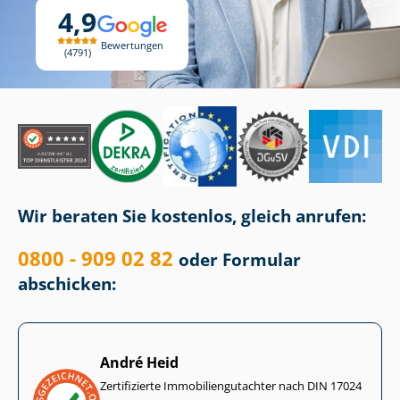
4,9
Bewertungen
4791
Wir beraten Sie kostenlos, gleich anrufen:
0800 - 909 02 82
oder Formular
abschicken:
André Heid
Zertifizierte Im­mo­bi­li­en­gut­ach­ter nach DIN 17024