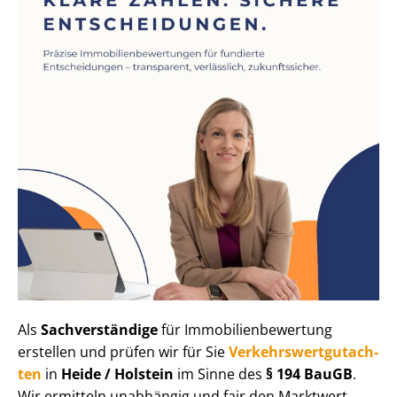
Als
Sachverständige
für Im­mo­bi­li­en­be­wer­tung
erstellen und prüfen wir für Sie
Ver­kehrs­wert­gut­ach­
ten
in
Heide / Holstein
im Sinne des
§ 194 BauGB
.
Wir ermitteln unabhängig und fair den Marktwert