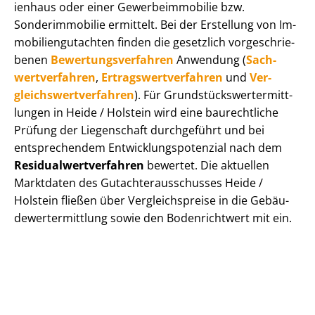
i­en­haus oder einer Ge­wer­be­im­mo­bi­lie bzw.
Sonderimmobilie ermittelt. Bei der Erstellung von Im­
mo­bi­li­en­gut­ach­ten finden die gesetzlich vor­ge­schrie­
be­nen
Be­wer­tungs­ver­fah­ren
Anwendung (
Sach­
wert­ver­fah­ren
,
Er­trags­wert­ver­fah­ren
und
Ver­
gleichs­wert­ver­fah­ren
). Für Grund­stücks­wert­ermitt­
lun­gen in Heide / Holstein wird eine baurechtliche
Prüfung der Liegenschaft durchgeführt und bei
entsprechendem Ent­wick­lungs­po­ten­zi­al nach dem
Re­si­du­al­wert­ver­fah­ren
bewertet. Die aktuellen
Marktdaten des Gut­ach­ter­aus­schus­ses Heide /
Holstein fließen über Ver­gleichs­prei­se in die Ge­bäu­
de­wert­ermitt­lung sowie den Bodenrichtwert mit ein.