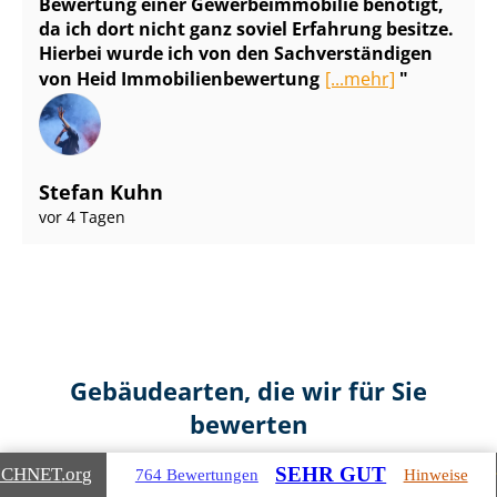
Bewertung einer Ge­wer­be­im­mo­bi­lie benötigt,
da ich dort nicht ganz soviel Erfahrung besitze.
Hierbei wurde ich von den Sach­ver­stän­di­gen
von Heid Im­mo­bi­li­en­be­wer­tung
[...mehr]
Stefan Kuhn
vor 4 Tagen
Gebäudearten, die wir für Sie
bewerten
SEHR GUT
ICHNET
.org
764 Bewertungen
Hinweise