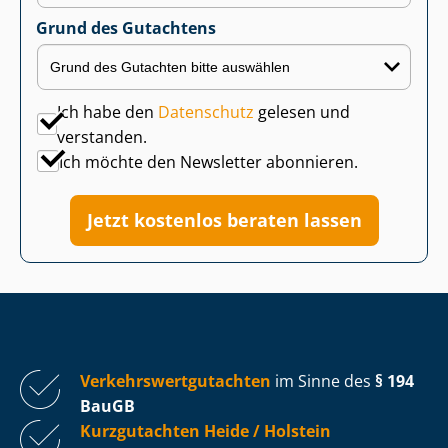
Grund des Gutachtens
Ich habe den
Datenschutz
gelesen und
verstanden.
Ich möchte den Newsletter abonnieren.
Jetzt kostenlos beraten lassen
Ver­kehrs­wert­gut­ach­ten
im Sinne des
§ 194
BauGB
Kurzgutachten Heide / Holstein