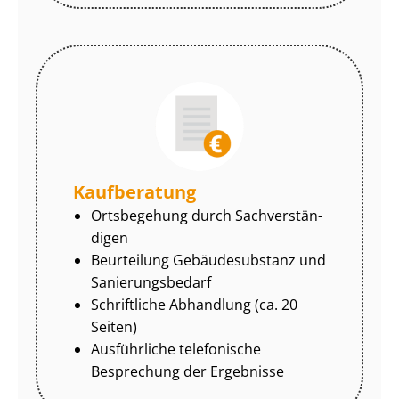
Kaufberatung
Ortsbegehung durch Sach­ver­stän­
di­gen
Beurteilung Gebäudesubstanz und
Sa­nie­rungs­be­darf
Schriftliche Abhandlung (ca. 20
Seiten)
Ausführliche telefonische
Besprechung der Ergebnisse