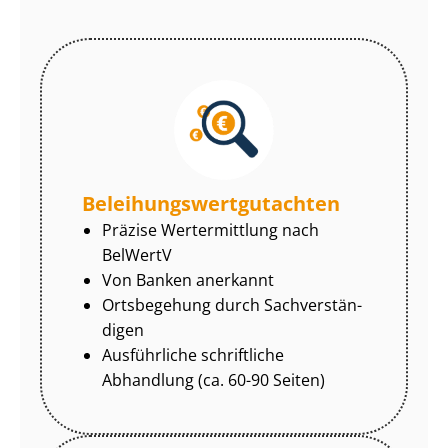
Be­lei­hungs­wert­gut­ach­ten
Präzise Wertermittlung nach
BelWertV
Von Banken anerkannt
Ortsbegehung durch Sach­ver­stän­
di­gen
Ausführliche schriftliche
Abhandlung (ca. 60-90 Seiten)