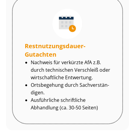
Rest­nut­zungs­dau­er-
Gutachten
Nachweis für verkürzte AfA z.B.
durch technischen Verschleiß oder
wirtschaftliche Entwertung.
Ortsbegehung durch Sach­ver­stän­
di­gen.
Ausführliche schriftliche
Abhandlung (ca. 30-50 Seiten)