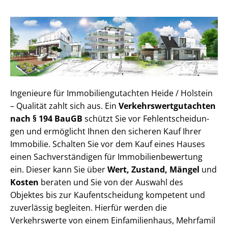
Ingenieure für Im­mo­bi­li­en­gut­ach­ten Heide / Holstein
– Qualität zahlt sich aus. Ein
Ver­kehrs­wert­gut­ach­ten
nach § 194 BauGB
schützt Sie vor Fehl­ent­schei­dun­
gen und ermöglicht Ihnen den sicheren Kauf Ihrer
Immobilie. Schalten Sie vor dem Kauf eines Hauses
einen Sach­ver­stän­di­gen für Im­mo­bi­li­en­be­wer­tung
ein. Dieser kann Sie über
Wert, Zustand, Mängel
und
Kosten
beraten und Sie von der Auswahl des
Objektes bis zur Kauf­ent­schei­dung kompetent und
zuverlässig begleiten. Hierfür werden die
Verkehrswerte von einem Einfamilienhaus, Mehr­fa­mi­l