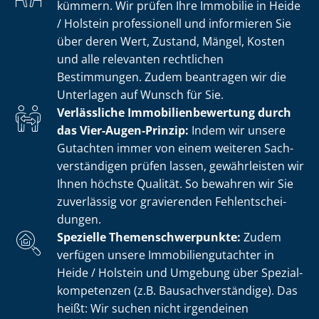
kümmern. Wir prüfen Ihre Immobilie in Heide
/ Holstein professionell und informieren Sie
über deren Wert, Zustand, Mängel, Kosten
und alle relevanten rechtlichen
Bestimmungen. Zudem beantragen wir die
Unterlagen auf Wunsch für Sie.
Verlässliche Im­mo­bi­li­en­be­wer­tung durch
das Vier-Augen-Prinzip:
Indem wir unsere
Gutachten immer von einem weiteren Sach­
ver­stän­di­gen prüfen lassen, gewährleisten wir
Ihnen höchste Qualität. So bewahren wir Sie
zuverlässig vor gravierenden Fehl­ent­schei­
dun­gen.
Spezielle The­men­schwer­punk­te:
Zudem
verfügen unsere Im­mo­bi­li­en­gut­ach­ter in
Heide / Holstein und Umgebung über Spe­zi­al­
kom­pe­ten­zen (z.B. Bau­sach­ver­stän­di­ge). Das
heißt: Wir suchen nicht irgendeinen