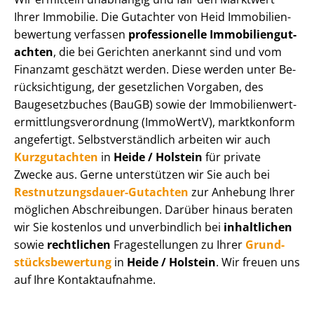
Ihrer Immobilie. Die Gutachter von Heid Im­mo­bi­li­en­
be­wer­tung verfassen
professionelle Im­mo­bi­li­en­gut­
ach­ten
, die bei Gerichten anerkannt sind und vom
Finanzamt geschätzt werden. Diese werden unter Be­
rück­sich­ti­gung, der gesetzlichen Vorgaben, des
Baugesetzbuches (BauGB) sowie der Im­mo­bi­li­en­wert­
ermitt­lungs­ver­ord­nung (ImmoWertV), marktkonform
angefertigt. Selbst­ver­ständ­lich arbeiten wir auch
Kurzgutachten
in
Heide / Holstein
für private
Zwecke aus. Gerne unterstützen wir Sie auch bei
Rest­nut­zungs­dau­er-Gutachten
zur Anhebung Ihrer
möglichen Abschreibungen. Darüber hinaus beraten
wir Sie kostenlos und unverbindlich bei
inhaltlichen
sowie
rechtlichen
Fragestellungen zu Ihrer
Grund­
stücks­be­wer­tung
in
Heide / Holstein
. Wir freuen uns
auf Ihre Kontaktaufnahme.