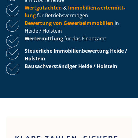
Wertgutachten
&
Im­mo­bi­li­en­wert­ermitt­
lung
für Be­triebs­ver­mö­gen
Bewertung von Ge­wer­be­im­mo­bi­li­en
in
Heide / Holstein
Wertermittlung
für das Finanzamt
Steuerliche Im­mo­bi­li­en­be­wer­tung
Heide /
Holstein
Bau­sach­ver­stän­di­ger Heide / Holstein