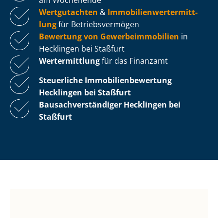
Wertgutachten
&
Im­mo­bi­li­en­wert­ermitt­
lung
für Be­triebs­ver­mö­gen
Bewertung von Ge­wer­be­im­mo­bi­li­en
in
Hecklingen bei Staßfurt
Wertermittlung
für das Finanzamt
Steuerliche Im­mo­bi­li­en­be­wer­tung
Hecklingen bei Staßfurt
Bau­sach­ver­stän­di­ger Hecklingen bei
Staßfurt