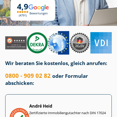
4,9
Bewertungen
4791
Wir beraten Sie kostenlos, gleich anrufen:
0800 - 909 02 82
oder Formular
abschicken:
André Heid
Zertifizierte Im­mo­bi­li­en­gut­ach­ter nach DIN 17024