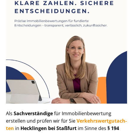
Als
Sachverständige
für Im­mo­bi­li­en­be­wer­tung
erstellen und prüfen wir für Sie
Ver­kehrs­wert­gut­ach­
ten
in
Hecklingen bei Staßfurt
im Sinne des
§ 194