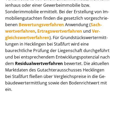
i­en­haus oder einer Ge­wer­be­im­mo­bi­lie bzw.
Sonderimmobilie ermittelt. Bei der Erstellung von Im­
mo­bi­li­en­gut­ach­ten finden die gesetzlich vor­ge­schrie­
be­nen
Be­wer­tungs­ver­fah­ren
Anwendung (
Sach­
wert­ver­fah­ren
,
Er­trags­wert­ver­fah­ren
und
Ver­
gleichs­wert­ver­fah­ren
). Für Grund­stücks­wert­ermitt­
lun­gen in Hecklingen bei Staßfurt wird eine
baurechtliche Prüfung der Liegenschaft durchgeführt
und bei entsprechendem Ent­wick­lungs­po­ten­zi­al nach
dem
Re­si­du­al­wert­ver­fah­ren
bewertet. Die aktuellen
Marktdaten des Gut­ach­ter­aus­schus­ses Hecklingen
bei Staßfurt fließen über Ver­gleichs­prei­se in die Ge­
bäu­de­wert­ermitt­lung sowie den Bodenrichtwert mit
ein.