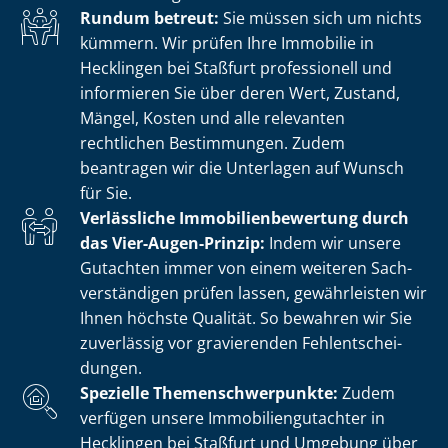
Rundum betreut:
Sie müssen sich um nichts
kümmern. Wir prüfen Ihre Immobilie in
Hecklingen bei Staßfurt professionell und
informieren Sie über deren Wert, Zustand,
Mängel, Kosten und alle relevanten
rechtlichen Bestimmungen. Zudem
beantragen wir die Unterlagen auf Wunsch
für Sie.
Verlässliche Im­mo­bi­li­en­be­wer­tung durch
das Vier-Augen-Prinzip:
Indem wir unsere
Gutachten immer von einem weiteren Sach­
ver­stän­di­gen prüfen lassen, gewährleisten wir
Ihnen höchste Qualität. So bewahren wir Sie
zuverlässig vor gravierenden Fehl­ent­schei­
dun­gen.
Spezielle The­men­schwer­punk­te:
Zudem
verfügen unsere Im­mo­bi­li­en­gut­ach­ter in
Hecklingen bei Staßfurt und Umgebung über