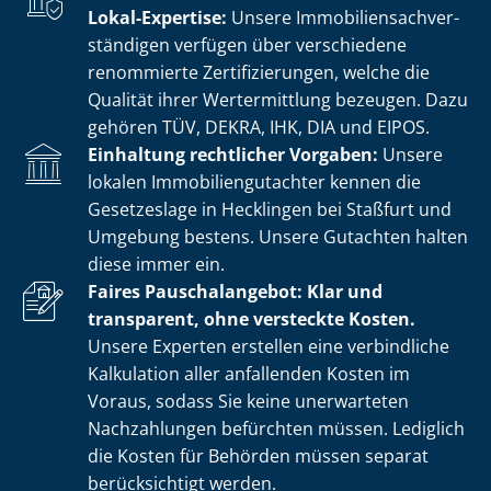
Lokal-Expertise:
Unsere Im­mo­bi­li­en­sach­ver­
stän­di­gen verfügen über verschiedene
renommierte Zer­ti­fi­zie­run­gen, welche die
Qualität ihrer Wertermittlung bezeugen. Dazu
gehören TÜV, DEKRA, IHK, DIA und EIPOS.
Einhaltung rechtlicher Vorgaben:
Unsere
lokalen Im­mo­bi­li­en­gut­ach­ter kennen die
Gesetzeslage in Hecklingen bei Staßfurt und
Umgebung bestens. Unsere Gutachten halten
diese immer ein.
Faires Pauschalangebot: Klar und
transparent, ohne versteckte Kosten.
Unsere Experten erstellen eine verbindliche
Kalkulation aller anfallenden Kosten im
Voraus, sodass Sie keine unerwarteten
Nachzahlungen befürchten müssen. Lediglich
die Kosten für Behörden müssen separat
berücksichtigt werden.