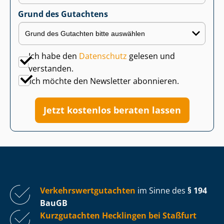
Grund des Gutachtens
Ich habe den
Datenschutz
gelesen und
verstanden.
Ich möchte den Newsletter abonnieren.
Jetzt kostenlos beraten lassen
Ver­kehrs­wert­gut­ach­ten
im Sinne des
§ 194
BauGB
Kurzgutachten Hecklingen bei Staßfurt