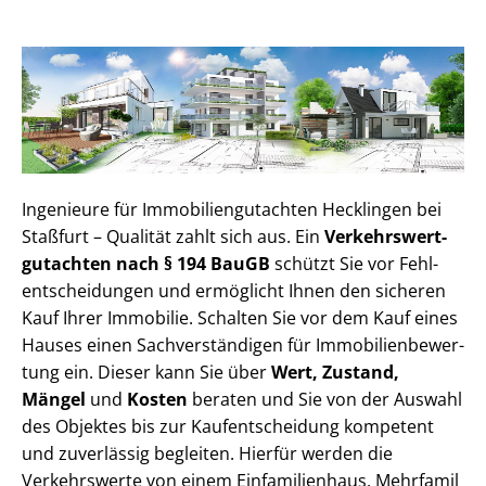
Ingenieure für Im­mo­bi­li­en­gut­ach­ten Hecklingen bei
Staßfurt – Qualität zahlt sich aus. Ein
Ver­kehrs­wert­
gut­ach­ten nach § 194 BauGB
schützt Sie vor Fehl­
ent­schei­dun­gen und ermöglicht Ihnen den sicheren
Kauf Ihrer Immobilie. Schalten Sie vor dem Kauf eines
Hauses einen Sach­ver­stän­di­gen für Im­mo­bi­li­en­be­wer­
tung ein. Dieser kann Sie über
Wert, Zustand,
Mängel
und
Kosten
beraten und Sie von der Auswahl
des Objektes bis zur Kauf­ent­schei­dung kompetent
und zuverlässig begleiten. Hierfür werden die
Verkehrswerte von einem Einfamilienhaus, Mehr­fa­mi­l