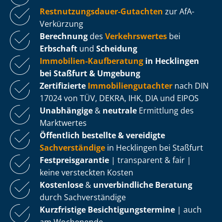
Rest­nut­zungs­dau­er-Gutachten
zur AfA-
Verkürzung
Berechnung
des
Verkehrswertes
bei
Erbschaft
und
Scheidung
Immobilien-Kaufberatung
in Hecklingen
bei Staßfurt & Umgebung
Zertifizierte
Im­mo­bi­li­en­gut­ach­ter
nach DIN
17024 von TÜV, DEKRA, IHK, DIA und EIPOS
Unabhängige
&
neutrale
Ermittlung des
Marktwertes
Öffentlich bestellte & vereidigte
Sachverständige
in Hecklingen bei Staßfurt
Fest­preis­ga­ran­tie
| transparent & fair |
keine versteckten Kosten
Kostenlose
&
unverbindliche Beratung
durch Sachverständige
Kurzfristige Be­sich­ti­gungs­ter­mi­ne
| auch
am Wochenende