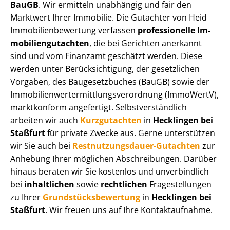
BauGB
. Wir ermitteln unabhängig und fair den
Marktwert Ihrer Immobilie. Die Gutachter von Heid
Im­mo­bi­li­en­be­wer­tung verfassen
professionelle Im­
mo­bi­li­en­gut­ach­ten
, die bei Gerichten anerkannt
sind und vom Finanzamt geschätzt werden. Diese
werden unter Be­rück­sich­ti­gung, der gesetzlichen
Vorgaben, des Baugesetzbuches (BauGB) sowie der
Im­mo­bi­li­en­wert­ermitt­lungs­ver­ord­nung (ImmoWertV),
marktkonform angefertigt. Selbst­ver­ständ­lich
arbeiten wir auch
Kurzgutachten
in
Hecklingen bei
Staßfurt
für private Zwecke aus. Gerne unterstützen
wir Sie auch bei
Rest­nut­zungs­dau­er-Gutachten
zur
Anhebung Ihrer möglichen Abschreibungen. Darüber
hinaus beraten wir Sie kostenlos und unverbindlich
bei
inhaltlichen
sowie
rechtlichen
Fragestellungen
zu Ihrer
Grund­stücks­be­wer­tung
in
Hecklingen bei
Staßfurt
. Wir freuen uns auf Ihre Kontaktaufnahme.