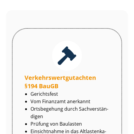
Ver­kehrs­wert­gut­ach­ten
§194 BauGB
Gerichtsfest
Vom Finanzamt anerkannt
Ortsbegehung durch Sach­ver­stän­
di­gen
Prüfung von Baulasten
Einsichtnahme in das Alt­las­ten­ka­