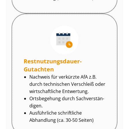
Rest­nut­zungs­dau­er-
Gutachten
Nachweis für verkürzte AfA z.B.
durch technischen Verschleiß oder
wirtschaftliche Entwertung.
Ortsbegehung durch Sach­ver­stän­
di­gen.
Ausführliche schriftliche
Abhandlung (ca. 30-50 Seiten)