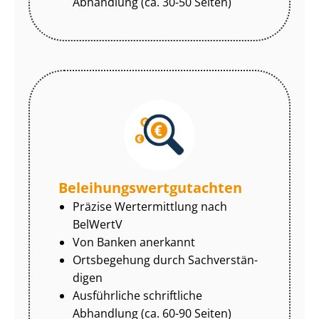
Abhandlung (ca. 30-50 Seiten)
Be­lei­hungs­wert­gut­ach­ten
Präzise Wertermittlung nach
BelWertV
Von Banken anerkannt
Ortsbegehung durch Sach­ver­stän­
di­gen
Ausführliche schriftliche
Abhandlung (ca. 60-90 Seiten)