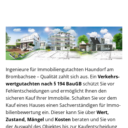
Ingenieure für Im­mo­bi­li­en­gut­ach­ten Haundorf am
Brombachsee – Qualität zahlt sich aus. Ein
Ver­kehrs­
wert­gut­ach­ten nach § 194 BauGB
schützt Sie vor
Fehl­ent­schei­dun­gen und ermöglicht Ihnen den
sicheren Kauf Ihrer Immobilie. Schalten Sie vor dem
Kauf eines Hauses einen Sach­ver­stän­di­gen für Im­mo­
bi­li­en­be­wer­tung ein. Dieser kann Sie über
Wert,
Zustand, Mängel
und
Kosten
beraten und Sie von
der Auswahl des Objektes bis zur Kauf­ent­schei­dung