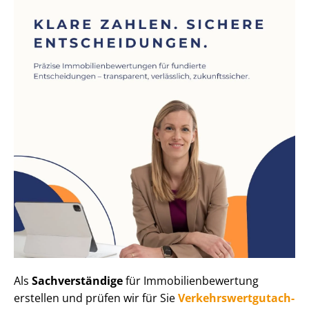
Als
Sachverständige
für Im­mo­bi­li­en­be­wer­tung
erstellen und prüfen wir für Sie
Ver­kehrs­wert­gut­ach­