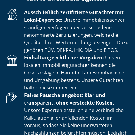
Ausschließlich zertifizierte Gutachter mit
Lokal-Expertise:
Unsere Im­mo­bi­li­en­sach­ver­
stän­di­gen verfügen über verschiedene
renommierte Zer­ti­fi­zie­run­gen, welche die
Qualität ihrer Wertermittlung bezeugen. Dazu
gehören TÜV, DEKRA, IHK, DIA und EIPOS.
Einhaltung rechtlicher Vorgaben:
Unsere
lokalen Im­mo­bi­li­en­gut­ach­ter kennen die
Gesetzeslage in Haundorf am Brombachsee
und Umgebung bestens. Unsere Gutachten
halten diese immer ein.
Faires Pauschalangebot: Klar und
transparent, ohne versteckte Kosten.
Unsere Experten erstellen eine verbindliche
Kalkulation aller anfallenden Kosten im
Voraus, sodass Sie keine unerwarteten
Nachzahlungen befürchten müssen. Lediglich