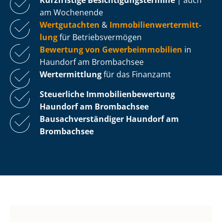
am Wochenende
Wertgutachten
&
Im­mo­bi­li­en­wert­ermitt­
lung
für Be­triebs­ver­mö­gen
Bewertung von Ge­wer­be­im­mo­bi­li­en
in
Haundorf am Brombachsee
Wertermittlung
für das Finanzamt
Steuerliche Im­mo­bi­li­en­be­wer­tung
Haundorf am Brombachsee
Bau­sach­ver­stän­di­ger Haundorf am
Brombachsee