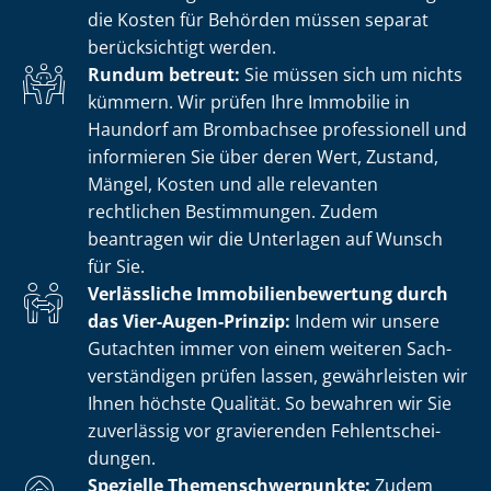
die Kosten für Behörden müssen separat
berücksichtigt werden.
Rundum betreut:
Sie müssen sich um nichts
kümmern. Wir prüfen Ihre Immobilie in
Haundorf am Brombachsee professionell und
informieren Sie über deren Wert, Zustand,
Mängel, Kosten und alle relevanten
rechtlichen Bestimmungen. Zudem
beantragen wir die Unterlagen auf Wunsch
für Sie.
Verlässliche Im­mo­bi­li­en­be­wer­tung durch
das Vier-Augen-Prinzip:
Indem wir unsere
Gutachten immer von einem weiteren Sach­
ver­stän­di­gen prüfen lassen, gewährleisten wir
Ihnen höchste Qualität. So bewahren wir Sie
zuverlässig vor gravierenden Fehl­ent­schei­
dun­gen.
Spezielle The­men­schwer­punk­te:
Zudem