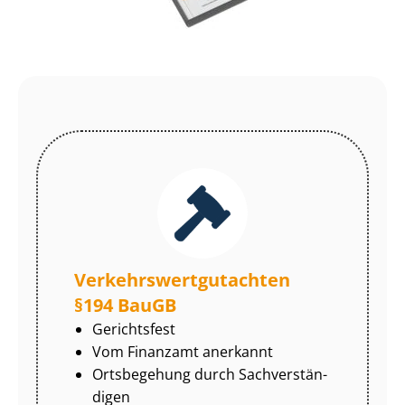
Ver­kehrs­wert­gut­ach­ten
§194 BauGB
Gerichtsfest
Vom Finanzamt anerkannt
Ortsbegehung durch Sach­ver­stän­
di­gen