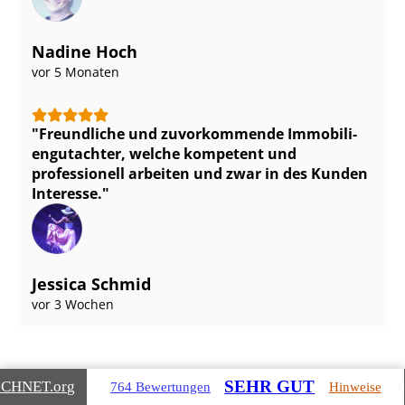
Nadine Hoch
vor 5 Monaten
Freundliche und zuvorkommende Im­mo­bi­li­
en­gut­ach­ter, welche kompetent und
professionell arbeiten und zwar in des Kunden
Interesse.
Jessica Schmid
vor 3 Wochen
SEHR GUT
ICHNET
.org
764 Bewertungen
Hinweise