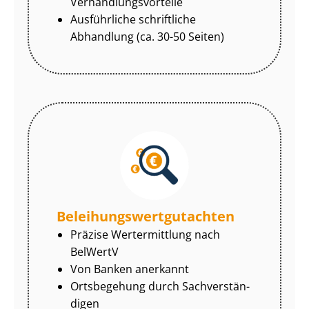
Ver­hand­lungs­vor­tei­le
Ausführliche schriftliche
Abhandlung (ca. 30-50 Seiten)
Be­lei­hungs­wert­gut­ach­ten
Präzise Wertermittlung nach
BelWertV
Von Banken anerkannt
Ortsbegehung durch Sach­ver­stän­
di­gen