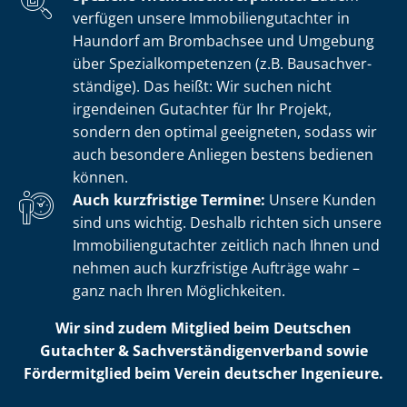
verfügen unsere Im­mo­bi­li­en­gut­ach­ter in
Haundorf am Brombachsee und Umgebung
über Spe­zi­al­kom­pe­ten­zen (z.B. Bau­sach­ver­
stän­di­ge). Das heißt: Wir suchen nicht
irgendeinen Gutachter für Ihr Projekt,
sondern den optimal geeigneten, sodass wir
auch besondere Anliegen bestens bedienen
können.
Auch kurzfristige Termine:
Unsere Kunden
sind uns wichtig. Deshalb richten sich unsere
Im­mo­bi­li­en­gut­ach­ter zeitlich nach Ihnen und
nehmen auch kurzfristige Aufträge wahr –
ganz nach Ihren Möglichkeiten.
Wir sind zudem Mitglied beim Deutschen
Gutachter & Sach­ver­stän­di­gen­ver­band sowie
Fördermitglied beim Verein deutscher Ingenieure.