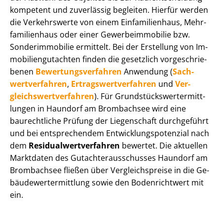
kompetent und zuverlässig begleiten. Hierfür werden
die Verkehrswerte von einem Einfamilienhaus, Mehr­
fa­mi­li­en­haus oder einer Ge­wer­be­im­mo­bi­lie bzw.
Sonderimmobilie ermittelt. Bei der Erstellung von Im­
mo­bi­li­en­gut­ach­ten finden die gesetzlich vor­ge­schrie­
be­nen
Be­wer­tungs­ver­fah­ren
Anwendung (
Sach­
wert­ver­fah­ren
,
Er­trags­wert­ver­fah­ren
und
Ver­
gleichs­wert­ver­fah­ren
). Für Grund­stücks­wert­ermitt­
lun­gen in Haundorf am Brombachsee wird eine
baurechtliche Prüfung der Liegenschaft durchgeführt
und bei entsprechendem Ent­wick­lungs­po­ten­zi­al nach
dem
Re­si­du­al­wert­ver­fah­ren
bewertet. Die aktuellen
Marktdaten des Gut­ach­ter­aus­schus­ses Haundorf am
Brombachsee fließen über Ver­gleichs­prei­se in die Ge­
bäu­de­wert­ermitt­lung sowie den Bodenrichtwert mit
ein.