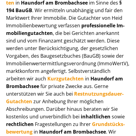
ten
in
Haundorf am Brombachsee
im Sinne des
§
194 BauGB
. Wir ermitteln unabhängig und fair den
Marktwert Ihrer Immobilie. Die Gutachter von Heid
Im­mo­bi­li­en­be­wer­tung verfassen
professionelle Im­
mo­bi­li­en­gut­ach­ten
, die bei Gerichten anerkannt
sind und vom Finanzamt geschätzt werden. Diese
werden unter Be­rück­sich­ti­gung, der gesetzlichen
Vorgaben, des Baugesetzbuches (BauGB) sowie der
Im­mo­bi­li­en­wert­ermitt­lungs­ver­ord­nung (ImmoWertV),
marktkonform angefertigt. Selbst­ver­ständ­lich
arbeiten wir auch
Kurzgutachten
in
Haundorf am
Brombachsee
für private Zwecke aus. Gerne
unterstützen wir Sie auch bei
Rest­nut­zungs­dau­er-
Gutachten
zur Anhebung Ihrer möglichen
Abschreibungen. Darüber hinaus beraten wir Sie
kostenlos und unverbindlich bei
inhaltlichen
sowie
rechtlichen
Fragestellungen zu Ihrer
Grund­stücks­
be­wer­tung
in
Haundorf am Brombachsee
. Wir