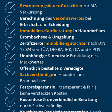
Rest­nut­zungs­dau­er-Gutachten
zur AfA-
Verkürzung
Berechnung
des
Verkehrswertes
bei
Erbschaft
und
Scheidung
Immobilien-Kaufberatung
in Haundorf am
Brombachsee & Umgebung
Zertifizierte
Im­mo­bi­li­en­gut­ach­ter
nach DIN
17024 von TÜV, DEKRA, IHK, DIA und EIPOS
Unabhängige
&
neutrale
Ermittlung des
Marktwertes
Öffentlich bestellte & vereidigte
Sachverständige
in Haundorf am
Brombachsee
Fest­preis­ga­ran­tie
| transparent & fair |
keine versteckten Kosten
Kostenlose
&
unverbindliche Beratung
durch Sachverständige
Kurzfristige Be­sich­ti­gungs­ter­mi­ne
| auch