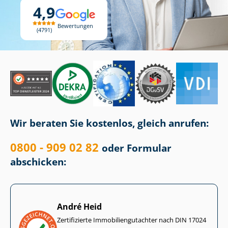
4,9
Bewertungen
4791
Wir beraten Sie kostenlos, gleich anrufen:
0800 - 909 02 82
oder Formular
abschicken:
André Heid
Zertifizierte Im­mo­bi­li­en­gut­ach­ter nach DIN 17024