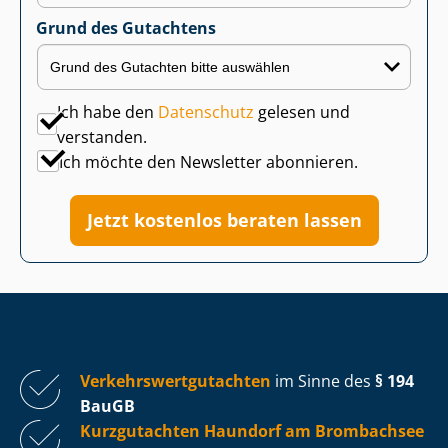
Grund des Gutachtens
Ich habe den
Datenschutz
gelesen und
verstanden.
Ich möchte den Newsletter abonnieren.
Jetzt kostenlos beraten lassen
Ver­kehrs­wert­gut­ach­ten
im Sinne des
§ 194
BauGB
Kurzgutachten Haundorf am Brombachsee