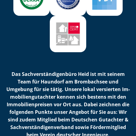
Das Sach­ver­stän­di­gen­bü­ro Heid ist mit seinem
Team für Haundorf am Brombachsee und
Umgebung für sie tätig. Unsere lokal versierten Im­
mo­bi­li­en­gut­ach­ter kennen sich bestens mit den
Im­mo­bi­li­en­prei­sen vor Ort aus. Dabei zeichnen die
folgenden Punkte unser Angebot für Sie aus: Wir
sind zudem Mitglied beim Deutschen Gutachter &
Sach­ver­stän­di­gen­ver­band sowie Fördermitglied
beim Verein deutscher Ingenieure.