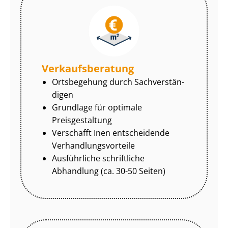
Ver­kaufs­be­ra­tung
Ortsbegehung durch Sach­ver­stän­
di­gen
Grundlage für optimale
Preisgestaltung
Verschafft Inen entscheidende
Ver­hand­lungs­vor­tei­le
Ausführliche schriftliche
Abhandlung (ca. 30-50 Seiten)