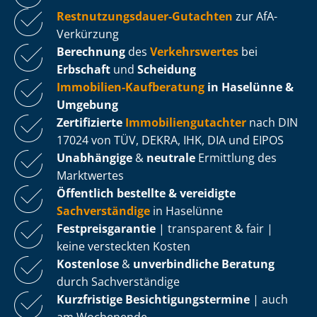
Rest­nut­zungs­dau­er-Gutachten
zur AfA-
Verkürzung
Berechnung
des
Verkehrswertes
bei
Erbschaft
und
Scheidung
Immobilien-Kaufberatung
in Haselünne &
Umgebung
Zertifizierte
Im­mo­bi­li­en­gut­ach­ter
nach DIN
17024 von TÜV, DEKRA, IHK, DIA und EIPOS
Unabhängige
&
neutrale
Ermittlung des
Marktwertes
Öffentlich bestellte & vereidigte
Sachverständige
in Haselünne
Fest­preis­ga­ran­tie
| transparent & fair |
keine versteckten Kosten
Kostenlose
&
unverbindliche Beratung
durch Sachverständige
Kurzfristige Be­sich­ti­gungs­ter­mi­ne
| auch
am Wochenende