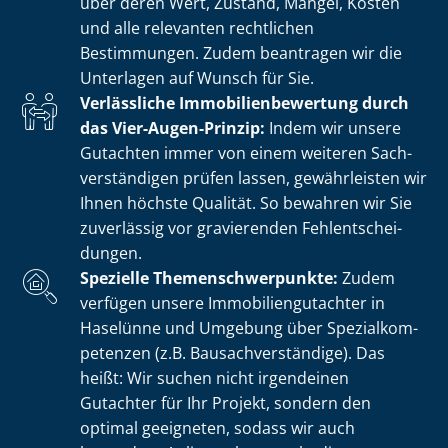
über deren Wert, Zustand, Mängel, Kosten
und alle relevanten rechtlichen
Bestimmungen. Zudem beantragen wir die
Unterlagen auf Wunsch für Sie.
Verlässliche Im­mo­bi­li­en­be­wer­tung durch
das Vier-Augen-Prinzip:
Indem wir unsere
Gutachten immer von einem weiteren Sach­
ver­stän­di­gen prüfen lassen, gewährleisten wir
Ihnen höchste Qualität. So bewahren wir Sie
zuverlässig vor gravierenden Fehl­ent­schei­
dun­gen.
Spezielle The­men­schwer­punk­te:
Zudem
verfügen unsere Im­mo­bi­li­en­gut­ach­ter in
Haselünne und Umgebung über Spe­zi­al­kom­
pe­ten­zen (z.B. Bau­sach­ver­stän­di­ge). Das
heißt: Wir suchen nicht irgendeinen
Gutachter für Ihr Projekt, sondern den
optimal geeigneten, sodass wir auch