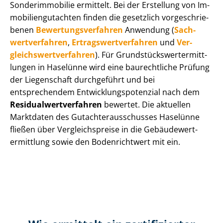
Sonderimmobilie ermittelt. Bei der Erstellung von Im­
mo­bi­li­en­gut­ach­ten finden die gesetzlich vor­ge­schrie­
be­nen
Be­wer­tungs­ver­fah­ren
Anwendung (
Sach­
wert­ver­fah­ren
,
Er­trags­wert­ver­fah­ren
und
Ver­
gleichs­wert­ver­fah­ren
). Für Grund­stücks­wert­ermitt­
lun­gen in Haselünne wird eine baurechtliche Prüfung
der Liegenschaft durchgeführt und bei
entsprechendem Ent­wick­lungs­po­ten­zi­al nach dem
Re­si­du­al­wert­ver­fah­ren
bewertet. Die aktuellen
Marktdaten des Gut­ach­ter­aus­schus­ses Haselünne
fließen über Ver­gleichs­prei­se in die Ge­bäu­de­wert­
ermitt­lung sowie den Bodenrichtwert mit ein.