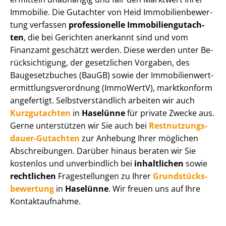
Immobilie. Die Gutachter von Heid Im­mo­bi­li­en­be­wer­
tung verfassen
professionelle Im­mo­bi­li­en­gut­ach­
ten
, die bei Gerichten anerkannt sind und vom
Finanzamt geschätzt werden. Diese werden unter Be­
rück­sich­ti­gung, der gesetzlichen Vorgaben, des
Baugesetzbuches (BauGB) sowie der Im­mo­bi­li­en­wert­
ermitt­lungs­ver­ord­nung (ImmoWertV), marktkonform
angefertigt. Selbst­ver­ständ­lich arbeiten wir auch
Kurzgutachten
in
Haselünne
für private Zwecke aus.
Gerne unterstützen wir Sie auch bei
Rest­nut­zungs­
dau­er-Gutachten
zur Anhebung Ihrer möglichen
Abschreibungen. Darüber hinaus beraten wir Sie
kostenlos und unverbindlich bei
inhaltlichen
sowie
rechtlichen
Fragestellungen zu Ihrer
Grund­stücks­
be­wer­tung
in
Haselünne
. Wir freuen uns auf Ihre
Kontaktaufnahme.