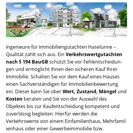
Ingenieure für Im­mo­bi­li­en­gut­ach­ten Haselünne –
Qualität zahlt sich aus. Ein
Ver­kehrs­wert­gut­ach­ten
nach § 194 BauGB
schützt Sie vor Fehl­ent­schei­dun­
gen und ermöglicht Ihnen den sicheren Kauf Ihrer
Immobilie. Schalten Sie vor dem Kauf eines Hauses
einen Sach­ver­stän­di­gen für Im­mo­bi­li­en­be­wer­tung
ein. Dieser kann Sie über
Wert, Zustand, Mängel
und
Kosten
beraten und Sie von der Auswahl des
Objektes bis zur Kauf­ent­schei­dung kompetent und
zuverlässig begleiten. Hierfür werden die
Verkehrswerte von einem Einfamilienhaus, Mehr­fa­mi­l
i­en­haus oder einer Ge­wer­be­im­mo­bi­lie bzw.