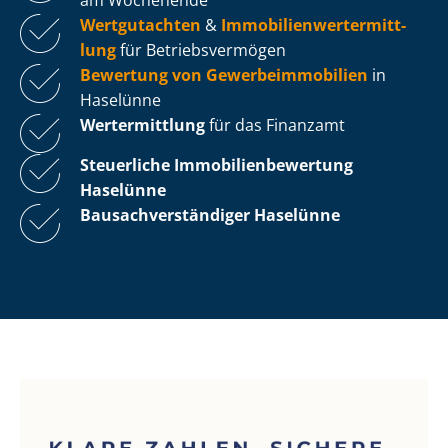
Wertgutachten
&
Im­mo­bi­li­en­wert­ermitt­
lung
für Be­triebs­ver­mö­gen
Bewertung von Ge­wer­be­im­mo­bi­li­en
in
Haselünne
Wertermittlung
für das Finanzamt
Steuerliche Im­mo­bi­li­en­be­wer­tung
Haselünne
Bau­sach­ver­stän­di­ger Haselünne