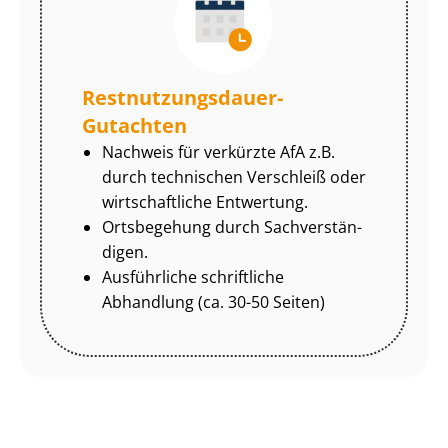
Rest­nut­zungs­dau­er-
Gutachten
Nachweis für verkürzte AfA z.B.
durch technischen Verschleiß oder
wirtschaftliche Entwertung.
Ortsbegehung durch Sach­ver­stän­
di­gen.
Ausführliche schriftliche
Abhandlung (ca. 30-50 Seiten)