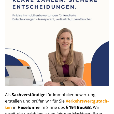
Als
Sachverständige
für Im­mo­bi­li­en­be­wer­tung
erstellen und prüfen wir für Sie
Ver­kehrs­wert­gut­ach­
ten
in
Haselünne
im Sinne des
§ 194 BauGB
. Wir
ermitteln unabhängig und fair den Marktwert Ihrer