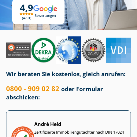
4,9
Bewertungen
4791
Wir beraten Sie kostenlos, gleich anrufen:
0800 - 909 02 82
oder Formular
abschicken:
André Heid
Zertifizierte Im­mo­bi­li­en­gut­ach­ter nach DIN 17024