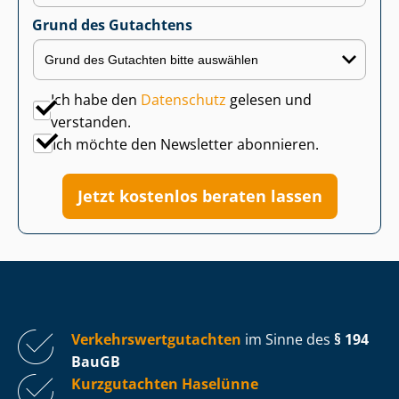
Grund des Gutachtens
Ich habe den
Datenschutz
gelesen und
verstanden.
Ich möchte den Newsletter abonnieren.
Jetzt kostenlos beraten lassen
Ver­kehrs­wert­gut­ach­ten
im Sinne des
§ 194
BauGB
Kurzgutachten Haselünne