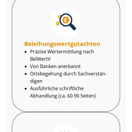
Be­lei­hungs­wert­gut­ach­ten
Präzise Wertermittlung nach
BelWertV
Von Banken anerkannt
Ortsbegehung durch Sach­ver­stän­
di­gen
Ausführliche schriftliche
Abhandlung (ca. 60-90 Seiten)