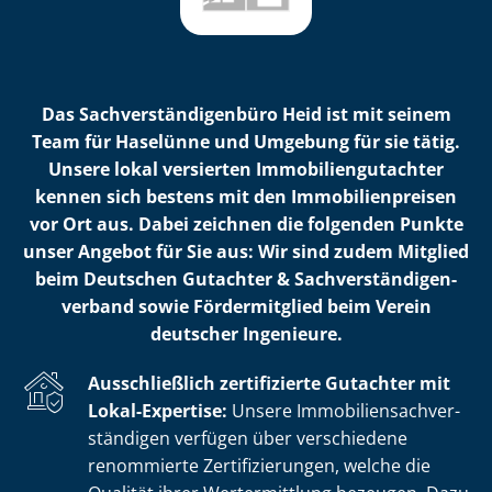
Das Sach­ver­stän­di­gen­bü­ro Heid ist mit seinem
Team für Haselünne und Umgebung für sie tätig.
Unsere lokal versierten Im­mo­bi­li­en­gut­ach­ter
kennen sich bestens mit den Im­mo­bi­li­en­prei­sen
vor Ort aus. Dabei zeichnen die folgenden Punkte
unser Angebot für Sie aus: Wir sind zudem Mitglied
beim Deutschen Gutachter & Sach­ver­stän­di­gen­
ver­band sowie Fördermitglied beim Verein
deutscher Ingenieure.
Ausschließlich zertifizierte Gutachter mit
Lokal-Expertise:
Unsere Im­mo­bi­li­en­sach­ver­
stän­di­gen verfügen über verschiedene
renommierte Zer­ti­fi­zie­run­gen, welche die