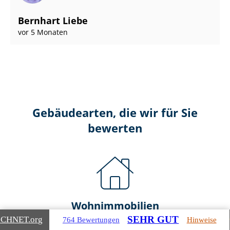
Bernhart Liebe
vor 5 Monaten
Gebäudearten, die wir für Sie
bewerten
Wohnimmobilien
SEHR GUT
ICHNET
.org
764 Bewertungen
Hinweise
Ein- und Zwei­fa­mi­li­en­häu­ser