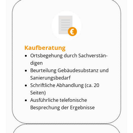
Kaufberatung
Ortsbegehung durch Sach­ver­stän­
di­gen
Beurteilung Gebäudesubstanz und
Sa­nie­rungs­be­darf
Schriftliche Abhandlung (ca. 20
Seiten)
Ausführliche telefonische
Besprechung der Ergebnisse