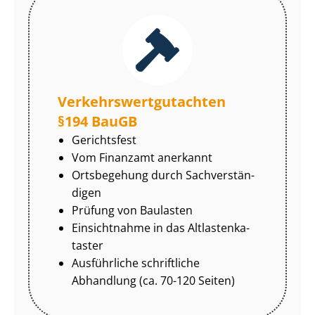
Ver­kehrs­wert­gut­ach­ten
§194 BauGB
Gerichtsfest
Vom Finanzamt anerkannt
Ortsbegehung durch Sach­ver­stän­
di­gen
Prüfung von Baulasten
Einsichtnahme in das Alt­las­ten­ka­
tas­ter
Ausführliche schriftliche
Abhandlung (ca. 70-120 Seiten)