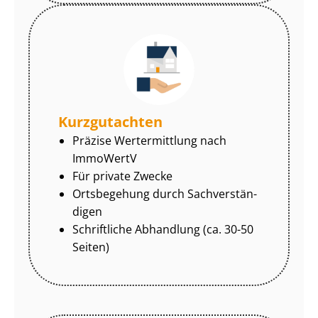
Kurzgutachten
Präzise Wertermittlung nach
ImmoWertV
Für private Zwecke
Ortsbegehung durch Sach­ver­stän­
di­gen
Schriftliche Abhandlung (ca. 30-50
Seiten)