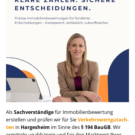
Als
Sachverständige
für Im­mo­bi­li­en­be­wer­tung
erstellen und prüfen wir für Sie
Ver­kehrs­wert­gut­ach­
ten
in
Hargesheim
im Sinne des
§ 194 BauGB
. Wir
ermitteln unabhängig und fair den Marktwert Ihrer