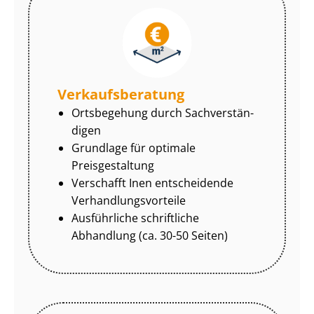
Ver­kaufs­be­ra­tung
Ortsbegehung durch Sach­ver­stän­
di­gen
Grundlage für optimale
Preisgestaltung
Verschafft Inen entscheidende
Ver­hand­lungs­vor­tei­le
Ausführliche schriftliche
Abhandlung (ca. 30-50 Seiten)