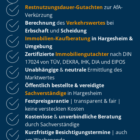
Rest­nut­zungs­dau­er-Gutachten
zur AfA-
Verkürzung
Berechnung
des
Verkehrswertes
bei
Erbschaft
und
Scheidung
Immobilien-Kaufberatung
in Hargesheim &
Umgebung
Zertifizierte
Im­mo­bi­li­en­gut­ach­ter
nach DIN
17024 von TÜV, DEKRA, IHK, DIA und EIPOS
Unabhängige
&
neutrale
Ermittlung des
Marktwertes
Öffentlich bestellte & vereidigte
Sachverständige
in Hargesheim
Fest­preis­ga­ran­tie
| transparent & fair |
keine versteckten Kosten
Kostenlose
&
unverbindliche Beratung
durch Sachverständige
Kurzfristige Be­sich­ti­gungs­ter­mi­ne
| auch
am Wochenende