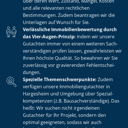
über deren Wert, Zustand, Mängel, Kosten
und alle relevanten rechtlichen
Bestimmungen. Zudem beantragen wir die
Unterlagen auf Wunsch für Sie.
Verlässliche Im­mo­bi­li­en­be­wer­tung durch
das Vier-Augen-Prinzip:
Indem wir unsere
Gutachten immer von einem weiteren Sach­
ver­stän­di­gen prüfen lassen, gewährleisten wir
Ihnen höchste Qualität. So bewahren wir Sie
zuverlässig vor gravierenden Fehl­ent­schei­
dun­gen.
Spezielle The­men­schwer­punk­te:
Zudem
verfügen unsere Im­mo­bi­li­en­gut­ach­ter in
Hargesheim und Umgebung über Spe­zi­al­
kom­pe­ten­zen (z.B. Bau­sach­ver­stän­di­ge). Das
heißt: Wir suchen nicht irgendeinen
Gutachter für Ihr Projekt, sondern den
optimal geeigneten, sodass wir auch