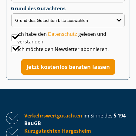
Grund des Gutachtens
Ich habe den
Datenschutz
gelesen und
verstanden.
Ich möchte den Newsletter abonnieren.
Jetzt kostenlos beraten lassen
Ver­kehrs­wert­gut­ach­ten
im Sinne des
§ 194
BauGB
Kurzgutachten Hargesheim