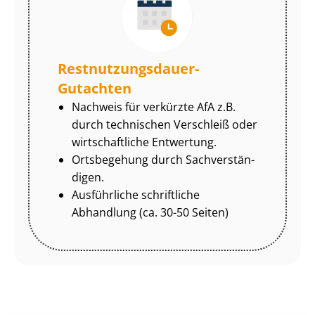
Rest­nut­zungs­dau­er-
Gutachten
Nachweis für verkürzte AfA z.B.
durch technischen Verschleiß oder
wirtschaftliche Entwertung.
Ortsbegehung durch Sach­ver­stän­
di­gen.
Ausführliche schriftliche
Abhandlung (ca. 30-50 Seiten)