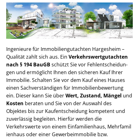
Ingenieure für Im­mo­bi­li­en­gut­ach­ten Hargesheim –
Qualität zahlt sich aus. Ein
Ver­kehrs­wert­gut­ach­ten
nach § 194 BauGB
schützt Sie vor Fehl­ent­schei­dun­
gen und ermöglicht Ihnen den sicheren Kauf Ihrer
Immobilie. Schalten Sie vor dem Kauf eines Hauses
einen Sach­ver­stän­di­gen für Im­mo­bi­li­en­be­wer­tung
ein. Dieser kann Sie über
Wert, Zustand, Mängel
und
Kosten
beraten und Sie von der Auswahl des
Objektes bis zur Kauf­ent­schei­dung kompetent und
zuverlässig begleiten. Hierfür werden die
Verkehrswerte von einem Einfamilienhaus, Mehr­fa­mi­l
i­en­haus oder einer Ge­wer­be­im­mo­bi­lie bzw.