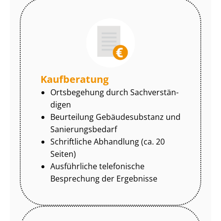
Kaufberatung
Ortsbegehung durch Sach­ver­stän­
di­gen
Beurteilung Gebäudesubstanz und
Sa­nie­rungs­be­darf
Schriftliche Abhandlung (ca. 20
Seiten)
Ausführliche telefonische
Besprechung der Ergebnisse