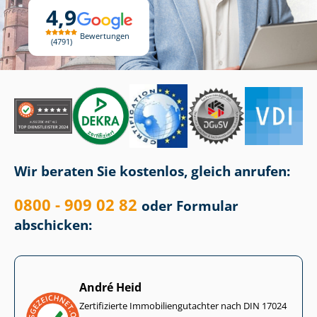
4,9
Bewertungen
4791
Wir beraten Sie kostenlos, gleich anrufen:
0800 - 909 02 82
oder Formular
abschicken:
André Heid
Zertifizierte Im­mo­bi­li­en­gut­ach­ter nach DIN 17024