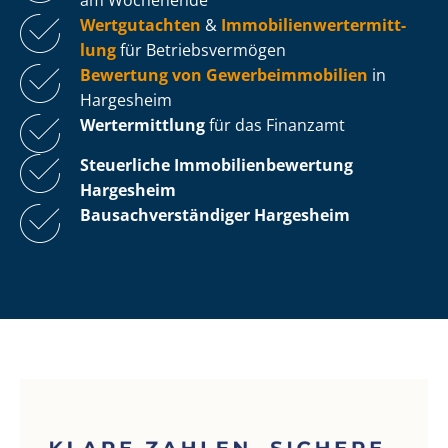
Wertgutachten
&
Im­mo­bi­li­en­wert­ermitt­
lung
für Be­triebs­ver­mö­gen
Bewertung von Ge­wer­be­im­mo­bi­li­en
in
Hargesheim
Wertermittlung
für das Finanzamt
Steuerliche Im­mo­bi­li­en­be­wer­tung
Hargesheim
Bau­sach­ver­stän­di­ger Hargesheim