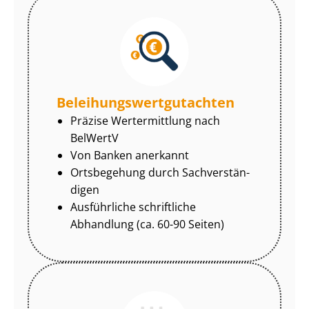
Be­lei­hungs­wert­gut­ach­ten
Präzise Wertermittlung nach
BelWertV
Von Banken anerkannt
Ortsbegehung durch Sach­ver­stän­
di­gen
Ausführliche schriftliche
Abhandlung (ca. 60-90 Seiten)