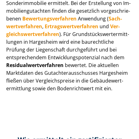
Sonderimmobilie ermittelt. Bei der Erstellung von Im­
mo­bi­li­en­gut­ach­ten finden die gesetzlich vor­ge­schrie­
be­nen
Be­wer­tungs­ver­fah­ren
Anwendung (
Sach­
wert­ver­fah­ren
,
Er­trags­wert­ver­fah­ren
und
Ver­
gleichs­wert­ver­fah­ren
). Für Grund­stücks­wert­ermitt­
lun­gen in Hargesheim wird eine baurechtliche
Prüfung der Liegenschaft durchgeführt und bei
entsprechendem Ent­wick­lungs­po­ten­zi­al nach dem
Re­si­du­al­wert­ver­fah­ren
bewertet. Die aktuellen
Marktdaten des Gut­ach­ter­aus­schus­ses Hargesheim
fließen über Ver­gleichs­prei­se in die Ge­bäu­de­wert­
ermitt­lung sowie den Bodenrichtwert mit ein.