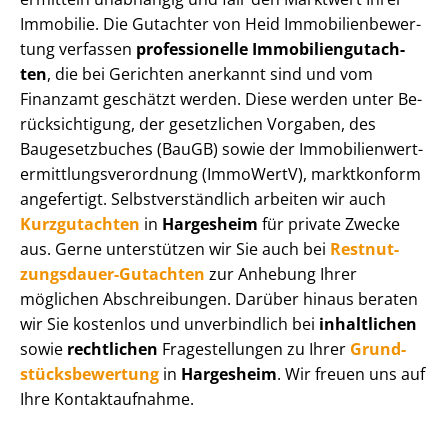
Immobilie. Die Gutachter von Heid Im­mo­bi­li­en­be­wer­
tung verfassen
professionelle Im­mo­bi­li­en­gut­ach­
ten
, die bei Gerichten anerkannt sind und vom
Finanzamt geschätzt werden. Diese werden unter Be­
rück­sich­ti­gung, der gesetzlichen Vorgaben, des
Baugesetzbuches (BauGB) sowie der Im­mo­bi­li­en­wert­
ermitt­lungs­ver­ord­nung (ImmoWertV), marktkonform
angefertigt. Selbst­ver­ständ­lich arbeiten wir auch
Kurzgutachten
in
Hargesheim
für private Zwecke
aus. Gerne unterstützen wir Sie auch bei
Rest­nut­
zungs­dau­er-Gutachten
zur Anhebung Ihrer
möglichen Abschreibungen. Darüber hinaus beraten
wir Sie kostenlos und unverbindlich bei
inhaltlichen
sowie
rechtlichen
Fragestellungen zu Ihrer
Grund­
stücks­be­wer­tung
in
Hargesheim
. Wir freuen uns auf
Ihre Kontaktaufnahme.