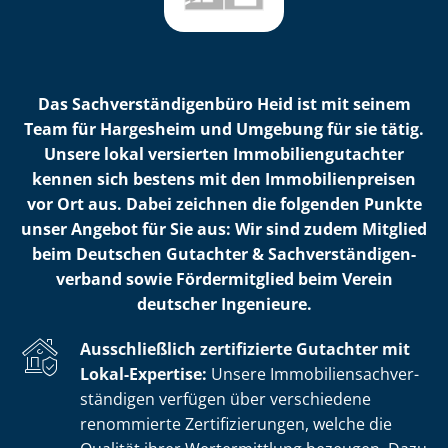
Das Sach­ver­stän­di­gen­bü­ro Heid ist mit seinem
Team für Hargesheim und Umgebung für sie tätig.
Unsere lokal versierten Im­mo­bi­li­en­gut­ach­ter
kennen sich bestens mit den Im­mo­bi­li­en­prei­sen
vor Ort aus. Dabei zeichnen die folgenden Punkte
unser Angebot für Sie aus: Wir sind zudem Mitglied
beim Deutschen Gutachter & Sach­ver­stän­di­gen­
ver­band sowie Fördermitglied beim Verein
deutscher Ingenieure.
Ausschließlich zertifizierte Gutachter mit
Lokal-Expertise:
Unsere Im­mo­bi­li­en­sach­ver­
stän­di­gen verfügen über verschiedene
renommierte Zer­ti­fi­zie­run­gen, welche die