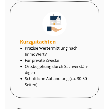
Kurzgutachten
Präzise Wertermittlung nach
ImmoWertV
Für private Zwecke
Ortsbegehung durch Sach­ver­stän­
di­gen
Schriftliche Abhandlung (ca. 30-50
Seiten)