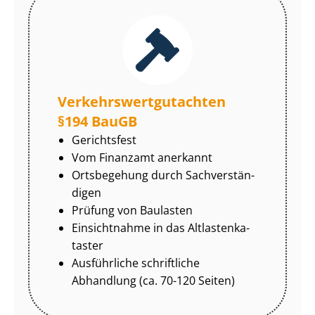
Ver­kehrs­wert­gut­ach­ten
§194 BauGB
Gerichtsfest
Vom Finanzamt anerkannt
Ortsbegehung durch Sach­ver­stän­
di­gen
Prüfung von Baulasten
Einsichtnahme in das Alt­las­ten­ka­
tas­ter
Ausführliche schriftliche
Abhandlung (ca. 70-120 Seiten)