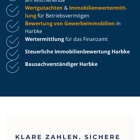
Wertgutachten
&
Im­mo­bi­li­en­wert­ermitt­
lung
für Be­triebs­ver­mö­gen
Bewertung von Ge­wer­be­im­mo­bi­li­en
in
Harbke
Wertermittlung
für das Finanzamt
Steuerliche Im­mo­bi­li­en­be­wer­tung
Harbke
Bau­sach­ver­stän­di­ger Harbke