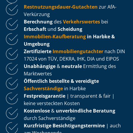
Rest­nut­zungs­dau­er-Gutachten
zur AfA-
Verkürzung
Berechnung
des
Verkehrswertes
bei
Erbschaft
und
Scheidung
Immobilien-Kaufberatung
in Harbke &
Umgebung
Zertifizierte
Im­mo­bi­li­en­gut­ach­ter
nach DIN
17024 von TÜV, DEKRA, IHK, DIA und EIPOS
Unabhängige
&
neutrale
Ermittlung des
Marktwertes
Öffentlich bestellte & vereidigte
Sachverständige
in Harbke
Fest­preis­ga­ran­tie
| transparent & fair |
keine versteckten Kosten
Kostenlose
&
unverbindliche Beratung
durch Sachverständige
Kurzfristige Be­sich­ti­gungs­ter­mi­ne
| auch
am Wochenende