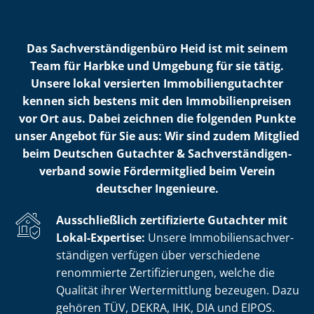
Das Sach­ver­stän­di­gen­bü­ro Heid ist mit seinem
Team für Harbke und Umgebung für sie tätig.
Unsere lokal versierten Im­mo­bi­li­en­gut­ach­ter
kennen sich bestens mit den Im­mo­bi­li­en­prei­sen
vor Ort aus. Dabei zeichnen die folgenden Punkte
unser Angebot für Sie aus: Wir sind zudem Mitglied
beim Deutschen Gutachter & Sach­ver­stän­di­gen­
ver­band sowie Fördermitglied beim Verein
deutscher Ingenieure.
Ausschließlich zertifizierte Gutachter mit
Lokal-Expertise:
Unsere Im­mo­bi­li­en­sach­ver­
stän­di­gen verfügen über verschiedene
renommierte Zer­ti­fi­zie­run­gen, welche die
Qualität ihrer Wertermittlung bezeugen. Dazu
gehören TÜV, DEKRA, IHK, DIA und EIPOS.