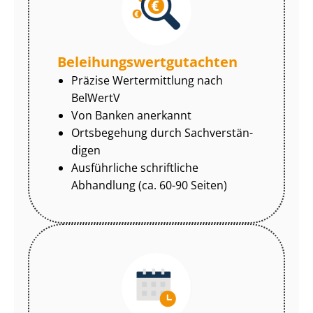
Be­lei­hungs­wert­gut­ach­ten
Präzise Wertermittlung nach
BelWertV
Von Banken anerkannt
Ortsbegehung durch Sach­ver­stän­
di­gen
Ausführliche schriftliche
Abhandlung (ca. 60-90 Seiten)