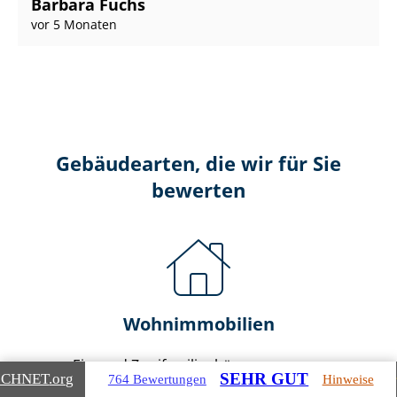
Barbara Fuchs
vor 5 Monaten
Gebäudearten, die wir für Sie
bewerten
Wohnimmobilien
Ein- und Zwei­fa­mi­li­en­häu­ser
SEHR GUT
ICHNET
.org
764 Bewertungen
Hinweise
Doppel- & Reihenhäuser