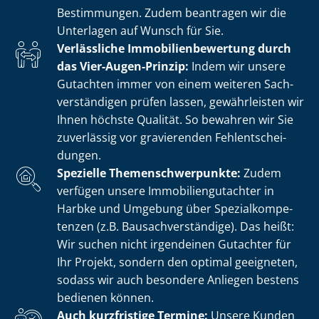
Bestimmungen. Zudem beantragen wir die
Unterlagen auf Wunsch für Sie.
Verlässliche Im­mo­bi­li­en­be­wer­tung durch
das Vier-Augen-Prinzip:
Indem wir unsere
Gutachten immer von einem weiteren Sach­
ver­stän­di­gen prüfen lassen, gewährleisten wir
Ihnen höchste Qualität. So bewahren wir Sie
zuverlässig vor gravierenden Fehl­ent­schei­
dun­gen.
Spezielle The­men­schwer­punk­te:
Zudem
verfügen unsere Im­mo­bi­li­en­gut­ach­ter in
Harbke und Umgebung über Spe­zi­al­kom­pe­
ten­zen (z.B. Bau­sach­ver­stän­di­ge). Das heißt:
Wir suchen nicht irgendeinen Gutachter für
Ihr Projekt, sondern den optimal geeigneten,
sodass wir auch besondere Anliegen bestens
bedienen können.
Auch kurzfristige Termine:
Unsere Kunden