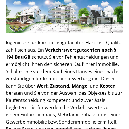
Ingenieure für Im­mo­bi­li­en­gut­ach­ten Harbke – Qualität
zahlt sich aus. Ein
Ver­kehrs­wert­gut­ach­ten nach §
194 BauGB
schützt Sie vor Fehl­ent­schei­dun­gen und
ermöglicht Ihnen den sicheren Kauf Ihrer Immobilie.
Schalten Sie vor dem Kauf eines Hauses einen Sach­
ver­stän­di­gen für Im­mo­bi­li­en­be­wer­tung ein. Dieser
kann Sie über
Wert, Zustand, Mängel
und
Kosten
beraten und Sie von der Auswahl des Objektes bis zur
Kauf­ent­schei­dung kompetent und zuverlässig
begleiten. Hierfür werden die Verkehrswerte von
einem Einfamilienhaus, Mehr­fa­mi­li­en­haus oder einer
Ge­wer­be­im­mo­bi­lie bzw. Sonderimmobilie ermittelt.