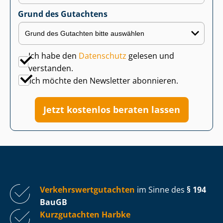
Grund des Gutachtens
Ich habe den
Datenschutz
gelesen und
verstanden.
Ich möchte den Newsletter abonnieren.
Jetzt kostenlos beraten lassen
Ver­kehrs­wert­gut­ach­ten
im Sinne des
§ 194
BauGB
Kurzgutachten Harbke