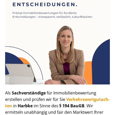
Als
Sachverständige
für Im­mo­bi­li­en­be­wer­tung
erstellen und prüfen wir für Sie
Ver­kehrs­wert­gut­ach­
ten
in
Harbke
im Sinne des
§ 194 BauGB
. Wir
ermitteln unabhängig und fair den Marktwert Ihrer