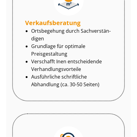
Ver­kaufs­be­ra­tung
Ortsbegehung durch Sach­ver­stän­
di­gen
Grundlage für optimale
Preisgestaltung
Verschafft Inen entscheidende
Ver­hand­lungs­vor­tei­le
Ausführliche schriftliche
Abhandlung (ca. 30-50 Seiten)