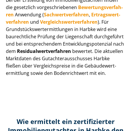
Bei der Erstellung von Im­mo­bi­li­en­gut­ach­ten finden
die gesetzlich vor­ge­schrie­be­nen
Be­wer­tungs­ver­fah­
ren
Anwendung (
Sach­wert­ver­fah­ren
,
Er­trags­wert­
ver­fah­ren
und
Ver­gleichs­wert­ver­fah­ren
). Für
Grund­stücks­wert­ermitt­lun­gen in Harbke wird eine
baurechtliche Prüfung der Liegenschaft durchgeführt
und bei entsprechendem Ent­wick­lungs­po­ten­zi­al nach
dem
Re­si­du­al­wert­ver­fah­ren
bewertet. Die aktuellen
Marktdaten des Gut­ach­ter­aus­schus­ses Harbke
fließen über Ver­gleichs­prei­se in die Ge­bäu­de­wert­
ermitt­lung sowie den Bodenrichtwert mit ein.
Wie ermittelt ein zertifizierter
Immobilien­gutachter in Harbke den