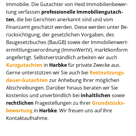
Immobilie. Die Gutachter von Heid Im­mo­bi­li­en­be­wer­
tung verfassen
professionelle Im­mo­bi­li­en­gut­ach­
ten
, die bei Gerichten anerkannt sind und vom
Finanzamt geschätzt werden. Diese werden unter Be­
rück­sich­ti­gung, der gesetzlichen Vorgaben, des
Baugesetzbuches (BauGB) sowie der Im­mo­bi­li­en­wert­
ermitt­lungs­ver­ord­nung (ImmoWertV), marktkonform
angefertigt. Selbst­ver­ständ­lich arbeiten wir auch
Kurzgutachten
in
Harbke
für private Zwecke aus.
Gerne unterstützen wir Sie auch bei
Rest­nut­zungs­
dau­er-Gutachten
zur Anhebung Ihrer möglichen
Abschreibungen. Darüber hinaus beraten wir Sie
kostenlos und unverbindlich bei
inhaltlichen
sowie
rechtlichen
Fragestellungen zu Ihrer
Grund­stücks­
be­wer­tung
in
Harbke
. Wir freuen uns auf Ihre
Kontaktaufnahme.