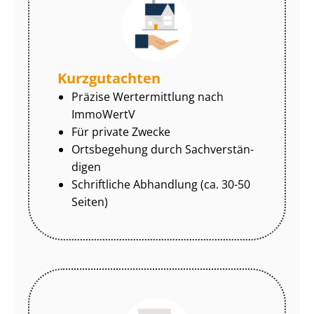
Kurzgutachten
Präzise Wertermittlung nach
ImmoWertV
Für private Zwecke
Ortsbegehung durch Sach­ver­stän­
di­gen
Schriftliche Abhandlung (ca. 30-50
Seiten)