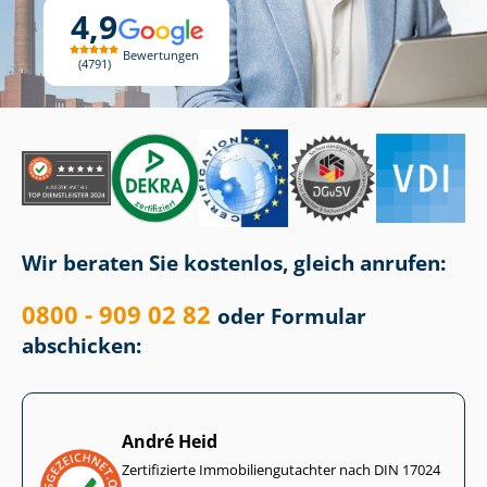
4,9
Bewertungen
4791
Wir beraten Sie kostenlos, gleich anrufen:
0800 - 909 02 82
oder Formular
abschicken:
André Heid
Zertifizierte Im­mo­bi­li­en­gut­ach­ter nach DIN 17024