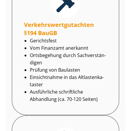
Ver­kehrs­wert­gut­ach­ten
§194 BauGB
Gerichtsfest
Vom Finanzamt anerkannt
Ortsbegehung durch Sach­ver­stän­
di­gen
Prüfung von Baulasten
Einsichtnahme in das Alt­las­ten­ka­
tas­ter
Ausführliche schriftliche
Abhandlung (ca. 70-120 Seiten)