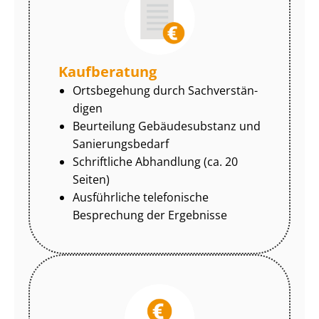
Kaufberatung
Ortsbegehung durch Sach­ver­stän­
di­gen
Beurteilung Gebäudesubstanz und
Sa­nie­rungs­be­darf
Schriftliche Abhandlung (ca. 20
Seiten)
Ausführliche telefonische
Besprechung der Ergebnisse