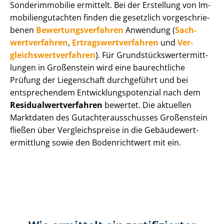
Sonderimmobilie ermittelt. Bei der Erstellung von Im­
mo­bi­li­en­gut­ach­ten finden die gesetzlich vor­ge­schrie­
be­nen
Be­wer­tungs­ver­fah­ren
Anwendung (
Sach­
wert­ver­fah­ren
,
Er­trags­wert­ver­fah­ren
und
Ver­
gleichs­wert­ver­fah­ren
). Für Grund­stücks­wert­ermitt­
lun­gen in Großenstein wird eine baurechtliche
Prüfung der Liegenschaft durchgeführt und bei
entsprechendem Ent­wick­lungs­po­ten­zi­al nach dem
Re­si­du­al­wert­ver­fah­ren
bewertet. Die aktuellen
Marktdaten des Gut­ach­ter­aus­schus­ses Großenstein
fließen über Ver­gleichs­prei­se in die Ge­bäu­de­wert­
ermitt­lung sowie den Bodenrichtwert mit ein.