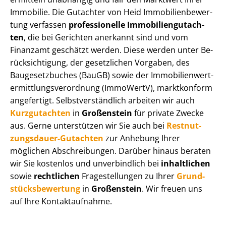
Immobilie. Die Gutachter von Heid Im­mo­bi­li­en­be­wer­
tung verfassen
professionelle Im­mo­bi­li­en­gut­ach­
ten
, die bei Gerichten anerkannt sind und vom
Finanzamt geschätzt werden. Diese werden unter Be­
rück­sich­ti­gung, der gesetzlichen Vorgaben, des
Baugesetzbuches (BauGB) sowie der Im­mo­bi­li­en­wert­
ermitt­lungs­ver­ord­nung (ImmoWertV), marktkonform
angefertigt. Selbst­ver­ständ­lich arbeiten wir auch
Kurzgutachten
in
Großenstein
für private Zwecke
aus. Gerne unterstützen wir Sie auch bei
Rest­nut­
zungs­dau­er-Gutachten
zur Anhebung Ihrer
möglichen Abschreibungen. Darüber hinaus beraten
wir Sie kostenlos und unverbindlich bei
inhaltlichen
sowie
rechtlichen
Fragestellungen zu Ihrer
Grund­
stücks­be­wer­tung
in
Großenstein
. Wir freuen uns
auf Ihre Kontaktaufnahme.