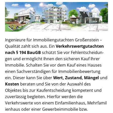
Ingenieure für Im­mo­bi­li­en­gut­ach­ten Großenstein –
Qualität zahlt sich aus. Ein
Ver­kehrs­wert­gut­ach­ten
nach § 194 BauGB
schützt Sie vor Fehl­ent­schei­dun­
gen und ermöglicht Ihnen den sicheren Kauf Ihrer
Immobilie. Schalten Sie vor dem Kauf eines Hauses
einen Sach­ver­stän­di­gen für Im­mo­bi­li­en­be­wer­tung
ein. Dieser kann Sie über
Wert, Zustand, Mängel
und
Kosten
beraten und Sie von der Auswahl des
Objektes bis zur Kauf­ent­schei­dung kompetent und
zuverlässig begleiten. Hierfür werden die
Verkehrswerte von einem Einfamilienhaus, Mehr­fa­mi­l
i­en­haus oder einer Ge­wer­be­im­mo­bi­lie bzw.