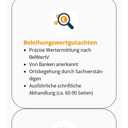
Be­lei­hungs­wert­gut­ach­ten
Präzise Wertermittlung nach
BelWertV
Von Banken anerkannt
Ortsbegehung durch Sach­ver­stän­
di­gen
Ausführliche schriftliche
Abhandlung (ca. 60-90 Seiten)