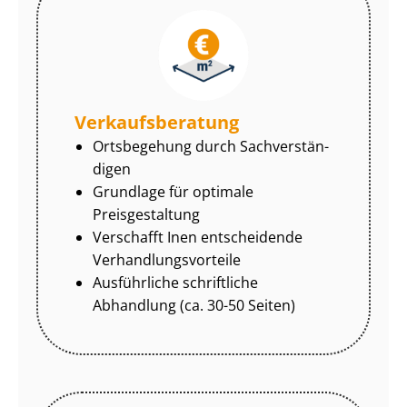
Ver­kaufs­be­ra­tung
Ortsbegehung durch Sach­ver­stän­
di­gen
Grundlage für optimale
Preisgestaltung
Verschafft Inen entscheidende
Ver­hand­lungs­vor­tei­le
Ausführliche schriftliche
Abhandlung (ca. 30-50 Seiten)