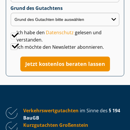
Grund des Gutachtens
Ich habe den
Datenschutz
gelesen und
verstanden.
Ich möchte den Newsletter abonnieren.
Jetzt kostenlos beraten lassen
Ver­kehrs­wert­gut­ach­ten
im Sinne des
§ 194
BauGB
Kurzgutachten Großenstein