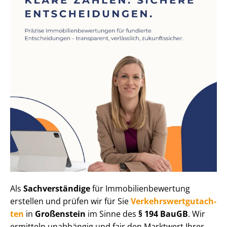
Als
Sachverständige
für Im­mo­bi­li­en­be­wer­tung
erstellen und prüfen wir für Sie
Ver­kehrs­wert­gut­ach­
ten
in
Großenstein
im Sinne des
§ 194 BauGB
. Wir
ermitteln unabhängig und fair den Marktwert Ihrer