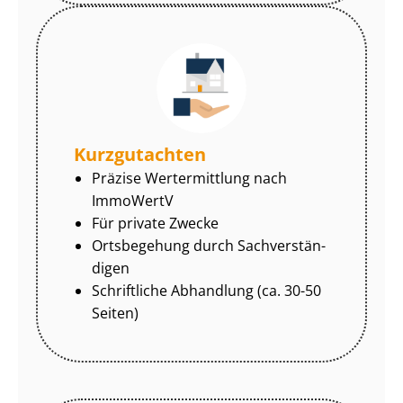
Kurzgutachten
Präzise Wertermittlung nach
ImmoWertV
Für private Zwecke
Ortsbegehung durch Sach­ver­stän­
di­gen
Schriftliche Abhandlung (ca. 30-50
Seiten)