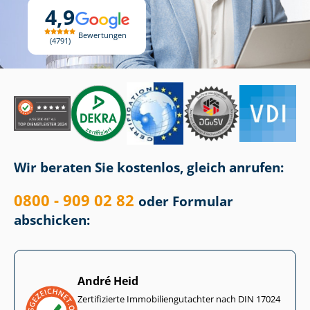
4,9
Bewertungen
4791
Wir beraten Sie kostenlos, gleich anrufen:
0800 - 909 02 82
oder Formular
abschicken:
André Heid
Zertifizierte Im­mo­bi­li­en­gut­ach­ter nach DIN 17024