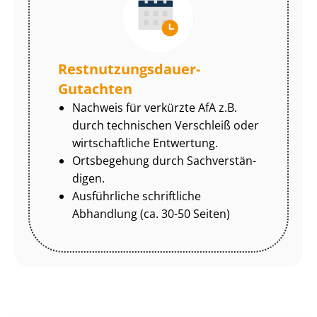
Rest­nut­zungs­dau­er-
Gutachten
Nachweis für verkürzte AfA z.B.
durch technischen Verschleiß oder
wirtschaftliche Entwertung.
Ortsbegehung durch Sach­ver­stän­
di­gen.
Ausführliche schriftliche
Abhandlung (ca. 30-50 Seiten)