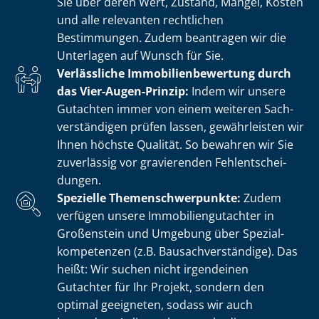
Sie über deren Wert, Zustand, Mängel, Kosten
und alle relevanten rechtlichen
Bestimmungen. Zudem beantragen wir die
Unterlagen auf Wunsch für Sie.
Verlässliche Im­mo­bi­li­en­be­wer­tung durch
das Vier-Augen-Prinzip:
Indem wir unsere
Gutachten immer von einem weiteren Sach­
ver­stän­di­gen prüfen lassen, gewährleisten wir
Ihnen höchste Qualität. So bewahren wir Sie
zuverlässig vor gravierenden Fehl­ent­schei­
dun­gen.
Spezielle The­men­schwer­punk­te:
Zudem
verfügen unsere Im­mo­bi­li­en­gut­ach­ter in
Großenstein und Umgebung über Spe­zi­al­
kom­pe­ten­zen (z.B. Bau­sach­ver­stän­di­ge). Das
heißt: Wir suchen nicht irgendeinen
Gutachter für Ihr Projekt, sondern den
optimal geeigneten, sodass wir auch