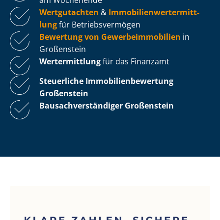
Wertgutachten
&
Im­mo­bi­li­en­wert­ermitt­
lung
für Be­triebs­ver­mö­gen
Bewertung von Ge­wer­be­im­mo­bi­li­en
in
Großenstein
Wertermittlung
für das Finanzamt
Steuerliche Im­mo­bi­li­en­be­wer­tung
Großenstein
Bau­sach­ver­stän­di­ger Großenstein