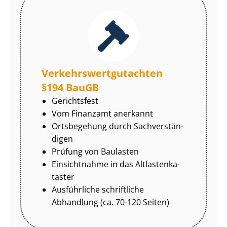
Ver­kehrs­wert­gut­ach­ten
§194 BauGB
Gerichtsfest
Vom Finanzamt anerkannt
Ortsbegehung durch Sach­ver­stän­
di­gen
Prüfung von Baulasten
Einsichtnahme in das Alt­las­ten­ka­
tas­ter
Ausführliche schriftliche
Abhandlung (ca. 70-120 Seiten)