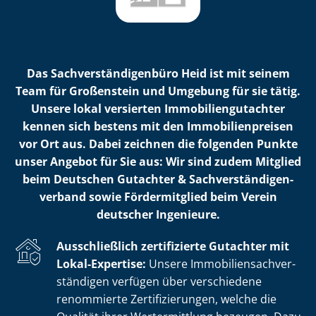
Das Sach­ver­stän­di­gen­bü­ro Heid ist mit seinem
Team für Großenstein und Umgebung für sie tätig.
Unsere lokal versierten Im­mo­bi­li­en­gut­ach­ter
kennen sich bestens mit den Im­mo­bi­li­en­prei­sen
vor Ort aus. Dabei zeichnen die folgenden Punkte
unser Angebot für Sie aus: Wir sind zudem Mitglied
beim Deutschen Gutachter & Sach­ver­stän­di­gen­
ver­band sowie Fördermitglied beim Verein
deutscher Ingenieure.
Ausschließlich zertifizierte Gutachter mit
Lokal-Expertise:
Unsere Im­mo­bi­li­en­sach­ver­
stän­di­gen verfügen über verschiedene
renommierte Zer­ti­fi­zie­run­gen, welche die