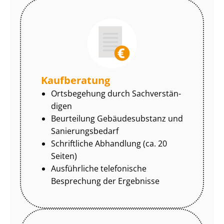
Kaufberatung
Ortsbegehung durch Sach­ver­stän­
di­gen
Beurteilung Gebäudesubstanz und
Sa­nie­rungs­be­darf
Schriftliche Abhandlung (ca. 20
Seiten)
Ausführliche telefonische
Besprechung der Ergebnisse