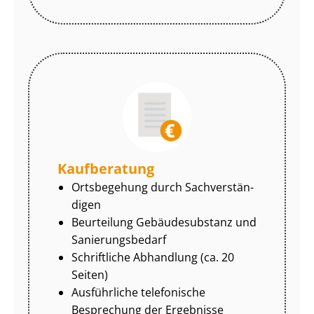
Kaufberatung
Ortsbegehung durch Sach­ver­stän­
di­gen
Beurteilung Gebäudesubstanz und
Sa­nie­rungs­be­darf
Schriftliche Abhandlung (ca. 20
Seiten)
Ausführliche telefonische
Besprechung der Ergebnisse