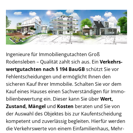
Ingenieure für Im­mo­bi­li­en­gut­ach­ten Groß
Rodensleben – Qualität zahlt sich aus. Ein
Ver­kehrs­
wert­gut­ach­ten nach § 194 BauGB
schützt Sie vor
Fehl­ent­schei­dun­gen und ermöglicht Ihnen den
sicheren Kauf Ihrer Immobilie. Schalten Sie vor dem
Kauf eines Hauses einen Sach­ver­stän­di­gen für Im­mo­
bi­li­en­be­wer­tung ein. Dieser kann Sie über
Wert,
Zustand, Mängel
und
Kosten
beraten und Sie von
der Auswahl des Objektes bis zur Kauf­ent­schei­dung
kompetent und zuverlässig begleiten. Hierfür werden
die Verkehrswerte von einem Einfamilienhaus, Mehr­