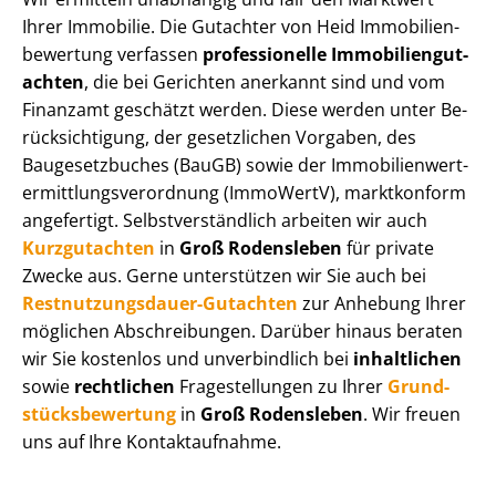
Ihrer Immobilie. Die Gutachter von Heid Im­mo­bi­li­en­
be­wer­tung verfassen
professionelle Im­mo­bi­li­en­gut­
ach­ten
, die bei Gerichten anerkannt sind und vom
Finanzamt geschätzt werden. Diese werden unter Be­
rück­sich­ti­gung, der gesetzlichen Vorgaben, des
Baugesetzbuches (BauGB) sowie der Im­mo­bi­li­en­wert­
ermitt­lungs­ver­ord­nung (ImmoWertV), marktkonform
angefertigt. Selbst­ver­ständ­lich arbeiten wir auch
Kurzgutachten
in
Groß Rodensleben
für private
Zwecke aus. Gerne unterstützen wir Sie auch bei
Rest­nut­zungs­dau­er-Gutachten
zur Anhebung Ihrer
möglichen Abschreibungen. Darüber hinaus beraten
wir Sie kostenlos und unverbindlich bei
inhaltlichen
sowie
rechtlichen
Fragestellungen zu Ihrer
Grund­
stücks­be­wer­tung
in
Groß Rodensleben
. Wir freuen
uns auf Ihre Kontaktaufnahme.