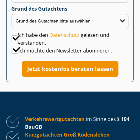
Grund des Gutachtens
Ich habe den
Datenschutz
gelesen und
verstanden.
Ich möchte den Newsletter abonnieren.
Jetzt kostenlos beraten lassen
Ver­kehrs­wert­gut­ach­ten
im Sinne des
§ 194
BauGB
Kurzgutachten Groß Rodensleben