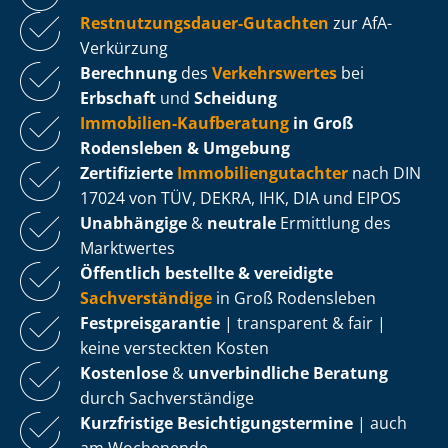
Rest­nut­zungs­dau­er-Gutachten
zur AfA-
Verkürzung
Berechnung
des
Verkehrswertes
bei
Erbschaft
und
Scheidung
Immobilien-Kaufberatung
in Groß
Rodensleben & Umgebung
Zertifizierte
Im­mo­bi­li­en­gut­ach­ter
nach DIN
17024 von TÜV, DEKRA, IHK, DIA und EIPOS
Unabhängige
&
neutrale
Ermittlung des
Marktwertes
Öffentlich bestellte & vereidigte
Sachverständige
in Groß Rodensleben
Fest­preis­ga­ran­tie
| transparent & fair |
keine versteckten Kosten
Kostenlose
&
unverbindliche Beratung
durch Sachverständige
Kurzfristige Be­sich­ti­gungs­ter­mi­ne
| auch
am Wochenende