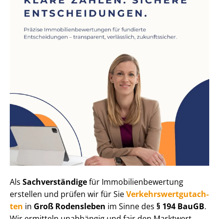
Als
Sachverständige
für Im­mo­bi­li­en­be­wer­tung
erstellen und prüfen wir für Sie
Ver­kehrs­wert­gut­ach­
ten
in
Groß Rodensleben
im Sinne des
§ 194 BauGB
.
Wir ermitteln unabhängig und fair den Marktwert