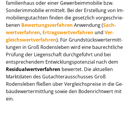
fa­mi­li­en­haus oder einer Ge­wer­be­im­mo­bi­lie bzw.
Sonderimmobilie ermittelt. Bei der Erstellung von Im­
mo­bi­li­en­gut­ach­ten finden die gesetzlich vor­ge­schrie­
be­nen
Be­wer­tungs­ver­fah­ren
Anwendung (
Sach­
wert­ver­fah­ren
,
Er­trags­wert­ver­fah­ren
und
Ver­
gleichs­wert­ver­fah­ren
). Für Grund­stücks­wert­ermitt­
lun­gen in Groß Rodensleben wird eine baurechtliche
Prüfung der Liegenschaft durchgeführt und bei
entsprechendem Ent­wick­lungs­po­ten­zi­al nach dem
Re­si­du­al­wert­ver­fah­ren
bewertet. Die aktuellen
Marktdaten des Gut­ach­ter­aus­schus­ses Groß
Rodensleben fließen über Ver­gleichs­prei­se in die Ge­
bäu­de­wert­ermitt­lung sowie den Bodenrichtwert mit
ein.