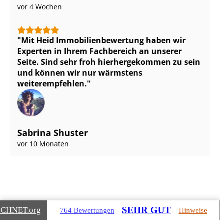
vor 4 Wochen
Mit Heid Im­mo­bi­li­en­be­wer­tung haben wir
Experten in Ihrem Fachbereich an unserer
Seite. Sind sehr froh hierhergekommen zu sein
und können wir nur wärmstens
weiterempfehlen.
Sabrina Shuster
vor 10 Monaten
SEHR GUT
ICHNET
.org
764 Bewertungen
Hinweise