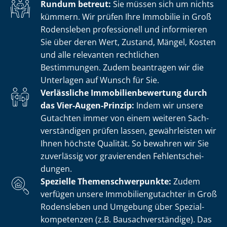
Rundum betreut:
Sie müssen sich um nichts
kümmern. Wir prüfen Ihre Immobilie in Groß
Rodensleben professionell und informieren
Sie über deren Wert, Zustand, Mängel, Kosten
und alle relevanten rechtlichen
Bestimmungen. Zudem beantragen wir die
Unterlagen auf Wunsch für Sie.
Verlässliche Im­mo­bi­li­en­be­wer­tung durch
das Vier-Augen-Prinzip:
Indem wir unsere
Gutachten immer von einem weiteren Sach­
ver­stän­di­gen prüfen lassen, gewährleisten wir
Ihnen höchste Qualität. So bewahren wir Sie
zuverlässig vor gravierenden Fehl­ent­schei­
dun­gen.
Spezielle The­men­schwer­punk­te:
Zudem
verfügen unsere Im­mo­bi­li­en­gut­ach­ter in Groß
Rodensleben und Umgebung über Spe­zi­al­
kom­pe­ten­zen (z.B. Bau­sach­ver­stän­di­ge). Das