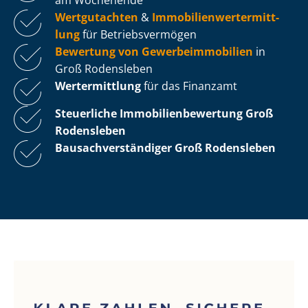
Wertgutachten
&
Im­mo­bi­li­en­wert­ermitt­
lung
für Be­triebs­ver­mö­gen
Bewertung von Ge­wer­be­im­mo­bi­li­en
in
Groß Rodensleben
Wertermittlung
für das Finanzamt
Steuerliche Im­mo­bi­li­en­be­wer­tung
Groß
Rodensleben
Bau­sach­ver­stän­di­ger Groß Rodensleben