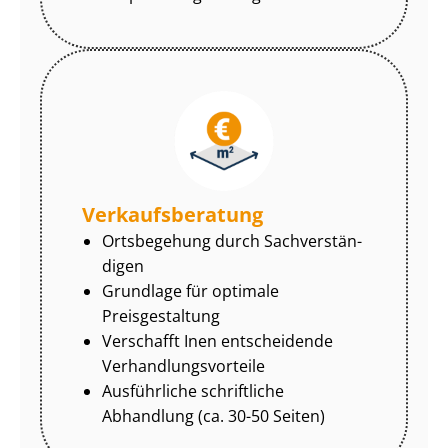
Ver­kaufs­be­ra­tung
Ortsbegehung durch Sach­ver­stän­
di­gen
Grundlage für optimale
Preisgestaltung
Verschafft Inen entscheidende
Ver­hand­lungs­vor­tei­le
Ausführliche schriftliche
Abhandlung (ca. 30-50 Seiten)