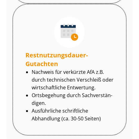
Rest­nut­zungs­dau­er-
Gutachten
Nachweis für verkürzte AfA z.B.
durch technischen Verschleiß oder
wirtschaftliche Entwertung.
Ortsbegehung durch Sach­ver­stän­
di­gen.
Ausführliche schriftliche
Abhandlung (ca. 30-50 Seiten)