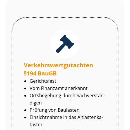
Ver­kehrs­wert­gut­ach­ten
§194 BauGB
Gerichtsfest
Vom Finanzamt anerkannt
Ortsbegehung durch Sach­ver­stän­
di­gen
Prüfung von Baulasten
Einsichtnahme in das Alt­las­ten­ka­
tas­ter