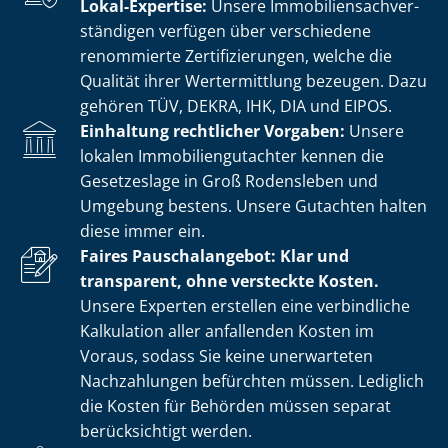
Lokal-Expertise:
Unsere Im­mo­bi­li­en­sach­ver­
stän­di­gen verfügen über verschiedene
renommierte Zer­ti­fi­zie­run­gen, welche die
Qualität ihrer Wertermittlung bezeugen. Dazu
gehören TÜV, DEKRA, IHK, DIA und EIPOS.
Einhaltung rechtlicher Vorgaben:
Unsere
lokalen Im­mo­bi­li­en­gut­ach­ter kennen die
Gesetzeslage in Groß Rodensleben und
Umgebung bestens. Unsere Gutachten halten
diese immer ein.
Faires Pauschalangebot: Klar und
transparent, ohne versteckte Kosten.
Unsere Experten erstellen eine verbindliche
Kalkulation aller anfallenden Kosten im
Voraus, sodass Sie keine unerwarteten
Nachzahlungen befürchten müssen. Lediglich
die Kosten für Behörden müssen separat
berücksichtigt werden.