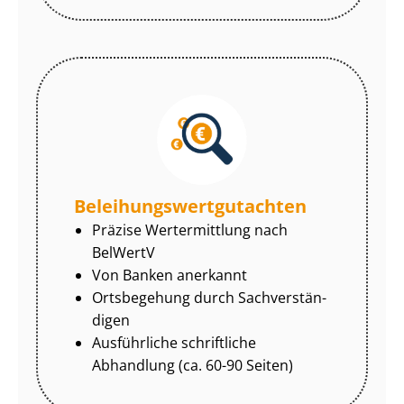
Be­lei­hungs­wert­gut­ach­ten
Präzise Wertermittlung nach
BelWertV
Von Banken anerkannt
Ortsbegehung durch Sach­ver­stän­
di­gen
Ausführliche schriftliche
Abhandlung (ca. 60-90 Seiten)