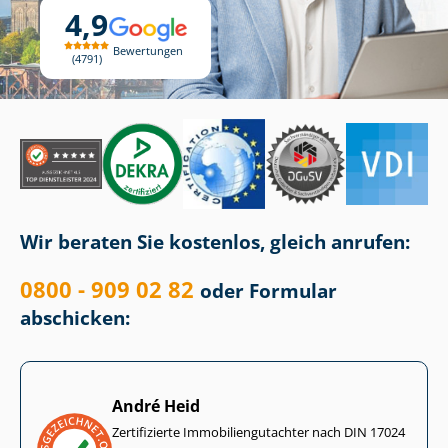
4,9
Bewertungen
4791
Wir beraten Sie kostenlos, gleich anrufen:
0800 - 909 02 82
oder Formular
abschicken:
André Heid
Zertifizierte Im­mo­bi­li­en­gut­ach­ter nach DIN 17024