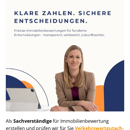
Als
Sachverständige
für Im­mo­bi­li­en­be­wer­tung
erstellen und prüfen wir für Sie
Ver­kehrs­wert­gut­ach­