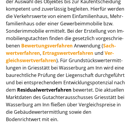
der Auswahl des Objektes bis zur Kauf­ent­schei­dung
kompetent und zuverlässig begleiten. Hierfür werden
die Verkehrswerte von einem Einfamilienhaus, Mehr­
fa­mi­li­en­haus oder einer Ge­wer­be­im­mo­bi­lie bzw.
Sonderimmobilie ermittelt. Bei der Erstellung von Im­
mo­bi­li­en­gut­ach­ten finden die gesetzlich vor­ge­schrie­
be­nen
Be­wer­tungs­ver­fah­ren
Anwendung (
Sach­
wert­ver­fah­ren
,
Er­trags­wert­ver­fah­ren
und
Ver­
gleichs­wert­ver­fah­ren
). Für Grund­stücks­wert­ermitt­
lun­gen in Griesstätt bei Wasserburg am Inn wird eine
baurechtliche Prüfung der Liegenschaft durchgeführt
und bei entsprechendem Ent­wick­lungs­po­ten­zi­al nach
dem
Re­si­du­al­wert­ver­fah­ren
bewertet. Die aktuellen
Marktdaten des Gut­ach­ter­aus­schus­ses Griesstätt bei
Wasserburg am Inn fließen über Ver­gleichs­prei­se in
die Ge­bäu­de­wert­ermitt­lung sowie den
Bodenrichtwert mit ein.