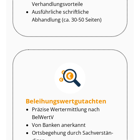
Ver­hand­lungs­vor­tei­le
Ausführliche schriftliche
Abhandlung (ca. 30-50 Seiten)
Be­lei­hungs­wert­gut­ach­ten
Präzise Wertermittlung nach
BelWertV
Von Banken anerkannt
Ortsbegehung durch Sach­ver­stän­