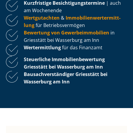
Kurzfristige Be­sich­ti­gungs­ter­mi­ne
| auch
am Wochenende
Wertgutachten
&
Im­mo­bi­li­en­wert­ermitt­
lung
für Be­triebs­ver­mö­gen
Bewertung von Ge­wer­be­im­mo­bi­li­en
in
Griesstätt bei Wasserburg am Inn
Wertermittlung
für das Finanzamt
Steuerliche Im­mo­bi­li­en­be­wer­tung
Griesstätt bei Wasserburg am Inn
Bau­sach­ver­stän­di­ger Griesstätt bei
Wasserburg am Inn