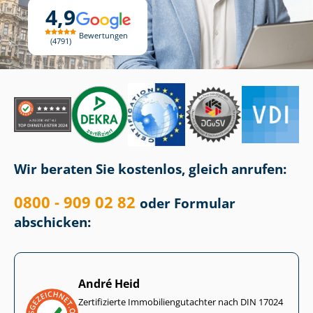
4,9
Bewertungen
4791
Wir beraten Sie kostenlos, gleich anrufen:
0800 - 909 02 82
oder Formular
abschicken:
André Heid
Zertifizierte Im­mo­bi­li­en­gut­ach­ter nach DIN 17024