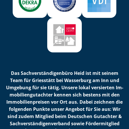
Das Sach­ver­stän­di­gen­bü­ro Heid ist mit seinem
Team für Griesstätt bei Wasserburg am Inn und
Umgebung für sie tätig. Unsere lokal versierten Im­
mo­bi­li­en­gut­ach­ter kennen sich bestens mit den
Im­mo­bi­li­en­prei­sen vor Ort aus. Dabei zeichnen die
folgenden Punkte unser Angebot für Sie aus: Wir
sind zudem Mitglied beim Deutschen Gutachter &
Sach­ver­stän­di­gen­ver­band sowie Fördermitglied