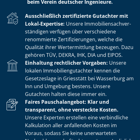
beim Verein deutscher Ingenieure.
Ausschließlich zertifizierte Gutachter mit
Lokal-Expertise:
Unsere Im­mo­bi­li­en­sach­ver­
stän­di­gen verfügen über verschiedene
renommierte Zer­ti­fi­zie­run­gen, welche die
Qualität ihrer Wertermittlung bezeugen. Dazu
gehören TÜV, DEKRA, IHK, DIA und EIPOS.
Einhaltung rechtlicher Vorgaben:
Unsere
lokalen Im­mo­bi­li­en­gut­ach­ter kennen die
Gesetzeslage in Griesstätt bei Wasserburg am
Inn und Umgebung bestens. Unsere
Gutachten halten diese immer ein.
Faires Pauschalangebot: Klar und
transparent, ohne versteckte Kosten.
Unsere Experten erstellen eine verbindliche
Kalkulation aller anfallenden Kosten im
Voraus, sodass Sie keine unerwarteten