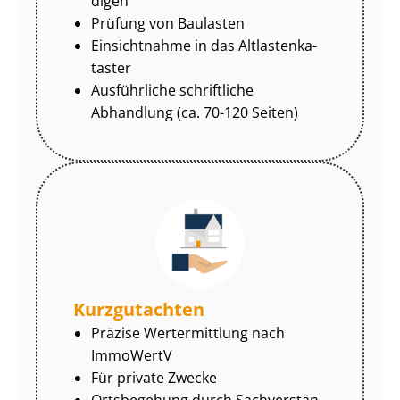
di­gen
Prüfung von Baulasten
Einsichtnahme in das Alt­las­ten­ka­
tas­ter
Ausführliche schriftliche
Abhandlung (ca. 70-120 Seiten)
Kurzgutachten
Präzise Wertermittlung nach
ImmoWertV
Für private Zwecke
Ortsbegehung durch Sach­ver­stän­