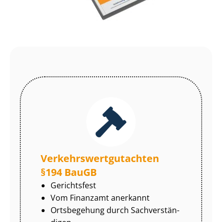
Ver­kehrs­wert­gut­ach­ten
§194 BauGB
Gerichtsfest
Vom Finanzamt anerkannt
Ortsbegehung durch Sach­ver­stän­