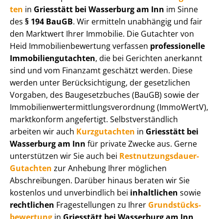
ten
in
Griesstätt bei Wasserburg am Inn
im Sinne
des
§ 194 BauGB
. Wir ermitteln unabhängig und fair
den Marktwert Ihrer Immobilie. Die Gutachter von
Heid Im­mo­bi­li­en­be­wer­tung verfassen
professionelle
Im­mo­bi­li­en­gut­ach­ten
, die bei Gerichten anerkannt
sind und vom Finanzamt geschätzt werden. Diese
werden unter Be­rück­sich­ti­gung, der gesetzlichen
Vorgaben, des Baugesetzbuches (BauGB) sowie der
Im­mo­bi­li­en­wert­ermitt­lungs­ver­ord­nung (ImmoWertV),
marktkonform angefertigt. Selbst­ver­ständ­lich
arbeiten wir auch
Kurzgutachten
in
Griesstätt bei
Wasserburg am Inn
für private Zwecke aus. Gerne
unterstützen wir Sie auch bei
Rest­nut­zungs­dau­er-
Gutachten
zur Anhebung Ihrer möglichen
Abschreibungen. Darüber hinaus beraten wir Sie
kostenlos und unverbindlich bei
inhaltlichen
sowie
rechtlichen
Fragestellungen zu Ihrer
Grund­stücks­
be­wer­tung
in
Griesstätt bei Wasserburg am Inn
.