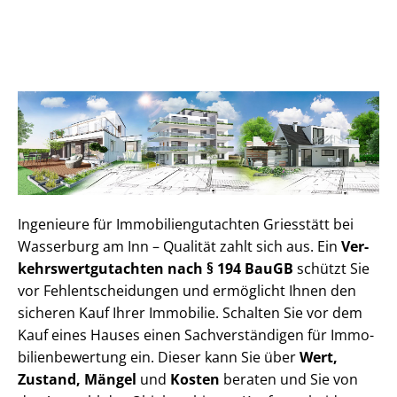
Ingenieure für Im­mo­bi­li­en­gut­ach­ten Griesstätt bei
Wasserburg am Inn – Qualität zahlt sich aus. Ein
Ver­
kehrs­wert­gut­ach­ten nach § 194 BauGB
schützt Sie
vor Fehl­ent­schei­dun­gen und ermöglicht Ihnen den
sicheren Kauf Ihrer Immobilie. Schalten Sie vor dem
Kauf eines Hauses einen Sach­ver­stän­di­gen für Im­mo­
bi­li­en­be­wer­tung ein. Dieser kann Sie über
Wert,
Zustand, Mängel
und
Kosten
beraten und Sie von