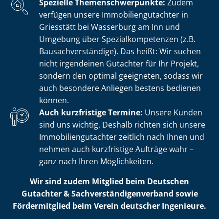
Spezielle The­men­schwer­punk­te:
Zudem
verfügen unsere Im­mo­bi­li­en­gut­ach­ter in
Griesstätt bei Wasserburg am Inn und
Umgebung über Spe­zi­al­kom­pe­ten­zen (z.B.
Bau­sach­ver­stän­di­ge). Das heißt: Wir suchen
nicht irgendeinen Gutachter für Ihr Projekt,
sondern den optimal geeigneten, sodass wir
auch besondere Anliegen bestens bedienen
können.
Auch kurzfristige Termine:
Unsere Kunden
sind uns wichtig. Deshalb richten sich unsere
Im­mo­bi­li­en­gut­ach­ter zeitlich nach Ihnen und
nehmen auch kurzfristige Aufträge wahr –
ganz nach Ihren Möglichkeiten.
Wir sind zudem Mitglied beim Deutschen
Gutachter & Sach­ver­stän­di­gen­ver­band sowie
Fördermitglied beim Verein deutscher Ingenieure.