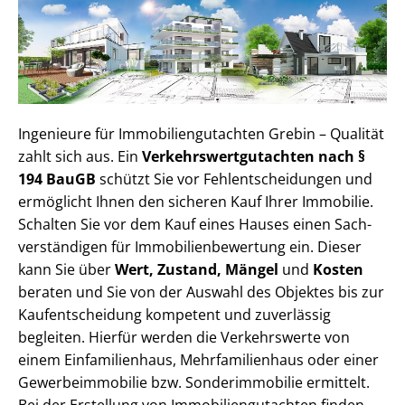
Ingenieure für Im­mo­bi­li­en­gut­ach­ten Grebin – Qualität
zahlt sich aus. Ein
Ver­kehrs­wert­gut­ach­ten nach §
194 BauGB
schützt Sie vor Fehl­ent­schei­dun­gen und
ermöglicht Ihnen den sicheren Kauf Ihrer Immobilie.
Schalten Sie vor dem Kauf eines Hauses einen Sach­
ver­stän­di­gen für Im­mo­bi­li­en­be­wer­tung ein. Dieser
kann Sie über
Wert, Zustand, Mängel
und
Kosten
beraten und Sie von der Auswahl des Objektes bis zur
Kauf­ent­schei­dung kompetent und zuverlässig
begleiten. Hierfür werden die Verkehrswerte von
einem Einfamilienhaus, Mehr­fa­mi­li­en­haus oder einer
Ge­wer­be­im­mo­bi­lie bzw. Sonderimmobilie ermittelt.