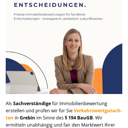
Als
Sachverständige
für Im­mo­bi­li­en­be­wer­tung
erstellen und prüfen wir für Sie
Ver­kehrs­wert­gut­ach­
ten
in
Grebin
im Sinne des
§ 194 BauGB
. Wir
ermitteln unabhängig und fair den Marktwert Ihrer