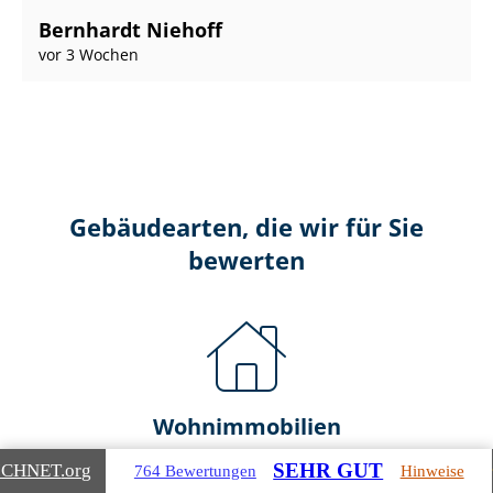
Bernhardt Niehoff
vor 3 Wochen
Gebäudearten, die wir für Sie
bewerten
Wohnimmobilien
SEHR GUT
ICHNET
.org
764 Bewertungen
Hinweise
Ein- und Zwei­fa­mi­li­en­häu­ser