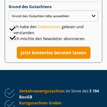
Grund des Gutachtens
Ich habe den
Datenschutz
gelesen und
verstanden.
Ich möchte den Newsletter abonnieren.
Jetzt kostenlos beraten lassen
Ver­kehrs­wert­gut­ach­ten
im Sinne des
§ 194
BauGB
Kurzgutachten Grebin