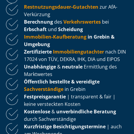
Rest­nut­zungs­dau­er-Gutachten
zur AfA-
Verkürzung
Berechnung
des
Verkehrswertes
bei
Erbschaft
und
Scheidung
Immobilien-Kaufberatung
in Grebin &
Umgebung
Zertifizierte
Im­mo­bi­li­en­gut­ach­ter
nach DIN
17024 von TÜV, DEKRA, IHK, DIA und EIPOS
Unabhängige
&
neutrale
Ermittlung des
Marktwertes
Öffentlich bestellte & vereidigte
Sachverständige
in Grebin
Fest­preis­ga­ran­tie
| transparent & fair |
keine versteckten Kosten
Kostenlose
&
unverbindliche Beratung
durch Sachverständige
Kurzfristige Be­sich­ti­gungs­ter­mi­ne
| auch
am Wochenende