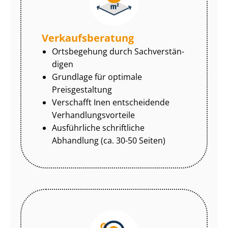
Ver­kaufs­be­ra­tung
Ortsbegehung durch Sach­ver­stän­
di­gen
Grundlage für optimale
Preisgestaltung
Verschafft Inen entscheidende
Ver­hand­lungs­vor­tei­le
Ausführliche schriftliche
Abhandlung (ca. 30-50 Seiten)