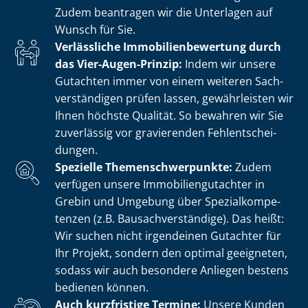
Zudem beantragen wir die Unterlagen auf
Wunsch für Sie.
Verlässliche Im­mo­bi­li­en­be­wer­tung durch
das Vier-Augen-Prinzip:
Indem wir unsere
Gutachten immer von einem weiteren Sach­
ver­stän­di­gen prüfen lassen, gewährleisten wir
Ihnen höchste Qualität. So bewahren wir Sie
zuverlässig vor gravierenden Fehl­ent­schei­
dun­gen.
Spezielle The­men­schwer­punk­te:
Zudem
verfügen unsere Im­mo­bi­li­en­gut­ach­ter in
Grebin und Umgebung über Spe­zi­al­kom­pe­
ten­zen (z.B. Bau­sach­ver­stän­di­ge). Das heißt:
Wir suchen nicht irgendeinen Gutachter für
Ihr Projekt, sondern den optimal geeigneten,
sodass wir auch besondere Anliegen bestens
bedienen können.
Auch kurzfristige Termine:
Unsere Kunden