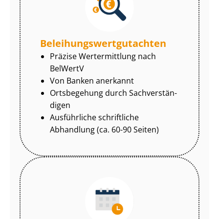
Be­lei­hungs­wert­gut­ach­ten
Präzise Wertermittlung nach
BelWertV
Von Banken anerkannt
Ortsbegehung durch Sach­ver­stän­
di­gen
Ausführliche schriftliche
Abhandlung (ca. 60-90 Seiten)