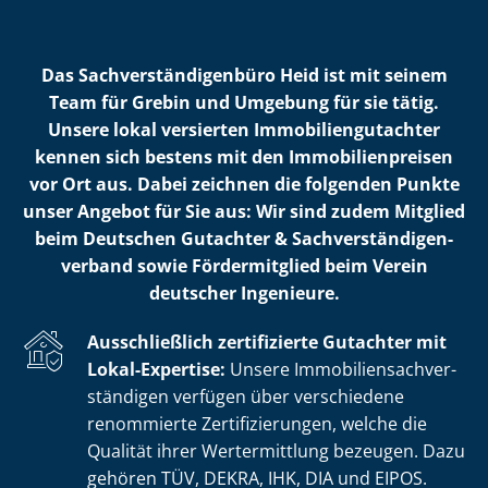
Das Sach­ver­stän­di­gen­bü­ro Heid ist mit seinem
Team für Grebin und Umgebung für sie tätig.
Unsere lokal versierten Im­mo­bi­li­en­gut­ach­ter
kennen sich bestens mit den Im­mo­bi­li­en­prei­sen
vor Ort aus. Dabei zeichnen die folgenden Punkte
unser Angebot für Sie aus: Wir sind zudem Mitglied
beim Deutschen Gutachter & Sach­ver­stän­di­gen­
ver­band sowie Fördermitglied beim Verein
deutscher Ingenieure.
Ausschließlich zertifizierte Gutachter mit
Lokal-Expertise:
Unsere Im­mo­bi­li­en­sach­ver­
stän­di­gen verfügen über verschiedene
renommierte Zer­ti­fi­zie­run­gen, welche die
Qualität ihrer Wertermittlung bezeugen. Dazu
gehören TÜV, DEKRA, IHK, DIA und EIPOS.