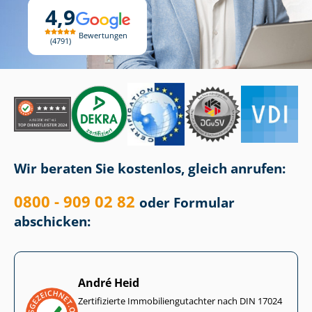
4,9
Bewertungen
4791
Wir beraten Sie kostenlos, gleich anrufen:
0800 - 909 02 82
oder Formular
abschicken:
André Heid
Zertifizierte Im­mo­bi­li­en­gut­ach­ter nach DIN 17024