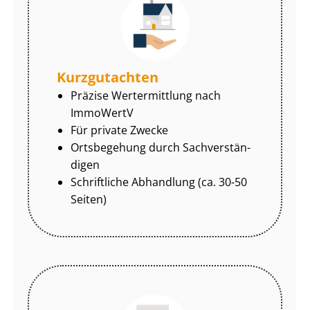
Kurzgutachten
Präzise Wertermittlung nach
ImmoWertV
Für private Zwecke
Ortsbegehung durch Sach­ver­stän­
di­gen
Schriftliche Abhandlung (ca. 30-50
Seiten)