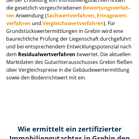
Bei der Erstellung von Im­mo­bi­li­en­gut­ach­ten finden
die gesetzlich vor­ge­schrie­be­nen
Be­wer­tungs­ver­fah­
ren
Anwendung (
Sach­wert­ver­fah­ren
,
Er­trags­wert­
ver­fah­ren
und
Ver­gleichs­wert­ver­fah­ren
). Für
Grund­stücks­wert­ermitt­lun­gen in Grebin wird eine
baurechtliche Prüfung der Liegenschaft durchgeführt
und bei entsprechendem Ent­wick­lungs­po­ten­zi­al nach
dem
Re­si­du­al­wert­ver­fah­ren
bewertet. Die aktuellen
Marktdaten des Gut­ach­ter­aus­schus­ses Grebin fließen
über Ver­gleichs­prei­se in die Ge­bäu­de­wert­ermitt­lung
sowie den Bodenrichtwert mit ein.
Wie ermittelt ein zertifizierter
Immobilien­gutachter in Grebin den