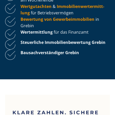
Wertgutachten
&
Im­mo­bi­li­en­wert­ermitt­
lung
für Be­triebs­ver­mö­gen
Bewertung von Ge­wer­be­im­mo­bi­li­en
in
Grebin
Wertermittlung
für das Finanzamt
Steuerliche Im­mo­bi­li­en­be­wer­tung
Grebin
Bau­sach­ver­stän­di­ger Grebin