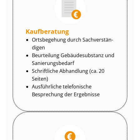
Kaufberatung
Ortsbegehung durch Sach­ver­stän­
di­gen
Beurteilung Gebäudesubstanz und
Sa­nie­rungs­be­darf
Schriftliche Abhandlung (ca. 20
Seiten)
Ausführliche telefonische
Besprechung der Ergebnisse