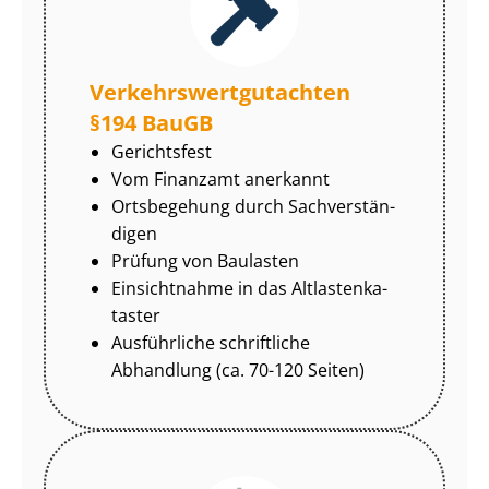
Ver­kehrs­wert­gut­ach­ten
§194 BauGB
Gerichtsfest
Vom Finanzamt anerkannt
Ortsbegehung durch Sach­ver­stän­
di­gen
Prüfung von Baulasten
Einsichtnahme in das Alt­las­ten­ka­
tas­ter
Ausführliche schriftliche
Abhandlung (ca. 70-120 Seiten)