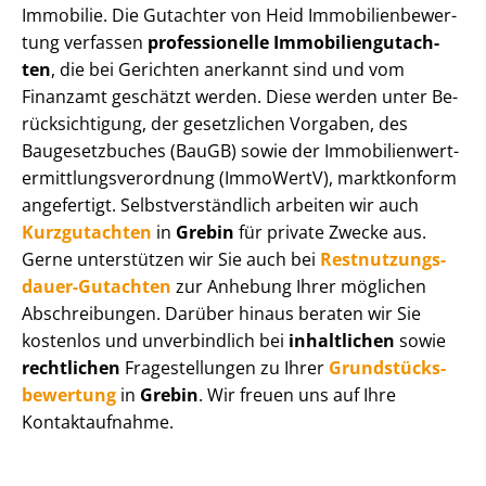
Immobilie. Die Gutachter von Heid Im­mo­bi­li­en­be­wer­
tung verfassen
professionelle Im­mo­bi­li­en­gut­ach­
ten
, die bei Gerichten anerkannt sind und vom
Finanzamt geschätzt werden. Diese werden unter Be­
rück­sich­ti­gung, der gesetzlichen Vorgaben, des
Baugesetzbuches (BauGB) sowie der Im­mo­bi­li­en­wert­
ermitt­lungs­ver­ord­nung (ImmoWertV), marktkonform
angefertigt. Selbst­ver­ständ­lich arbeiten wir auch
Kurzgutachten
in
Grebin
für private Zwecke aus.
Gerne unterstützen wir Sie auch bei
Rest­nut­zungs­
dau­er-Gutachten
zur Anhebung Ihrer möglichen
Abschreibungen. Darüber hinaus beraten wir Sie
kostenlos und unverbindlich bei
inhaltlichen
sowie
rechtlichen
Fragestellungen zu Ihrer
Grund­stücks­
be­wer­tung
in
Grebin
. Wir freuen uns auf Ihre
Kontaktaufnahme.