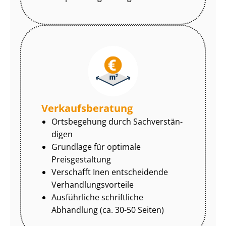
Ver­kaufs­be­ra­tung
Ortsbegehung durch Sach­ver­stän­
di­gen
Grundlage für optimale
Preisgestaltung
Verschafft Inen entscheidende
Ver­hand­lungs­vor­tei­le
Ausführliche schriftliche
Abhandlung (ca. 30-50 Seiten)