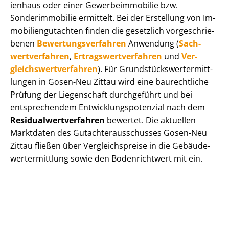
i­en­haus oder einer Ge­wer­be­im­mo­bi­lie bzw.
Sonderimmobilie ermittelt. Bei der Erstellung von Im­
mo­bi­li­en­gut­ach­ten finden die gesetzlich vor­ge­schrie­
be­nen
Be­wer­tungs­ver­fah­ren
Anwendung (
Sach­
wert­ver­fah­ren
,
Er­trags­wert­ver­fah­ren
und
Ver­
gleichs­wert­ver­fah­ren
). Für Grund­stücks­wert­ermitt­
lun­gen in Gosen-Neu Zittau wird eine baurechtliche
Prüfung der Liegenschaft durchgeführt und bei
entsprechendem Ent­wick­lungs­po­ten­zi­al nach dem
Re­si­du­al­wert­ver­fah­ren
bewertet. Die aktuellen
Marktdaten des Gut­ach­ter­aus­schus­ses Gosen-Neu
Zittau fließen über Ver­gleichs­prei­se in die Ge­bäu­de­
wert­ermitt­lung sowie den Bodenrichtwert mit ein.