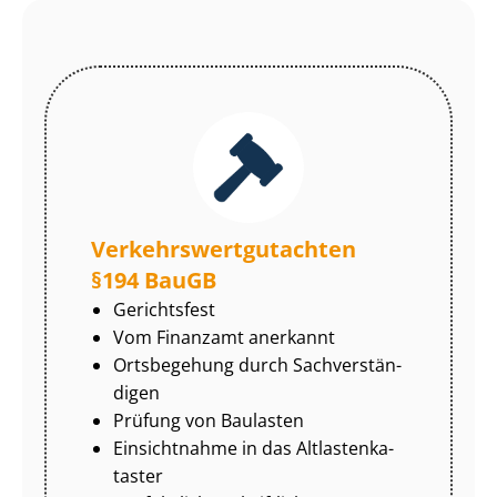
Ver­kehrs­wert­gut­ach­ten
§194 BauGB
Gerichtsfest
Vom Finanzamt anerkannt
Ortsbegehung durch Sach­ver­stän­
di­gen
Prüfung von Baulasten
Einsichtnahme in das Alt­las­ten­ka­
tas­ter