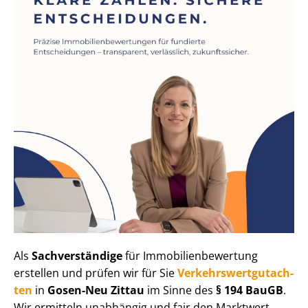
Als
Sachverständige
für Im­mo­bi­li­en­be­wer­tung
erstellen und prüfen wir für Sie
Ver­kehrs­wert­gut­ach­
ten
in
Gosen-Neu Zittau
im Sinne des
§ 194 BauGB
.
Wir ermitteln unabhängig und fair den Marktwert