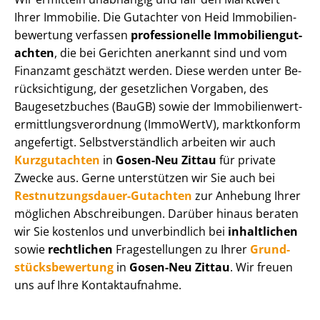
Ihrer Immobilie. Die Gutachter von Heid Im­mo­bi­li­en­
be­wer­tung verfassen
professionelle Im­mo­bi­li­en­gut­
ach­ten
, die bei Gerichten anerkannt sind und vom
Finanzamt geschätzt werden. Diese werden unter Be­
rück­sich­ti­gung, der gesetzlichen Vorgaben, des
Baugesetzbuches (BauGB) sowie der Im­mo­bi­li­en­wert­
ermitt­lungs­ver­ord­nung (ImmoWertV), marktkonform
angefertigt. Selbst­ver­ständ­lich arbeiten wir auch
Kurzgutachten
in
Gosen-Neu Zittau
für private
Zwecke aus. Gerne unterstützen wir Sie auch bei
Rest­nut­zungs­dau­er-Gutachten
zur Anhebung Ihrer
möglichen Abschreibungen. Darüber hinaus beraten
wir Sie kostenlos und unverbindlich bei
inhaltlichen
sowie
rechtlichen
Fragestellungen zu Ihrer
Grund­
stücks­be­wer­tung
in
Gosen-Neu Zittau
. Wir freuen
uns auf Ihre Kontaktaufnahme.