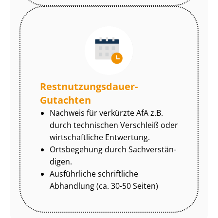
Rest­nut­zungs­dau­er-
Gutachten
Nachweis für verkürzte AfA z.B.
durch technischen Verschleiß oder
wirtschaftliche Entwertung.
Ortsbegehung durch Sach­ver­stän­
di­gen.
Ausführliche schriftliche
Abhandlung (ca. 30-50 Seiten)