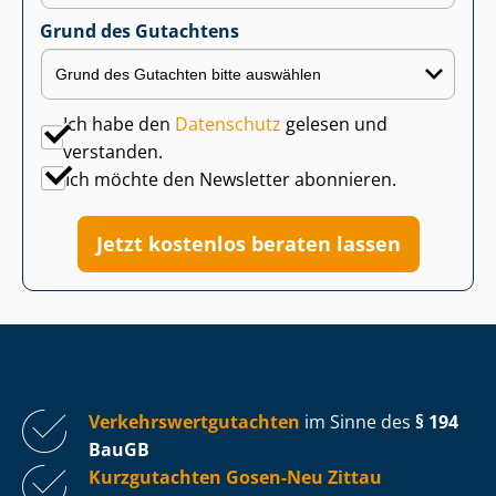
Grund des Gutachtens
Ich habe den
Datenschutz
gelesen und
verstanden.
Ich möchte den Newsletter abonnieren.
Jetzt kostenlos beraten lassen
Ver­kehrs­wert­gut­ach­ten
im Sinne des
§ 194
BauGB
Kurzgutachten Gosen-Neu Zittau