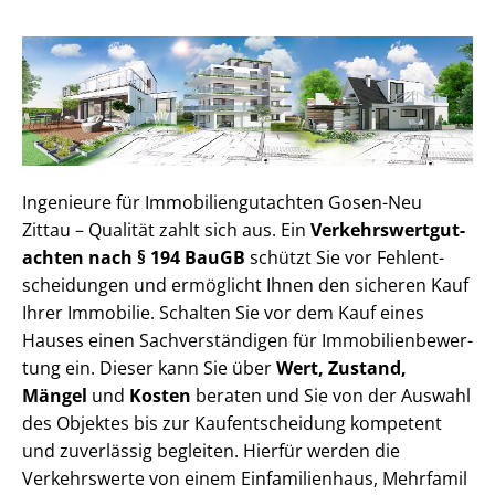
Ingenieure für Im­mo­bi­li­en­gut­ach­ten Gosen-Neu
Zittau – Qualität zahlt sich aus. Ein
Ver­kehrs­wert­gut­
ach­ten nach § 194 BauGB
schützt Sie vor Fehl­ent­
schei­dun­gen und ermöglicht Ihnen den sicheren Kauf
Ihrer Immobilie. Schalten Sie vor dem Kauf eines
Hauses einen Sach­ver­stän­di­gen für Im­mo­bi­li­en­be­wer­
tung ein. Dieser kann Sie über
Wert, Zustand,
Mängel
und
Kosten
beraten und Sie von der Auswahl
des Objektes bis zur Kauf­ent­schei­dung kompetent
und zuverlässig begleiten. Hierfür werden die
Verkehrswerte von einem Einfamilienhaus, Mehr­fa­mi­l