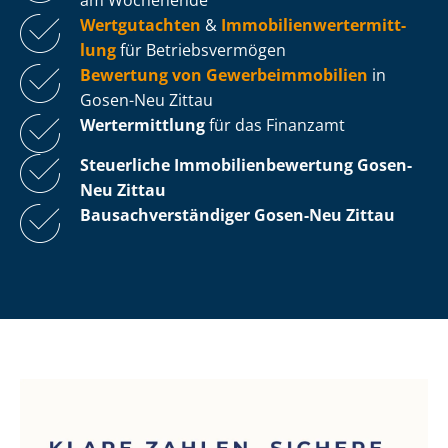
Wertgutachten
&
Im­mo­bi­li­en­wert­ermitt­
lung
für Be­triebs­ver­mö­gen
Bewertung von Ge­wer­be­im­mo­bi­li­en
in
Gosen-Neu Zittau
Wertermittlung
für das Finanzamt
Steuerliche Im­mo­bi­li­en­be­wer­tung
Gosen-
Neu Zittau
Bau­sach­ver­stän­di­ger Gosen-Neu Zittau