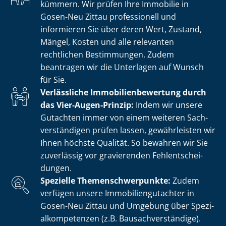
kümmern. Wir prüfen Ihre Immobilie in
Gosen-Neu Zittau professionell und
informieren Sie über deren Wert, Zustand,
Mängel, Kosten und alle relevanten
rechtlichen Bestimmungen. Zudem
beantragen wir die Unterlagen auf Wunsch
für Sie.
Verlässliche Im­mo­bi­li­en­be­wer­tung durch
das Vier-Augen-Prinzip:
Indem wir unsere
Gutachten immer von einem weiteren Sach­
ver­stän­di­gen prüfen lassen, gewährleisten wir
Ihnen höchste Qualität. So bewahren wir Sie
zuverlässig vor gravierenden Fehl­ent­schei­
dun­gen.
Spezielle The­men­schwer­punk­te:
Zudem
verfügen unsere Im­mo­bi­li­en­gut­ach­ter in
Gosen-Neu Zittau und Umgebung über Spe­zi­
al­kom­pe­ten­zen (z.B. Bau­sach­ver­stän­di­ge).