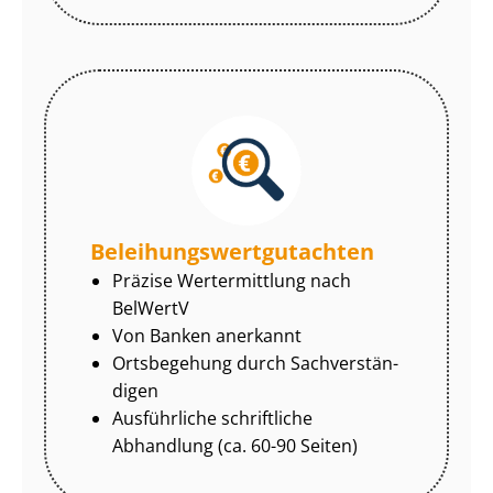
Be­lei­hungs­wert­gut­ach­ten
Präzise Wertermittlung nach
BelWertV
Von Banken anerkannt
Ortsbegehung durch Sach­ver­stän­
di­gen
Ausführliche schriftliche
Abhandlung (ca. 60-90 Seiten)