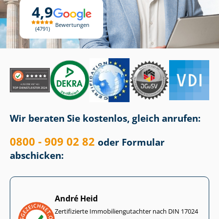
4,9
Bewertungen
4791
Wir beraten Sie kostenlos, gleich anrufen:
0800 - 909 02 82
oder Formular
abschicken:
André Heid
Zertifizierte Im­mo­bi­li­en­gut­ach­ter nach DIN 17024