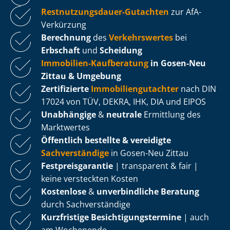
Rest­nut­zungs­dau­er-Gutachten
zur AfA-
Verkürzung
Berechnung
des
Verkehrswertes
bei
Erbschaft
und
Scheidung
Immobilien-Kaufberatung
in Gosen-Neu
Zittau & Umgebung
Zertifizierte
Im­mo­bi­li­en­gut­ach­ter
nach DIN
17024 von TÜV, DEKRA, IHK, DIA und EIPOS
Unabhängige
&
neutrale
Ermittlung des
Marktwertes
Öffentlich bestellte & vereidigte
Sachverständige
in Gosen-Neu Zittau
Fest­preis­ga­ran­tie
| transparent & fair |
keine versteckten Kosten
Kostenlose
&
unverbindliche Beratung
durch Sachverständige
Kurzfristige Be­sich­ti­gungs­ter­mi­ne
| auch
am Wochenende