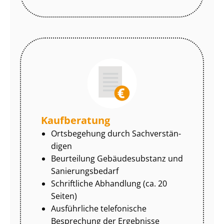
Kaufberatung
Ortsbegehung durch Sach­ver­stän­
di­gen
Beurteilung Gebäudesubstanz und
Sa­nie­rungs­be­darf
Schriftliche Abhandlung (ca. 20
Seiten)
Ausführliche telefonische
Besprechung der Ergebnisse