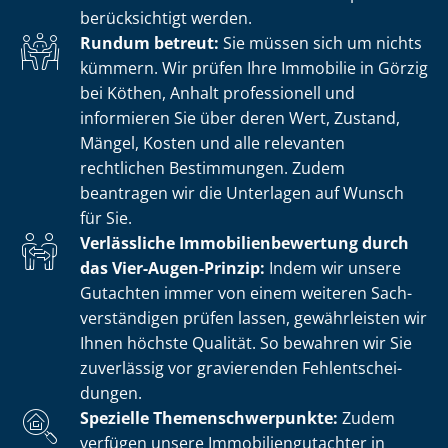
berücksichtigt werden.
Rundum betreut:
Sie müssen sich um nichts
kümmern. Wir prüfen Ihre Immobilie in Görzig
bei Köthen, Anhalt professionell und
informieren Sie über deren Wert, Zustand,
Mängel, Kosten und alle relevanten
rechtlichen Bestimmungen. Zudem
beantragen wir die Unterlagen auf Wunsch
für Sie.
Verlässliche Im­mo­bi­li­en­be­wer­tung durch
das Vier-Augen-Prinzip:
Indem wir unsere
Gutachten immer von einem weiteren Sach­
ver­stän­di­gen prüfen lassen, gewährleisten wir
Ihnen höchste Qualität. So bewahren wir Sie
zuverlässig vor gravierenden Fehl­ent­schei­
dun­gen.
Spezielle The­men­schwer­punk­te:
Zudem
verfügen unsere Im­mo­bi­li­en­gut­ach­ter in