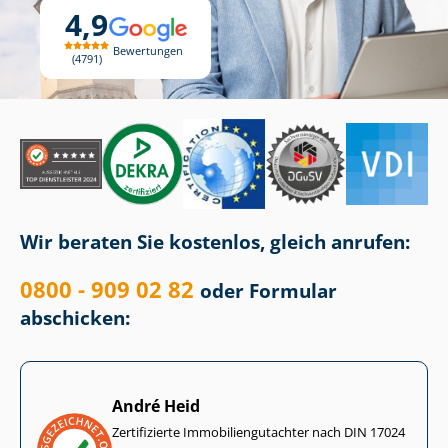
4,9
Bewertungen
4791
Wir beraten Sie kostenlos, gleich anrufen:
0800 - 909 02 82
oder Formular
abschicken:
André Heid
Zertifizierte Im­mo­bi­li­en­gut­ach­ter nach DIN 17024