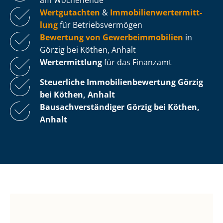
Wertgutachten
&
Im­mo­bi­li­en­wert­ermitt­
lung
für Be­triebs­ver­mö­gen
Bewertung von Ge­wer­be­im­mo­bi­li­en
in
Görzig bei Köthen, Anhalt
Wertermittlung
für das Finanzamt
Steuerliche Im­mo­bi­li­en­be­wer­tung
Görzig
bei Köthen, Anhalt
Bau­sach­ver­stän­di­ger Görzig bei Köthen,
Anhalt