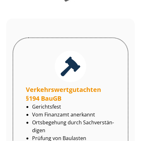
Ver­kehrs­wert­gut­ach­ten
§194 BauGB
Gerichtsfest
Vom Finanzamt anerkannt
Ortsbegehung durch Sach­ver­stän­
di­gen
Prüfung von Baulasten