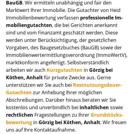
BauGB
. Wir ermitteln unabhängig und fair den
Marktwert Ihrer Immobilie. Die Gutachter von Heid
Im­mo­bi­li­en­be­wer­tung verfassen
professionelle Im­
mo­bi­li­en­gut­ach­ten
, die bei Gerichten anerkannt
sind und vom Finanzamt geschätzt werden. Diese
werden unter Be­rück­sich­ti­gung, der gesetzlichen
Vorgaben, des Baugesetzbuches (BauGB) sowie der
Im­mo­bi­li­en­wert­ermitt­lungs­ver­ord­nung (ImmoWertV),
marktkonform angefertigt. Selbst­ver­ständ­lich
arbeiten wir auch
Kurzgutachten
in
Görzig bei
Köthen, Anhalt
für private Zwecke aus. Gerne
unterstützen wir Sie auch bei
Rest­nut­zungs­dau­er-
Gutachten
zur Anhebung Ihrer möglichen
Abschreibungen. Darüber hinaus beraten wir Sie
kostenlos und unverbindlich bei
inhaltlichen
sowie
rechtlichen
Fragestellungen zu Ihrer
Grund­stücks­
be­wer­tung
in
Görzig bei Köthen, Anhalt
. Wir freuen
uns auf Ihre Kontaktaufnahme.