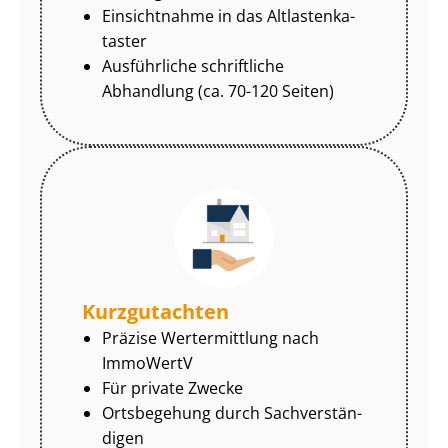
Einsichtnahme in das Alt­las­ten­ka­
tas­ter
Ausführliche schriftliche
Abhandlung (ca. 70-120 Seiten)
Kurzgutachten
Präzise Wertermittlung nach
ImmoWertV
Für private Zwecke
Ortsbegehung durch Sach­ver­stän­
di­gen