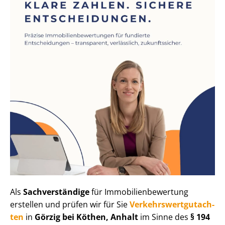
Als
Sachverständige
für Im­mo­bi­li­en­be­wer­tung
erstellen und prüfen wir für Sie
Ver­kehrs­wert­gut­ach­
ten
in
Görzig bei Köthen, Anhalt
im Sinne des
§ 194