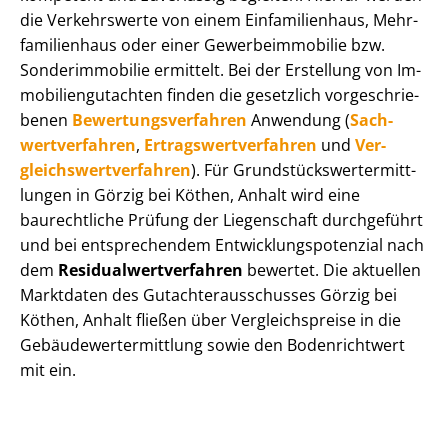
die Verkehrswerte von einem Einfamilienhaus, Mehr­
fa­mi­li­en­haus oder einer Ge­wer­be­im­mo­bi­lie bzw.
Sonderimmobilie ermittelt. Bei der Erstellung von Im­
mo­bi­li­en­gut­ach­ten finden die gesetzlich vor­ge­schrie­
be­nen
Be­wer­tungs­ver­fah­ren
Anwendung (
Sach­
wert­ver­fah­ren
,
Er­trags­wert­ver­fah­ren
und
Ver­
gleichs­wert­ver­fah­ren
). Für Grund­stücks­wert­ermitt­
lun­gen in Görzig bei Köthen, Anhalt wird eine
baurechtliche Prüfung der Liegenschaft durchgeführt
und bei entsprechendem Ent­wick­lungs­po­ten­zi­al nach
dem
Re­si­du­al­wert­ver­fah­ren
bewertet. Die aktuellen
Marktdaten des Gut­ach­ter­aus­schus­ses Görzig bei
Köthen, Anhalt fließen über Ver­gleichs­prei­se in die
Ge­bäu­de­wert­ermitt­lung sowie den Bodenrichtwert
mit ein.