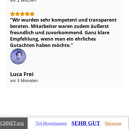
vor 2 Wochen
Wir wurden sehr kompetent und transparent
beraten. Mitarbeiter waren zudem äußerst
freundlich und zuvorkommend. Ganz klare
Empfehlung, wenn man ein ehrliches
Gutachten haben möchte.
Luca Frei
vor 5 Monaten
SEHR GUT
ICHNET
.org
764 Bewertungen
Hinweise
Gebäudearten, die wir für Sie