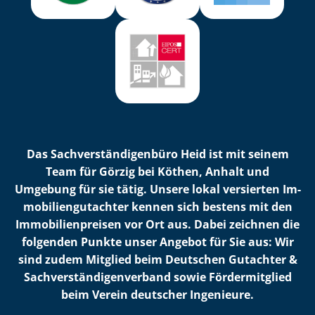
Das Sach­ver­stän­di­gen­bü­ro Heid ist mit seinem
Team für Görzig bei Köthen, Anhalt und
Umgebung für sie tätig. Unsere lokal versierten Im­
mo­bi­li­en­gut­ach­ter kennen sich bestens mit den
Im­mo­bi­li­en­prei­sen vor Ort aus. Dabei zeichnen die
folgenden Punkte unser Angebot für Sie aus: Wir
sind zudem Mitglied beim Deutschen Gutachter &
Sach­ver­stän­di­gen­ver­band sowie Fördermitglied
beim Verein deutscher Ingenieure.