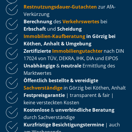
Rest­nut­zungs­dau­er-Gutachten
zur AfA-
Verkürzung
Berechnung
des
Verkehrswertes
bei
Erbschaft
und
Scheidung
Immobilien-Kaufberatung
in Görzig bei
Köthen, Anhalt & Umgebung
Zertifizierte
Im­mo­bi­li­en­gut­ach­ter
nach DIN
17024 von TÜV, DEKRA, IHK, DIA und EIPOS
Unabhängige
&
neutrale
Ermittlung des
Marktwertes
Öffentlich bestellte & vereidigte
Sachverständige
in Görzig bei Köthen, Anhalt
Fest­preis­ga­ran­tie
| transparent & fair |
keine versteckten Kosten
Kostenlose
&
unverbindliche Beratung
durch Sachverständige
Kurzfristige Be­sich­ti­gungs­ter­mi­ne
| auch
am Wochenende