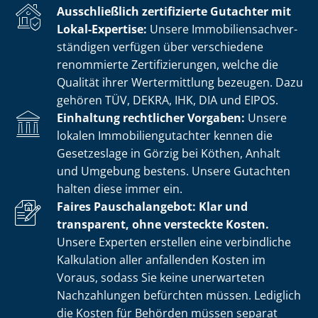
Ausschließlich zertifizierte Gutachter mit
Lokal-Expertise:
Unsere Im­mo­bi­li­en­sach­ver­
stän­di­gen verfügen über verschiedene
renommierte Zer­ti­fi­zie­run­gen, welche die
Qualität ihrer Wertermittlung bezeugen. Dazu
gehören TÜV, DEKRA, IHK, DIA und EIPOS.
Einhaltung rechtlicher Vorgaben:
Unsere
lokalen Im­mo­bi­li­en­gut­ach­ter kennen die
Gesetzeslage in Görzig bei Köthen, Anhalt
und Umgebung bestens. Unsere Gutachten
halten diese immer ein.
Faires Pauschalangebot: Klar und
transparent, ohne versteckte Kosten.
Unsere Experten erstellen eine verbindliche
Kalkulation aller anfallenden Kosten im
Voraus, sodass Sie keine unerwarteten
Nachzahlungen befürchten müssen. Lediglich
die Kosten für Behörden müssen separat