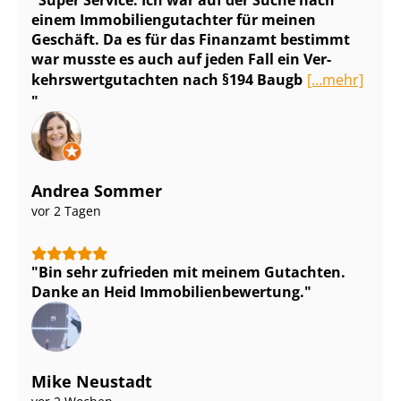
Super Service. Ich war auf der Suche nach
einem Im­mo­bi­li­en­gut­ach­ter für meinen
Geschäft. Da es für das Finanzamt bestimmt
war musste es auch auf jeden Fall ein Ver­
kehrs­wert­gut­ach­ten nach §194 Baugb
[...mehr]
Andrea Sommer
vor 2 Tagen
Bin sehr zufrieden mit meinem Gutachten.
Danke an Heid Im­mo­bi­li­en­be­wer­tung.
Mike Neustadt