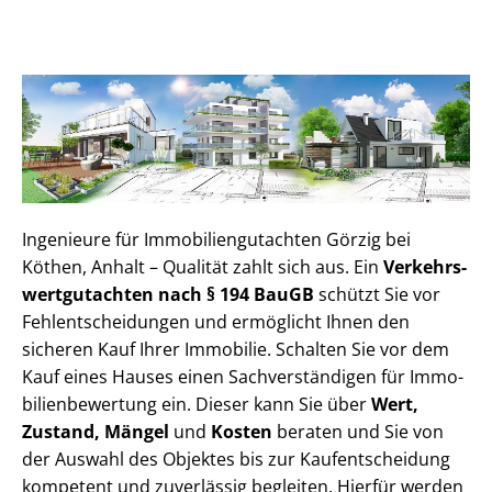
Ingenieure für Im­mo­bi­li­en­gut­ach­ten Görzig bei
Köthen, Anhalt – Qualität zahlt sich aus. Ein
Ver­kehrs­
wert­gut­ach­ten nach § 194 BauGB
schützt Sie vor
Fehl­ent­schei­dun­gen und ermöglicht Ihnen den
sicheren Kauf Ihrer Immobilie. Schalten Sie vor dem
Kauf eines Hauses einen Sach­ver­stän­di­gen für Im­mo­
bi­li­en­be­wer­tung ein. Dieser kann Sie über
Wert,
Zustand, Mängel
und
Kosten
beraten und Sie von
der Auswahl des Objektes bis zur Kauf­ent­schei­dung
kompetent und zuverlässig begleiten. Hierfür werden