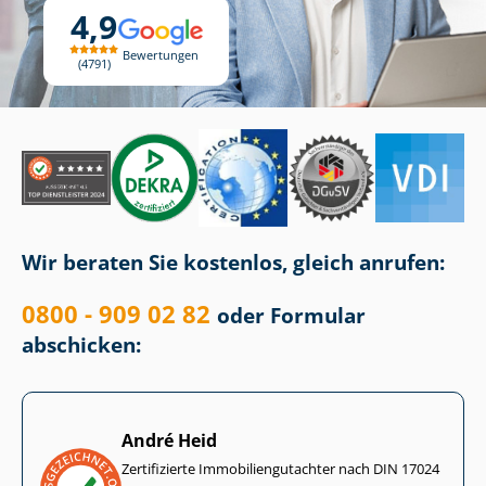
4,9
Bewertungen
4791
Wir beraten Sie kostenlos, gleich anrufen:
0800 - 909 02 82
oder Formular
abschicken:
André Heid
Zertifizierte Im­mo­bi­li­en­gut­ach­ter nach DIN 17024