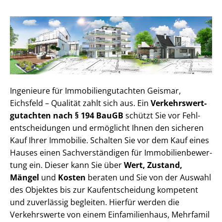
Ingenieure für Im­mo­bi­li­en­gut­ach­ten Geismar,
Eichsfeld – Qualität zahlt sich aus. Ein
Ver­kehrs­wert­
gut­ach­ten nach § 194 BauGB
schützt Sie vor Fehl­
ent­schei­dun­gen und ermöglicht Ihnen den sicheren
Kauf Ihrer Immobilie. Schalten Sie vor dem Kauf eines
Hauses einen Sach­ver­stän­di­gen für Im­mo­bi­li­en­be­wer­
tung ein. Dieser kann Sie über
Wert, Zustand,
Mängel
und
Kosten
beraten und Sie von der Auswahl
des Objektes bis zur Kauf­ent­schei­dung kompetent
und zuverlässig begleiten. Hierfür werden die
Verkehrswerte von einem Einfamilienhaus, Mehr­fa­mi­l