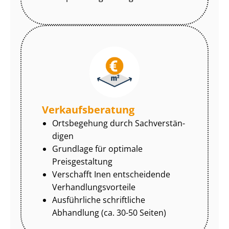
Ver­kaufs­be­ra­tung
Ortsbegehung durch Sach­ver­stän­
di­gen
Grundlage für optimale
Preisgestaltung
Verschafft Inen entscheidende
Ver­hand­lungs­vor­tei­le
Ausführliche schriftliche
Abhandlung (ca. 30-50 Seiten)