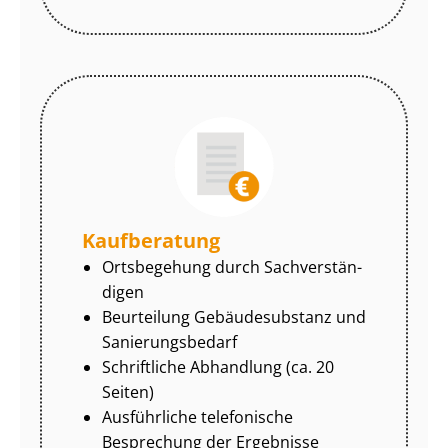
Kaufberatung
Ortsbegehung durch Sach­ver­stän­
di­gen
Beurteilung Gebäudesubstanz und
Sa­nie­rungs­be­darf
Schriftliche Abhandlung (ca. 20
Seiten)
Ausführliche telefonische
Besprechung der Ergebnisse