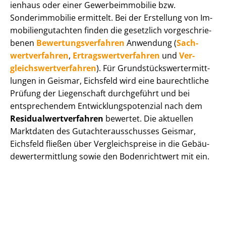
i­en­haus oder einer Ge­wer­be­im­mo­bi­lie bzw.
Sonderimmobilie ermittelt. Bei der Erstellung von Im­
mo­bi­li­en­gut­ach­ten finden die gesetzlich vor­ge­schrie­
be­nen
Be­wer­tungs­ver­fah­ren
Anwendung (
Sach­
wert­ver­fah­ren
,
Er­trags­wert­ver­fah­ren
und
Ver­
gleichs­wert­ver­fah­ren
). Für Grund­stücks­wert­ermitt­
lun­gen in Geismar, Eichsfeld wird eine baurechtliche
Prüfung der Liegenschaft durchgeführt und bei
entsprechendem Ent­wick­lungs­po­ten­zi­al nach dem
Re­si­du­al­wert­ver­fah­ren
bewertet. Die aktuellen
Marktdaten des Gut­ach­ter­aus­schus­ses Geismar,
Eichsfeld fließen über Ver­gleichs­prei­se in die Ge­bäu­
de­wert­ermitt­lung sowie den Bodenrichtwert mit ein.