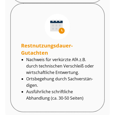
Rest­nut­zungs­dau­er-
Gutachten
Nachweis für verkürzte AfA z.B.
durch technischen Verschleiß oder
wirtschaftliche Entwertung.
Ortsbegehung durch Sach­ver­stän­
di­gen.
Ausführliche schriftliche
Abhandlung (ca. 30-50 Seiten)