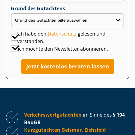
Grund des Gutachtens
Ich habe den
Datenschutz
gelesen und
verstanden.
Ich möchte den Newsletter abonnieren.
Jetzt kostenlos beraten lassen
Ver­kehrs­wert­gut­ach­ten
im Sinne des
§ 194
BauGB
Kurzgutachten Geismar, Eichsfeld