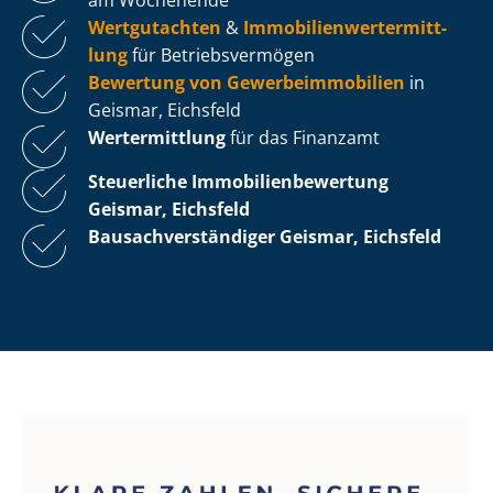
Wertgutachten
&
Im­mo­bi­li­en­wert­ermitt­
lung
für Be­triebs­ver­mö­gen
Bewertung von Ge­wer­be­im­mo­bi­li­en
in
Geismar, Eichsfeld
Wertermittlung
für das Finanzamt
Steuerliche Im­mo­bi­li­en­be­wer­tung
Geismar, Eichsfeld
Bau­sach­ver­stän­di­ger Geismar, Eichsfeld