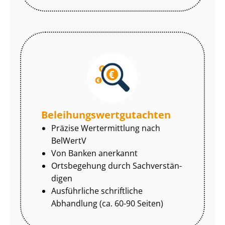
Be­lei­hungs­wert­gut­ach­ten
Präzise Wertermittlung nach
BelWertV
Von Banken anerkannt
Ortsbegehung durch Sach­ver­stän­
di­gen
Ausführliche schriftliche
Abhandlung (ca. 60-90 Seiten)