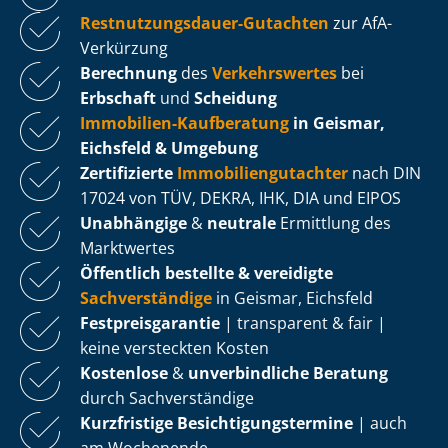
Rest­nut­zungs­dau­er-Gutachten
zur AfA-
Verkürzung
Berechnung
des
Verkehrswertes
bei
Erbschaft
und
Scheidung
Immobilien-Kaufberatung
in Geismar,
Eichsfeld & Umgebung
Zertifizierte
Im­mo­bi­li­en­gut­ach­ter
nach DIN
17024 von TÜV, DEKRA, IHK, DIA und EIPOS
Unabhängige
&
neutrale
Ermittlung des
Marktwertes
Öffentlich bestellte & vereidigte
Sachverständige
in Geismar, Eichsfeld
Fest­preis­ga­ran­tie
| transparent & fair |
keine versteckten Kosten
Kostenlose
&
unverbindliche Beratung
durch Sachverständige
Kurzfristige Be­sich­ti­gungs­ter­mi­ne
| auch
am Wochenende