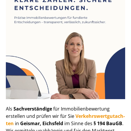
Als
Sachverständige
für Im­mo­bi­li­en­be­wer­tung
erstellen und prüfen wir für Sie
Ver­kehrs­wert­gut­ach­
ten
in
Geismar, Eichsfeld
im Sinne des
§ 194 BauGB
.
Wir ermitteln unabhängig und fair den Marktwert