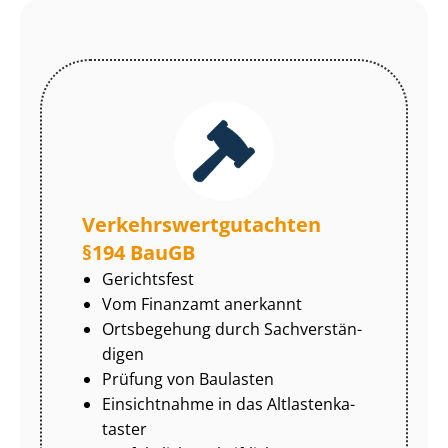
Ver­kehrs­wert­gut­ach­ten
§194 BauGB
Gerichtsfest
Vom Finanzamt anerkannt
Ortsbegehung durch Sach­ver­stän­
di­gen
Prüfung von Baulasten
Einsichtnahme in das Alt­las­ten­ka­
tas­ter