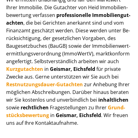
Ihrer Immobilie. Die Gutachter von Heid Im­mo­bi­li­en­
be­wer­tung verfassen
professionelle Im­mo­bi­li­en­gut­
ach­ten
, die bei Gerichten anerkannt sind und vom
Finanzamt geschätzt werden. Diese werden unter Be­
rück­sich­ti­gung, der gesetzlichen Vorgaben, des
Baugesetzbuches (BauGB) sowie der Im­mo­bi­li­en­wert­
ermitt­lungs­ver­ord­nung (ImmoWertV), marktkonform
angefertigt. Selbst­ver­ständ­lich arbeiten wir auch
Kurzgutachten
in
Geismar, Eichsfeld
für private
Zwecke aus. Gerne unterstützen wir Sie auch bei
Rest­nut­zungs­dau­er-Gutachten
zur Anhebung Ihrer
möglichen Abschreibungen. Darüber hinaus beraten
wir Sie kostenlos und unverbindlich bei
inhaltlichen
sowie
rechtlichen
Fragestellungen zu Ihrer
Grund­
stücks­be­wer­tung
in
Geismar, Eichsfeld
. Wir freuen
uns auf Ihre Kontaktaufnahme.