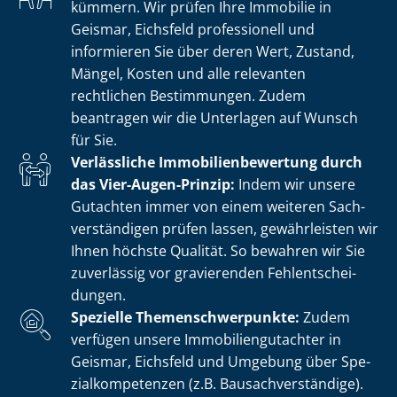
kümmern. Wir prüfen Ihre Immobilie in
Geismar, Eichsfeld professionell und
informieren Sie über deren Wert, Zustand,
Mängel, Kosten und alle relevanten
rechtlichen Bestimmungen. Zudem
beantragen wir die Unterlagen auf Wunsch
für Sie.
Verlässliche Im­mo­bi­li­en­be­wer­tung durch
das Vier-Augen-Prinzip:
Indem wir unsere
Gutachten immer von einem weiteren Sach­
ver­stän­di­gen prüfen lassen, gewährleisten wir
Ihnen höchste Qualität. So bewahren wir Sie
zuverlässig vor gravierenden Fehl­ent­schei­
dun­gen.
Spezielle The­men­schwer­punk­te:
Zudem
verfügen unsere Im­mo­bi­li­en­gut­ach­ter in
Geismar, Eichsfeld und Umgebung über Spe­
zi­al­kom­pe­ten­zen (z.B. Bau­sach­ver­stän­di­ge).