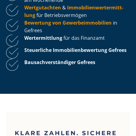
Wertgutachten
&
Im­mo­bi­li­en­wert­ermitt­
lung
für Be­triebs­ver­mö­gen
Bewertung von Ge­wer­be­im­mo­bi­li­en
in
Gefrees
Wertermittlung
für das Finanzamt
Steuerliche Im­mo­bi­li­en­be­wer­tung
Gefrees
Bau­sach­ver­stän­di­ger Gefrees