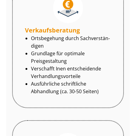
Ver­kaufs­be­ra­tung
Ortsbegehung durch Sach­ver­stän­
di­gen
Grundlage für optimale
Preisgestaltung
Verschafft Inen entscheidende
Ver­hand­lungs­vor­tei­le
Ausführliche schriftliche
Abhandlung (ca. 30-50 Seiten)