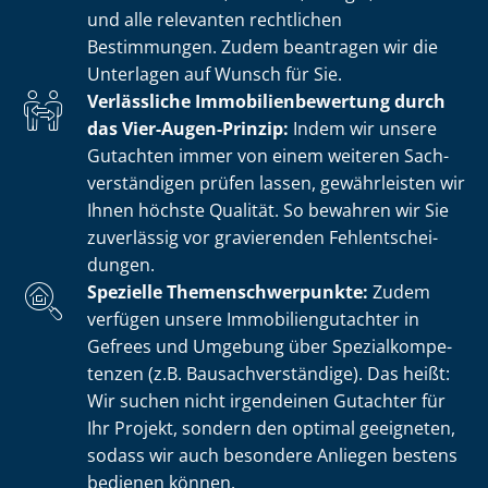
und alle relevanten rechtlichen
Bestimmungen. Zudem beantragen wir die
Unterlagen auf Wunsch für Sie.
Verlässliche Im­mo­bi­li­en­be­wer­tung durch
das Vier-Augen-Prinzip:
Indem wir unsere
Gutachten immer von einem weiteren Sach­
ver­stän­di­gen prüfen lassen, gewährleisten wir
Ihnen höchste Qualität. So bewahren wir Sie
zuverlässig vor gravierenden Fehl­ent­schei­
dun­gen.
Spezielle The­men­schwer­punk­te:
Zudem
verfügen unsere Im­mo­bi­li­en­gut­ach­ter in
Gefrees und Umgebung über Spe­zi­al­kom­pe­
ten­zen (z.B. Bau­sach­ver­stän­di­ge). Das heißt:
Wir suchen nicht irgendeinen Gutachter für
Ihr Projekt, sondern den optimal geeigneten,
sodass wir auch besondere Anliegen bestens
bedienen können.