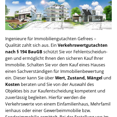
Ingenieure für Im­mo­bi­li­en­gut­ach­ten Gefrees –
Qualität zahlt sich aus. Ein
Ver­kehrs­wert­gut­ach­ten
nach § 194 BauGB
schützt Sie vor Fehl­ent­schei­dun­
gen und ermöglicht Ihnen den sicheren Kauf Ihrer
Immobilie. Schalten Sie vor dem Kauf eines Hauses
einen Sach­ver­stän­di­gen für Im­mo­bi­li­en­be­wer­tung
ein. Dieser kann Sie über
Wert, Zustand, Mängel
und
Kosten
beraten und Sie von der Auswahl des
Objektes bis zur Kauf­ent­schei­dung kompetent und
zuverlässig begleiten. Hierfür werden die
Verkehrswerte von einem Einfamilienhaus, Mehr­fa­mi­l
i­en­haus oder einer Ge­wer­be­im­mo­bi­lie bzw.