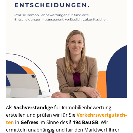
Als
Sachverständige
für Im­mo­bi­li­en­be­wer­tung
erstellen und prüfen wir für Sie
Ver­kehrs­wert­gut­ach­
ten
in
Gefrees
im Sinne des
§ 194 BauGB
. Wir
ermitteln unabhängig und fair den Marktwert Ihrer