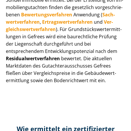
Sonderimmobilie ermittelt. Bei der Erstellung von Im­
mo­bi­li­en­gut­ach­ten finden die gesetzlich vor­ge­schrie­
be­nen
Be­wer­tungs­ver­fah­ren
Anwendung (
Sach­
wert­ver­fah­ren
,
Er­trags­wert­ver­fah­ren
und
Ver­
gleichs­wert­ver­fah­ren
). Für Grund­stücks­wert­ermitt­
lun­gen in Gefrees wird eine baurechtliche Prüfung
der Liegenschaft durchgeführt und bei
entsprechendem Ent­wick­lungs­po­ten­zi­al nach dem
Re­si­du­al­wert­ver­fah­ren
bewertet. Die aktuellen
Marktdaten des Gut­ach­ter­aus­schus­ses Gefrees
fließen über Ver­gleichs­prei­se in die Ge­bäu­de­wert­
ermitt­lung sowie den Bodenrichtwert mit ein.
Wie ermittelt ein zertifizierter