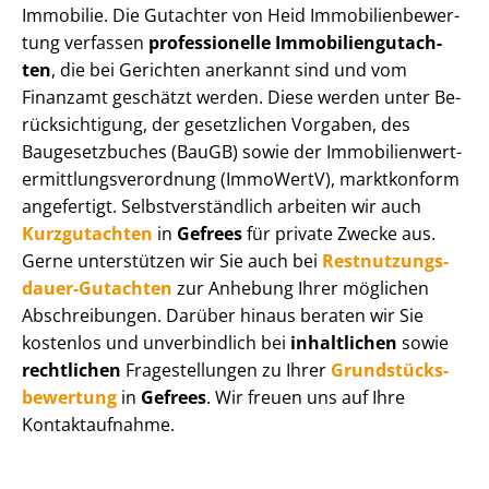
Immobilie. Die Gutachter von Heid Im­mo­bi­li­en­be­wer­
tung verfassen
professionelle Im­mo­bi­li­en­gut­ach­
ten
, die bei Gerichten anerkannt sind und vom
Finanzamt geschätzt werden. Diese werden unter Be­
rück­sich­ti­gung, der gesetzlichen Vorgaben, des
Baugesetzbuches (BauGB) sowie der Im­mo­bi­li­en­wert­
ermitt­lungs­ver­ord­nung (ImmoWertV), marktkonform
angefertigt. Selbst­ver­ständ­lich arbeiten wir auch
Kurzgutachten
in
Gefrees
für private Zwecke aus.
Gerne unterstützen wir Sie auch bei
Rest­nut­zungs­
dau­er-Gutachten
zur Anhebung Ihrer möglichen
Abschreibungen. Darüber hinaus beraten wir Sie
kostenlos und unverbindlich bei
inhaltlichen
sowie
rechtlichen
Fragestellungen zu Ihrer
Grund­stücks­
be­wer­tung
in
Gefrees
. Wir freuen uns auf Ihre
Kontaktaufnahme.