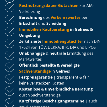
Rest­nut­zungs­dau­er-Gutachten
zur AfA-
Verkürzung
Berechnung
des
Verkehrswertes
bei
Erbschaft
und
Scheidung
Immobilien-Kaufberatung
in Gefrees &
Umgebung
Zertifizierte
Im­mo­bi­li­en­gut­ach­ter
nach DIN
17024 von TÜV, DEKRA, IHK, DIA und EIPOS
Unabhängige
&
neutrale
Ermittlung des
Marktwertes
Öffentlich bestellte & vereidigte
Sachverständige
in Gefrees
Fest­preis­ga­ran­tie
| transparent & fair |
keine versteckten Kosten
Kostenlose
&
unverbindliche Beratung
durch Sachverständige
Kurzfristige Be­sich­ti­gungs­ter­mi­ne
| auch
am Wochenende