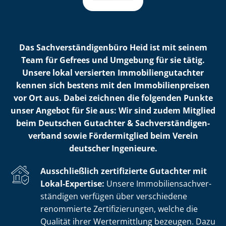
Das Sach­ver­stän­di­gen­bü­ro Heid ist mit seinem
Team für Gefrees und Umgebung für sie tätig.
Unsere lokal versierten Im­mo­bi­li­en­gut­ach­ter
kennen sich bestens mit den Im­mo­bi­li­en­prei­sen
vor Ort aus. Dabei zeichnen die folgenden Punkte
unser Angebot für Sie aus: Wir sind zudem Mitglied
beim Deutschen Gutachter & Sach­ver­stän­di­gen­
ver­band sowie Fördermitglied beim Verein
deutscher Ingenieure.
Ausschließlich zertifizierte Gutachter mit
Lokal-Expertise:
Unsere Im­mo­bi­li­en­sach­ver­
stän­di­gen verfügen über verschiedene
renommierte Zer­ti­fi­zie­run­gen, welche die
Qualität ihrer Wertermittlung bezeugen. Dazu