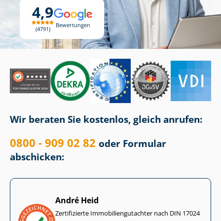
4,9
Bewertungen
4791
Wir beraten Sie kostenlos, gleich anrufen:
0800 - 909 02 82
oder Formular
abschicken:
André Heid
Zertifizierte Im­mo­bi­li­en­gut­ach­ter nach DIN 17024