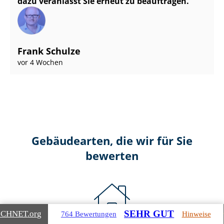
dazu veranlasst Sie erneut zu beauftragen.
Frank Schulze
vor 4 Wochen
Gebäudearten, die wir für Sie
bewerten
SEHR GUT
ICHNET
.org
764 Bewertungen
Hinweise