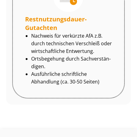
Rest­nut­zungs­dau­er-
Gutachten
Nachweis für verkürzte AfA z.B.
durch technischen Verschleiß oder
wirtschaftliche Entwertung.
Ortsbegehung durch Sach­ver­stän­
di­gen.
Ausführliche schriftliche
Abhandlung (ca. 30-50 Seiten)