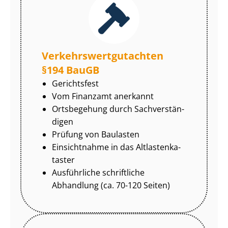
Ver­kehrs­wert­gut­ach­ten
§194 BauGB
Gerichtsfest
Vom Finanzamt anerkannt
Ortsbegehung durch Sach­ver­stän­
di­gen
Prüfung von Baulasten
Einsichtnahme in das Alt­las­ten­ka­
tas­ter
Ausführliche schriftliche
Abhandlung (ca. 70-120 Seiten)