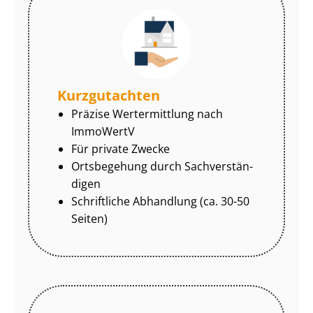
Kurzgutachten
Präzise Wertermittlung nach
ImmoWertV
Für private Zwecke
Ortsbegehung durch Sach­ver­stän­
di­gen
Schriftliche Abhandlung (ca. 30-50
Seiten)