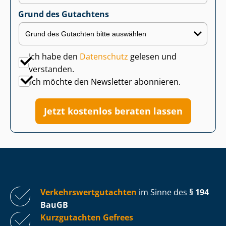
Grund des Gutachtens
Ich habe den
Datenschutz
gelesen und
verstanden.
Ich möchte den Newsletter abonnieren.
Jetzt kostenlos beraten lassen
Ver­kehrs­wert­gut­ach­ten
im Sinne des
§ 194
BauGB
Kurzgutachten Gefrees