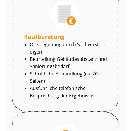
Kaufberatung
Ortsbegehung durch Sach­ver­stän­
di­gen
Beurteilung Gebäudesubstanz und
Sa­nie­rungs­be­darf
Schriftliche Abhandlung (ca. 20
Seiten)
Ausführliche telefonische
Besprechung der Ergebnisse