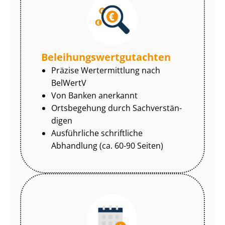
Be­lei­hungs­wert­gut­ach­ten
Präzise Wertermittlung nach
BelWertV
Von Banken anerkannt
Ortsbegehung durch Sach­ver­stän­
di­gen
Ausführliche schriftliche
Abhandlung (ca. 60-90 Seiten)