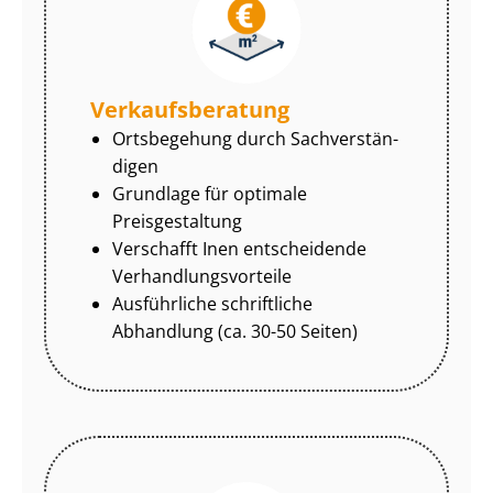
Ver­kaufs­be­ra­tung
Ortsbegehung durch Sach­ver­stän­
di­gen
Grundlage für optimale
Preisgestaltung
Verschafft Inen entscheidende
Ver­hand­lungs­vor­tei­le
Ausführliche schriftliche
Abhandlung (ca. 30-50 Seiten)