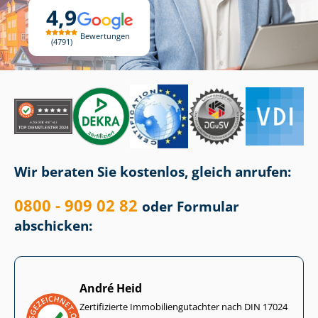
4,9
Bewertungen
4791
Wir beraten Sie kostenlos, gleich anrufen:
0800 - 909 02 82
oder Formular
abschicken:
André Heid
Zertifizierte Im­mo­bi­li­en­gut­ach­ter nach DIN 17024