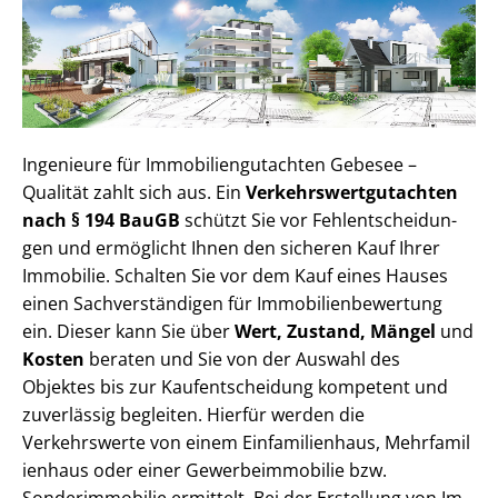
Ingenieure für Im­mo­bi­li­en­gut­ach­ten Gebesee –
Qualität zahlt sich aus. Ein
Ver­kehrs­wert­gut­ach­ten
nach § 194 BauGB
schützt Sie vor Fehl­ent­schei­dun­
gen und ermöglicht Ihnen den sicheren Kauf Ihrer
Immobilie. Schalten Sie vor dem Kauf eines Hauses
einen Sach­ver­stän­di­gen für Im­mo­bi­li­en­be­wer­tung
ein. Dieser kann Sie über
Wert, Zustand, Mängel
und
Kosten
beraten und Sie von der Auswahl des
Objektes bis zur Kauf­ent­schei­dung kompetent und
zuverlässig begleiten. Hierfür werden die
Verkehrswerte von einem Einfamilienhaus, Mehr­fa­mi­l
i­en­haus oder einer Ge­wer­be­im­mo­bi­lie bzw.