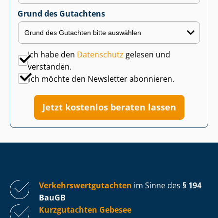
Grund des Gutachtens
Ich habe den
Datenschutz
gelesen und
verstanden.
Ich möchte den Newsletter abonnieren.
Jetzt kostenlos beraten lassen
Ver­kehrs­wert­gut­ach­ten
im Sinne des
§ 194
BauGB
Kurzgutachten Gebesee