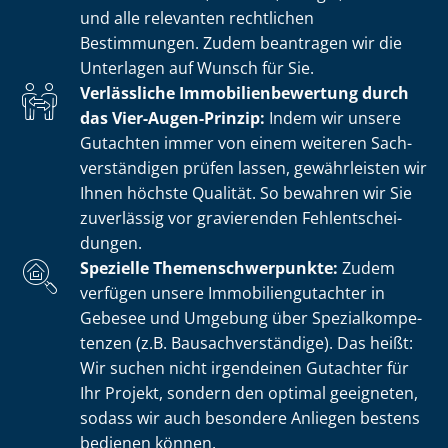
und alle relevanten rechtlichen
Bestimmungen. Zudem beantragen wir die
Unterlagen auf Wunsch für Sie.
Verlässliche Im­mo­bi­li­en­be­wer­tung durch
das Vier-Augen-Prinzip:
Indem wir unsere
Gutachten immer von einem weiteren Sach­
ver­stän­di­gen prüfen lassen, gewährleisten wir
Ihnen höchste Qualität. So bewahren wir Sie
zuverlässig vor gravierenden Fehl­ent­schei­
dun­gen.
Spezielle The­men­schwer­punk­te:
Zudem
verfügen unsere Im­mo­bi­li­en­gut­ach­ter in
Gebesee und Umgebung über Spe­zi­al­kom­pe­
ten­zen (z.B. Bau­sach­ver­stän­di­ge). Das heißt:
Wir suchen nicht irgendeinen Gutachter für
Ihr Projekt, sondern den optimal geeigneten,
sodass wir auch besondere Anliegen bestens
bedienen können.