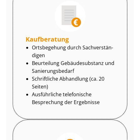
Kaufberatung
Ortsbegehung durch Sach­ver­stän­
di­gen
Beurteilung Gebäudesubstanz und
Sa­nie­rungs­be­darf
Schriftliche Abhandlung (ca. 20
Seiten)
Ausführliche telefonische
Besprechung der Ergebnisse