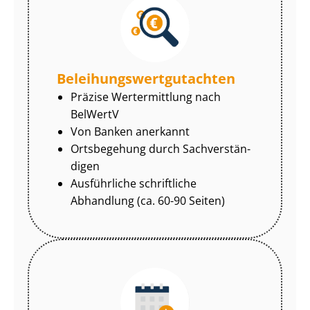
Be­lei­hungs­wert­gut­ach­ten
Präzise Wertermittlung nach
BelWertV
Von Banken anerkannt
Ortsbegehung durch Sach­ver­stän­
di­gen
Ausführliche schriftliche
Abhandlung (ca. 60-90 Seiten)