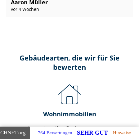
Aaron Müller
vor 4 Wochen
Gebäudearten, die wir für Sie
bewerten
Wohnimmobilien
Ein- und Zwei­fa­mi­li­en­häu­ser
SEHR GUT
ICHNET
.org
764 Bewertungen
Hinweise
Doppel- & Reihenhäuser