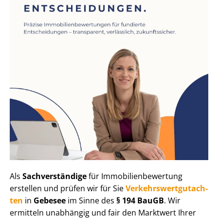
Als
Sachverständige
für Im­mo­bi­li­en­be­wer­tung
erstellen und prüfen wir für Sie
Ver­kehrs­wert­gut­ach­
ten
in
Gebesee
im Sinne des
§ 194 BauGB
. Wir
ermitteln unabhängig und fair den Marktwert Ihrer