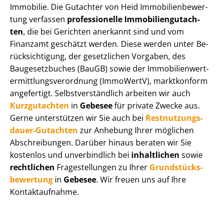
Immobilie. Die Gutachter von Heid Im­mo­bi­li­en­be­wer­
tung verfassen
professionelle Im­mo­bi­li­en­gut­ach­
ten
, die bei Gerichten anerkannt sind und vom
Finanzamt geschätzt werden. Diese werden unter Be­
rück­sich­ti­gung, der gesetzlichen Vorgaben, des
Baugesetzbuches (BauGB) sowie der Im­mo­bi­li­en­wert­
ermitt­lungs­ver­ord­nung (ImmoWertV), marktkonform
angefertigt. Selbst­ver­ständ­lich arbeiten wir auch
Kurzgutachten
in
Gebesee
für private Zwecke aus.
Gerne unterstützen wir Sie auch bei
Rest­nut­zungs­
dau­er-Gutachten
zur Anhebung Ihrer möglichen
Abschreibungen. Darüber hinaus beraten wir Sie
kostenlos und unverbindlich bei
inhaltlichen
sowie
rechtlichen
Fragestellungen zu Ihrer
Grund­stücks­
be­wer­tung
in
Gebesee
. Wir freuen uns auf Ihre
Kontaktaufnahme.