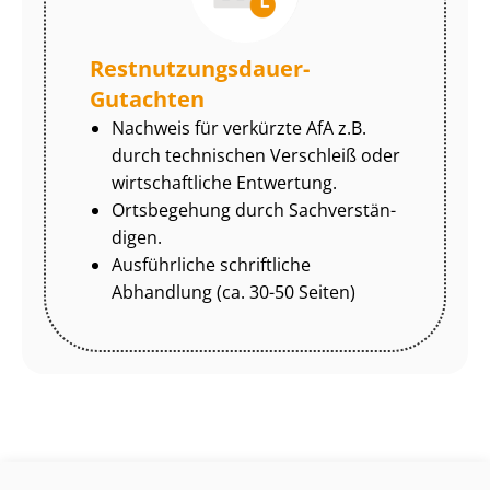
Rest­nut­zungs­dau­er-
Gutachten
Nachweis für verkürzte AfA z.B.
durch technischen Verschleiß oder
wirtschaftliche Entwertung.
Ortsbegehung durch Sach­ver­stän­
di­gen.
Ausführliche schriftliche
Abhandlung (ca. 30-50 Seiten)