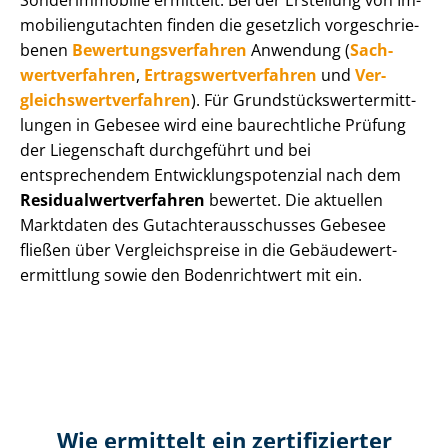
Sonderimmobilie ermittelt. Bei der Erstellung von Im­
mo­bi­li­en­gut­ach­ten finden die gesetzlich vor­ge­schrie­
be­nen
Be­wer­tungs­ver­fah­ren
Anwendung (
Sach­
wert­ver­fah­ren
,
Er­trags­wert­ver­fah­ren
und
Ver­
gleichs­wert­ver­fah­ren
). Für Grund­stücks­wert­ermitt­
lun­gen in Gebesee wird eine baurechtliche Prüfung
der Liegenschaft durchgeführt und bei
entsprechendem Ent­wick­lungs­po­ten­zi­al nach dem
Re­si­du­al­wert­ver­fah­ren
bewertet. Die aktuellen
Marktdaten des Gut­ach­ter­aus­schus­ses Gebesee
fließen über Ver­gleichs­prei­se in die Ge­bäu­de­wert­
ermitt­lung sowie den Bodenrichtwert mit ein.
Wie ermittelt ein zertifizierter