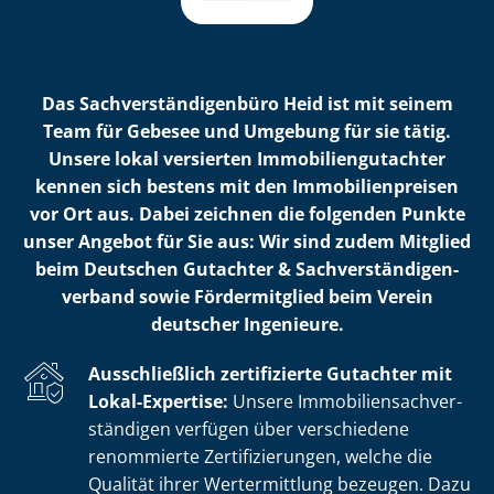
Das Sach­ver­stän­di­gen­bü­ro Heid ist mit seinem
Team für Gebesee und Umgebung für sie tätig.
Unsere lokal versierten Im­mo­bi­li­en­gut­ach­ter
kennen sich bestens mit den Im­mo­bi­li­en­prei­sen
vor Ort aus. Dabei zeichnen die folgenden Punkte
unser Angebot für Sie aus: Wir sind zudem Mitglied
beim Deutschen Gutachter & Sach­ver­stän­di­gen­
ver­band sowie Fördermitglied beim Verein
deutscher Ingenieure.
Ausschließlich zertifizierte Gutachter mit
Lokal-Expertise:
Unsere Im­mo­bi­li­en­sach­ver­
stän­di­gen verfügen über verschiedene
renommierte Zer­ti­fi­zie­run­gen, welche die
Qualität ihrer Wertermittlung bezeugen. Dazu