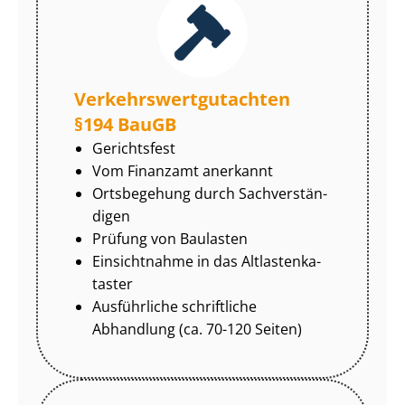
Ver­kehrs­wert­gut­ach­ten
§194 BauGB
Gerichtsfest
Vom Finanzamt anerkannt
Ortsbegehung durch Sach­ver­stän­
di­gen
Prüfung von Baulasten
Einsichtnahme in das Alt­las­ten­ka­
tas­ter
Ausführliche schriftliche
Abhandlung (ca. 70-120 Seiten)