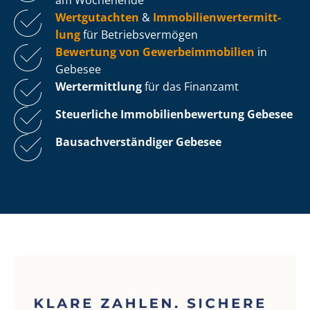
Wertgutachten
&
Im­mo­bi­li­en­wert­ermitt­
lung
für Be­triebs­ver­mö­gen
Bewertung von Ge­wer­be­im­mo­bi­li­en
in
Gebesee
Wertermittlung
für das Finanzamt
Steuerliche Im­mo­bi­li­en­be­wer­tung
Gebesee
Bau­sach­ver­stän­di­ger Gebesee