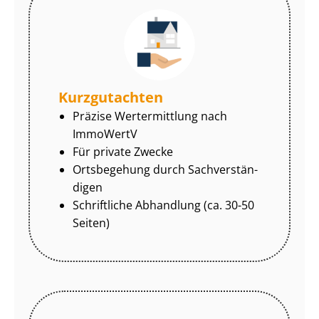
Kurzgutachten
Präzise Wertermittlung nach
ImmoWertV
Für private Zwecke
Ortsbegehung durch Sach­ver­stän­
di­gen
Schriftliche Abhandlung (ca. 30-50
Seiten)