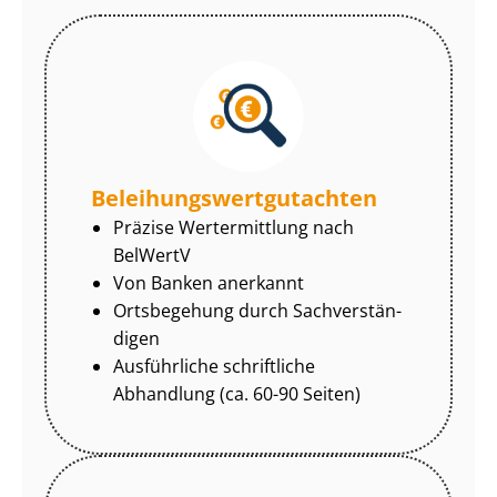
Be­lei­hungs­wert­gut­ach­ten
Präzise Wertermittlung nach
BelWertV
Von Banken anerkannt
Ortsbegehung durch Sach­ver­stän­
di­gen
Ausführliche schriftliche
Abhandlung (ca. 60-90 Seiten)