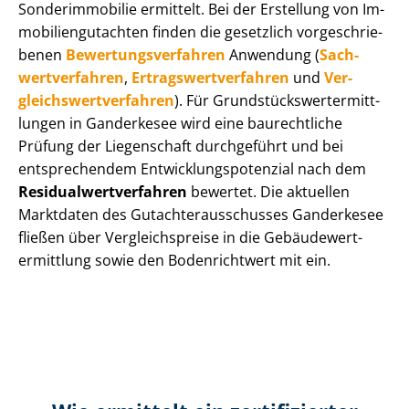
Sonderimmobilie ermittelt. Bei der Erstellung von Im­
mo­bi­li­en­gut­ach­ten finden die gesetzlich vor­ge­schrie­
be­nen
Be­wer­tungs­ver­fah­ren
Anwendung (
Sach­
wert­ver­fah­ren
,
Er­trags­wert­ver­fah­ren
und
Ver­
gleichs­wert­ver­fah­ren
). Für Grund­stücks­wert­ermitt­
lun­gen in Ganderkesee wird eine baurechtliche
Prüfung der Liegenschaft durchgeführt und bei
entsprechendem Ent­wick­lungs­po­ten­zi­al nach dem
Re­si­du­al­wert­ver­fah­ren
bewertet. Die aktuellen
Marktdaten des Gut­ach­ter­aus­schus­ses Ganderkesee
fließen über Ver­gleichs­prei­se in die Ge­bäu­de­wert­
ermitt­lung sowie den Bodenrichtwert mit ein.