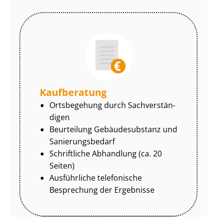
Kaufberatung
Ortsbegehung durch Sach­ver­stän­
di­gen
Beurteilung Gebäudesubstanz und
Sa­nie­rungs­be­darf
Schriftliche Abhandlung (ca. 20
Seiten)
Ausführliche telefonische
Besprechung der Ergebnisse