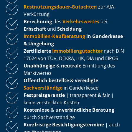
Rest­nut­zungs­dau­er-Gutachten
zur AfA-
Verkürzung
Berechnung
des
Verkehrswertes
bei
Erbschaft
und
Scheidung
Immobilien-Kaufberatung
in Ganderkesee
& Umgebung
Zertifizierte
Im­mo­bi­li­en­gut­ach­ter
nach DIN
17024 von TÜV, DEKRA, IHK, DIA und EIPOS
Unabhängige
&
neutrale
Ermittlung des
Marktwertes
Öffentlich bestellte & vereidigte
Sachverständige
in Ganderkesee
Fest­preis­ga­ran­tie
| transparent & fair |
keine versteckten Kosten
Kostenlose
&
unverbindliche Beratung
durch Sachverständige
Kurzfristige Be­sich­ti­gungs­ter­mi­ne
| auch
am Wochenende