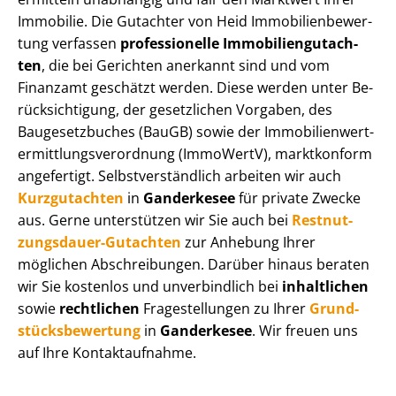
Immobilie. Die Gutachter von Heid Im­mo­bi­li­en­be­wer­
tung verfassen
professionelle Im­mo­bi­li­en­gut­ach­
ten
, die bei Gerichten anerkannt sind und vom
Finanzamt geschätzt werden. Diese werden unter Be­
rück­sich­ti­gung, der gesetzlichen Vorgaben, des
Baugesetzbuches (BauGB) sowie der Im­mo­bi­li­en­wert­
ermitt­lungs­ver­ord­nung (ImmoWertV), marktkonform
angefertigt. Selbst­ver­ständ­lich arbeiten wir auch
Kurzgutachten
in
Ganderkesee
für private Zwecke
aus. Gerne unterstützen wir Sie auch bei
Rest­nut­
zungs­dau­er-Gutachten
zur Anhebung Ihrer
möglichen Abschreibungen. Darüber hinaus beraten
wir Sie kostenlos und unverbindlich bei
inhaltlichen
sowie
rechtlichen
Fragestellungen zu Ihrer
Grund­
stücks­be­wer­tung
in
Ganderkesee
. Wir freuen uns
auf Ihre Kontaktaufnahme.