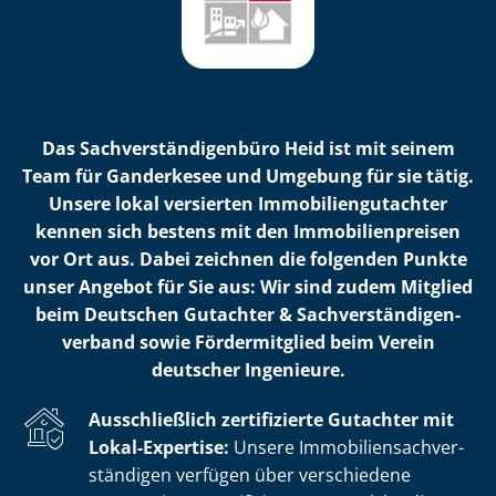
Das Sach­ver­stän­di­gen­bü­ro Heid ist mit seinem
Team für Ganderkesee und Umgebung für sie tätig.
Unsere lokal versierten Im­mo­bi­li­en­gut­ach­ter
kennen sich bestens mit den Im­mo­bi­li­en­prei­sen
vor Ort aus. Dabei zeichnen die folgenden Punkte
unser Angebot für Sie aus: Wir sind zudem Mitglied
beim Deutschen Gutachter & Sach­ver­stän­di­gen­
ver­band sowie Fördermitglied beim Verein
deutscher Ingenieure.
Ausschließlich zertifizierte Gutachter mit
Lokal-Expertise:
Unsere Im­mo­bi­li­en­sach­ver­
stän­di­gen verfügen über verschiedene