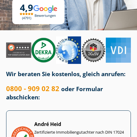
4,9
Bewertungen
4791
Wir beraten Sie kostenlos, gleich anrufen:
0800 - 909 02 82
oder Formular
abschicken:
André Heid
Zertifizierte Im­mo­bi­li­en­gut­ach­ter nach DIN 17024