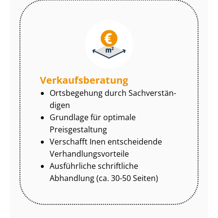
Ver­kaufs­be­ra­tung
Ortsbegehung durch Sach­ver­stän­
di­gen
Grundlage für optimale
Preisgestaltung
Verschafft Inen entscheidende
Ver­hand­lungs­vor­tei­le
Ausführliche schriftliche
Abhandlung (ca. 30-50 Seiten)