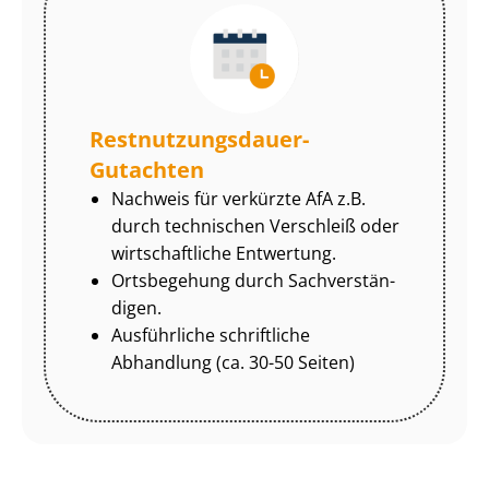
Rest­nut­zungs­dau­er-
Gutachten
Nachweis für verkürzte AfA z.B.
durch technischen Verschleiß oder
wirtschaftliche Entwertung.
Ortsbegehung durch Sach­ver­stän­
di­gen.
Ausführliche schriftliche
Abhandlung (ca. 30-50 Seiten)