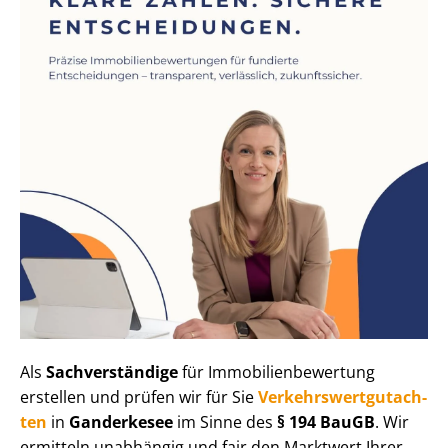
Als
Sachverständige
für Im­mo­bi­li­en­be­wer­tung
erstellen und prüfen wir für Sie
Ver­kehrs­wert­gut­ach­
ten
in
Ganderkesee
im Sinne des
§ 194 BauGB
. Wir
ermitteln unabhängig und fair den Marktwert Ihrer