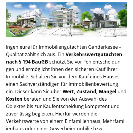
Ingenieure für Im­mo­bi­li­en­gut­ach­ten Ganderkesee –
Qualität zahlt sich aus. Ein
Ver­kehrs­wert­gut­ach­ten
nach § 194 BauGB
schützt Sie vor Fehl­ent­schei­dun­
gen und ermöglicht Ihnen den sicheren Kauf Ihrer
Immobilie. Schalten Sie vor dem Kauf eines Hauses
einen Sach­ver­stän­di­gen für Im­mo­bi­li­en­be­wer­tung
ein. Dieser kann Sie über
Wert, Zustand, Mängel
und
Kosten
beraten und Sie von der Auswahl des
Objektes bis zur Kauf­ent­schei­dung kompetent und
zuverlässig begleiten. Hierfür werden die
Verkehrswerte von einem Einfamilienhaus, Mehr­fa­mi­l
i­en­haus oder einer Ge­wer­be­im­mo­bi­lie bzw.