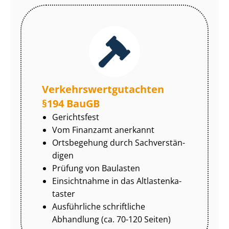
Ver­kehrs­wert­gut­ach­ten
§194 BauGB
Gerichtsfest
Vom Finanzamt anerkannt
Ortsbegehung durch Sach­ver­stän­
di­gen
Prüfung von Baulasten
Einsichtnahme in das Alt­las­ten­ka­
tas­ter
Ausführliche schriftliche
Abhandlung (ca. 70-120 Seiten)