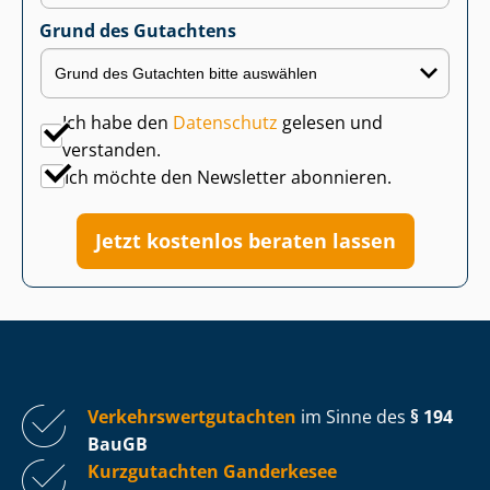
Grund des Gutachtens
Ich habe den
Datenschutz
gelesen und
verstanden.
Ich möchte den Newsletter abonnieren.
Jetzt kostenlos beraten lassen
Ver­kehrs­wert­gut­ach­ten
im Sinne des
§ 194
BauGB
Kurzgutachten Ganderkesee