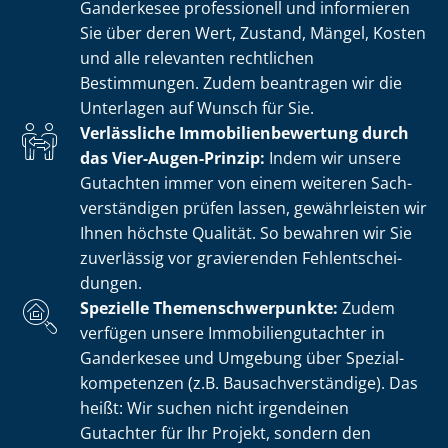
Ganderkesee professionell und informieren
Sie über deren Wert, Zustand, Mängel, Kosten
und alle relevanten rechtlichen
Bestimmungen. Zudem beantragen wir die
Unterlagen auf Wunsch für Sie.
Verlässliche Im­mo­bi­li­en­be­wer­tung durch
das Vier-Augen-Prinzip:
Indem wir unsere
Gutachten immer von einem weiteren Sach­
ver­stän­di­gen prüfen lassen, gewährleisten wir
Ihnen höchste Qualität. So bewahren wir Sie
zuverlässig vor gravierenden Fehl­ent­schei­
dun­gen.
Spezielle The­men­schwer­punk­te:
Zudem
verfügen unsere Im­mo­bi­li­en­gut­ach­ter in
Ganderkesee und Umgebung über Spe­zi­al­
kom­pe­ten­zen (z.B. Bau­sach­ver­stän­di­ge). Das
heißt: Wir suchen nicht irgendeinen
Gutachter für Ihr Projekt, sondern den