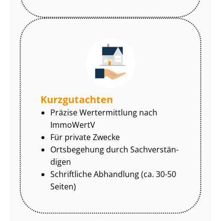
Kurzgutachten
Präzise Wertermittlung nach
ImmoWertV
Für private Zwecke
Ortsbegehung durch Sach­ver­stän­
di­gen
Schriftliche Abhandlung (ca. 30-50
Seiten)