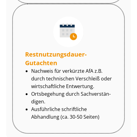
Rest­nut­zungs­dau­er-
Gutachten
Nachweis für verkürzte AfA z.B.
durch technischen Verschleiß oder
wirtschaftliche Entwertung.
Ortsbegehung durch Sach­ver­stän­
di­gen.
Ausführliche schriftliche
Abhandlung (ca. 30-50 Seiten)