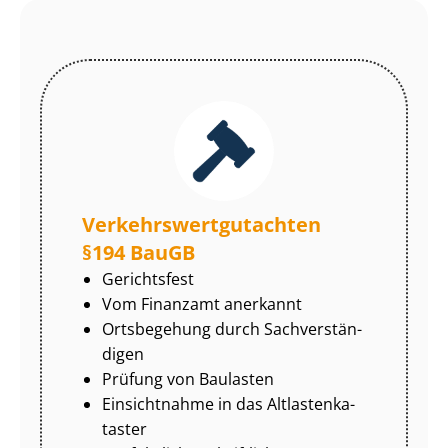
Ver­kehrs­wert­gut­ach­ten
§194 BauGB
Gerichtsfest
Vom Finanzamt anerkannt
Ortsbegehung durch Sach­ver­stän­
di­gen
Prüfung von Baulasten
Einsichtnahme in das Alt­las­ten­ka­
tas­ter