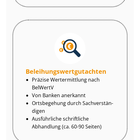
Be­lei­hungs­wert­gut­ach­ten
Präzise Wertermittlung nach
BelWertV
Von Banken anerkannt
Ortsbegehung durch Sach­ver­stän­
di­gen
Ausführliche schriftliche
Abhandlung (ca. 60-90 Seiten)