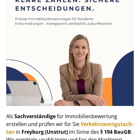
Als
Sachverständige
für Im­mo­bi­li­en­be­wer­tung
erstellen und prüfen wir für Sie
Ver­kehrs­wert­gut­ach­
ten
in
Freyburg (Unstrut)
im Sinne des
§ 194 BauGB
.
Wir ermitteln unabhängig und fair den Marktwert