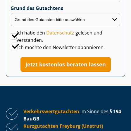
Grund des Gutachtens
Ich habe den
Datenschutz
gelesen und
verstanden.
Ich möchte den Newsletter abonnieren.
Jetzt kostenlos beraten lassen
Ver­kehrs­wert­gut­ach­ten
im Sinne des
§ 194
BauGB
Kurzgutachten Freyburg (Unstrut)