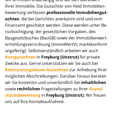
Ihrer Immobilie. Die Gutachter von Heid Im­mo­bi­li­en­
be­wer­tung verfassen
professionelle Im­mo­bi­li­en­gut­
ach­ten
, die bei Gerichten anerkannt sind und vom
Finanzamt geschätzt werden. Diese werden unter Be­
rück­sich­ti­gung, der gesetzlichen Vorgaben, des
Baugesetzbuches (BauGB) sowie der Im­mo­bi­li­en­wert­
ermitt­lungs­ver­ord­nung (ImmoWertV), marktkonform
angefertigt. Selbst­ver­ständ­lich arbeiten wir auch
Kurzgutachten
in
Freyburg (Unstrut)
für private
Zwecke aus. Gerne unterstützen wir Sie auch bei
Rest­nut­zungs­dau­er-Gutachten
zur Anhebung Ihrer
möglichen Abschreibungen. Darüber hinaus beraten
wir Sie kostenlos und unverbindlich bei
inhaltlichen
sowie
rechtlichen
Fragestellungen zu Ihrer
Grund­
stücks­be­wer­tung
in
Freyburg (Unstrut)
. Wir freuen
uns auf Ihre Kontaktaufnahme.