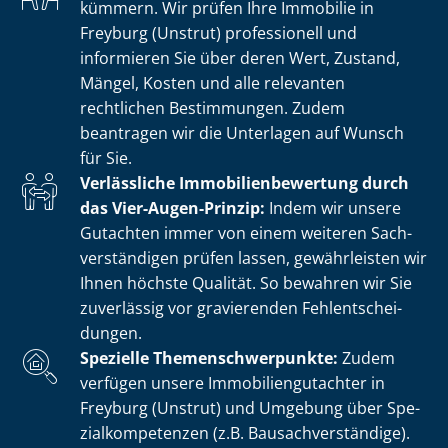
kümmern. Wir prüfen Ihre Immobilie in
Freyburg (Unstrut) professionell und
informieren Sie über deren Wert, Zustand,
Mängel, Kosten und alle relevanten
rechtlichen Bestimmungen. Zudem
beantragen wir die Unterlagen auf Wunsch
für Sie.
Verlässliche Im­mo­bi­li­en­be­wer­tung durch
das Vier-Augen-Prinzip:
Indem wir unsere
Gutachten immer von einem weiteren Sach­
ver­stän­di­gen prüfen lassen, gewährleisten wir
Ihnen höchste Qualität. So bewahren wir Sie
zuverlässig vor gravierenden Fehl­ent­schei­
dun­gen.
Spezielle The­men­schwer­punk­te:
Zudem
verfügen unsere Im­mo­bi­li­en­gut­ach­ter in
Freyburg (Unstrut) und Umgebung über Spe­
zi­al­kom­pe­ten­zen (z.B. Bau­sach­ver­stän­di­ge).