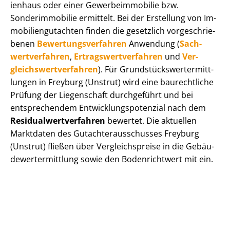
i­en­haus oder einer Ge­wer­be­im­mo­bi­lie bzw.
Sonderimmobilie ermittelt. Bei der Erstellung von Im­
mo­bi­li­en­gut­ach­ten finden die gesetzlich vor­ge­schrie­
be­nen
Be­wer­tungs­ver­fah­ren
Anwendung (
Sach­
wert­ver­fah­ren
,
Er­trags­wert­ver­fah­ren
und
Ver­
gleichs­wert­ver­fah­ren
). Für Grund­stücks­wert­ermitt­
lun­gen in Freyburg (Unstrut) wird eine baurechtliche
Prüfung der Liegenschaft durchgeführt und bei
entsprechendem Ent­wick­lungs­po­ten­zi­al nach dem
Re­si­du­al­wert­ver­fah­ren
bewertet. Die aktuellen
Marktdaten des Gut­ach­ter­aus­schus­ses Freyburg
(Unstrut) fließen über Ver­gleichs­prei­se in die Ge­bäu­
de­wert­ermitt­lung sowie den Bodenrichtwert mit ein.