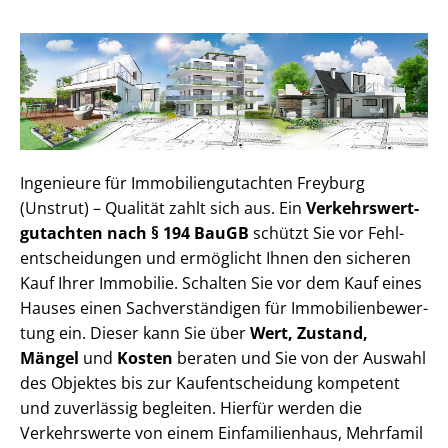
Ingenieure für Im­mo­bi­li­en­gut­ach­ten Freyburg
(Unstrut) – Qualität zahlt sich aus. Ein
Ver­kehrs­wert­
gut­ach­ten nach § 194 BauGB
schützt Sie vor Fehl­
ent­schei­dun­gen und ermöglicht Ihnen den sicheren
Kauf Ihrer Immobilie. Schalten Sie vor dem Kauf eines
Hauses einen Sach­ver­stän­di­gen für Im­mo­bi­li­en­be­wer­
tung ein. Dieser kann Sie über
Wert, Zustand,
Mängel
und
Kosten
beraten und Sie von der Auswahl
des Objektes bis zur Kauf­ent­schei­dung kompetent
und zuverlässig begleiten. Hierfür werden die
Verkehrswerte von einem Einfamilienhaus, Mehr­fa­mi­l