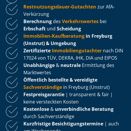
Rest­nut­zungs­dau­er-Gutachten
zur AfA-
Verkürzung
Berechnung
des
Verkehrswertes
bei
Erbschaft
und
Scheidung
Immobilien-Kaufberatung
in Freyburg
(Unstrut) & Umgebung
Zertifizierte
Im­mo­bi­li­en­gut­ach­ter
nach DIN
17024 von TÜV, DEKRA, IHK, DIA und EIPOS
Unabhängige
&
neutrale
Ermittlung des
Marktwertes
Öffentlich bestellte & vereidigte
Sachverständige
in Freyburg (Unstrut)
Fest­preis­ga­ran­tie
| transparent & fair |
keine versteckten Kosten
Kostenlose
&
unverbindliche Beratung
durch Sachverständige
Kurzfristige Be­sich­ti­gungs­ter­mi­ne
| auch
am Wochenende