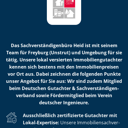
Das Sach­ver­stän­di­gen­bü­ro Heid ist mit seinem
Team für Freyburg (Unstrut) und Umgebung für sie
tätig. Unsere lokal versierten Im­mo­bi­li­en­gut­ach­ter
kennen sich bestens mit den Im­mo­bi­li­en­prei­sen
vor Ort aus. Dabei zeichnen die folgenden Punkte
unser Angebot für Sie aus: Wir sind zudem Mitglied
beim Deutschen Gutachter & Sach­ver­stän­di­gen­
ver­band sowie Fördermitglied beim Verein
deutscher Ingenieure.
Ausschließlich zertifizierte Gutachter mit
Lokal-Expertise:
Unsere Im­mo­bi­li­en­sach­ver­