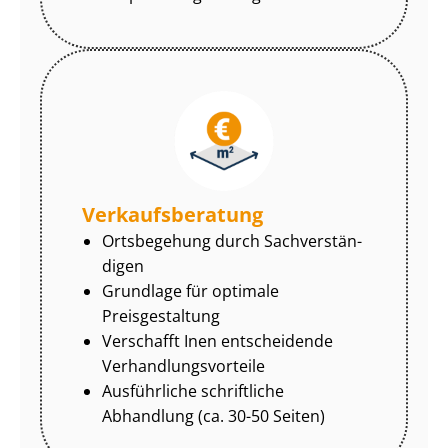
Ver­kaufs­be­ra­tung
Ortsbegehung durch Sach­ver­stän­
di­gen
Grundlage für optimale
Preisgestaltung
Verschafft Inen entscheidende
Ver­hand­lungs­vor­tei­le
Ausführliche schriftliche
Abhandlung (ca. 30-50 Seiten)