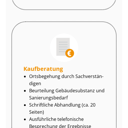
Kaufberatung
Ortsbegehung durch Sach­ver­stän­
di­gen
Beurteilung Gebäudesubstanz und
Sa­nie­rungs­be­darf
Schriftliche Abhandlung (ca. 20
Seiten)
Ausführliche telefonische
Besprechung der Ergebnisse