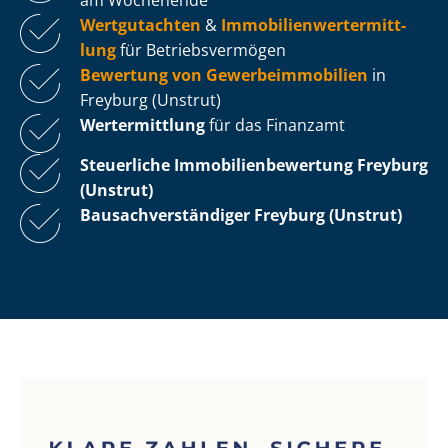
Wertgutachten
&
Im­mo­bi­li­en­wert­ermitt­
lung
für Be­triebs­ver­mö­gen
Bewertung von Ge­wer­be­im­mo­bi­li­en
in
Freyburg (Unstrut)
Wertermittlung
für das Finanzamt
Steuerliche Im­mo­bi­li­en­be­wer­tung
Freyburg
(Unstrut)
Bau­sach­ver­stän­di­ger Freyburg (Unstrut)