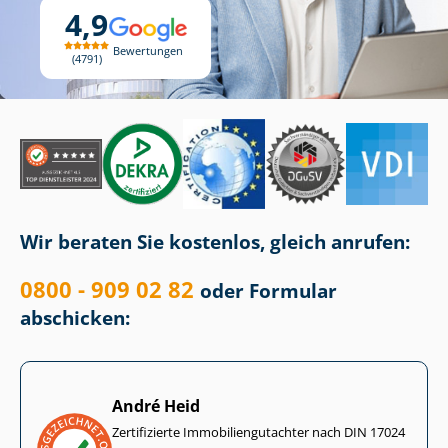
4,9
Bewertungen
4791
Wir beraten Sie kostenlos, gleich anrufen:
0800 - 909 02 82
oder Formular
abschicken:
André Heid
Zertifizierte Im­mo­bi­li­en­gut­ach­ter nach DIN 17024