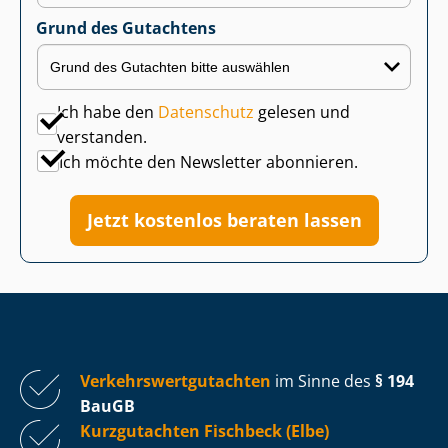
Grund des Gutachtens
Ich habe den
Datenschutz
gelesen und
verstanden.
Ich möchte den Newsletter abonnieren.
Jetzt kostenlos beraten lassen
Ver­kehrs­wert­gut­ach­ten
im Sinne des
§ 194
BauGB
Kurzgutachten Fischbeck (Elbe)