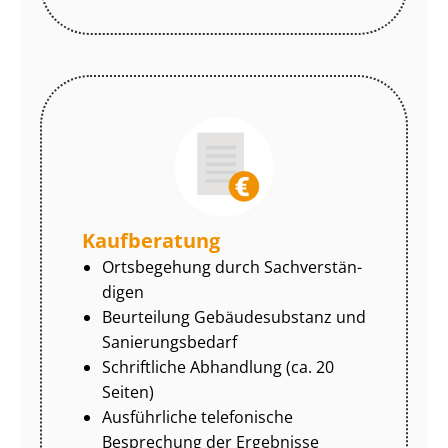
Kaufberatung
Ortsbegehung durch Sach­ver­stän­
di­gen
Beurteilung Gebäudesubstanz und
Sa­nie­rungs­be­darf
Schriftliche Abhandlung (ca. 20
Seiten)
Ausführliche telefonische
Besprechung der Ergebnisse