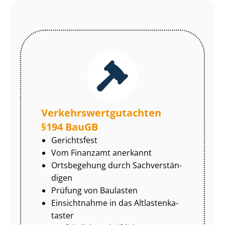
Ver­kehrs­wert­gut­ach­ten
§194 BauGB
Gerichtsfest
Vom Finanzamt anerkannt
Ortsbegehung durch Sach­ver­stän­
di­gen
Prüfung von Baulasten
Einsichtnahme in das Alt­las­ten­ka­
tas­ter