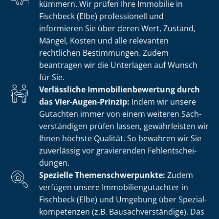
kümmern. Wir prüfen Ihre Immobilie in
Fischbeck (Elbe) professionell und
informieren Sie über deren Wert, Zustand,
Mängel, Kosten und alle relevanten
rechtlichen Bestimmungen. Zudem
beantragen wir die Unterlagen auf Wunsch
für Sie.
Verlässliche Im­mo­bi­li­en­be­wer­tung durch
das Vier-Augen-Prinzip:
Indem wir unsere
Gutachten immer von einem weiteren Sach­
ver­stän­di­gen prüfen lassen, gewährleisten wir
Ihnen höchste Qualität. So bewahren wir Sie
zuverlässig vor gravierenden Fehl­ent­schei­
dun­gen.
Spezielle The­men­schwer­punk­te:
Zudem
verfügen unsere Im­mo­bi­li­en­gut­ach­ter in
Fischbeck (Elbe) und Umgebung über Spe­zi­al­
kom­pe­ten­zen (z.B. Bau­sach­ver­stän­di­ge). Das