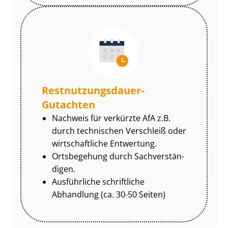
Rest­nut­zungs­dau­er-
Gutachten
Nachweis für verkürzte AfA z.B.
durch technischen Verschleiß oder
wirtschaftliche Entwertung.
Ortsbegehung durch Sach­ver­stän­
di­gen.
Ausführliche schriftliche
Abhandlung (ca. 30-50 Seiten)