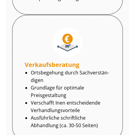
Ver­kaufs­be­ra­tung
Ortsbegehung durch Sach­ver­stän­
di­gen
Grundlage für optimale
Preisgestaltung
Verschafft Inen entscheidende
Ver­hand­lungs­vor­tei­le
Ausführliche schriftliche
Abhandlung (ca. 30-50 Seiten)