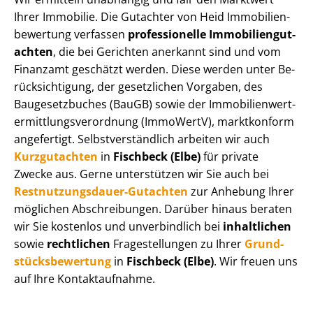
Ihrer Immobilie. Die Gutachter von Heid Im­mo­bi­li­en­
be­wer­tung verfassen
professionelle Im­mo­bi­li­en­gut­
ach­ten
, die bei Gerichten anerkannt sind und vom
Finanzamt geschätzt werden. Diese werden unter Be­
rück­sich­ti­gung, der gesetzlichen Vorgaben, des
Baugesetzbuches (BauGB) sowie der Im­mo­bi­li­en­wert­
ermitt­lungs­ver­ord­nung (ImmoWertV), marktkonform
angefertigt. Selbst­ver­ständ­lich arbeiten wir auch
Kurzgutachten
in
Fischbeck (Elbe)
für private
Zwecke aus. Gerne unterstützen wir Sie auch bei
Rest­nut­zungs­dau­er-Gutachten
zur Anhebung Ihrer
möglichen Abschreibungen. Darüber hinaus beraten
wir Sie kostenlos und unverbindlich bei
inhaltlichen
sowie
rechtlichen
Fragestellungen zu Ihrer
Grund­
stücks­be­wer­tung
in
Fischbeck (Elbe)
. Wir freuen uns
auf Ihre Kontaktaufnahme.