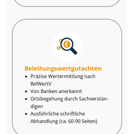
Be­lei­hungs­wert­gut­ach­ten
Präzise Wertermittlung nach
BelWertV
Von Banken anerkannt
Ortsbegehung durch Sach­ver­stän­
di­gen
Ausführliche schriftliche
Abhandlung (ca. 60-90 Seiten)