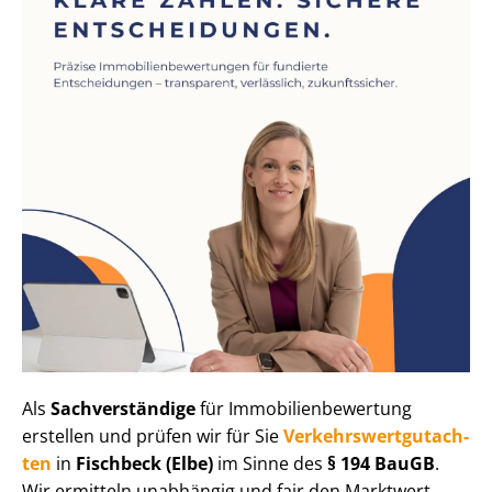
Als
Sachverständige
für Im­mo­bi­li­en­be­wer­tung
erstellen und prüfen wir für Sie
Ver­kehrs­wert­gut­ach­
ten
in
Fischbeck (Elbe)
im Sinne des
§ 194 BauGB
.
Wir ermitteln unabhängig und fair den Marktwert