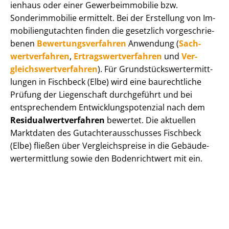
i­en­haus oder einer Ge­wer­be­im­mo­bi­lie bzw.
Sonderimmobilie ermittelt. Bei der Erstellung von Im­
mo­bi­li­en­gut­ach­ten finden die gesetzlich vor­ge­schrie­
be­nen
Be­wer­tungs­ver­fah­ren
Anwendung (
Sach­
wert­ver­fah­ren
,
Er­trags­wert­ver­fah­ren
und
Ver­
gleichs­wert­ver­fah­ren
). Für Grund­stücks­wert­ermitt­
lun­gen in Fischbeck (Elbe) wird eine baurechtliche
Prüfung der Liegenschaft durchgeführt und bei
entsprechendem Ent­wick­lungs­po­ten­zi­al nach dem
Re­si­du­al­wert­ver­fah­ren
bewertet. Die aktuellen
Marktdaten des Gut­ach­ter­aus­schus­ses Fischbeck
(Elbe) fließen über Ver­gleichs­prei­se in die Ge­bäu­de­
wert­ermitt­lung sowie den Bodenrichtwert mit ein.