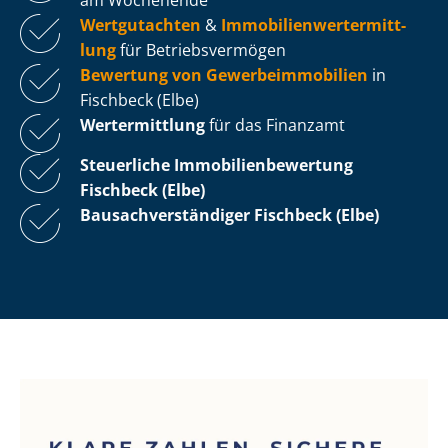
Wertgutachten
&
Im­mo­bi­li­en­wert­ermitt­
lung
für Be­triebs­ver­mö­gen
Bewertung von Ge­wer­be­im­mo­bi­li­en
in
Fischbeck (Elbe)
Wertermittlung
für das Finanzamt
Steuerliche Im­mo­bi­li­en­be­wer­tung
Fischbeck (Elbe)
Bau­sach­ver­stän­di­ger Fischbeck (Elbe)