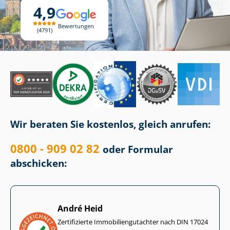
4,9
Bewertungen
4791
Wir beraten Sie kostenlos, gleich anrufen:
0800 - 909 02 82
oder Formular
abschicken:
André Heid
Zertifizierte Im­mo­bi­li­en­gut­ach­ter nach DIN 17024