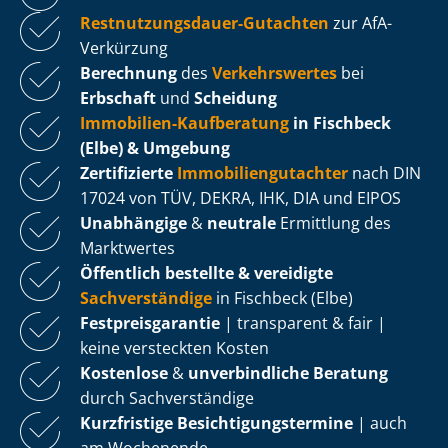
Rest­nut­zungs­dau­er-Gutachten
zur AfA-
Verkürzung
Berechnung
des
Verkehrswertes
bei
Erbschaft
und
Scheidung
Immobilien-Kaufberatung
in Fischbeck
(Elbe) & Umgebung
Zertifizierte
Im­mo­bi­li­en­gut­ach­ter
nach DIN
17024 von TÜV, DEKRA, IHK, DIA und EIPOS
Unabhängige
&
neutrale
Ermittlung des
Marktwertes
Öffentlich bestellte & vereidigte
Sachverständige
in Fischbeck (Elbe)
Fest­preis­ga­ran­tie
| transparent & fair |
keine versteckten Kosten
Kostenlose
&
unverbindliche Beratung
durch Sachverständige
Kurzfristige Be­sich­ti­gungs­ter­mi­ne
| auch
am Wochenende