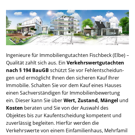
Ingenieure für Im­mo­bi­li­en­gut­ach­ten Fischbeck (Elbe) –
Qualität zahlt sich aus. Ein
Ver­kehrs­wert­gut­ach­ten
nach § 194 BauGB
schützt Sie vor Fehl­ent­schei­dun­
gen und ermöglicht Ihnen den sicheren Kauf Ihrer
Immobilie. Schalten Sie vor dem Kauf eines Hauses
einen Sach­ver­stän­di­gen für Im­mo­bi­li­en­be­wer­tung
ein. Dieser kann Sie über
Wert, Zustand, Mängel
und
Kosten
beraten und Sie von der Auswahl des
Objektes bis zur Kauf­ent­schei­dung kompetent und
zuverlässig begleiten. Hierfür werden die
Verkehrswerte von einem Einfamilienhaus, Mehr­fa­mi­l