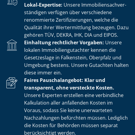
Lokal-Expertise:
Unsere Im­mo­bi­li­en­sach­ver­
stän­di­gen verfügen über verschiedene
renommierte Zer­ti­fi­zie­run­gen, welche die
Qualität ihrer Wertermittlung bezeugen. Dazu
gehören TÜV, DEKRA, IHK, DIA und EIPOS.
Einhaltung rechtlicher Vorgaben:
Unsere
lokalen Im­mo­bi­li­en­gut­ach­ter kennen die
Gesetzeslage in Falkenstein, Oberpfalz und
Umgebung bestens. Unsere Gutachten halten
diese immer ein.
Faires Pauschalangebot: Klar und
transparent, ohne versteckte Kosten.
Unsere Experten erstellen eine verbindliche
Kalkulation aller anfallenden Kosten im
Voraus, sodass Sie keine unerwarteten
Nachzahlungen befürchten müssen. Lediglich
die Kosten für Behörden müssen separat
berücksichtigt werden.