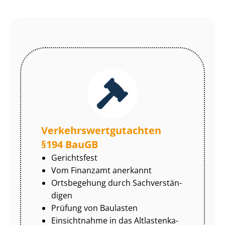
Ver­kehrs­wert­gut­ach­ten
§194 BauGB
Gerichtsfest
Vom Finanzamt anerkannt
Ortsbegehung durch Sach­ver­stän­
di­gen
Prüfung von Baulasten
Einsichtnahme in das Alt­las­ten­ka­