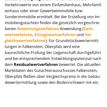
Verkehrswerte von einem Einfamilienhaus, Mehr­fa­mi­l
i­en­haus oder einer Ge­wer­be­im­mo­bi­lie bzw.
Sonderimmobilie ermittelt. Bei der Erstellung von Im­
mo­bi­li­en­gut­ach­ten finden die gesetzlich vor­ge­schrie­
be­nen
Be­wer­tungs­ver­fah­ren
Anwendung (
Sach­
wert­ver­fah­ren
,
Er­trags­wert­ver­fah­ren
und
Ver­
gleichs­wert­ver­fah­ren
). Für Grund­stücks­wert­ermitt­
lun­gen in Falkenstein, Oberpfalz wird eine
baurechtliche Prüfung der Liegenschaft durchgeführt
und bei entsprechendem Ent­wick­lungs­po­ten­zi­al nach
dem
Re­si­du­al­wert­ver­fah­ren
bewertet. Die aktuellen
Marktdaten des Gut­ach­ter­aus­schus­ses Falkenstein,
Oberpfalz fließen über Ver­gleichs­prei­se in die Ge­bäu­
de­wert­ermitt­lung sowie den Bodenrichtwert mit ein.