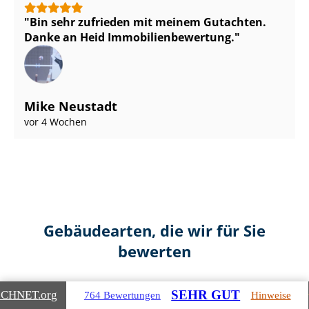
Bin sehr zufrieden mit meinem Gutachten.
Danke an Heid Im­mo­bi­li­en­be­wer­tung.
Mike Neustadt
vor 4 Wochen
Gebäudearten, die wir für Sie
bewerten
SEHR GUT
ICHNET
.org
764 Bewertungen
Hinweise