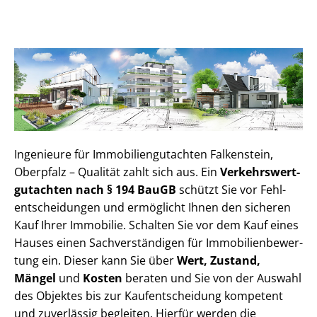
Ingenieure für Im­mo­bi­li­en­gut­ach­ten Falkenstein,
Oberpfalz – Qualität zahlt sich aus. Ein
Ver­kehrs­wert­
gut­ach­ten nach § 194 BauGB
schützt Sie vor Fehl­
ent­schei­dun­gen und ermöglicht Ihnen den sicheren
Kauf Ihrer Immobilie. Schalten Sie vor dem Kauf eines
Hauses einen Sach­ver­stän­di­gen für Im­mo­bi­li­en­be­wer­
tung ein. Dieser kann Sie über
Wert, Zustand,
Mängel
und
Kosten
beraten und Sie von der Auswahl
des Objektes bis zur Kauf­ent­schei­dung kompetent
und zuverlässig begleiten. Hierfür werden die