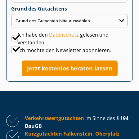
Grund des Gutachtens
Ich habe den
Datenschutz
gelesen und
verstanden.
Ich möchte den Newsletter abonnieren.
Jetzt kostenlos beraten lassen
Ver­kehrs­wert­gut­ach­ten
im Sinne des
§ 194
BauGB
Kurzgutachten Falkenstein, Oberpfalz