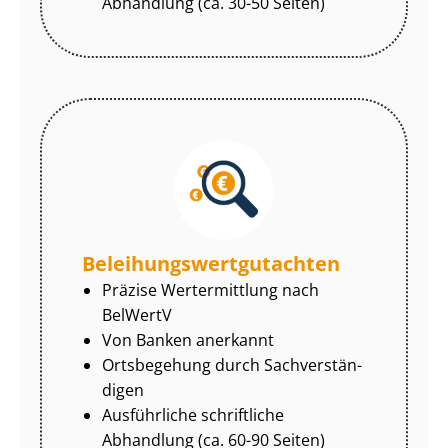
Abhandlung (ca. 30-50 Seiten)
Be­lei­hungs­wert­gut­ach­ten
Präzise Wertermittlung nach
BelWertV
Von Banken anerkannt
Ortsbegehung durch Sach­ver­stän­
di­gen
Ausführliche schriftliche
Abhandlung (ca. 60-90 Seiten)