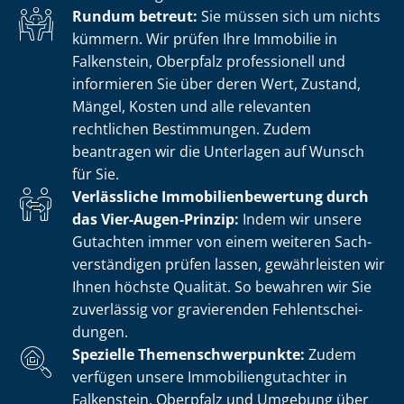
Rundum betreut:
Sie müssen sich um nichts
kümmern. Wir prüfen Ihre Immobilie in
Falkenstein, Oberpfalz professionell und
informieren Sie über deren Wert, Zustand,
Mängel, Kosten und alle relevanten
rechtlichen Bestimmungen. Zudem
beantragen wir die Unterlagen auf Wunsch
für Sie.
Verlässliche Im­mo­bi­li­en­be­wer­tung durch
das Vier-Augen-Prinzip:
Indem wir unsere
Gutachten immer von einem weiteren Sach­
ver­stän­di­gen prüfen lassen, gewährleisten wir
Ihnen höchste Qualität. So bewahren wir Sie
zuverlässig vor gravierenden Fehl­ent­schei­
dun­gen.
Spezielle The­men­schwer­punk­te:
Zudem
verfügen unsere Im­mo­bi­li­en­gut­ach­ter in
Falkenstein, Oberpfalz und Umgebung über