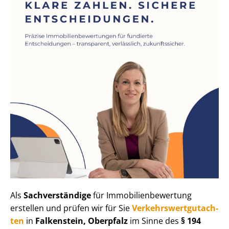
Als
Sachverständige
für Im­mo­bi­li­en­be­wer­tung
erstellen und prüfen wir für Sie
Ver­kehrs­wert­gut­ach­
ten
in
Falkenstein, Oberpfalz
im Sinne des
§ 194