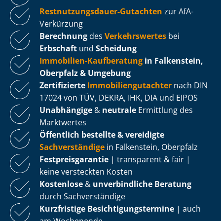
Rest­nut­zungs­dau­er-Gutachten
zur AfA-
Verkürzung
Berechnung
des
Verkehrswertes
bei
Erbschaft
und
Scheidung
Immobilien-Kaufberatung
in Falkenstein,
Oberpfalz & Umgebung
Zertifizierte
Im­mo­bi­li­en­gut­ach­ter
nach DIN
17024 von TÜV, DEKRA, IHK, DIA und EIPOS
Unabhängige
&
neutrale
Ermittlung des
Marktwertes
Öffentlich bestellte & vereidigte
Sachverständige
in Falkenstein, Oberpfalz
Fest­preis­ga­ran­tie
| transparent & fair |
keine versteckten Kosten
Kostenlose
&
unverbindliche Beratung
durch Sachverständige
Kurzfristige Be­sich­ti­gungs­ter­mi­ne
| auch
am Wochenende