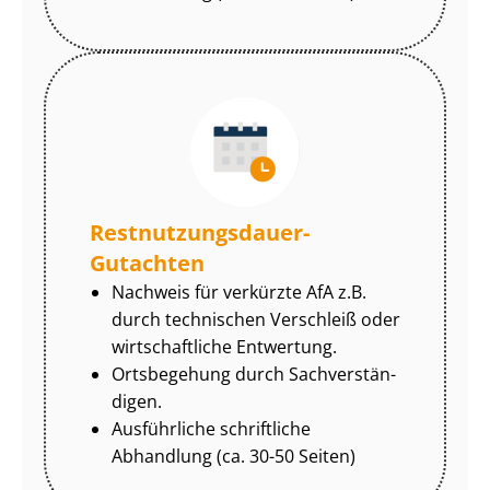
Rest­nut­zungs­dau­er-
Gutachten
Nachweis für verkürzte AfA z.B.
durch technischen Verschleiß oder
wirtschaftliche Entwertung.
Ortsbegehung durch Sach­ver­stän­
di­gen.
Ausführliche schriftliche
Abhandlung (ca. 30-50 Seiten)