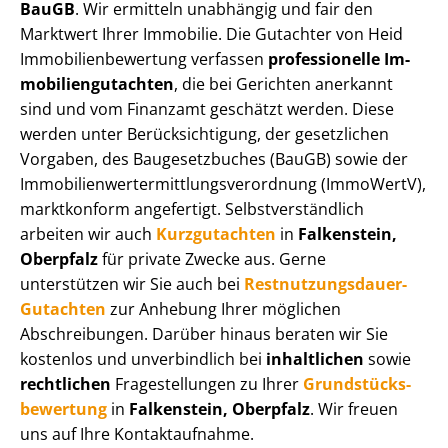
BauGB
. Wir ermitteln unabhängig und fair den
Marktwert Ihrer Immobilie. Die Gutachter von Heid
Im­mo­bi­li­en­be­wer­tung verfassen
professionelle Im­
mo­bi­li­en­gut­ach­ten
, die bei Gerichten anerkannt
sind und vom Finanzamt geschätzt werden. Diese
werden unter Be­rück­sich­ti­gung, der gesetzlichen
Vorgaben, des Baugesetzbuches (BauGB) sowie der
Im­mo­bi­li­en­wert­ermitt­lungs­ver­ord­nung (ImmoWertV),
marktkonform angefertigt. Selbst­ver­ständ­lich
arbeiten wir auch
Kurzgutachten
in
Falkenstein,
Oberpfalz
für private Zwecke aus. Gerne
unterstützen wir Sie auch bei
Rest­nut­zungs­dau­er-
Gutachten
zur Anhebung Ihrer möglichen
Abschreibungen. Darüber hinaus beraten wir Sie
kostenlos und unverbindlich bei
inhaltlichen
sowie
rechtlichen
Fragestellungen zu Ihrer
Grund­stücks­
be­wer­tung
in
Falkenstein, Oberpfalz
. Wir freuen
uns auf Ihre Kontaktaufnahme.