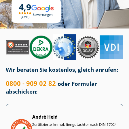
4,9
Bewertungen
4791
Wir beraten Sie kostenlos, gleich anrufen:
0800 - 909 02 82
oder Formular
abschicken:
André Heid
Zertifizierte Im­mo­bi­li­en­gut­ach­ter nach DIN 17024