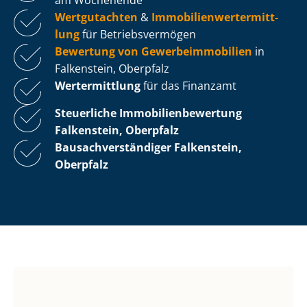
Wertgutachten
&
Im­mo­bi­li­en­wert­ermitt­
lung
für Be­triebs­ver­mö­gen
Bewertung von Ge­wer­be­im­mo­bi­li­en
in
Falkenstein, Oberpfalz
Wertermittlung
für das Finanzamt
Steuerliche Im­mo­bi­li­en­be­wer­tung
Falkenstein, Oberpfalz
Bau­sach­ver­stän­di­ger Falkenstein,
Oberpfalz