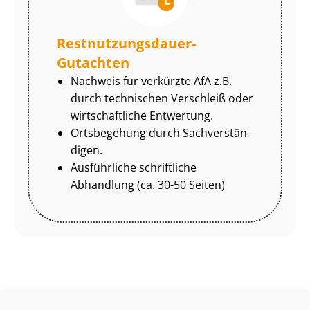
Rest­nut­zungs­dau­er-
Gutachten
Nachweis für verkürzte AfA z.B.
durch technischen Verschleiß oder
wirtschaftliche Entwertung.
Ortsbegehung durch Sach­ver­stän­
di­gen.
Ausführliche schriftliche
Abhandlung (ca. 30-50 Seiten)