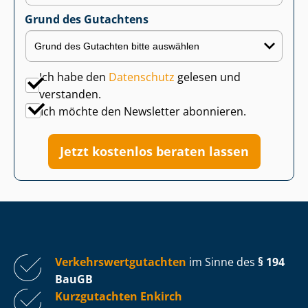
Grund des Gutachtens
Ich habe den
Datenschutz
gelesen und
verstanden.
Ich möchte den Newsletter abonnieren.
Jetzt kostenlos beraten lassen
Ver­kehrs­wert­gut­ach­ten
im Sinne des
§ 194
BauGB
Kurzgutachten Enkirch