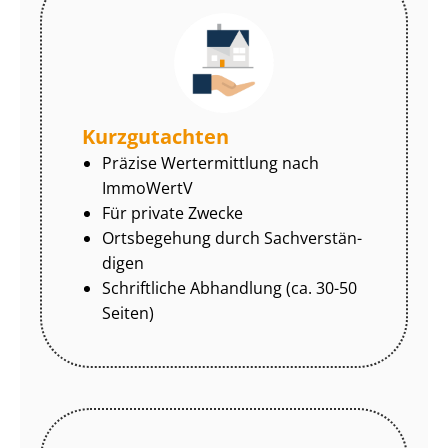
Kurzgutachten
Präzise Wertermittlung nach
ImmoWertV
Für private Zwecke
Ortsbegehung durch Sach­ver­stän­
di­gen
Schriftliche Abhandlung (ca. 30-50
Seiten)