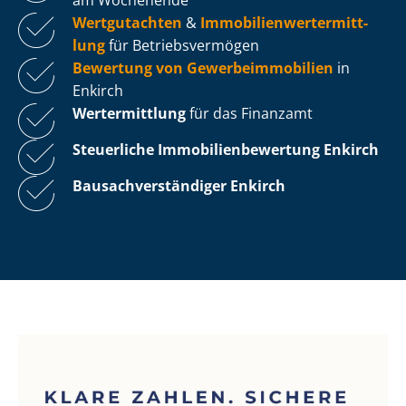
Wertgutachten
&
Im­mo­bi­li­en­wert­ermitt­
lung
für Be­triebs­ver­mö­gen
Bewertung von Ge­wer­be­im­mo­bi­li­en
in
Enkirch
Wertermittlung
für das Finanzamt
Steuerliche Im­mo­bi­li­en­be­wer­tung
Enkirch
Bau­sach­ver­stän­di­ger Enkirch