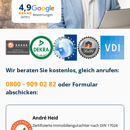
4,9
Bewertungen
4791
Wir beraten Sie kostenlos, gleich anrufen:
0800 - 909 02 82
oder Formular
abschicken:
André Heid
Zertifizierte Im­mo­bi­li­en­gut­ach­ter nach DIN 17024