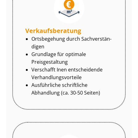
Ver­kaufs­be­ra­tung
Ortsbegehung durch Sach­ver­stän­
di­gen
Grundlage für optimale
Preisgestaltung
Verschafft Inen entscheidende
Ver­hand­lungs­vor­tei­le
Ausführliche schriftliche
Abhandlung (ca. 30-50 Seiten)