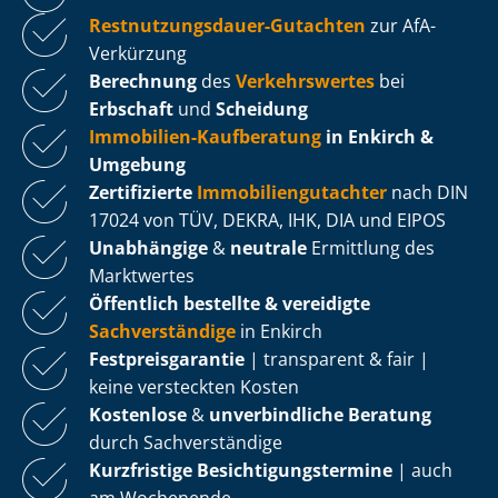
Rest­nut­zungs­dau­er-Gutachten
zur AfA-
Verkürzung
Berechnung
des
Verkehrswertes
bei
Erbschaft
und
Scheidung
Immobilien-Kaufberatung
in Enkirch &
Umgebung
Zertifizierte
Im­mo­bi­li­en­gut­ach­ter
nach DIN
17024 von TÜV, DEKRA, IHK, DIA und EIPOS
Unabhängige
&
neutrale
Ermittlung des
Marktwertes
Öffentlich bestellte & vereidigte
Sachverständige
in Enkirch
Fest­preis­ga­ran­tie
| transparent & fair |
keine versteckten Kosten
Kostenlose
&
unverbindliche Beratung
durch Sachverständige
Kurzfristige Be­sich­ti­gungs­ter­mi­ne
| auch
am Wochenende