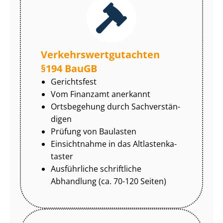
Ver­kehrs­wert­gut­ach­ten
§194 BauGB
Gerichtsfest
Vom Finanzamt anerkannt
Ortsbegehung durch Sach­ver­stän­
di­gen
Prüfung von Baulasten
Einsichtnahme in das Alt­las­ten­ka­
tas­ter
Ausführliche schriftliche
Abhandlung (ca. 70-120 Seiten)