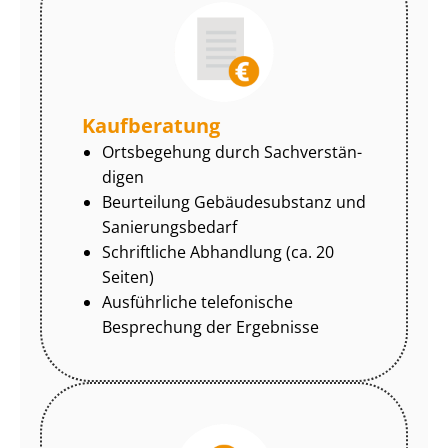
Kaufberatung
Ortsbegehung durch Sach­ver­stän­
di­gen
Beurteilung Gebäudesubstanz und
Sa­nie­rungs­be­darf
Schriftliche Abhandlung (ca. 20
Seiten)
Ausführliche telefonische
Besprechung der Ergebnisse