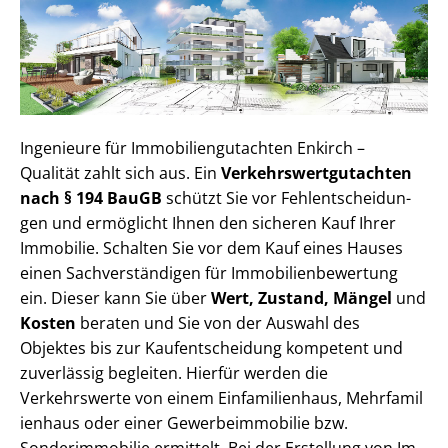
Ingenieure für Im­mo­bi­li­en­gut­ach­ten Enkirch –
Qualität zahlt sich aus. Ein
Ver­kehrs­wert­gut­ach­ten
nach § 194 BauGB
schützt Sie vor Fehl­ent­schei­dun­
gen und ermöglicht Ihnen den sicheren Kauf Ihrer
Immobilie. Schalten Sie vor dem Kauf eines Hauses
einen Sach­ver­stän­di­gen für Im­mo­bi­li­en­be­wer­tung
ein. Dieser kann Sie über
Wert, Zustand, Mängel
und
Kosten
beraten und Sie von der Auswahl des
Objektes bis zur Kauf­ent­schei­dung kompetent und
zuverlässig begleiten. Hierfür werden die
Verkehrswerte von einem Einfamilienhaus, Mehr­fa­mi­l
i­en­haus oder einer Ge­wer­be­im­mo­bi­lie bzw.