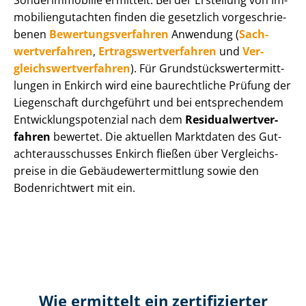
Sonderimmobilie ermittelt. Bei der Erstellung von Im­
mo­bi­li­en­gut­ach­ten finden die gesetzlich vor­ge­schrie­
be­nen
Be­wer­tungs­ver­fah­ren
Anwendung (
Sach­
wert­ver­fah­ren
,
Er­trags­wert­ver­fah­ren
und
Ver­
gleichs­wert­ver­fah­ren
). Für Grund­stücks­wert­ermitt­
lun­gen in Enkirch wird eine baurechtliche Prüfung der
Liegenschaft durchgeführt und bei entsprechendem
Ent­wick­lungs­po­ten­zi­al nach dem
Re­si­du­al­wert­ver­
fah­ren
bewertet. Die aktuellen Marktdaten des Gut­
ach­ter­aus­schus­ses Enkirch fließen über Ver­gleichs­
prei­se in die Ge­bäu­de­wert­ermitt­lung sowie den
Bodenrichtwert mit ein.
Wie ermittelt ein zertifizierter