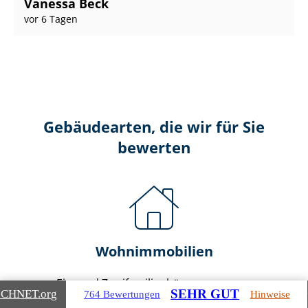
Vanessa Beck
vor 6 Tagen
Gebäudearten, die wir für Sie
bewerten
Wohnimmobilien
Ein- und Zwei­fa­mi­li­en­häu­ser
SEHR GUT
ICHNET
.org
764 Bewertungen
Hinweise
Doppel- & Reihenhäuser