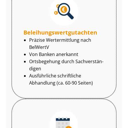
Be­lei­hungs­wert­gut­ach­ten
Präzise Wertermittlung nach
BelWertV
Von Banken anerkannt
Ortsbegehung durch Sach­ver­stän­
di­gen
Ausführliche schriftliche
Abhandlung (ca. 60-90 Seiten)