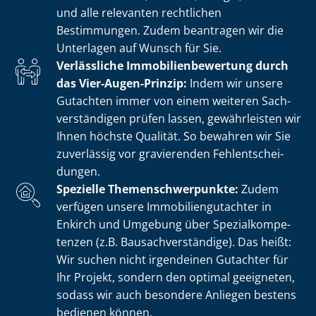
und alle relevanten rechtlichen
Bestimmungen. Zudem beantragen wir die
Unterlagen auf Wunsch für Sie.
Verlässliche Im­mo­bi­li­en­be­wer­tung durch
das Vier-Augen-Prinzip:
Indem wir unsere
Gutachten immer von einem weiteren Sach­
ver­stän­di­gen prüfen lassen, gewährleisten wir
Ihnen höchste Qualität. So bewahren wir Sie
zuverlässig vor gravierenden Fehl­ent­schei­
dun­gen.
Spezielle The­men­schwer­punk­te:
Zudem
verfügen unsere Im­mo­bi­li­en­gut­ach­ter in
Enkirch und Umgebung über Spe­zi­al­kom­pe­
ten­zen (z.B. Bau­sach­ver­stän­di­ge). Das heißt:
Wir suchen nicht irgendeinen Gutachter für
Ihr Projekt, sondern den optimal geeigneten,
sodass wir auch besondere Anliegen bestens
bedienen können.