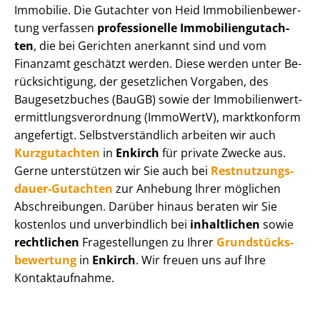
Immobilie. Die Gutachter von Heid Im­mo­bi­li­en­be­wer­
tung verfassen
professionelle Im­mo­bi­li­en­gut­ach­
ten
, die bei Gerichten anerkannt sind und vom
Finanzamt geschätzt werden. Diese werden unter Be­
rück­sich­ti­gung, der gesetzlichen Vorgaben, des
Baugesetzbuches (BauGB) sowie der Im­mo­bi­li­en­wert­
ermitt­lungs­ver­ord­nung (ImmoWertV), marktkonform
angefertigt. Selbst­ver­ständ­lich arbeiten wir auch
Kurzgutachten
in
Enkirch
für private Zwecke aus.
Gerne unterstützen wir Sie auch bei
Rest­nut­zungs­
dau­er-Gutachten
zur Anhebung Ihrer möglichen
Abschreibungen. Darüber hinaus beraten wir Sie
kostenlos und unverbindlich bei
inhaltlichen
sowie
rechtlichen
Fragestellungen zu Ihrer
Grund­stücks­
be­wer­tung
in
Enkirch
. Wir freuen uns auf Ihre
Kontaktaufnahme.