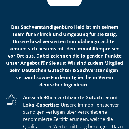
Das Sach­ver­stän­di­gen­bü­ro Heid ist mit seinem
Team für Enkirch und Umgebung für sie tätig.
Unsere lokal versierten Im­mo­bi­li­en­gut­ach­ter
kennen sich bestens mit den Im­mo­bi­li­en­prei­sen
vor Ort aus. Dabei zeichnen die folgenden Punkte
unser Angebot für Sie aus: Wir sind zudem Mitglied
beim Deutschen Gutachter & Sach­ver­stän­di­gen­
ver­band sowie Fördermitglied beim Verein
deutscher Ingenieure.
Ausschließlich zertifizierte Gutachter mit
Lokal-Expertise:
Unsere Im­mo­bi­li­en­sach­ver­
stän­di­gen verfügen über verschiedene
renommierte Zer­ti­fi­zie­run­gen, welche die
Qualität ihrer Wertermittlung bezeugen. Dazu