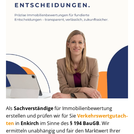
Als
Sachverständige
für Im­mo­bi­li­en­be­wer­tung
erstellen und prüfen wir für Sie
Ver­kehrs­wert­gut­ach­
ten
in
Enkirch
im Sinne des
§ 194 BauGB
. Wir
ermitteln unabhängig und fair den Marktwert Ihrer