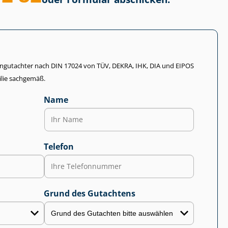
li­en­gut­ach­ter nach DIN 17024 von TÜV, DEKRA, IHK, DIA und EIPOS
lie sachgemäß.
Name
Telefon
Grund des Gutachtens