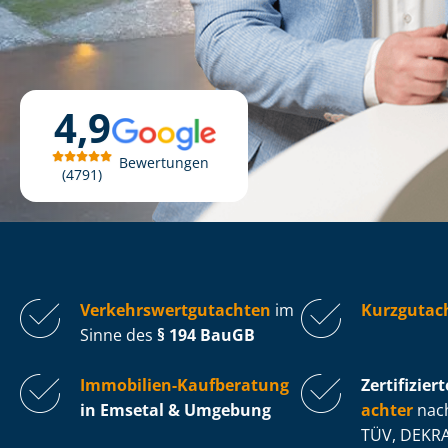
4,9
Bewertungen
4791
Ver­kehrs­wert­gut­ach­ten
im
Kurzgutac
Sinne des
§ 194 BauGB
Immobilien-Kaufberatung
Zertifiziert
in Emsetal & Umgebung
ach­ter
nach
TÜV, DEKRA