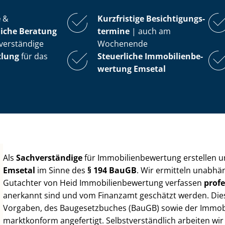
e
&
Kurzfristige Be­sich­ti­gungs­
iche Beratung
ter­mi­ne
| auch am
verständige
Wochenende
tlung
für das
Steuerliche Im­mo­bi­li­en­be­
wer­tung
Emsetal
Als
Sachverständige
für Im­mo­bi­li­en­be­wer­tung erstellen
Emsetal
im Sinne des
§ 194 BauGB
. Wir ermitteln unabhän
Gutachter von Heid Im­mo­bi­li­en­be­wer­tung verfassen
profe
anerkannt sind und vom Finanzamt geschätzt werden. Diese 
Vorgaben, des Baugesetzbuches (BauGB) sowie der Im­mo­bi­l
marktkonform angefertigt. Selbst­ver­ständ­lich arbeiten wi