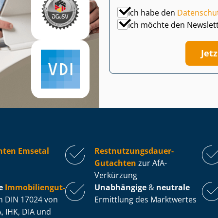
Ich habe den
Datenschu
Ich möchte den Newslet
Jet
hten Emsetal
Rest­nut­zungs­dau­er-
Gutachten
zur AfA-
Verkürzung
e
Im­mo­bi­li­en­gut­
Unabhängige
&
neutrale
 DIN 17024 von
Ermittlung des Marktwertes
, IHK, DIA und