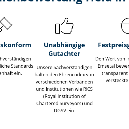
s­konform
Unabhängige
Festpreis​
Gutachter
­ver­stän­di­gen
Den Wert von I
liche Standards
Emsetal bewert
Unsere Sach­ver­stän­di­gen
nhaft ein.
transparent
halten den Ehrencodex von
versteckte
verschiedenen Verbänden
und Institutionen wie RICS
(Royal Institution of
Chartered Surveyors) und
DGSV ein.