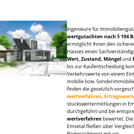
Ingenieure für Im­mo­bi­li­en­gu
wert­gut­ach­ten nach § 194
ermöglicht Ihnen den sicheren
Hauses einen Sach­ver­stän­di­ge
Wert, Zustand, Mängel
und
bis zur Kauf­ent­schei­dung k
Verkehrswerte von einem Einfam
mo­bi­lie bzw. Sonderimmobilie e
finden die gesetzlich vor­ge­sc
wert­ver­fah­ren
,
Er­trags­wert­
stücks­wert­ermitt­lun­gen in 
durchgeführt und bei entsprec
wert­ver­fah­ren
bewertet. Die 
Emsetal fließen über Ver­gleich
Bodenrichtwert mit ein.