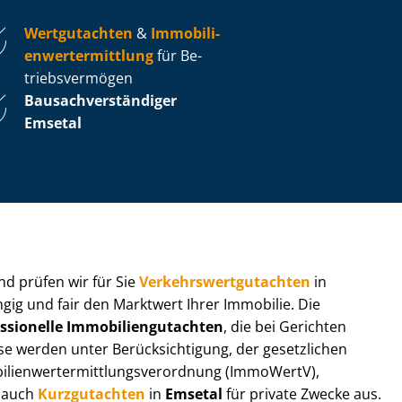
Wertgutachten
&
Im­mo­bi­li­
en­wert­ermitt­lung
für Be­
triebs­ver­mö­gen
Bau­sach­ver­stän­di­ger
Emsetal
 und prüfen wir für Sie
Ver­kehrs­wert­gut­ach­ten
in
gig und fair den Marktwert Ihrer Immobilie. Die
ssionelle Im­mo­bi­li­en­gut­ach­ten
, die bei Gerichten
werden unter Be­rück­sich­ti­gung, der gesetzlichen
i­en­wert­ermitt­lungs­ver­ord­nung (ImmoWertV),
r auch
Kurzgutachten
in
Emsetal
für private Zwecke aus.