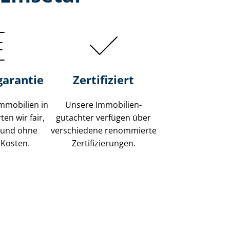
garantie
Zertifiziert
mmobilien in
Unsere Immobilien­
en wir fair,
gutachter verfügen über
 und ohne
verschiedene renommierte
 Kosten.
Zer­ti­fi­zie­run­gen.