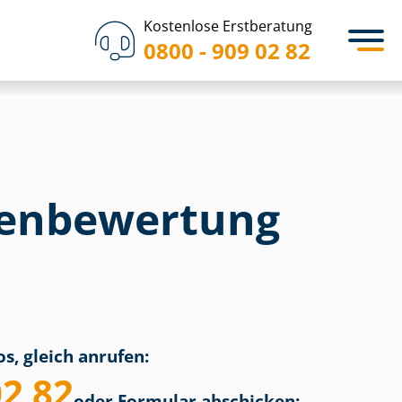
Kostenlose Erstberatung
0800 - 909 02 82
en­bewertung
s, gleich anrufen:
02 82
oder Formular abschicken: