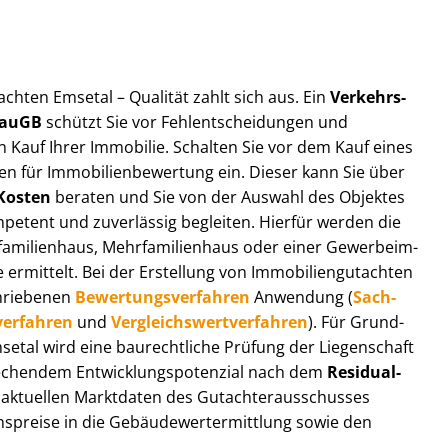
t­ach­ten Emsetal – Qualität zahlt sich aus. Ein
Ver­kehrs­
 BauGB
schützt Sie vor Fehl­ent­schei­dun­gen und
 Kauf Ihrer Immobilie. Schalten Sie vor dem Kauf eines
n für Im­mo­bi­li­en­be­wer­tung ein. Dieser kann Sie über
Kosten
beraten und Sie von der Auswahl des Objektes
ompetent und zuverlässig begleiten. Hierfür werden die
ilienhaus, Mehr­fa­mi­li­en­haus oder einer Ge­wer­be­im­
rmittelt. Bei der Erstellung von Im­mo­bi­li­en­gut­ach­ten
hrie­be­nen
Be­wer­tungs­ver­fah­ren
Anwendung (
Sach­
ver­fah­ren
und
Ver­gleichs­wert­ver­fah­ren
). Für Grund­
Emsetal wird eine baurechtliche Prüfung der Liegenschaft
hendem Ent­wick­lungs­po­ten­zi­al nach dem
Re­si­du­al­
aktuellen Marktdaten des Gut­ach­ter­aus­schus­ses
s­prei­se in die Ge­bäu­de­wert­ermitt­lung sowie den