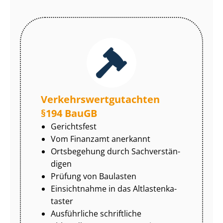
Ver­kehrs­wert­gut­ach­ten
§194 BauGB
Gerichtsfest
Vom Finanzamt anerkannt
Ortsbegehung durch Sach­ver­stän­
di­gen
Prüfung von Baulasten
Einsichtnahme in das Alt­las­ten­ka­
tas­ter
Ausführliche schriftliche