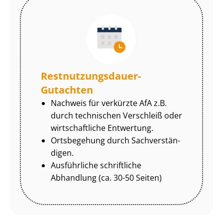
Rest­nut­zungs­dau­er-
Gutachten
Nachweis für verkürzte AfA z.B.
durch technischen Verschleiß oder
wirtschaftliche Entwertung.
Ortsbegehung durch Sach­ver­stän­
di­gen.
Ausführliche schriftliche
Abhandlung (ca. 30-50 Seiten)