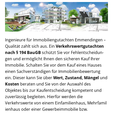
Ingenieure für Im­mo­bi­li­en­gut­ach­ten Emmendingen –
Qualität zahlt sich aus. Ein
Ver­kehrs­wert­gut­ach­ten
nach § 194 BauGB
schützt Sie vor Fehl­ent­schei­dun­
gen und ermöglicht Ihnen den sicheren Kauf Ihrer
Immobilie. Schalten Sie vor dem Kauf eines Hauses
einen Sach­ver­stän­di­gen für Im­mo­bi­li­en­be­wer­tung
ein. Dieser kann Sie über
Wert, Zustand, Mängel
und
Kosten
beraten und Sie von der Auswahl des
Objektes bis zur Kauf­ent­schei­dung kompetent und
zuverlässig begleiten. Hierfür werden die
Verkehrswerte von einem Einfamilienhaus, Mehr­fa­mi­l
i­en­haus oder einer Ge­wer­be­im­mo­bi­lie bzw.