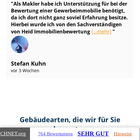
Als Makler habe ich Unterstützung für bei der
Bewertung einer Ge­wer­be­im­mo­bi­lie benötigt,
da ich dort nicht ganz soviel Erfahrung besitze.
Hierbei wurde ich von den Sach­ver­stän­di­gen
von Heid Im­mo­bi­li­en­be­wer­tung
[...mehr]
Stefan Kuhn
vor 3 Wochen
Gebäudearten, die wir für Sie
bewerten
SEHR GUT
ICHNET
.org
764 Bewertungen
Hinweise