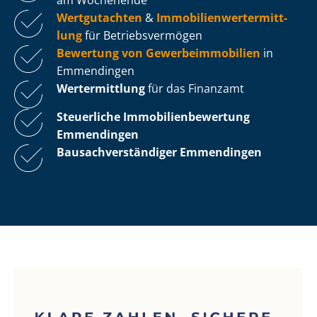
Wertgutachten
&
Im­mo­bi­li­en­wert­ermitt­
lung
für Be­triebs­ver­mö­gen
Bewertung von Ge­wer­be­im­mo­bi­li­en
in
Emmendingen
Wertermittlung
für das Finanzamt
Steuerliche Im­mo­bi­li­en­be­wer­tung
Emmendingen
Bau­sach­ver­stän­di­ger Emmendingen