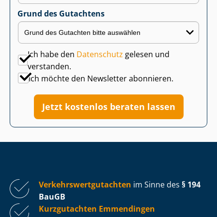
Grund des Gutachtens
Ich habe den
Datenschutz
gelesen und
verstanden.
Ich möchte den Newsletter abonnieren.
Jetzt kostenlos beraten lassen
Ver­kehrs­wert­gut­ach­ten
im Sinne des
§ 194
BauGB
Kurzgutachten Emmendingen