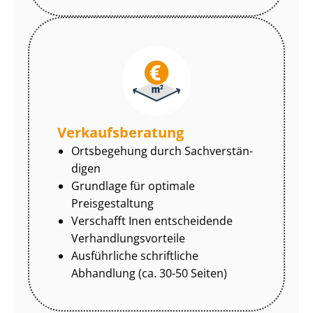
Ver­kaufs­be­ra­tung
Ortsbegehung durch Sach­ver­stän­
di­gen
Grundlage für optimale
Preisgestaltung
Verschafft Inen entscheidende
Ver­hand­lungs­vor­tei­le
Ausführliche schriftliche
Abhandlung (ca. 30-50 Seiten)