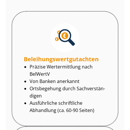
Be­lei­hungs­wert­gut­ach­ten
Präzise Wertermittlung nach
BelWertV
Von Banken anerkannt
Ortsbegehung durch Sach­ver­stän­
di­gen
Ausführliche schriftliche
Abhandlung (ca. 60-90 Seiten)