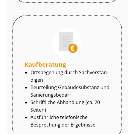
Kaufberatung
Ortsbegehung durch Sach­ver­stän­
di­gen
Beurteilung Gebäudesubstanz und
Sa­nie­rungs­be­darf
Schriftliche Abhandlung (ca. 20
Seiten)
Ausführliche telefonische
Besprechung der Ergebnisse