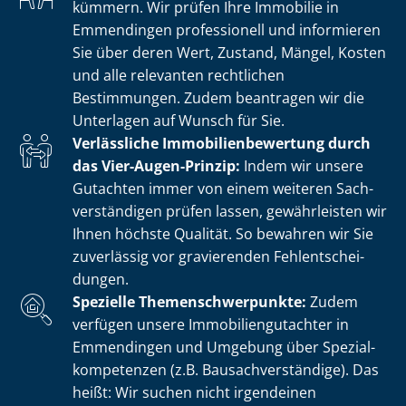
kümmern. Wir prüfen Ihre Immobilie in
Emmendingen professionell und informieren
Sie über deren Wert, Zustand, Mängel, Kosten
und alle relevanten rechtlichen
Bestimmungen. Zudem beantragen wir die
Unterlagen auf Wunsch für Sie.
Verlässliche Im­mo­bi­li­en­be­wer­tung durch
das Vier-Augen-Prinzip:
Indem wir unsere
Gutachten immer von einem weiteren Sach­
ver­stän­di­gen prüfen lassen, gewährleisten wir
Ihnen höchste Qualität. So bewahren wir Sie
zuverlässig vor gravierenden Fehl­ent­schei­
dun­gen.
Spezielle The­men­schwer­punk­te:
Zudem
verfügen unsere Im­mo­bi­li­en­gut­ach­ter in
Emmendingen und Umgebung über Spe­zi­al­
kom­pe­ten­zen (z.B. Bau­sach­ver­stän­di­ge). Das
heißt: Wir suchen nicht irgendeinen