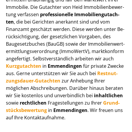
Immobilie. Die Gutachter von Heid Im­mo­bi­li­en­be­wer­
tung verfassen
professionelle Im­mo­bi­li­en­gut­ach­
ten
, die bei Gerichten anerkannt sind und vom
Finanzamt geschätzt werden. Diese werden unter Be­
rück­sich­ti­gung, der gesetzlichen Vorgaben, des
Baugesetzbuches (BauGB) sowie der Im­mo­bi­li­en­wert­
ermitt­lungs­ver­ord­nung (ImmoWertV), marktkonform
angefertigt. Selbst­ver­ständ­lich arbeiten wir auch
Kurzgutachten
in
Emmendingen
für private Zwecke
aus. Gerne unterstützen wir Sie auch bei
Rest­nut­
zungs­dau­er-Gutachten
zur Anhebung Ihrer
möglichen Abschreibungen. Darüber hinaus beraten
wir Sie kostenlos und unverbindlich bei
inhaltlichen
sowie
rechtlichen
Fragestellungen zu Ihrer
Grund­
stücks­be­wer­tung
in
Emmendingen
. Wir freuen uns
auf Ihre Kontaktaufnahme.