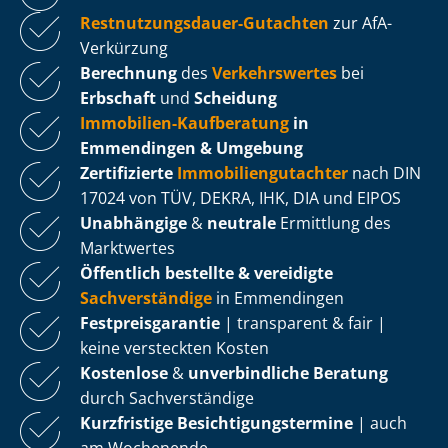
Rest­nut­zungs­dau­er-Gutachten
zur AfA-
Verkürzung
Berechnung
des
Verkehrswertes
bei
Erbschaft
und
Scheidung
Immobilien-Kaufberatung
in
Emmendingen & Umgebung
Zertifizierte
Im­mo­bi­li­en­gut­ach­ter
nach DIN
17024 von TÜV, DEKRA, IHK, DIA und EIPOS
Unabhängige
&
neutrale
Ermittlung des
Marktwertes
Öffentlich bestellte & vereidigte
Sachverständige
in Emmendingen
Fest­preis­ga­ran­tie
| transparent & fair |
keine versteckten Kosten
Kostenlose
&
unverbindliche Beratung
durch Sachverständige
Kurzfristige Be­sich­ti­gungs­ter­mi­ne
| auch
am Wochenende