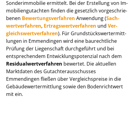
Sonderimmobilie ermittelt. Bei der Erstellung von Im­
mo­bi­li­en­gut­ach­ten finden die gesetzlich vor­ge­schrie­
be­nen
Be­wer­tungs­ver­fah­ren
Anwendung (
Sach­
wert­ver­fah­ren
,
Er­trags­wert­ver­fah­ren
und
Ver­
gleichs­wert­ver­fah­ren
). Für Grund­stücks­wert­ermitt­
lun­gen in Emmendingen wird eine baurechtliche
Prüfung der Liegenschaft durchgeführt und bei
entsprechendem Ent­wick­lungs­po­ten­zi­al nach dem
Re­si­du­al­wert­ver­fah­ren
bewertet. Die aktuellen
Marktdaten des Gut­ach­ter­aus­schus­ses
Emmendingen fließen über Ver­gleichs­prei­se in die
Ge­bäu­de­wert­ermitt­lung sowie den Bodenrichtwert
mit ein.