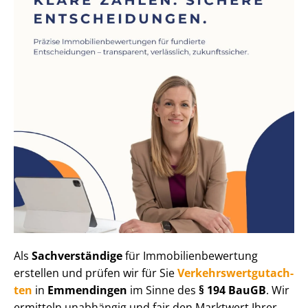
Als
Sachverständige
für Im­mo­bi­li­en­be­wer­tung
erstellen und prüfen wir für Sie
Ver­kehrs­wert­gut­ach­
ten
in
Emmendingen
im Sinne des
§ 194 BauGB
. Wir
ermitteln unabhängig und fair den Marktwert Ihrer