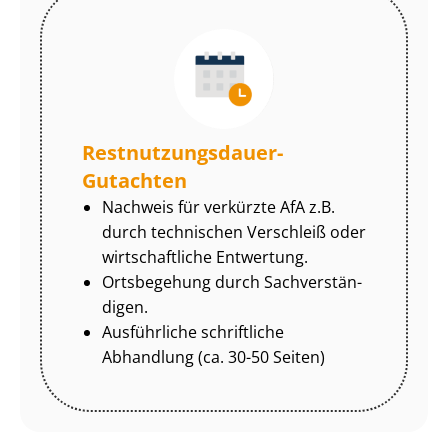
Rest­nut­zungs­dau­er-
Gutachten
Nachweis für verkürzte AfA z.B.
durch technischen Verschleiß oder
wirtschaftliche Entwertung.
Ortsbegehung durch Sach­ver­stän­
di­gen.
Ausführliche schriftliche
Abhandlung (ca. 30-50 Seiten)