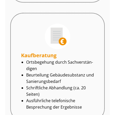
Kaufberatung
Ortsbegehung durch Sach­ver­stän­
di­gen
Beurteilung Gebäudesubstanz und
Sa­nie­rungs­be­darf
Schriftliche Abhandlung (ca. 20
Seiten)
Ausführliche telefonische
Besprechung der Ergebnisse