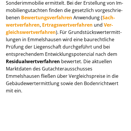
Sonderimmobilie ermittelt. Bei der Erstellung von Im­
mo­bi­li­en­gut­ach­ten finden die gesetzlich vor­ge­schrie­
be­nen
Be­wer­tungs­ver­fah­ren
Anwendung (
Sach­
wert­ver­fah­ren
,
Er­trags­wert­ver­fah­ren
und
Ver­
gleichs­wert­ver­fah­ren
). Für Grund­stücks­wert­ermitt­
lun­gen in Emmelshausen wird eine baurechtliche
Prüfung der Liegenschaft durchgeführt und bei
entsprechendem Ent­wick­lungs­po­ten­zi­al nach dem
Re­si­du­al­wert­ver­fah­ren
bewertet. Die aktuellen
Marktdaten des Gut­ach­ter­aus­schus­ses
Emmelshausen fließen über Ver­gleichs­prei­se in die
Ge­bäu­de­wert­ermitt­lung sowie den Bodenrichtwert
mit ein.