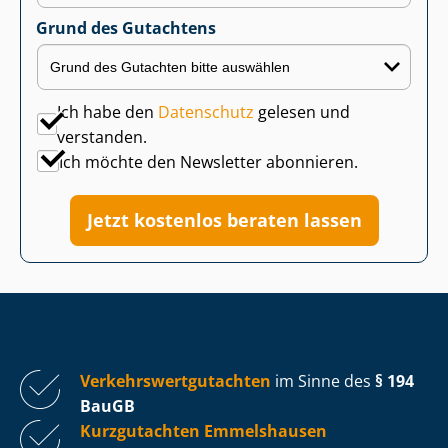
Grund des Gutachtens
Ich habe den
Datenschutz
gelesen und
verstanden.
Ich möchte den Newsletter abonnieren.
Jetzt kostenlos beraten lassen
Ver­kehrs­wert­gut­ach­ten
im Sinne des
§ 194
BauGB
Kurzgutachten Emmelshausen