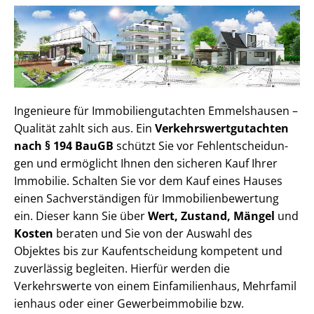
Ingenieure für Im­mo­bi­li­en­gut­ach­ten Emmelshausen –
Qualität zahlt sich aus. Ein
Ver­kehrs­wert­gut­ach­ten
nach § 194 BauGB
schützt Sie vor Fehl­ent­schei­dun­
gen und ermöglicht Ihnen den sicheren Kauf Ihrer
Immobilie. Schalten Sie vor dem Kauf eines Hauses
einen Sach­ver­stän­di­gen für Im­mo­bi­li­en­be­wer­tung
ein. Dieser kann Sie über
Wert, Zustand, Mängel
und
Kosten
beraten und Sie von der Auswahl des
Objektes bis zur Kauf­ent­schei­dung kompetent und
zuverlässig begleiten. Hierfür werden die
Verkehrswerte von einem Einfamilienhaus, Mehr­fa­mi­l
i­en­haus oder einer Ge­wer­be­im­mo­bi­lie bzw.