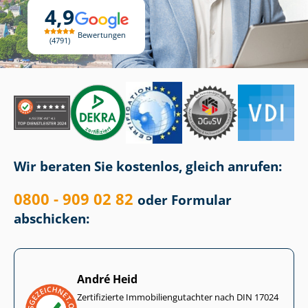
4,9
Bewertungen
4791
Wir beraten Sie kostenlos, gleich anrufen:
0800 - 909 02 82
oder Formular
abschicken:
André Heid
Zertifizierte Im­mo­bi­li­en­gut­ach­ter nach DIN 17024