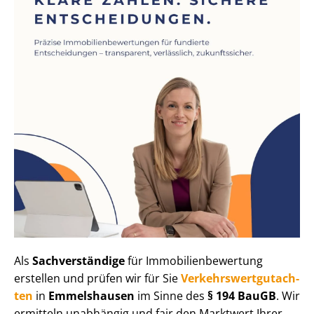
Als
Sachverständige
für Im­mo­bi­li­en­be­wer­tung
erstellen und prüfen wir für Sie
Ver­kehrs­wert­gut­ach­
ten
in
Emmelshausen
im Sinne des
§ 194 BauGB
. Wir
ermitteln unabhängig und fair den Marktwert Ihrer