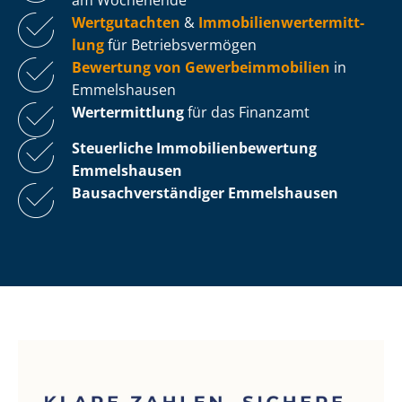
Wertgutachten
&
Im­mo­bi­li­en­wert­ermitt­
lung
für Be­triebs­ver­mö­gen
Bewertung von Ge­wer­be­im­mo­bi­li­en
in
Emmelshausen
Wertermittlung
für das Finanzamt
Steuerliche Im­mo­bi­li­en­be­wer­tung
Emmelshausen
Bau­sach­ver­stän­di­ger Emmelshausen