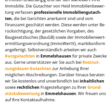
Immobilie. Die Gutachter von Heid Im­mo­bi­li­en­be­wer­
tung verfassen
professionelle Im­mo­bi­li­en­gut­ach­
ten
, die bei Gerichten anerkannt sind und vom
Finanzamt geschätzt werden. Diese werden unter Be­
rück­sich­ti­gung, der gesetzlichen Vorgaben, des
Baugesetzbuches (BauGB) sowie der Im­mo­bi­li­en­wert­
ermitt­lungs­ver­ord­nung (ImmoWertV), marktkonform
angefertigt. Selbst­ver­ständ­lich arbeiten wir auch
Kurzgutachten
in
Emmelshausen
für private Zwecke
aus. Gerne unterstützen wir Sie auch bei
Rest­nut­
zungs­dau­er-Gutachten
zur Anhebung Ihrer
möglichen Abschreibungen. Darüber hinaus beraten
wir Sie kostenlos und unverbindlich bei
inhaltlichen
sowie
rechtlichen
Fragestellungen zu Ihrer
Grund­
stücks­be­wer­tung
in
Emmelshausen
. Wir freuen uns
auf Ihre Kontaktaufnahme.