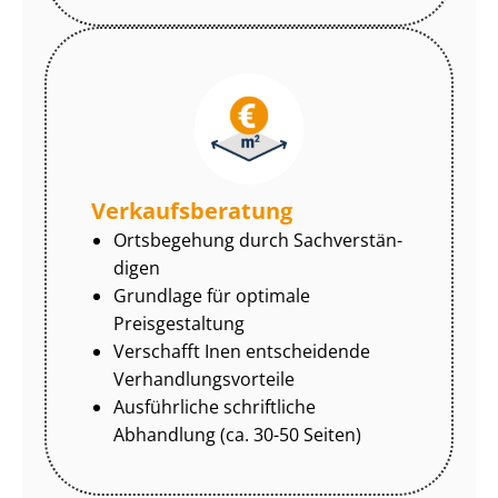
Ver­kaufs­be­ra­tung
Ortsbegehung durch Sach­ver­stän­
di­gen
Grundlage für optimale
Preisgestaltung
Verschafft Inen entscheidende
Ver­hand­lungs­vor­tei­le
Ausführliche schriftliche
Abhandlung (ca. 30-50 Seiten)