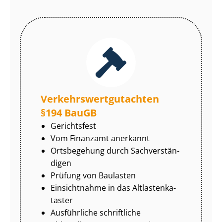
Ver­kehrs­wert­gut­ach­ten
§194 BauGB
Gerichtsfest
Vom Finanzamt anerkannt
Ortsbegehung durch Sach­ver­stän­
di­gen
Prüfung von Baulasten
Einsichtnahme in das Alt­las­ten­ka­
tas­ter
Ausführliche schriftliche