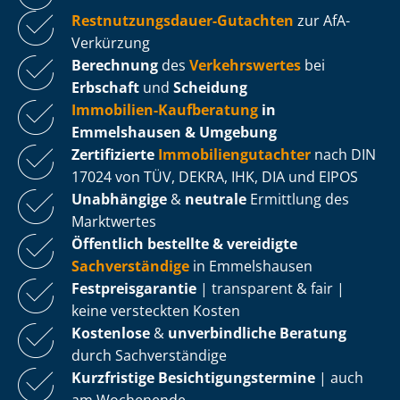
Rest­nut­zungs­dau­er-Gutachten
zur AfA-
Verkürzung
Berechnung
des
Verkehrswertes
bei
Erbschaft
und
Scheidung
Immobilien-Kaufberatung
in
Emmelshausen & Umgebung
Zertifizierte
Im­mo­bi­li­en­gut­ach­ter
nach DIN
17024 von TÜV, DEKRA, IHK, DIA und EIPOS
Unabhängige
&
neutrale
Ermittlung des
Marktwertes
Öffentlich bestellte & vereidigte
Sachverständige
in Emmelshausen
Fest­preis­ga­ran­tie
| transparent & fair |
keine versteckten Kosten
Kostenlose
&
unverbindliche Beratung
durch Sachverständige
Kurzfristige Be­sich­ti­gungs­ter­mi­ne
| auch
am Wochenende