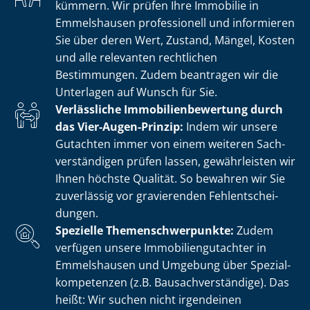
kümmern. Wir prüfen Ihre Immobilie in
Emmelshausen professionell und informieren
Sie über deren Wert, Zustand, Mängel, Kosten
und alle relevanten rechtlichen
Bestimmungen. Zudem beantragen wir die
Unterlagen auf Wunsch für Sie.
Verlässliche Im­mo­bi­li­en­be­wer­tung durch
das Vier-Augen-Prinzip:
Indem wir unsere
Gutachten immer von einem weiteren Sach­
ver­stän­di­gen prüfen lassen, gewährleisten wir
Ihnen höchste Qualität. So bewahren wir Sie
zuverlässig vor gravierenden Fehl­ent­schei­
dun­gen.
Spezielle The­men­schwer­punk­te:
Zudem
verfügen unsere Im­mo­bi­li­en­gut­ach­ter in
Emmelshausen und Umgebung über Spe­zi­al­
kom­pe­ten­zen (z.B. Bau­sach­ver­stän­di­ge). Das
heißt: Wir suchen nicht irgendeinen