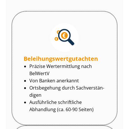
Be­lei­hungs­wert­gut­ach­ten
Präzise Wertermittlung nach
BelWertV
Von Banken anerkannt
Ortsbegehung durch Sach­ver­stän­
di­gen
Ausführliche schriftliche
Abhandlung (ca. 60-90 Seiten)