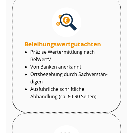
Be­lei­hungs­wert­gut­ach­ten
Präzise Wertermittlung nach
BelWertV
Von Banken anerkannt
Ortsbegehung durch Sach­ver­stän­
di­gen
Ausführliche schriftliche
Abhandlung (ca. 60-90 Seiten)