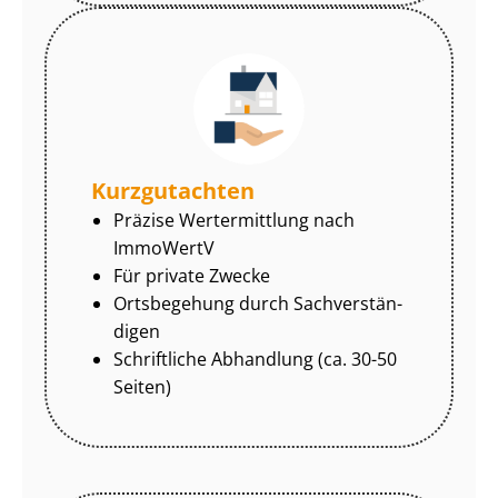
Kurzgutachten
Präzise Wertermittlung nach
ImmoWertV
Für private Zwecke
Ortsbegehung durch Sach­ver­stän­
di­gen
Schriftliche Abhandlung (ca. 30-50
Seiten)