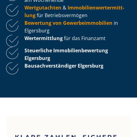
Wertgutachten
&
Im­mo­bi­li­en­wert­ermitt­
lung
für Be­triebs­ver­mö­gen
Bewertung von Ge­wer­be­im­mo­bi­li­en
in
Elgersburg
Wertermittlung
für das Finanzamt
Steuerliche Im­mo­bi­li­en­be­wer­tung
Elgersburg
Bau­sach­ver­stän­di­ger Elgersburg