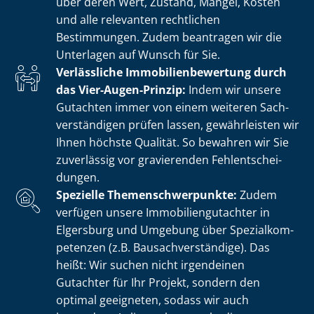
über deren Wert, Zustand, Mängel, Kosten
und alle relevanten rechtlichen
Bestimmungen. Zudem beantragen wir die
Unterlagen auf Wunsch für Sie.
Verlässliche Im­mo­bi­li­en­be­wer­tung durch
das Vier-Augen-Prinzip:
Indem wir unsere
Gutachten immer von einem weiteren Sach­
ver­stän­di­gen prüfen lassen, gewährleisten wir
Ihnen höchste Qualität. So bewahren wir Sie
zuverlässig vor gravierenden Fehl­ent­schei­
dun­gen.
Spezielle The­men­schwer­punk­te:
Zudem
verfügen unsere Im­mo­bi­li­en­gut­ach­ter in
Elgersburg und Umgebung über Spe­zi­al­kom­
pe­ten­zen (z.B. Bau­sach­ver­stän­di­ge). Das
heißt: Wir suchen nicht irgendeinen
Gutachter für Ihr Projekt, sondern den
optimal geeigneten, sodass wir auch