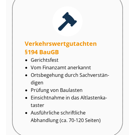
Ver­kehrs­wert­gut­ach­ten
§194 BauGB
Gerichtsfest
Vom Finanzamt anerkannt
Ortsbegehung durch Sach­ver­stän­
di­gen
Prüfung von Baulasten
Einsichtnahme in das Alt­las­ten­ka­
tas­ter
Ausführliche schriftliche
Abhandlung (ca. 70-120 Seiten)