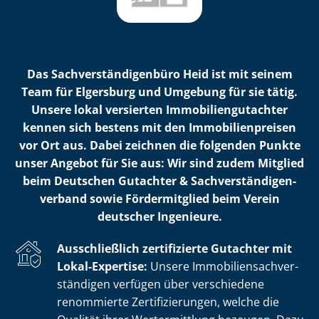
Das Sach­ver­stän­di­gen­bü­ro Heid ist mit seinem
Team für Elgersburg und Umgebung für sie tätig.
Unsere lokal versierten Im­mo­bi­li­en­gut­ach­ter
kennen sich bestens mit den Im­mo­bi­li­en­prei­sen
vor Ort aus. Dabei zeichnen die folgenden Punkte
unser Angebot für Sie aus: Wir sind zudem Mitglied
beim Deutschen Gutachter & Sach­ver­stän­di­gen­
ver­band sowie Fördermitglied beim Verein
deutscher Ingenieure.
Ausschließlich zertifizierte Gutachter mit
Lokal-Expertise:
Unsere Im­mo­bi­li­en­sach­ver­
stän­di­gen verfügen über verschiedene
renommierte Zer­ti­fi­zie­run­gen, welche die