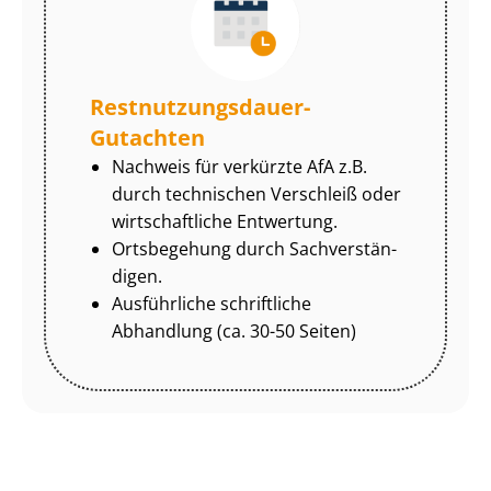
Rest­nut­zungs­dau­er-
Gutachten
Nachweis für verkürzte AfA z.B.
durch technischen Verschleiß oder
wirtschaftliche Entwertung.
Ortsbegehung durch Sach­ver­stän­
di­gen.
Ausführliche schriftliche
Abhandlung (ca. 30-50 Seiten)