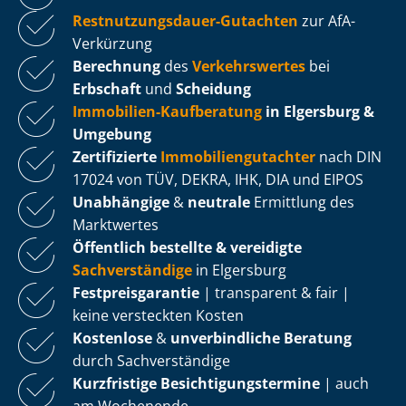
Rest­nut­zungs­dau­er-Gutachten
zur AfA-
Verkürzung
Berechnung
des
Verkehrswertes
bei
Erbschaft
und
Scheidung
Immobilien-Kaufberatung
in Elgersburg &
Umgebung
Zertifizierte
Im­mo­bi­li­en­gut­ach­ter
nach DIN
17024 von TÜV, DEKRA, IHK, DIA und EIPOS
Unabhängige
&
neutrale
Ermittlung des
Marktwertes
Öffentlich bestellte & vereidigte
Sachverständige
in Elgersburg
Fest­preis­ga­ran­tie
| transparent & fair |
keine versteckten Kosten
Kostenlose
&
unverbindliche Beratung
durch Sachverständige
Kurzfristige Be­sich­ti­gungs­ter­mi­ne
| auch
am Wochenende