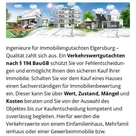
Ingenieure für Im­mo­bi­li­en­gut­ach­ten Elgersburg –
Qualität zahlt sich aus. Ein
Ver­kehrs­wert­gut­ach­ten
nach § 194 BauGB
schützt Sie vor Fehl­ent­schei­dun­
gen und ermöglicht Ihnen den sicheren Kauf Ihrer
Immobilie. Schalten Sie vor dem Kauf eines Hauses
einen Sach­ver­stän­di­gen für Im­mo­bi­li­en­be­wer­tung
ein. Dieser kann Sie über
Wert, Zustand, Mängel
und
Kosten
beraten und Sie von der Auswahl des
Objektes bis zur Kauf­ent­schei­dung kompetent und
zuverlässig begleiten. Hierfür werden die
Verkehrswerte von einem Einfamilienhaus, Mehr­fa­mi­l
i­en­haus oder einer Ge­wer­be­im­mo­bi­lie bzw.