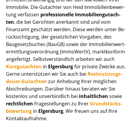
Immobilie. Die Gutachter von Heid Im­mo­bi­li­en­be­wer­
tung verfassen
professionelle Im­mo­bi­li­en­gut­ach­
ten
, die bei Gerichten anerkannt sind und vom
Finanzamt geschätzt werden. Diese werden unter Be­
rück­sich­ti­gung, der gesetzlichen Vorgaben, des
Baugesetzbuches (BauGB) sowie der Im­mo­bi­li­en­wert­
ermitt­lungs­ver­ord­nung (ImmoWertV), marktkonform
angefertigt. Selbst­ver­ständ­lich arbeiten wir auch
Kurzgutachten
in
Elgersburg
für private Zwecke aus.
Gerne unterstützen wir Sie auch bei
Rest­nut­zungs­
dau­er-Gutachten
zur Anhebung Ihrer möglichen
Abschreibungen. Darüber hinaus beraten wir Sie
kostenlos und unverbindlich bei
inhaltlichen
sowie
rechtlichen
Fragestellungen zu Ihrer
Grund­stücks­
be­wer­tung
in
Elgersburg
. Wir freuen uns auf Ihre
Kontaktaufnahme.