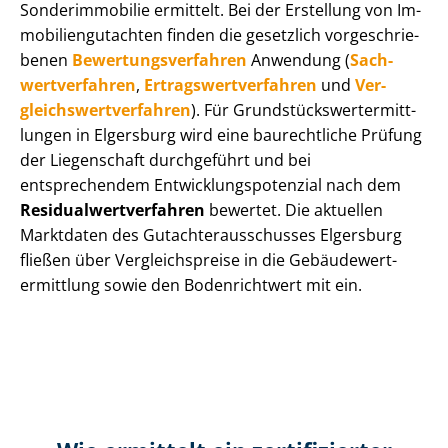
Sonderimmobilie ermittelt. Bei der Erstellung von Im­
mo­bi­li­en­gut­ach­ten finden die gesetzlich vor­ge­schrie­
be­nen
Be­wer­tungs­ver­fah­ren
Anwendung (
Sach­
wert­ver­fah­ren
,
Er­trags­wert­ver­fah­ren
und
Ver­
gleichs­wert­ver­fah­ren
). Für Grund­stücks­wert­ermitt­
lun­gen in Elgersburg wird eine baurechtliche Prüfung
der Liegenschaft durchgeführt und bei
entsprechendem Ent­wick­lungs­po­ten­zi­al nach dem
Re­si­du­al­wert­ver­fah­ren
bewertet. Die aktuellen
Marktdaten des Gut­ach­ter­aus­schus­ses Elgersburg
fließen über Ver­gleichs­prei­se in die Ge­bäu­de­wert­
ermitt­lung sowie den Bodenrichtwert mit ein.