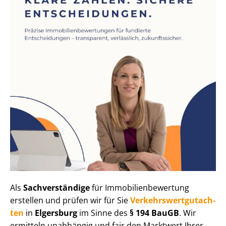
Als
Sachverständige
für Im­mo­bi­li­en­be­wer­tung
erstellen und prüfen wir für Sie
Ver­kehrs­wert­gut­ach­
ten
in
Elgersburg
im Sinne des
§ 194 BauGB
. Wir
ermitteln unabhängig und fair den Marktwert Ihrer