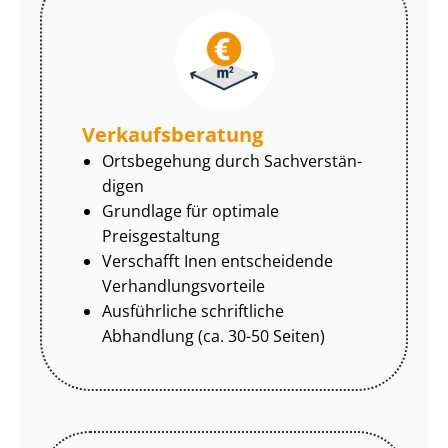
Ver­kaufs­be­ra­tung
Ortsbegehung durch Sach­ver­stän­
di­gen
Grundlage für optimale
Preisgestaltung
Verschafft Inen entscheidende
Ver­hand­lungs­vor­tei­le
Ausführliche schriftliche
Abhandlung (ca. 30-50 Seiten)