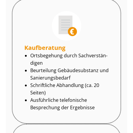
Kaufberatung
Ortsbegehung durch Sach­ver­stän­
di­gen
Beurteilung Gebäudesubstanz und
Sa­nie­rungs­be­darf
Schriftliche Abhandlung (ca. 20
Seiten)
Ausführliche telefonische
Besprechung der Ergebnisse