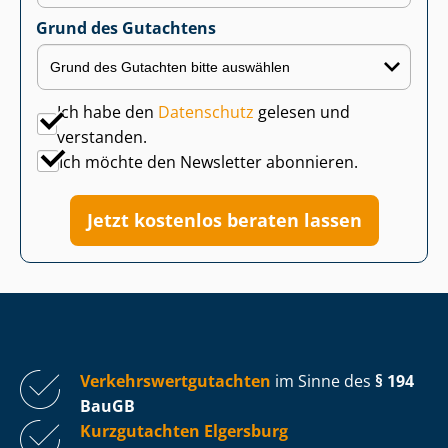
Grund des Gutachtens
Ich habe den
Datenschutz
gelesen und
verstanden.
Ich möchte den Newsletter abonnieren.
Jetzt kostenlos beraten lassen
Ver­kehrs­wert­gut­ach­ten
im Sinne des
§ 194
BauGB
Kurzgutachten Elgersburg