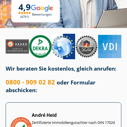
4,9
Bewertungen
4791
Wir beraten Sie kostenlos, gleich anrufen:
0800 - 909 02 82
oder Formular
abschicken:
André Heid
Zertifizierte Im­mo­bi­li­en­gut­ach­ter nach DIN 17024