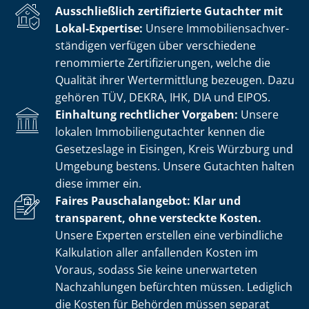
Ausschließlich zertifizierte Gutachter mit
Lokal-Expertise:
Unsere Im­mo­bi­li­en­sach­ver­
stän­di­gen verfügen über verschiedene
renommierte Zer­ti­fi­zie­run­gen, welche die
Qualität ihrer Wertermittlung bezeugen. Dazu
gehören TÜV, DEKRA, IHK, DIA und EIPOS.
Einhaltung rechtlicher Vorgaben:
Unsere
lokalen Im­mo­bi­li­en­gut­ach­ter kennen die
Gesetzeslage in Eisingen, Kreis Würzburg und
Umgebung bestens. Unsere Gutachten halten
diese immer ein.
Faires Pauschalangebot: Klar und
transparent, ohne versteckte Kosten.
Unsere Experten erstellen eine verbindliche
Kalkulation aller anfallenden Kosten im
Voraus, sodass Sie keine unerwarteten
Nachzahlungen befürchten müssen. Lediglich
die Kosten für Behörden müssen separat