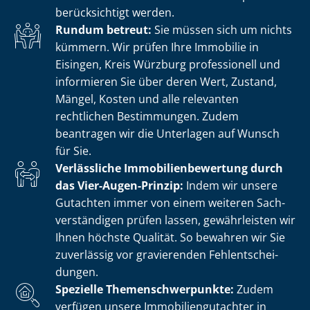
berücksichtigt werden.
Rundum betreut:
Sie müssen sich um nichts
kümmern. Wir prüfen Ihre Immobilie in
Eisingen, Kreis Würzburg professionell und
informieren Sie über deren Wert, Zustand,
Mängel, Kosten und alle relevanten
rechtlichen Bestimmungen. Zudem
beantragen wir die Unterlagen auf Wunsch
für Sie.
Verlässliche Im­mo­bi­li­en­be­wer­tung durch
das Vier-Augen-Prinzip:
Indem wir unsere
Gutachten immer von einem weiteren Sach­
ver­stän­di­gen prüfen lassen, gewährleisten wir
Ihnen höchste Qualität. So bewahren wir Sie
zuverlässig vor gravierenden Fehl­ent­schei­
dun­gen.
Spezielle The­men­schwer­punk­te:
Zudem
verfügen unsere Im­mo­bi­li­en­gut­ach­ter in