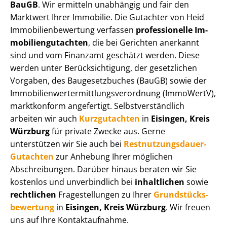
BauGB
. Wir ermitteln unabhängig und fair den
Marktwert Ihrer Immobilie. Die Gutachter von Heid
Im­mo­bi­li­en­be­wer­tung verfassen
professionelle Im­
mo­bi­li­en­gut­ach­ten
, die bei Gerichten anerkannt
sind und vom Finanzamt geschätzt werden. Diese
werden unter Be­rück­sich­ti­gung, der gesetzlichen
Vorgaben, des Baugesetzbuches (BauGB) sowie der
Im­mo­bi­li­en­wert­ermitt­lungs­ver­ord­nung (ImmoWertV),
marktkonform angefertigt. Selbst­ver­ständ­lich
arbeiten wir auch
Kurzgutachten
in
Eisingen, Kreis
Würzburg
für private Zwecke aus. Gerne
unterstützen wir Sie auch bei
Rest­nut­zungs­dau­er-
Gutachten
zur Anhebung Ihrer möglichen
Abschreibungen. Darüber hinaus beraten wir Sie
kostenlos und unverbindlich bei
inhaltlichen
sowie
rechtlichen
Fragestellungen zu Ihrer
Grund­stücks­
be­wer­tung
in
Eisingen, Kreis Würzburg
. Wir freuen
uns auf Ihre Kontaktaufnahme.