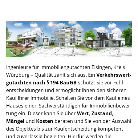
Ingenieure für Im­mo­bi­li­en­gut­ach­ten Eisingen, Kreis
Würzburg – Qualität zahlt sich aus. Ein
Ver­kehrs­wert­
gut­ach­ten nach § 194 BauGB
schützt Sie vor Fehl­
ent­schei­dun­gen und ermöglicht Ihnen den sicheren
Kauf Ihrer Immobilie. Schalten Sie vor dem Kauf eines
Hauses einen Sach­ver­stän­di­gen für Im­mo­bi­li­en­be­wer­
tung ein. Dieser kann Sie über
Wert, Zustand,
Mängel
und
Kosten
beraten und Sie von der Auswahl
des Objektes bis zur Kauf­ent­schei­dung kompetent
und zuverlässig begleiten. Hierfür werden die