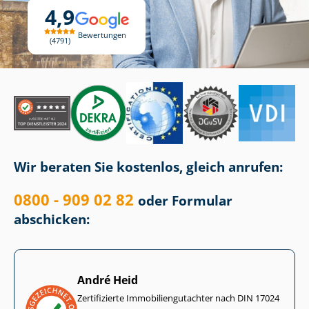
4,9
Bewertungen
4791
Wir beraten Sie kostenlos, gleich anrufen:
0800 - 909 02 82
oder Formular
abschicken:
André Heid
Zertifizierte Im­mo­bi­li­en­gut­ach­ter nach DIN 17024