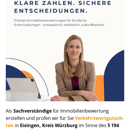
Als
Sachverständige
für Im­mo­bi­li­en­be­wer­tung
erstellen und prüfen wir für Sie
Ver­kehrs­wert­gut­ach­
ten
in
Eisingen, Kreis Würzburg
im Sinne des
§ 194