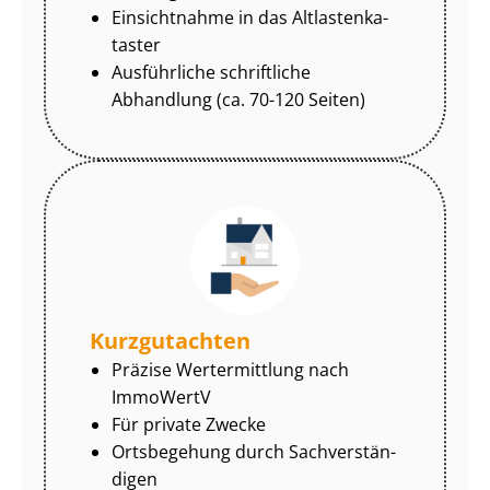
Einsichtnahme in das Alt­las­ten­ka­
tas­ter
Ausführliche schriftliche
Abhandlung (ca. 70-120 Seiten)
Kurzgutachten
Präzise Wertermittlung nach
ImmoWertV
Für private Zwecke
Ortsbegehung durch Sach­ver­stän­
di­gen