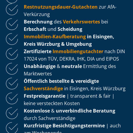
Rest­nut­zungs­dau­er-Gutachten
zur AfA-
Verkürzung
Berechnung
des
Verkehrswertes
bei
Erbschaft
und
Scheidung
Immobilien-Kaufberatung
in Eisingen,
Kreis Würzburg & Umgebung
Zertifizierte
Im­mo­bi­li­en­gut­ach­ter
nach DIN
17024 von TÜV, DEKRA, IHK, DIA und EIPOS
Unabhängige
&
neutrale
Ermittlung des
Marktwertes
Öffentlich bestellte & vereidigte
Sachverständige
in Eisingen, Kreis Würzburg
Fest­preis­ga­ran­tie
| transparent & fair |
keine versteckten Kosten
Kostenlose
&
unverbindliche Beratung
durch Sachverständige
Kurzfristige Be­sich­ti­gungs­ter­mi­ne
| auch
am Wochenende