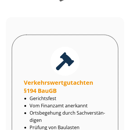
Ver­kehrs­wert­gut­ach­ten
§194 BauGB
Gerichtsfest
Vom Finanzamt anerkannt
Ortsbegehung durch Sach­ver­stän­
di­gen
Prüfung von Baulasten