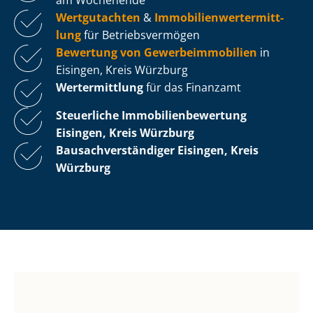
Wertgutachten
&
Im­mo­bi­li­en­wert­ermitt­
lung
für Be­triebs­ver­mö­gen
Bewertung von Ge­wer­be­im­mo­bi­li­en
in
Eisingen, Kreis Würzburg
Wertermittlung
für das Finanzamt
Steuerliche Im­mo­bi­li­en­be­wer­tung
Eisingen, Kreis Würzburg
Bau­sach­ver­stän­di­ger Eisingen, Kreis
Würzburg