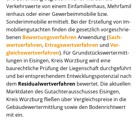
Verkehrswerte von einem Einfamilienhaus, Mehr­fa­mi­l
i­en­haus oder einer Ge­wer­be­im­mo­bi­lie bzw.
Sonderimmobilie ermittelt. Bei der Erstellung von Im­
mo­bi­li­en­gut­ach­ten finden die gesetzlich vor­ge­schrie­
be­nen
Be­wer­tungs­ver­fah­ren
Anwendung (
Sach­
wert­ver­fah­ren
,
Er­trags­wert­ver­fah­ren
und
Ver­
gleichs­wert­ver­fah­ren
). Für Grund­stücks­wert­ermitt­
lun­gen in Eisingen, Kreis Würzburg wird eine
baurechtliche Prüfung der Liegenschaft durchgeführt
und bei entsprechendem Ent­wick­lungs­po­ten­zi­al nach
dem
Re­si­du­al­wert­ver­fah­ren
bewertet. Die aktuellen
Marktdaten des Gut­ach­ter­aus­schus­ses Eisingen,
Kreis Würzburg fließen über Ver­gleichs­prei­se in die
Ge­bäu­de­wert­ermitt­lung sowie den Bodenrichtwert
mit ein.