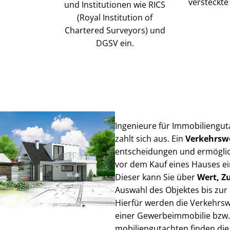
versteckte
und Institutionen wie RICS
(Royal Institution of
Chartered Surveyors) und
DGSV ein.
Ingenieure für Im­mo­bi­li­en­
zahlt sich aus. Ein
Ver­kehrs­w
ent­schei­dun­gen und ermögli
vor dem Kauf eines Hauses einen
Dieser kann Sie über
Wert, Z
Auswahl des Objektes bis zur 
Hierfür werden die Verkehrswe
einer Ge­wer­be­im­mo­bi­lie b
mo­bi­li­en­gut­ach­ten finden di