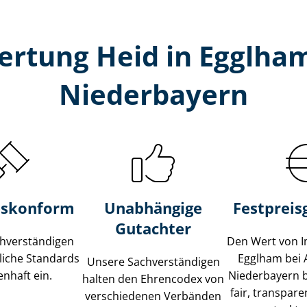
ertung Heid in Egglham
Niederbayern
s­konform
Unabhängige
Festpreis​
Gutachter
­ver­stän­di­gen
Den Wert von I
liche Standards
Egglham bei 
Unsere Sach­ver­stän­di­gen
nhaft ein.
Niederbayern 
halten den Ehrencodex von
fair, transpar
verschiedenen Verbänden