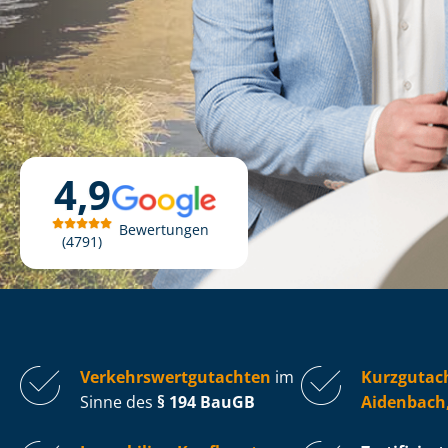
4,9
Bewertungen
4791
Ver­kehrs­wert­gut­ach­ten
im
Kurzgutac
Sinne des
§ 194 BauGB
Aidenbach