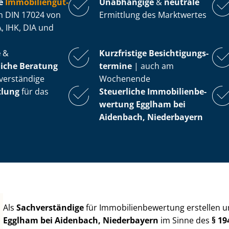
e
Im­mo­bi­li­en­gut­
Unabhängige
&
neutrale
 DIN 17024 von
Ermittlung des Marktwertes
, IHK, DIA und
e
&
Kurzfristige Be­sich­ti­gungs­
iche Beratung
ter­mi­ne
| auch am
verständige
Wochenende
tlung
für das
Steuerliche Im­mo­bi­li­en­be­
wer­tung
Egglham bei
Aidenbach, Niederbayern
Als
Sachverständige
für Im­mo­bi­li­en­be­wer­tung erstellen
Egglham bei Aidenbach, Niederbayern
im Sinne des
§ 1