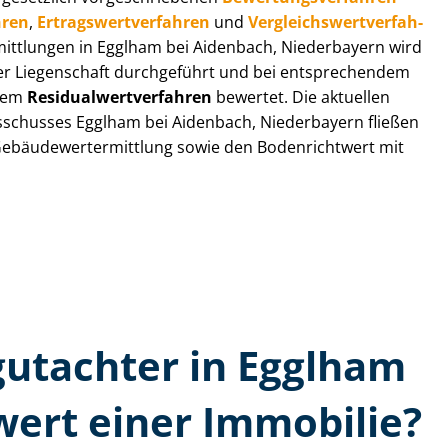
­ren
,
Er­trags­wert­ver­fah­ren
und
Ver­gleichs­wert­ver­fah­
rmitt­lun­gen in Egglham bei Aidenbach, Niederbayern wird
der Liegenschaft durchgeführt und bei entsprechendem
 dem
Re­si­du­al­wert­ver­fah­ren
bewertet. Die aktuellen
s­schus­ses Egglham bei Aidenbach, Niederbayern fließen
 Ge­bäu­de­wert­ermitt­lung sowie den Bodenrichtwert mit
­gutachter in Egglham
ert einer Immobilie?