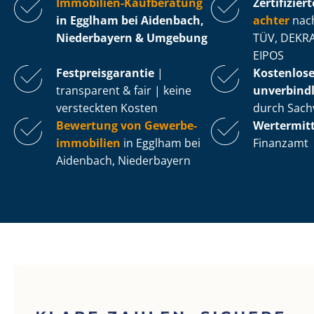
Immobilien-Kaufberatung
Zertifiziert
in Egglham bei Aidenbach,
ach­ter
nach
Niederbayern & Umgebung
TÜV, DEKRA
EIPOS
Fest­preis­ga­ran­tie
|
Kostenlos
transparent & fair | keine
unverbindl
versteckten Kosten
durch Sach
Bewertung von Ge­wer­be­
Wertermit
im­mo­bi­li­en
in Egglham bei
Finanzamt
Aidenbach, Niederbayern