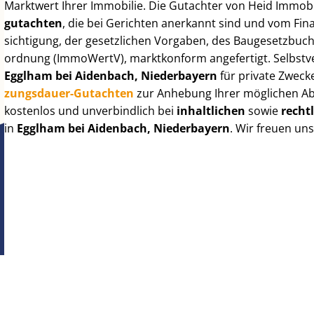
Marktwert Ihrer Immobilie. Die Gutachter von Heid Im­mo­bi­
gut­ach­ten
, die bei Gerichten anerkannt sind und vom Fi
sich­ti­gung, der gesetzlichen Vorgaben, des Baugesetzbuches
ord­nung (ImmoWertV), marktkonform angefertigt. Selbst­ve
Egglham bei Aidenbach, Niederbayern
für private Zweck
zungs­dau­er-Gutachten
zur Anhebung Ihrer möglichen Ab
kostenlos und unverbindlich bei
inhaltlichen
sowie
recht
in
Egglham bei Aidenbach, Niederbayern
. Wir freuen un