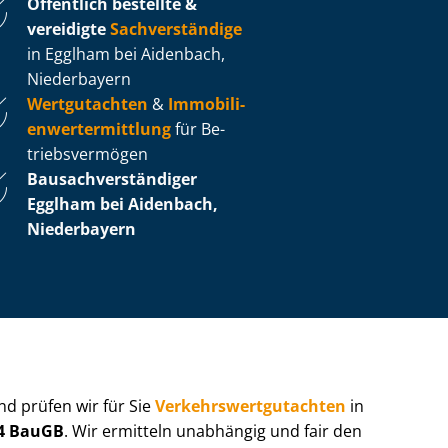
Öffentlich bestellte &
vereidigte
Sachverständige
in Egglham bei Aidenbach,
Niederbayern
Wertgutachten
&
Im­mo­bi­li­
en­wert­ermitt­lung
für Be­
triebs­ver­mö­gen
Bau­sach­ver­stän­di­ger
Egglham bei Aidenbach,
Niederbayern
 und prüfen wir für Sie
Ver­kehrs­wert­gut­ach­ten
in
94 BauGB
. Wir ermitteln unabhängig und fair den