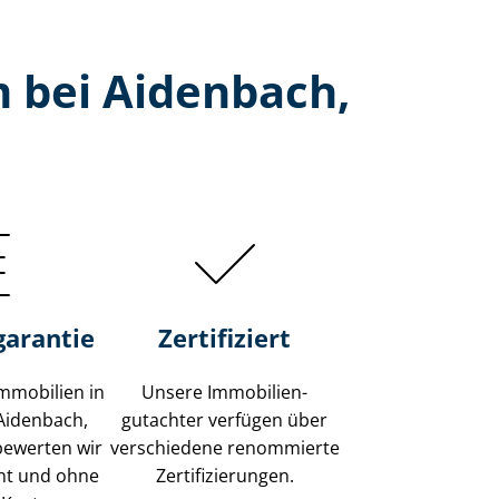
 bei Aidenbach,
garantie
Zertifiziert
mmobilien in
Unsere Immobilien­
Aidenbach,
gutachter verfügen über
bewerten wir
verschiedene renommierte
ent und ohne
Zer­ti­fi­zie­run­gen.