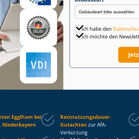
Ich habe den
Datenschu
Ich möchte den Newslet
Jet
hten Egglham bei
Rest­nut­zungs­dau­er-
, Niederbayern
Gutachten
zur AfA-
Verkürzung