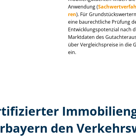
Anwendung (
Sach­wert­ver­fah
ren
). Für Grund­stücks­wert­e
eine baurechtliche Prüfung 
Ent­wick­lungs­po­ten­zi­al nach
Marktdaten des Gut­ach­ter­au
über Ver­gleichs­prei­se in die
ein.
rtifizierter Immobilien
erbayern den Verkehrsw