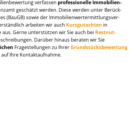
li­en­be­wer­tung verfassen
professionelle Im­mo­bi­li­en­
nanzamt geschätzt werden. Diese werden unter Be­rück­
 (BauGB) sowie der Im­mo­bi­li­en­wert­ermitt­lungs­ver­
r­ständ­lich arbeiten wir auch
Kurzgutachten
in
e aus. Gerne unterstützen wir Sie auch bei
Rest­nut­
schreibungen. Darüber hinaus beraten wir Sie
lichen
Fragestellungen zu Ihrer
Grund­stücks­be­wer­tung
s auf Ihre Kontaktaufnahme.