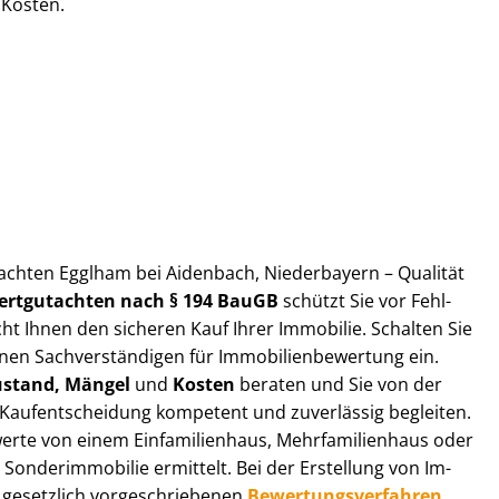
 Kosten.
gut­ach­ten Egglham bei Aidenbach, Niederbayern – Qualität
ert­gut­ach­ten nach § 194 BauGB
schützt Sie vor Fehl­
cht Ihnen den sicheren Kauf Ihrer Immobilie. Schalten Sie
 Sach­ver­stän­di­gen für Im­mo­bi­li­en­be­wer­tung ein.
ustand, Mängel
und
Kosten
beraten und Sie von der
Kauf­ent­schei­dung kompetent und zuverlässig begleiten.
rte von einem Einfamilienhaus, Mehr­fa­mi­li­en­haus oder
zw. Sonderimmobilie ermittelt. Bei der Erstellung von Im­
e gesetzlich vor­ge­schrie­be­nen
Be­wer­tungs­ver­fah­ren