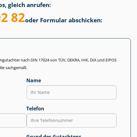
s, gleich anrufen:
02 82
oder Formular abschicken:
li­en­gut­ach­ter nach DIN 17024 von TÜV, DEKRA, IHK, DIA und EIPOS
lie sachgemäß.
Name
Telefon
Grund des Gutachtens