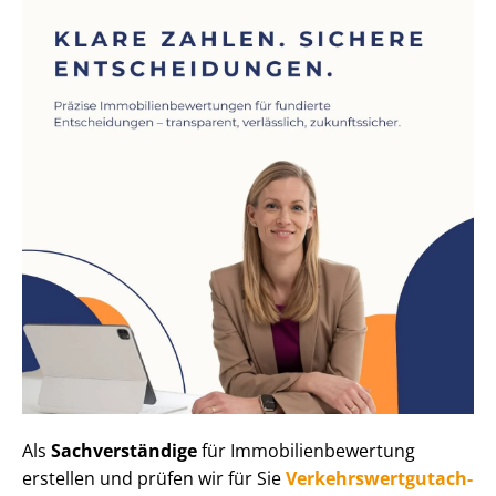
Als
Sachverständige
für Im­mo­bi­li­en­be­wer­tung
erstellen und prüfen wir für Sie
Ver­kehrs­wert­gut­ach­