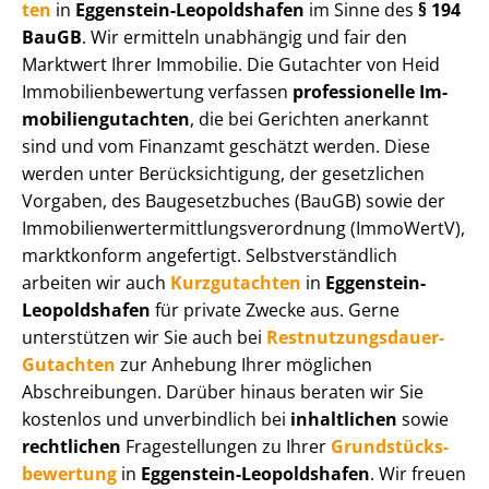
ten
in
Eggenstein-Leopoldshafen
im Sinne des
§ 194
BauGB
. Wir ermitteln unabhängig und fair den
Marktwert Ihrer Immobilie. Die Gutachter von Heid
Im­mo­bi­li­en­be­wer­tung verfassen
professionelle Im­
mo­bi­li­en­gut­ach­ten
, die bei Gerichten anerkannt
sind und vom Finanzamt geschätzt werden. Diese
werden unter Be­rück­sich­ti­gung, der gesetzlichen
Vorgaben, des Baugesetzbuches (BauGB) sowie der
Im­mo­bi­li­en­wert­ermitt­lungs­ver­ord­nung (ImmoWertV),
marktkonform angefertigt. Selbst­ver­ständ­lich
arbeiten wir auch
Kurzgutachten
in
Eggenstein-
Leopoldshafen
für private Zwecke aus. Gerne
unterstützen wir Sie auch bei
Rest­nut­zungs­dau­er-
Gutachten
zur Anhebung Ihrer möglichen
Abschreibungen. Darüber hinaus beraten wir Sie
kostenlos und unverbindlich bei
inhaltlichen
sowie
rechtlichen
Fragestellungen zu Ihrer
Grund­stücks­
be­wer­tung
in
Eggenstein-Leopoldshafen
. Wir freuen