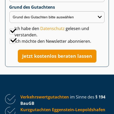
Grund des Gutachtens
Ich habe den
Datenschutz
gelesen und
verstanden.
Ich möchte den Newsletter abonnieren.
Jetzt kostenlos beraten lassen
Ver­kehrs­wert­gut­ach­ten
im Sinne des
§ 194
BauGB
Kurzgutachten Eggenstein-Leopoldshafen