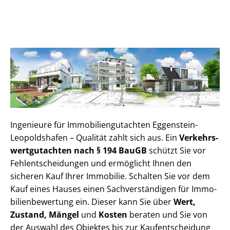
Ingenieure für Im­mo­bi­li­en­gut­ach­ten Eggenstein-
Leopoldshafen – Qualität zahlt sich aus. Ein
Ver­kehrs­
wert­gut­ach­ten nach § 194 BauGB
schützt Sie vor
Fehl­ent­schei­dun­gen und ermöglicht Ihnen den
sicheren Kauf Ihrer Immobilie. Schalten Sie vor dem
Kauf eines Hauses einen Sach­ver­stän­di­gen für Im­mo­
bi­li­en­be­wer­tung ein. Dieser kann Sie über
Wert,
Zustand, Mängel
und
Kosten
beraten und Sie von
der Auswahl des Objektes bis zur Kauf­ent­schei­dung