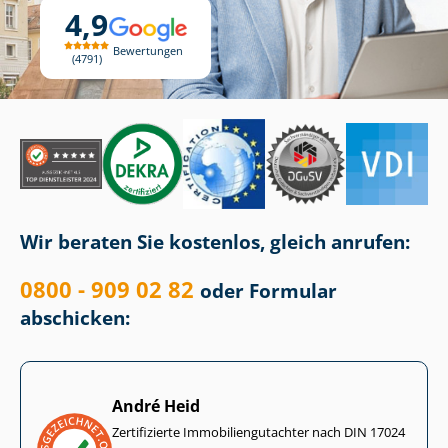
4,9
Bewertungen
4791
Wir beraten Sie kostenlos, gleich anrufen:
0800 - 909 02 82
oder Formular
abschicken:
André Heid
Zertifizierte Im­mo­bi­li­en­gut­ach­ter nach DIN 17024