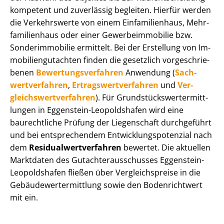
kompetent und zuverlässig begleiten. Hierfür werden
die Verkehrswerte von einem Einfamilienhaus, Mehr­
fa­mi­li­en­haus oder einer Ge­wer­be­im­mo­bi­lie bzw.
Sonderimmobilie ermittelt. Bei der Erstellung von Im­
mo­bi­li­en­gut­ach­ten finden die gesetzlich vor­ge­schrie­
be­nen
Be­wer­tungs­ver­fah­ren
Anwendung (
Sach­
wert­ver­fah­ren
,
Er­trags­wert­ver­fah­ren
und
Ver­
gleichs­wert­ver­fah­ren
). Für Grund­stücks­wert­ermitt­
lun­gen in Eggenstein-Leopoldshafen wird eine
baurechtliche Prüfung der Liegenschaft durchgeführt
und bei entsprechendem Ent­wick­lungs­po­ten­zi­al nach
dem
Re­si­du­al­wert­ver­fah­ren
bewertet. Die aktuellen
Marktdaten des Gut­ach­ter­aus­schus­ses Eggenstein-
Leopoldshafen fließen über Ver­gleichs­prei­se in die
Ge­bäu­de­wert­ermitt­lung sowie den Bodenrichtwert
mit ein.