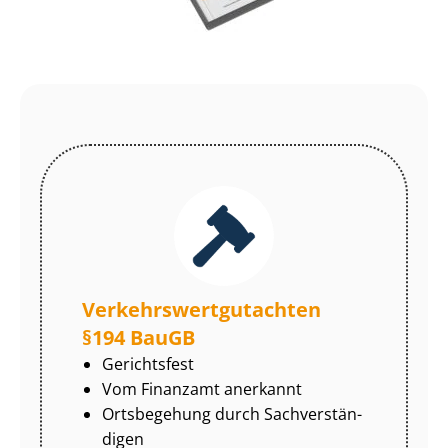
Ver­kehrs­wert­gut­ach­ten
§194 BauGB
Gerichtsfest
Vom Finanzamt anerkannt
Ortsbegehung durch Sach­ver­stän­
di­gen