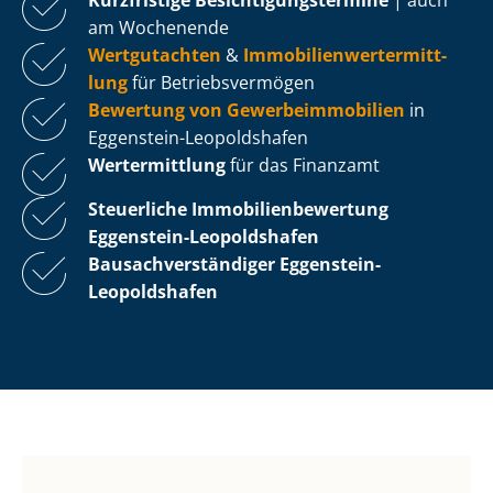
am Wochenende
Wertgutachten
&
Im­mo­bi­li­en­wert­ermitt­
lung
für Be­triebs­ver­mö­gen
Bewertung von Ge­wer­be­im­mo­bi­li­en
in
Eggenstein-Leopoldshafen
Wertermittlung
für das Finanzamt
Steuerliche Im­mo­bi­li­en­be­wer­tung
Eggenstein-Leopoldshafen
Bau­sach­ver­stän­di­ger Eggenstein-
Leopoldshafen