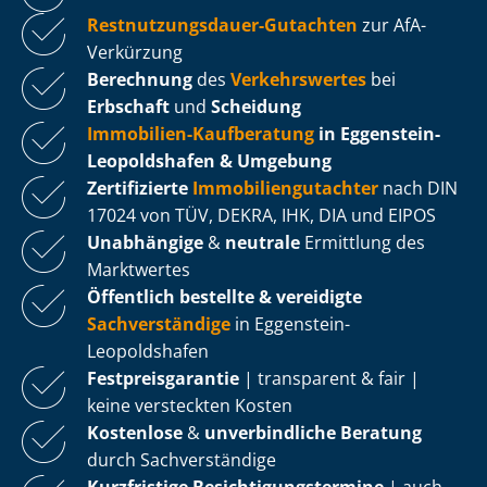
Rest­nut­zungs­dau­er-Gutachten
zur AfA-
Verkürzung
Berechnung
des
Verkehrswertes
bei
Erbschaft
und
Scheidung
Immobilien-Kaufberatung
in Eggenstein-
Leopoldshafen & Umgebung
Zertifizierte
Im­mo­bi­li­en­gut­ach­ter
nach DIN
17024 von TÜV, DEKRA, IHK, DIA und EIPOS
Unabhängige
&
neutrale
Ermittlung des
Marktwertes
Öffentlich bestellte & vereidigte
Sachverständige
in Eggenstein-
Leopoldshafen
Fest­preis­ga­ran­tie
| transparent & fair |
keine versteckten Kosten
Kostenlose
&
unverbindliche Beratung
durch Sachverständige
Kurzfristige Be­sich­ti­gungs­ter­mi­ne
| auch