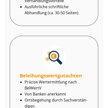
Ver­hand­lungs­vor­tei­le
Ausführliche schriftliche
Abhandlung (ca. 30-50 Seiten)
Be­lei­hungs­wert­gut­ach­ten
Präzise Wertermittlung nach
BelWertV
Von Banken anerkannt
Ortsbegehung durch Sach­ver­stän­
di­gen