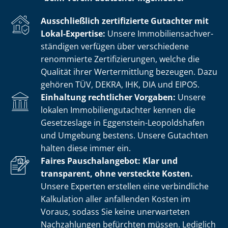
Ausschließlich zertifizierte Gutachter mit
Lokal-Expertise:
Unsere Im­mo­bi­li­en­sach­ver­
stän­di­gen verfügen über verschiedene
renommierte Zer­ti­fi­zie­run­gen, welche die
Qualität ihrer Wertermittlung bezeugen. Dazu
gehören TÜV, DEKRA, IHK, DIA und EIPOS.
Einhaltung rechtlicher Vorgaben:
Unsere
lokalen Im­mo­bi­li­en­gut­ach­ter kennen die
Gesetzeslage in Eggenstein-Leopoldshafen
und Umgebung bestens. Unsere Gutachten
halten diese immer ein.
Faires Pauschalangebot: Klar und
transparent, ohne versteckte Kosten.
Unsere Experten erstellen eine verbindliche
Kalkulation aller anfallenden Kosten im
Voraus, sodass Sie keine unerwarteten
Nachzahlungen befürchten müssen. Lediglich