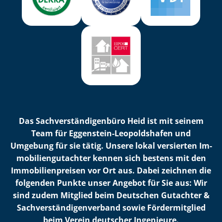
Das Sach­ver­stän­di­gen­bü­ro Heid ist mit seinem
Team für Eggenstein-Leopoldshafen und
Umgebung für sie tätig. Unsere lokal versierten Im­
mo­bi­li­en­gut­ach­ter kennen sich bestens mit den
Im­mo­bi­li­en­prei­sen vor Ort aus. Dabei zeichnen die
folgenden Punkte unser Angebot für Sie aus: Wir
sind zudem Mitglied beim Deutschen Gutachter &
Sach­ver­stän­di­gen­ver­band sowie Fördermitglied
beim Verein deutscher Ingenieure.