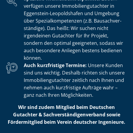
verfügen unsere Im­mo­bi­li­en­gut­ach­ter in
Eggenstein-Leopoldshafen und Umgebung
über Spe­zi­al­kom­pe­ten­zen (z.B. Bau­sach­ver­
stän­di­ge). Das heißt: Wir suchen nicht
irgendeinen Gutachter für Ihr Projekt,
sondern den optimal geeigneten, sodass wir
auch besondere Anliegen bestens bedienen
können.
Auch kurzfristige Termine:
Unsere Kunden
sind uns wichtig. Deshalb richten sich unsere
Im­mo­bi­li­en­gut­ach­ter zeitlich nach Ihnen und
nehmen auch kurzfristige Aufträge wahr –
ganz nach Ihren Möglichkeiten.
Wir sind zudem Mitglied beim Deutschen
Gutachter & Sach­ver­stän­di­gen­ver­band sowie
Fördermitglied beim Verein deutscher Ingenieure.