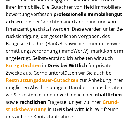
Ihrer Immobilie. Die Gutachter von Heid Im­mo­bi­li­en­
be­wer­tung verfassen
professionelle Im­mo­bi­li­en­gut­
ach­ten
, die bei Gerichten anerkannt sind und vom
Finanzamt geschätzt werden. Diese werden unter Be­
rück­sich­ti­gung, der gesetzlichen Vorgaben, des
Baugesetzbuches (BauGB) sowie der Im­mo­bi­li­en­wert­
ermitt­lungs­ver­ord­nung (ImmoWertV), marktkonform
angefertigt. Selbst­ver­ständ­lich arbeiten wir auch
Kurzgutachten
in
Dreis bei Wittlich
für private
Zwecke aus. Gerne unterstützen wir Sie auch bei
Rest­nut­zungs­dau­er-Gutachten
zur Anhebung Ihrer
möglichen Abschreibungen. Darüber hinaus beraten
wir Sie kostenlos und unverbindlich bei
inhaltlichen
sowie
rechtlichen
Fragestellungen zu Ihrer
Grund­
stücks­be­wer­tung
in
Dreis bei Wittlich
. Wir freuen
uns auf Ihre Kontaktaufnahme.