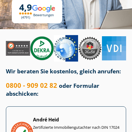
4,9
Bewertungen
4791
Wir beraten Sie kostenlos, gleich anrufen:
0800 - 909 02 82
oder Formular
abschicken:
André Heid
Zertifizierte Im­mo­bi­li­en­gut­ach­ter nach DIN 17024