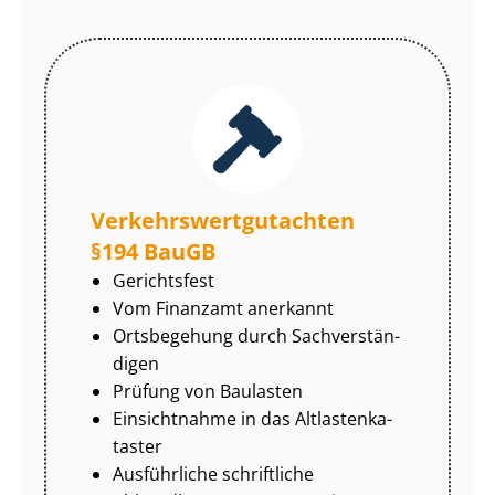
Ver­kehrs­wert­gut­ach­ten
§194 BauGB
Gerichtsfest
Vom Finanzamt anerkannt
Ortsbegehung durch Sach­ver­stän­
di­gen
Prüfung von Baulasten
Einsichtnahme in das Alt­las­ten­ka­
tas­ter
Ausführliche schriftliche