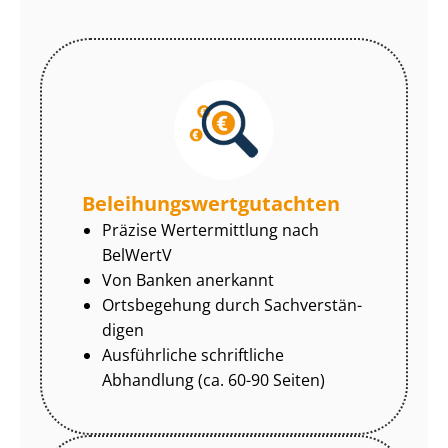
Be­lei­hungs­wert­gut­ach­ten
Präzise Wertermittlung nach
BelWertV
Von Banken anerkannt
Ortsbegehung durch Sach­ver­stän­
di­gen
Ausführliche schriftliche
Abhandlung (ca. 60-90 Seiten)