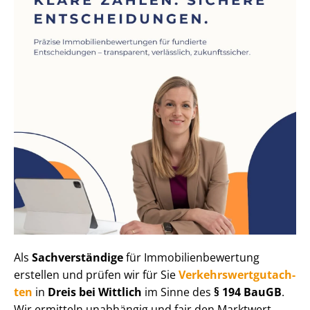
Als
Sachverständige
für Im­mo­bi­li­en­be­wer­tung
erstellen und prüfen wir für Sie
Ver­kehrs­wert­gut­ach­
ten
in
Dreis bei Wittlich
im Sinne des
§ 194 BauGB
.
Wir ermitteln unabhängig und fair den Marktwert