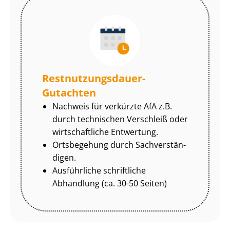
Rest­nut­zungs­dau­er-
Gutachten
Nachweis für verkürzte AfA z.B.
durch technischen Verschleiß oder
wirtschaftliche Entwertung.
Ortsbegehung durch Sach­ver­stän­
di­gen.
Ausführliche schriftliche
Abhandlung (ca. 30-50 Seiten)