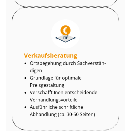
Ver­kaufs­be­ra­tung
Ortsbegehung durch Sach­ver­stän­
di­gen
Grundlage für optimale
Preisgestaltung
Verschafft Inen entscheidende
Ver­hand­lungs­vor­tei­le
Ausführliche schriftliche
Abhandlung (ca. 30-50 Seiten)