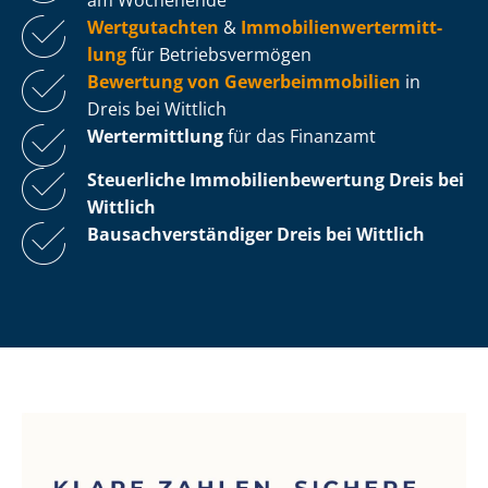
Wertgutachten
&
Im­mo­bi­li­en­wert­ermitt­
lung
für Be­triebs­ver­mö­gen
Bewertung von Ge­wer­be­im­mo­bi­li­en
in
Dreis bei Wittlich
Wertermittlung
für das Finanzamt
Steuerliche Im­mo­bi­li­en­be­wer­tung
Dreis bei
Wittlich
Bau­sach­ver­stän­di­ger Dreis bei Wittlich