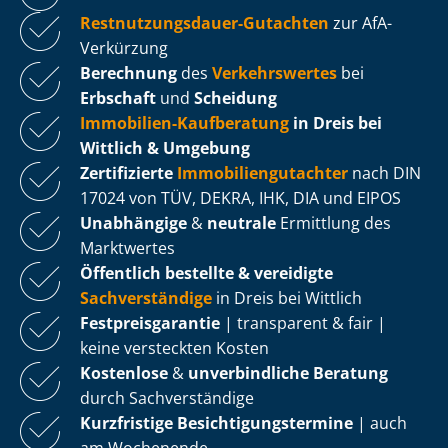
Rest­nut­zungs­dau­er-Gutachten
zur AfA-
Verkürzung
Berechnung
des
Verkehrswertes
bei
Erbschaft
und
Scheidung
Immobilien-Kaufberatung
in Dreis bei
Wittlich & Umgebung
Zertifizierte
Im­mo­bi­li­en­gut­ach­ter
nach DIN
17024 von TÜV, DEKRA, IHK, DIA und EIPOS
Unabhängige
&
neutrale
Ermittlung des
Marktwertes
Öffentlich bestellte & vereidigte
Sachverständige
in Dreis bei Wittlich
Fest­preis­ga­ran­tie
| transparent & fair |
keine versteckten Kosten
Kostenlose
&
unverbindliche Beratung
durch Sachverständige
Kurzfristige Be­sich­ti­gungs­ter­mi­ne
| auch
am Wochenende