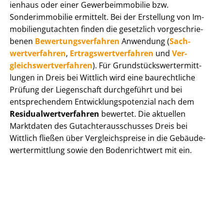
i­en­haus oder einer Ge­wer­be­im­mo­bi­lie bzw.
Sonderimmobilie ermittelt. Bei der Erstellung von Im­
mo­bi­li­en­gut­ach­ten finden die gesetzlich vor­ge­schrie­
be­nen
Be­wer­tungs­ver­fah­ren
Anwendung (
Sach­
wert­ver­fah­ren
,
Er­trags­wert­ver­fah­ren
und
Ver­
gleichs­wert­ver­fah­ren
). Für Grund­stücks­wert­ermitt­
lun­gen in Dreis bei Wittlich wird eine baurechtliche
Prüfung der Liegenschaft durchgeführt und bei
entsprechendem Ent­wick­lungs­po­ten­zi­al nach dem
Re­si­du­al­wert­ver­fah­ren
bewertet. Die aktuellen
Marktdaten des Gut­ach­ter­aus­schus­ses Dreis bei
Wittlich fließen über Ver­gleichs­prei­se in die Ge­bäu­de­
wert­ermitt­lung sowie den Bodenrichtwert mit ein.