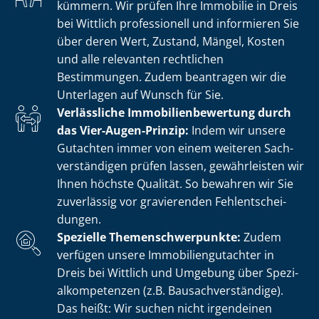
kümmern. Wir prüfen Ihre Immobilie in Dreis
bei Wittlich professionell und informieren Sie
über deren Wert, Zustand, Mängel, Kosten
und alle relevanten rechtlichen
Bestimmungen. Zudem beantragen wir die
Unterlagen auf Wunsch für Sie.
Verlässliche Im­mo­bi­li­en­be­wer­tung durch
das Vier-Augen-Prinzip:
Indem wir unsere
Gutachten immer von einem weiteren Sach­
ver­stän­di­gen prüfen lassen, gewährleisten wir
Ihnen höchste Qualität. So bewahren wir Sie
zuverlässig vor gravierenden Fehl­ent­schei­
dun­gen.
Spezielle The­men­schwer­punk­te:
Zudem
verfügen unsere Im­mo­bi­li­en­gut­ach­ter in
Dreis bei Wittlich und Umgebung über Spe­zi­
al­kom­pe­ten­zen (z.B. Bau­sach­ver­stän­di­ge).
Das heißt: Wir suchen nicht irgendeinen