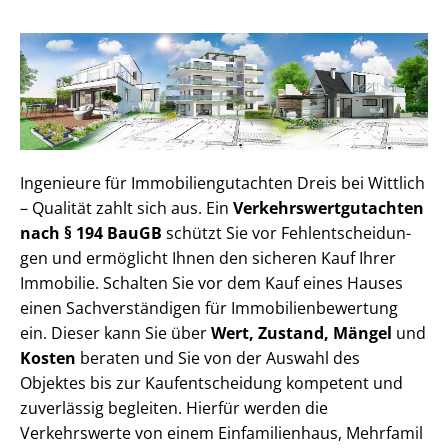
Ingenieure für Im­mo­bi­li­en­gut­ach­ten Dreis bei Wittlich
– Qualität zahlt sich aus. Ein
Ver­kehrs­wert­gut­ach­ten
nach § 194 BauGB
schützt Sie vor Fehl­ent­schei­dun­
gen und ermöglicht Ihnen den sicheren Kauf Ihrer
Immobilie. Schalten Sie vor dem Kauf eines Hauses
einen Sach­ver­stän­di­gen für Im­mo­bi­li­en­be­wer­tung
ein. Dieser kann Sie über
Wert, Zustand, Mängel
und
Kosten
beraten und Sie von der Auswahl des
Objektes bis zur Kauf­ent­schei­dung kompetent und
zuverlässig begleiten. Hierfür werden die
Verkehrswerte von einem Einfamilienhaus, Mehr­fa­mi­l