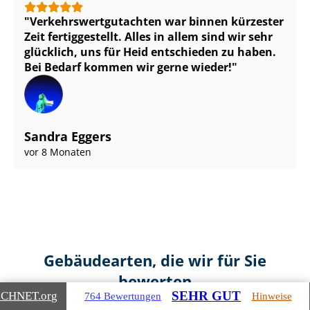
Ver­kehrs­wert­gut­ach­ten war binnen kürzester
Zeit fertiggestellt. Alles in allem sind wir sehr
glücklich, uns für Heid entschieden zu haben.
Bei Bedarf kommen wir gerne wieder!
Sandra Eggers
vor 8 Monaten
Gebäudearten, die wir für Sie
bewerten
SEHR GUT
ICHNET
.org
764 Bewertungen
Hinweise